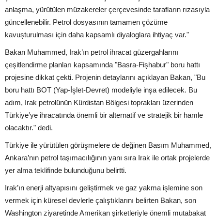
anlaşma, yürütülen müzakereler çerçevesinde tarafların rızasıyla
güncellenebilir. Petrol dosyasının tamamen çözüme
kavuşturulması için daha kapsamlı diyaloglara ihtiyaç var."
Bakan Muhammed, Irak’ın petrol ihracat güzergahlarını
çeşitlendirme planları kapsamında "Basra-Fişhabur" boru hattı
projesine dikkat çekti. Projenin detaylarını açıklayan Bakan, "Bu
boru hattı BOT (Yap-İşlet-Devret) modeliyle inşa edilecek. Bu
adım, Irak petrolünün Kürdistan Bölgesi toprakları üzerinden
Türkiye’ye ihracatında önemli bir alternatif ve stratejik bir hamle
olacaktır." dedi.
Türkiye ile yürütülen görüşmelere de değinen Basım Muhammed,
Ankara’nın petrol taşımacılığının yanı sıra Irak ile ortak projelerde
yer alma teklifinde bulunduğunu belirtti.
Irak’ın enerji altyapısını geliştirmek ve gaz yakma işlemine son
vermek için küresel devlerle çalıştıklarını belirten Bakan, son
Washington ziyaretinde Amerikan şirketleriyle önemli mutabakat