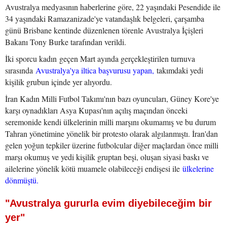
Avustralya medyasının haberlerine göre, 22 yaşındaki Pesendide ile
34 yaşındaki Ramazanizade'ye vatandaşlık belgeleri, çarşamba
günü Brisbane kentinde düzenlenen törenle Avustralya İçişleri
Bakanı Tony Burke tarafından verildi.
İki sporcu kadın geçen Mart ayında gerçekleştirilen turnuva
sırasında
Avustralya'ya iltica başvurusu yapan,
takımdaki yedi
kişilik grubun içinde yer alıyordu.
İran Kadın Milli Futbol Takımı'nın bazı oyuncuları, Güney Kore'ye
karşı oynadıkları Asya Kupası'nın açılış maçından önceki
seremonide kendi ülkelerinin milli marşını okumamış ve bu durum
Tahran yönetimine yönelik bir protesto olarak algılanmıştı. İran'dan
gelen yoğun tepkiler üzerine futbolcular diğer maçlardan önce milli
marşı okumuş ve yedi kişilik gruptan beşi, oluşan siyasi baskı ve
ailelerine yönelik kötü muamele olabileceği endişesi ile
ülkelerine
dönmüştü.
"Avustralya gururla evim diyebileceğim bir
yer"