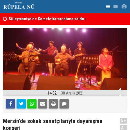
nın
Süleymaniye’de Komele karargahına saldırı
“Safları ne
sonuçlar d
14:32
30 Aralık 2021
Mersin’de sokak sanatçılarıyla dayanışma
A+
konseri
A-