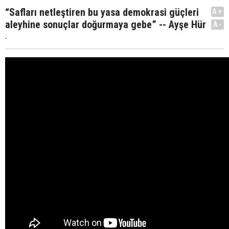
“Safları netleştiren bu yasa demokrasi güçleri
A+
aleyhine sonuçlar doğurmaya gebe” -- Ayşe Hür
A-
.