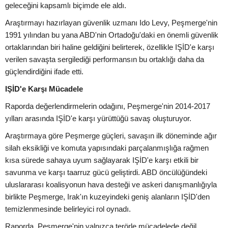
geleceğini kapsamlı biçimde ele aldı.
Araştırmayı hazırlayan güvenlik uzmanı Ido Levy, Peşmerge'nin
1991 yılından bu yana ABD'nin Ortadoğu'daki en önemli güvenlik
ortaklarından biri haline geldiğini belirterek, özellikle IŞİD'e karşı
verilen savaşta sergilediği performansın bu ortaklığı daha da
güçlendirdiğini ifade etti.
IŞİD'e Karşı Mücadele
Raporda değerlendirmelerin odağını, Peşmerge'nin 2014-2017
yılları arasında IŞİD'e karşı yürüttüğü savaş oluşturuyor.
Araştırmaya göre Peşmerge güçleri, savaşın ilk döneminde ağır
silah eksikliği ve komuta yapısındaki parçalanmışlığa rağmen
kısa sürede sahaya uyum sağlayarak IŞİD'e karşı etkili bir
savunma ve karşı taarruz gücü geliştirdi. ABD öncülüğündeki
uluslararası koalisyonun hava desteği ve askeri danışmanlığıyla
birlikte Peşmerge, Irak'ın kuzeyindeki geniş alanların IŞİD'den
temizlenmesinde belirleyici rol oynadı.
Raporda, Peşmerge'nin yalnızca terörle mücadelede değil,