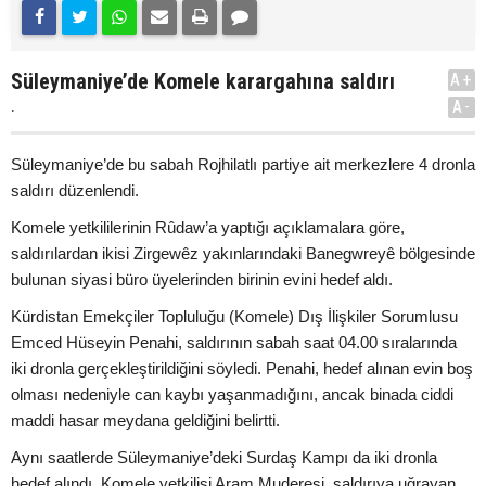
Süleymaniye’de Komele karargahına saldırı
A+
.
A-
Süleymaniye’de bu sabah Rojhilatlı partiye ait merkezlere 4 dronla
saldırı düzenlendi.
Komele yetkililerinin Rûdaw’a yaptığı açıklamalara göre,
saldırılardan ikisi Zirgewêz yakınlarındaki Banegwreyê bölgesinde
bulunan siyasi büro üyelerinden birinin evini hedef aldı.
Kürdistan Emekçiler Topluluğu (Komele) Dış İlişkiler Sorumlusu
Emced Hüseyin Penahi, saldırının sabah saat 04.00 sıralarında
iki dronla gerçekleştirildiğini söyledi. Penahi, hedef alınan evin boş
olması nedeniyle can kaybı yaşanmadığını, ancak binada ciddi
maddi hasar meydana geldiğini belirtti.
Aynı saatlerde Süleymaniye’deki Surdaş Kampı da iki dronla
hedef alındı. Komele yetkilisi Aram Muderesi, saldırıya uğrayan