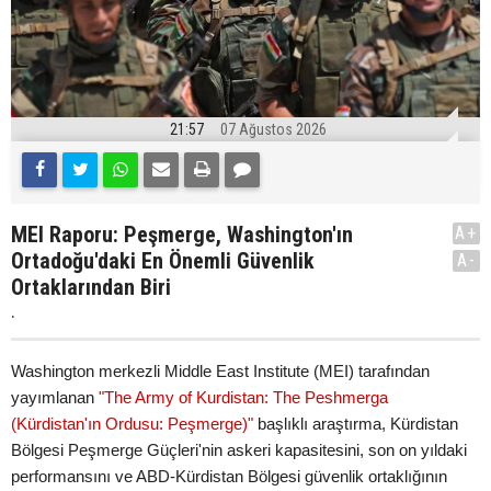
21:57
07 Ağustos 2026
MEI Raporu: Peşmerge, Washington'ın
A+
Ortadoğu'daki En Önemli Güvenlik
A-
Ortaklarından Biri
.
Washington merkezli Middle East Institute (MEI) tarafından
yayımlanan
"The Army of Kurdistan: The Peshmerga
(Kürdistan'ın Ordusu: Peşmerge)"
başlıklı araştırma, Kürdistan
Bölgesi Peşmerge Güçleri'nin askeri kapasitesini, son on yıldaki
performansını ve ABD-Kürdistan Bölgesi güvenlik ortaklığının