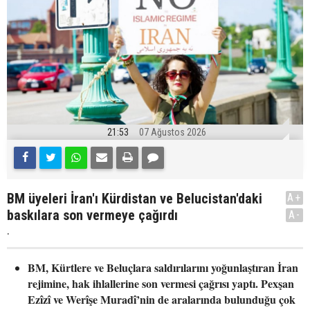
21:53
07 Ağustos 2026
BM üyeleri İran'ı Kürdistan ve Belucistan'daki
A+
baskılara son vermeye çağırdı
A-
.
BM, Kürtlere ve Beluçlara saldırılarını yoğunlaştıran İran
rejimine, hak ihlallerine son vermesi çağrısı yaptı. Pexşan
Ezîzî ve Werîşe Muradî’nin de aralarında bulunduğu çok