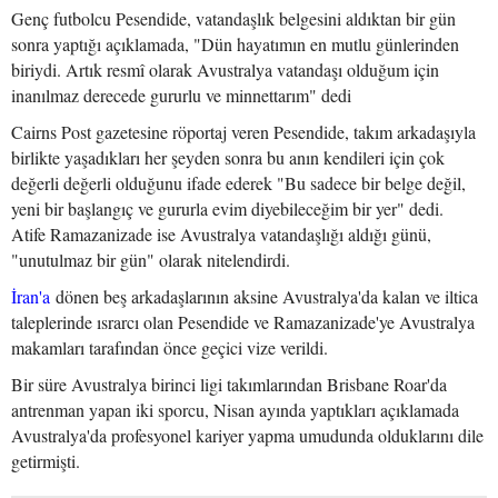
Genç futbolcu Pesendide, vatandaşlık belgesini aldıktan bir gün
sonra yaptığı açıklamada, "Dün hayatımın en mutlu günlerinden
biriydi. Artık resmî olarak Avustralya vatandaşı olduğum için
inanılmaz derecede gururlu ve minnettarım" dedi
Cairns Post gazetesine röportaj veren Pesendide, takım arkadaşıyla
birlikte yaşadıkları her şeyden sonra bu anın kendileri için çok
değerli değerli olduğunu ifade ederek "Bu sadece bir belge değil,
yeni bir başlangıç ve gururla evim diyebileceğim bir yer" dedi.
Atife Ramazanizade ise Avustralya vatandaşlığı aldığı günü,
"unutulmaz bir gün" olarak nitelendirdi.
İran'a
dönen beş arkadaşlarının aksine Avustralya'da kalan ve iltica
taleplerinde ısrarcı olan Pesendide ve Ramazanizade'ye Avustralya
makamları tarafından önce geçici vize verildi.
Bir süre Avustralya birinci ligi takımlarından Brisbane Roar'da
antrenman yapan iki sporcu, Nisan ayında yaptıkları açıklamada
Avustralya'da profesyonel kariyer yapma umudunda olduklarını dile
getirmişti.