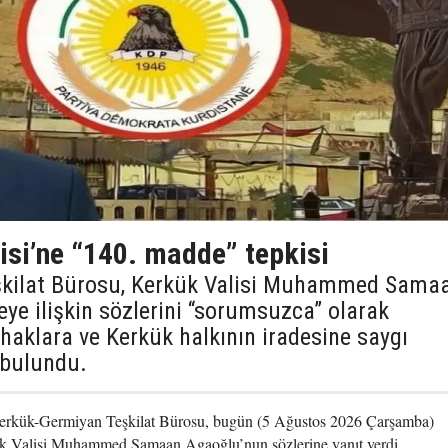
isi’ne “140. madde” tepkisi
şkilat Bürosu, Kerkük Valisi Muhammed Sama
e ilişkin sözlerini “sorumsuzca” olarak
 haklara ve Kerkük halkının iradesine saygı
 bulundu.
erkük-Germiyan Teşkilat Bürosu, bugün (5 Ağustos 2026 Çarşamba)
ük Valisi Muhammed Samaan Agaoğlu’nun sözlerine yanıt verdi.