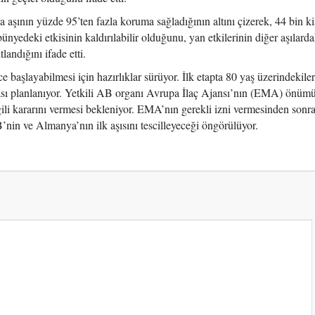
 aşının yüzde 95’ten fazla koruma sağladığının altını çizerek, 44 bin ki
 bünyedeki etkisinin kaldırılabilir olduğunu, yan etkilerinin diğer aşılard
andığını ifade etti.
başlayabilmesi için hazırlıklar sürüyor. İlk etapta 80 yaş üzerindekiler
ası planlanıyor. Yetkili AB organı Avrupa İlaç Ajansı’nın (EMA) önüm
gili kararını vermesi bekleniyor. EMA’nın gerekli izni vermesinden son
in ve Almanya’nın ilk aşısını tescilleyeceği öngörülüyor.