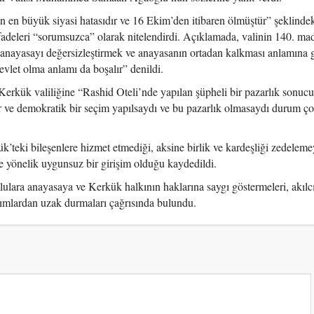
 en büyük siyasi hatasıdır ve 16 Ekim’den itibaren ölmüştür” şeklinde
fadeleri “sorumsuzca” olarak nitelendirdi. Açıklamada, valinin 140. ma
 anayasayı değersizleştirmek ve anayasanın ortadan kalkması anlamına g
vlet olma anlamı da boşalır” denildi.
ük valiliğine “Rashid Oteli’nde yapılan şüpheli bir pazarlık sonuc
r ve demokratik bir seçim yapılsaydı ve bu pazarlık olmasaydı durum ço
’teki bileşenlere hizmet etmediği, aksine birlik ve kardeşliği zedelemey
e yönelik uygunsuz bir girişim olduğu kaydedildi.
lara anayasaya ve Kerkük halkının haklarına saygı göstermeleri, akılc
ımlardan uzak durmaları çağrısında bulundu.