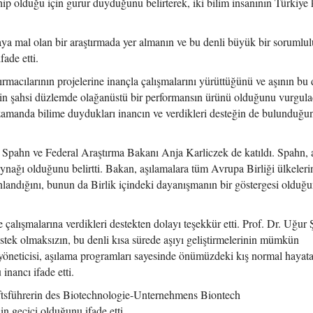
ip olduğu için gurur duyduğunu belirterek, iki bilim insanının Türkiye
aya mal olan bir araştırmada yer almanın ve bu denli büyük bir sorumlu
ade etti.
acılarının projelerine inançla çalışmalarını yürüttüğünü ve aşının bu 
nin şahsi düzlemde olağanüstü bir performansın ürünü olduğunu vurgula
zamanda bilime duydukları inancın ve verdikleri desteğin de bulunduğu
Spahn ve Federal Araştırma Bakanı Anja Karliczek de katıldı. Spahn, 
ynağı olduğunu belirtti. Bakan, aşılamalara tüm Avrupa Birliği ülkeler
nlandığını, bunun da Birlik içindeki dayanışmanın bir göstergesi olduğ
çalışmalarına verdikleri destekten dolayı teşekkür etti. Prof. Dr. Uğur 
estek olmaksızın, bu denli kısa sürede aşıyı geliştirmelerinin mümkün
öneticisi, aşılama programları sayesinde önümüzdeki kış normal hayat
ancı ifade etti.
ftsführerin des Biotechnologie-Unternehmens Biontech
in geçici olduğunu ifade etti.