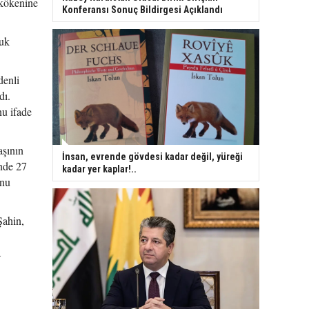
 kökenine
Konferansı Sonuç Bildirgesi Açıklandı
luk
denli
dı.
nu ifade
aşının
İnsan, evrende gövdesi kadar değil, yüreği
inde 27
kadar yer kaplar!..
unu
Şahin,
a