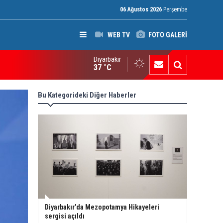
06 Ağustos 2026
Perşembe
WEB TV
FOTO GALERİ
Diyarbakır
ak: Silah bırakmayan gruplara terör yasası uygulanacak
37 °C
Bu Kategorideki Diğer Haberler
Diyarbakır’da Mezopotamya Hikayeleri
sergisi açıldı