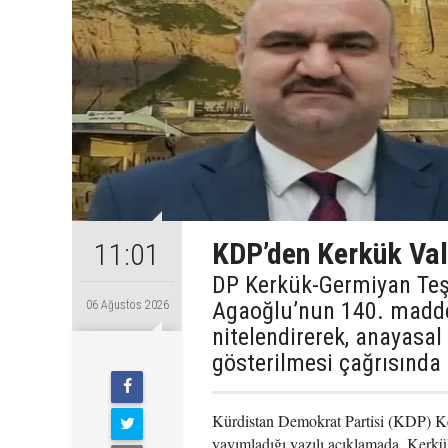
KDP’den Kerkük Val
11:01
DP Kerkük-Germiyan Te
Agaoğlu’nun 140. maddey
06 Ağustos 2026
nitelendirerek, anayasal
gösterilmesi çağrısında
Kürdistan Demokrat Partisi (KDP) K
yayımladığı yazılı açıklamada, Kerk