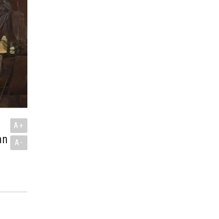
A+
an
A-