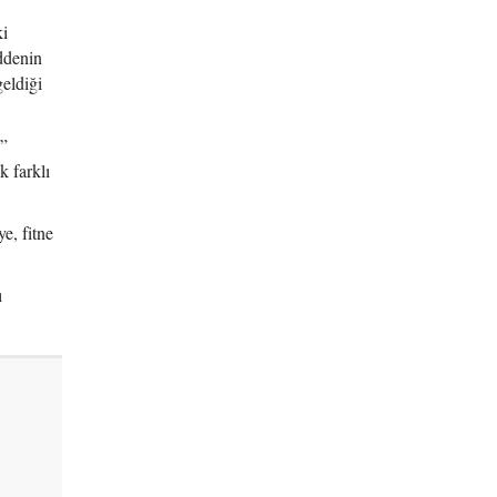
ki
ddenin
eldiği
u”
k farklı
e, fitne
ı