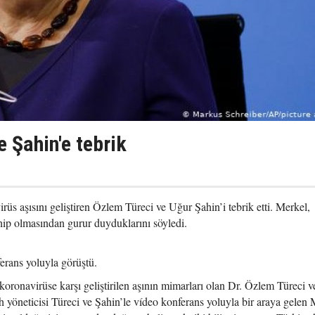
e Şahin'e tebrik
s aşısını geliştiren Özlem Türeci ve Uğur Şahin’i tebrik etti. Merkel,
hip olmasından gurur duyduklarını söyledi.
erans yoluyla görüştü.
onavirüse karşı geliştirilen aşının mimarları olan Dr. Özlem Türeci v
h yöneticisi Türeci ve Şahin’le vídeo konferans yoluyla bir araya gelen 