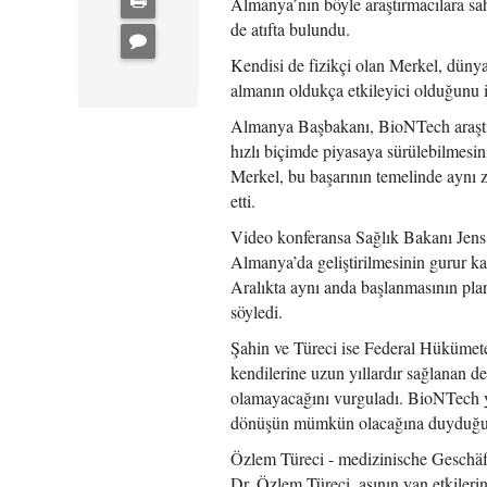
Almanya’nın böyle araştırmacılara sah
de atıfta bulundu.
Kendisi de fizikçi olan Merkel, düny
almanın oldukça etkileyici olduğunu if
Almanya Başbakanı, BioNTech araştırm
hızlı biçimde piyasaya sürülebilmesi
Merkel, bu başarının temelinde aynı 
etti.
Video konferansa Sağlık Bakanı Jens 
Almanya’da geliştirilmesinin gurur ka
Aralıkta aynı anda başlanmasının pla
söyledi.
Şahin ve Türeci ise Federal Hükümete 
kendilerine uzun yıllardır sağlanan d
olamayacağını vurguladı. BioNTech y
dönüşün mümkün olacağına duyduğu in
Özlem Türeci - medizinische Geschä
Dr. Özlem Türeci, aşının yan etkilerin