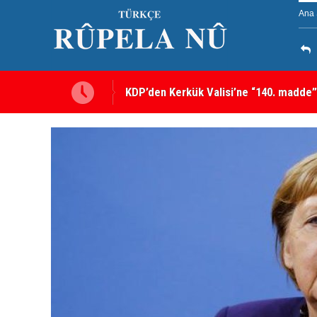
Ana 
Kerkük’te Kürt partilerden 7 maddelik o