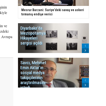
şinin
Mesrur Barzani: Suriye’deki savaş ve askeri
akiyle
tırmanış endişe verici
in ve
Diyarbakır’da
WDR, Kü
üzdeki
Mezopotamya
yayın y
ra Avrupa
Hikayeleri
Cosmo K
sergisi açıldı
program
sonlandı
Savcı, Mehmet
Kürdist
Emin Aktar'ın
Bölgesi 
sosyal medya
Washing
takipçilerinin
Gündem
araştırılmasını
ile ilişkil
istedi