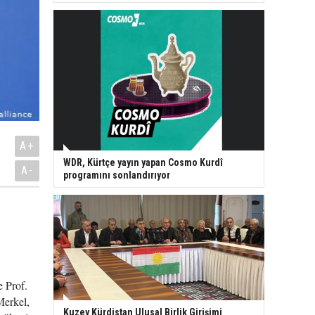
A+
WDR, Kürtçe yayın yapan Cosmo Kurdî
A-
programını sonlandırıyor
e Prof.
Merkel,
Kuzey Kürdistan Ulusal Birlik Girişimi