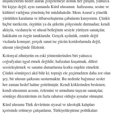
düşüncelerini hedef alarak gölgelemeye dönük her girişim, yalnızca
bir kişiye değil; aynı zamanda Kürd ulusunun hafızasına, sesine ve
kültürel varlığına yönelmiş bir müdahaledir. Mem Ararat’a yönelik
yürütülen karalama ve itibarsızlaştırma çabalarını kınıyorum. Çünkü
hiçbir merkezin, örgütün ya da şirketin gölgesinde durmadan; kendi
aklıyla, vicdanıyla ve ulusal belleğinin sesiyle yürüyen sanatçılar,
hakikatin en özgür tanıklarıdır. Gerçek aydınlık, emirle değil
vicdanla konuşur; gerçek sanat ise gücün koridorlarında değil,
ulusun yüreğinde filizlenir.
Kolonyal zihniyetin en eski yöntemlerinden biri yalnızca
coğrafyaları işgal etmek değildir; hafızaları kuşatmak, dilleri
sessizleştirmek ve sanatın damarlarına korku enjekte etmektir.
Çünkü sömürgeci akıl bilir ki; toprağı ele geçirmekten daha zor olan
şey, bir ulusun şarkısını susturmaktır. Bu nedenle bağımsız sesler
her zaman hedef haline getirilmiştir. Kendi köklerinden beslenen,
kendi ulusunun acısını, özlemini ve umudunu taşıyan sanatçılar,
sömürge düzenlerinin en fazla rahatsız olduğu aynalar olmuştur.
Kürd ulusunu Türk devletinin siyasal ve ideolojik kalıpları
içerisinde eritmeye çalışanların, Türkiyelileştirme politikaları