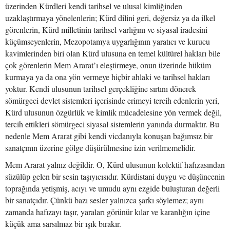
üzerinden Kürdleri kendi tarihsel ve ulusal kimliğinden
uzaklaştırmaya yönelenlerin; Kürd dilini geri, değersiz ya da ilkel
görenlerin, Kürd milletinin tarihsel varlığını ve siyasal iradesini
küçümseyenlerin, Mezopotamya uygarlığının yaratıcı ve kurucu
kavimlerinden biri olan Kürd ulusuna en temel kültürel hakları bile
çok görenlerin Mem Ararat’ı eleştirmeye, onun üzerinde hüküm
kurmaya ya da ona yön vermeye hiçbir ahlaki ve tarihsel hakları
yoktur. Kendi ulusunun tarihsel gerçekliğine sırtını dönerek
sömürgeci devlet sistemleri içerisinde erimeyi tercih edenlerin yeri,
Kürd ulusunun özgürlük ve kimlik mücadelesine yön vermek değil,
tercih ettikleri sömürgeci siyasal sistemlerin yanında durmaktır. Bu
nedenle Mem Ararat gibi kendi vicdanıyla konuşan bağımsız bir
sanatçının üzerine gölge düşürülmesine izin verilmemelidir.
Mem Ararat yalnız değildir. O, Kürd ulusunun kolektif hafızasından
süzülüp gelen bir sesin taşıyıcısıdır. Kürdistani duygu ve düşüncenin
toprağında yetişmiş, acıyı ve umudu aynı ezgide buluşturan değerli
bir sanatçıdır. Çünkü bazı sesler yalnızca şarkı söylemez; aynı
zamanda hafızayı taşır, yaraları görünür kılar ve karanlığın içine
küçük ama sarsılmaz bir ışık bırakır.