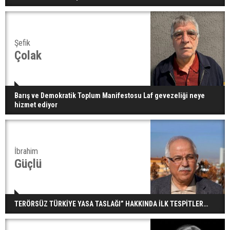
Şefik
Çolak
Barış ve Demokratik Toplum Manifestosu Laf gevezeliği neye
hizmet ediyor
İbrahim
Güçlü
TERÖRSÜZ TÜRKİYE YASA TASLAĞI” HAKKINDA İLK TESPİTLER…