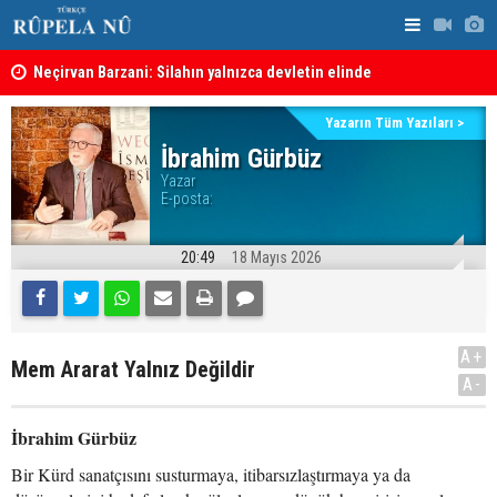
Neçirvan Barzani: Silahın yalnızca devletin elinde
Kürdistan 
toplanması kararı uygulanmalı
Yazarın Tüm Yazıları >
İbrahim Gürbüz
Yazar
E-posta:
20:49
18 Mayıs 2026
A+
Mem Ararat Yalnız Değildir
A-
İbrahim Gürbüz
Bir Kürd sanatçısını susturmaya, itibarsızlaştırmaya ya da