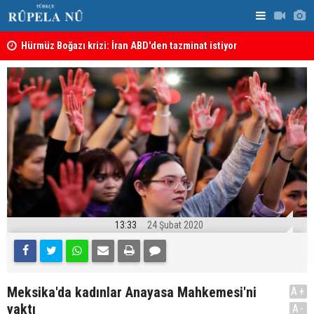
şı
Hürmüz Boğazı krizi: İran ABD'den tazminat istiyor
İran'dan Hü
13:33
24 Şubat 2020
Meksika'da kadınlar Anayasa Mahkemesi'ni
A+
yaktı
A-