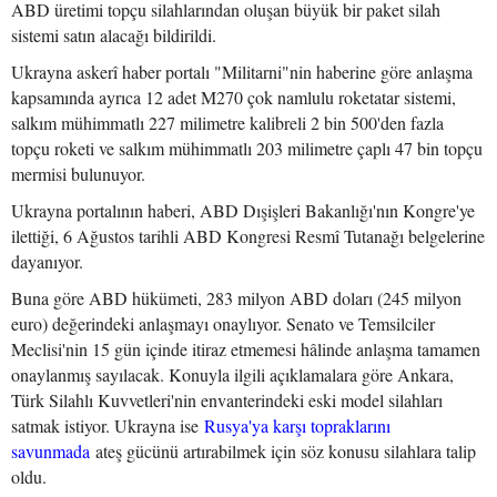
ABD üretimi topçu silahlarından oluşan büyük bir paket silah
sistemi satın alacağı bildirildi.
Ukrayna askerî haber portalı "Militarni"nin haberine göre anlaşma
kapsamında ayrıca 12 adet M270 çok namlulu roketatar sistemi,
salkım mühimmatlı 227 milimetre kalibreli 2 bin 500'den fazla
topçu roketi ve salkım mühimmatlı 203 milimetre çaplı 47 bin topçu
mermisi bulunuyor.
Ukrayna portalının haberi, ABD Dışişleri Bakanlığı'nın Kongre'ye
ilettiği, 6 Ağustos tarihli ABD Kongresi Resmî Tutanağı belgelerine
dayanıyor.
Buna göre ABD hükümeti, 283 milyon ABD doları (245 milyon
euro) değerindeki anlaşmayı onaylıyor. Senato ve Temsilciler
Meclisi'nin 15 gün içinde itiraz etmemesi hâlinde anlaşma tamamen
onaylanmış sayılacak. Konuyla ilgili açıklamalara göre Ankara,
Türk Silahlı Kuvvetleri'nin envanterindeki eski model silahları
satmak istiyor. Ukrayna ise
Rusya'ya karşı topraklarını
savunmada
ateş gücünü artırabilmek için söz konusu silahlara talip
oldu.