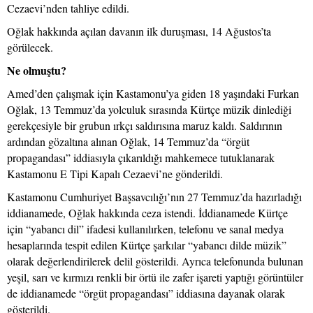
Cezaevi’nden tahliye edildi.
Oğlak hakkında açılan davanın ilk duruşması, 14 Ağustos’ta
görülecek.
Ne olmuştu?
Amed’den çalışmak için Kastamonu’ya giden 18 yaşındaki Furkan
Oğlak, 13 Temmuz’da yolculuk sırasında Kürtçe müzik dinlediği
gerekçesiyle bir grubun ırkçı saldırısına maruz kaldı. Saldırının
ardından gözaltına alınan Oğlak, 14 Temmuz’da “örgüt
propagandası” iddiasıyla çıkarıldığı mahkemece tutuklanarak
Kastamonu E Tipi Kapalı Cezaevi’ne gönderildi.
Kastamonu Cumhuriyet Başsavcılığı’nın 27 Temmuz’da hazırladığı
iddianamede, Oğlak hakkında ceza istendi. İddianamede Kürtçe
için “yabancı dil” ifadesi kullanılırken, telefonu ve sanal medya
hesaplarında tespit edilen Kürtçe şarkılar “yabancı dilde müzik”
olarak değerlendirilerek delil gösterildi. Ayrıca telefonunda bulunan
yeşil, sarı ve kırmızı renkli bir örtü ile zafer işareti yaptığı görüntüler
de iddianamede “örgüt propagandası” iddiasına dayanak olarak
gösterildi.