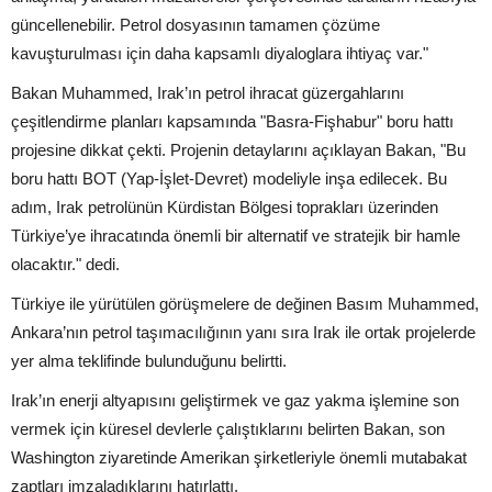
güncellenebilir. Petrol dosyasının tamamen çözüme
kavuşturulması için daha kapsamlı diyaloglara ihtiyaç var."
Bakan Muhammed, Irak’ın petrol ihracat güzergahlarını
çeşitlendirme planları kapsamında "Basra-Fişhabur" boru hattı
projesine dikkat çekti. Projenin detaylarını açıklayan Bakan, "Bu
boru hattı BOT (Yap-İşlet-Devret) modeliyle inşa edilecek. Bu
adım, Irak petrolünün Kürdistan Bölgesi toprakları üzerinden
Türkiye’ye ihracatında önemli bir alternatif ve stratejik bir hamle
olacaktır." dedi.
Türkiye ile yürütülen görüşmelere de değinen Basım Muhammed,
Ankara’nın petrol taşımacılığının yanı sıra Irak ile ortak projelerde
yer alma teklifinde bulunduğunu belirtti.
Irak’ın enerji altyapısını geliştirmek ve gaz yakma işlemine son
vermek için küresel devlerle çalıştıklarını belirten Bakan, son
Washington ziyaretinde Amerikan şirketleriyle önemli mutabakat
zaptları imzaladıklarını hatırlattı.