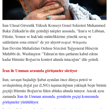
İran Ulusal Güvenlik Yüksek Konseyi Genel Sekreteri Muhammed
Bakır Zülkadir'in dile getirdiği talepler arasında, "İran'a ve Lübnan,
Filistin, Yemen ve Irak'taki müttefiklerine yönelik savaş ve
saldırıların sona ermesi" de yer alıyor
Fotoğraf: Wikipedia
İran Devrim Muhafızları Ordusu Sözcüsü Tuğgeneral Hüseyin
Muhibbi de, Washington "Tahran'ın tüm şartlarını kabul edene
kadar Hürmüz Boğazı'nı kontrol altında tutacağını" dile getirdi.
İran ile Umman arasında görüşmeler sürüyor
İran, savaşın başladığı Şubat ayından önce dünya petrol ve
sıvılaştırılmış doğal gaz (LNG) taşımacılığının yaklaşık beşte birinin
geçtiği Hürmüz Boğazı'nı fiilen abluka altında tutuyor. Ancak aynı
zamanda
İran ile Umman arasında, gemilerin geçişi konusunda
görüşmeler yürütülüyor.