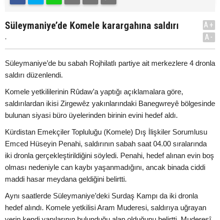
Süleymaniye’de Komele karargahına saldırı
A+
.
A-
Süleymaniye’de bu sabah Rojhilatlı partiye ait merkezlere 4 dronla
saldırı düzenlendi.
Komele yetkililerinin Rûdaw’a yaptığı açıklamalara göre,
saldırılardan ikisi Zirgewêz yakınlarındaki Banegwreyê bölgesinde
bulunan siyasi büro üyelerinden birinin evini hedef aldı.
Kürdistan Emekçiler Topluluğu (Komele) Dış İlişkiler Sorumlusu
Emced Hüseyin Penahi, saldırının sabah saat 04.00 sıralarında
iki dronla gerçekleştirildiğini söyledi. Penahi, hedef alınan evin boş
olması nedeniyle can kaybı yaşanmadığını, ancak binada ciddi
maddi hasar meydana geldiğini belirtti.
Aynı saatlerde Süleymaniye’deki Surdaş Kampı da iki dronla
hedef alındı. Komele yetkilisi Aram Muderesi, saldırıya uğrayan
yerin kendi yapılarının bulunduğu alan olduğunu belirtti. Muderesî,