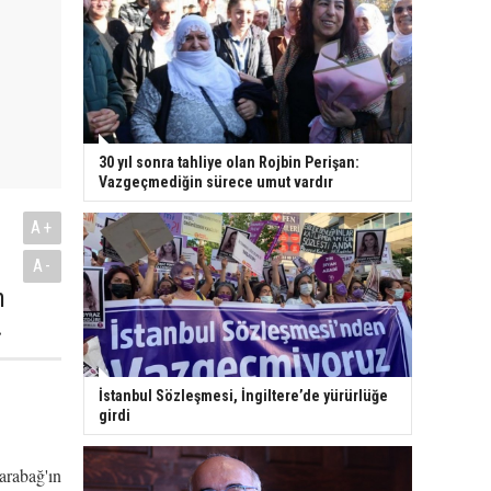
30 yıl sonra tahliye olan Rojbin Perişan:
Vazgeçmediğin sürece umut vardır
A+
A-
n
.
İstanbul Sözleşmesi, İngiltere’de yürürlüğe
girdi
rabağ'ın