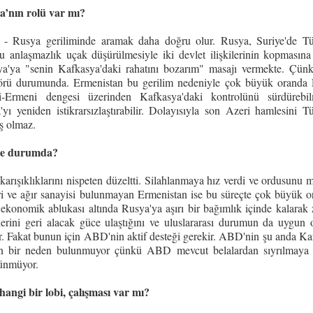
a’nın rolü var mı?
 - Rusya geriliminde aramak daha doğru olur. Rusya, Suriye'de Tü
bu anlaşmazlık uçak düşürülmesiyle iki devlet ilişkilerinin kopmasına 
ya'ya "senin Kafkasya'daki rahatını bozarım" masajı vermekte. Çü
törü durumunda. Ermenistan bu gerilim nedeniyle çok büyük oranda
-Ermeni dengesi üzerinden Kafkasya'daki kontrolünü sürdürebilm
 yeniden istikrarsızlaştırabilir. Dolayısıyla son Azeri hamlesini Tü
ş olmaz.
i ne durumda?
karışıklıklarını nispeten düzeltti. Silahlanmaya hız verdi ve ordusunu 
 geliri ve ağır sanayisi bulunmayan Ermenistan ise bu süreçte çok büyük 
ekonomik ablukası altında Rusya'ya aşırı bir bağımlık içinde kalarak z
rini geri alacak güce ulaştığını ve uluslararası durumun da uygun
. Fakat bunun için ABD'nin aktif desteği gerekir. ABD'nin şu anda Ka
çin bir neden bulunmuyor çünkü ABD mevcut belalardan sıyrılmaya ç
rünmüyor.
hangi bir lobi, çalışması var mı?