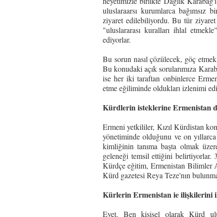
heyetimizle birlikte Dağlık Karabağ'
uluslaraarsı kurumlarca bağımsız bi
ziyaret edilebiliyordu. Bu tür ziyar
"uluslararası kuralları ihlal etmekl
ediyorlar.
Bu sorun nasıl çözülecek, göç etmek z
Bu konudaki açık sorularımıza Karabağ
ise her iki taraftan onbinlerce Erm
etme eğiliminde oldukları izlenimi ed
Kürdlerin isteklerine Ermenistan 
Ermeni yetkililer, Kızıl Kürdistan ko
yönetiminde olduğunu ve on yıllarca 
kimliğinin tanıma başta olmak üzer
geleneği temsil ettiğini belirtiyorl
Kürdçe eğitim, Ermenistan Bilimler Ak
Kürd gazetesi Reya Teze'nın bulunması
Kürlerin Ermenistan ie ilişkilerini 
Evet. Ben kişisel olarak Kürd ulu