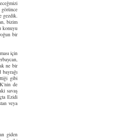
receğmizi
i görünce
e gezdik.
an, bizim
Bu konuyu
yoğun bir
lması için
erbaycan,
ak ne bir
d bayrağı
tiği gibi
K'nin de
aki savaş
çta Ezidi
stan veya
dan giden