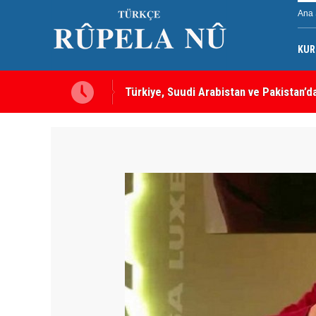
Ana 
KUR
ırı, tüm üyelere yapılmış
MEI Raporu: Peşmerge, Washington'ın O