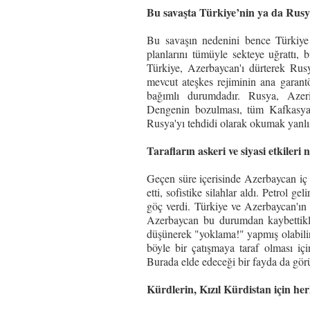
Bu savaşta Türkiye’nin ya da Rusy
Bu savaşın nedenini bence Türkiye
planlarını tümüyle sekteye uğrattı, 
Türkiye, Azerbaycan'ı dürterek Rus
mevcut ateşkes rejiminin ana garan
bağımlı durumdadır. Rusya, Azeri
Dengenin bozulması, tüm Kafkasya'yı
Rusya'yı tehdidi olarak okumak yanlı
Tarafların askeri ve siyasi etkiler
Geçen süre içerisinde Azerbaycan iç 
etti, sofistike silahlar aldı. Petrol
göç verdi. Türkiye ve Azerbaycan'ın 
Azerbaycan bu durumdan kaybettikle
düşünerek "yoklama!" yapmış olabilir
böyle bir çatışmaya taraf olması i
Burada elde edeceği bir fayda da gö
Kürdlerin, Kızıl Kürdistan için her