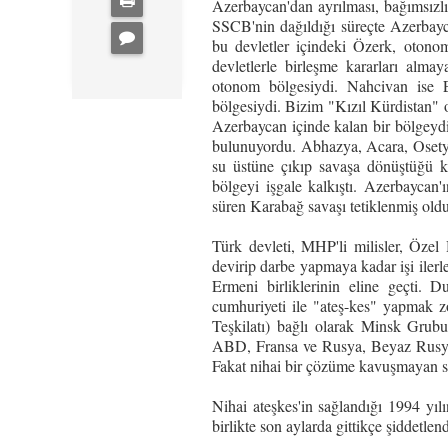
Azerbaycan'dan ayrılması, bağımsızlı
SSCB'nin dağıldığı süreçte Azerbayca
bu devletler içindeki Özerk, otonom
devletlerle birleşme kararları almay
otonom bölgesiydi. Nahcivan ise E
bölgesiydi. Bizim "Kızıl Kürdistan" o
Azerbaycan içinde kalan bir bölgeydi
bulunuyordu. Abhazya, Acara, Osetya 
su üstüne çıkıp savaşa dönüştüğü ka
bölgeyi işgale kalkıştı. Azerbaycan
süren Karabağ savaşı tetiklenmiş oldu
Türk devleti, MHP'li milisler, Özel
devirip darbe yapmaya kadar işi ilerl
Ermeni birliklerinin eline geçti. 
cumhuriyeti ile "ateş-kes" yapmak 
Teşkilatı) bağlı olarak Minsk Grub
ABD, Fransa ve Rusya, Beyaz Rusya, 
Fakat nihai bir çözüme kavuşmayan sor
Nihai ateşkes'in sağlandığı 1994 yıl
birlikte son aylarda gittikçe şiddetle