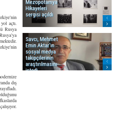
Mezopotamya
yayın y
Hikayeleri
Cosmo K
sergisi açıldı
program
rkiye'nin
sonlandı
yol açtı.
nkü Rusya
 Rusya'ya
Savcı, Mehmet
Kürdist
ektedir.
Emin Aktar'ın
Bölgesi 
rkiye'nin
sosyal medya
Washing
takipçilerinin
Gündem
araştırılmasını
ile ilişkil
istedi
modernize
oranda dış
ayıfladı.
 olduğunu
fkaslarda
alışıyor.