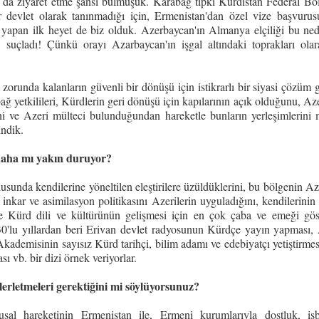
ı da ziyaret etme şansı bulmuşuk. Karabağ tıpkı Kürdistan Federal Böl
r devlet olarak tanınmadığı için, Ermenistan'dan özel vize başvurus
et yapan ilk heyet de biz olduk. Azerbaycan'ın Almanya elçiliği bu ned
e" suçladı! Çünkü orayı Azarbaycan'ın işgal altındaki toprakları ola
orunda kalanların güvenli bir dönüşü için istikrarlı bir siyasi çözüm g
 yetkilileri, Kürdlerin geri dönüşü için kapılarının açık olduğunu, Azer
eni ve Azeri mülteci bulunduğundan hareketle bunların yerleşimlerini
indik.
daha mı yakın duruyor?
nusunda kendilerine yöneltilen eleştirilere üzüldüklerini, bu bölgenin A
inkar ve asimilasyon politikasını Azerilerin uyguladığını, kendilerinin
e Kürd dili ve kültürünün gelişmesi için en çok çaba ve emeği gös
ar. 30'lu yıllardan beri Erivan devlet radyosunun Kürdçe yayın yapması,
ademisinin sayısız Kürd tarihçi, bilim adamı ve edebiyatçı yetiştirmesi
 vb. bir dizi örnek veriyorlar.
ilerletmeleri gerektiğini mi söylüyorsunuz?
sal hareketinin Ermenistan ile, Ermeni kurumlarıyla dostluk, işb