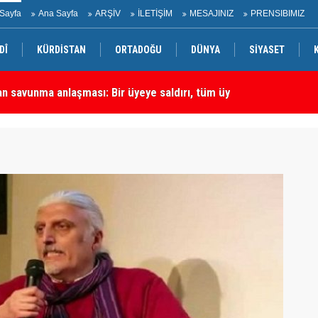
Sayfa
Ana Sayfa
ARŞİV
İLETİŞİM
MESAJINIZ
PRENSIBIMIZ
DÎ
KÜRDİSTAN
ORTADOĞU
DÜNYA
SİYASET
rtadoğu'daki En Önemli Güvenlik Ortaklarından Biri
Ha