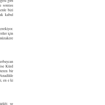
gesi gibi
u sonrası
enle bizi
rak kabul
erekiyor.
iler için
 müzakere
zerbaycan
 ise Kürd
teren bir
 Anadilde
, en e ki
irliği ve