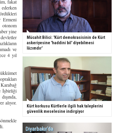
im, fakat
n ederken
ördükleri
ir Ermeni
i otonom
aber yine
devletler
Mücahit Bilici: 'Kürt demokrasisinin de Kürt
zlıkların
askeriyesine 'haddini bil' diyebilmesi
lâzımdır'
nımadı ve
ece 4 yıl
 hükkümet
oprakları
n Karabağ
İşbirliği
 dışında,
r alıyor.
Kürt korkusu Kürtlerle ilgili hak taleplerini
güvenlik meselesine indirgiyor
 sönmekle
i.
Diyarbakır’da
WDR, Kü