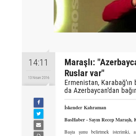
Maraşlı: "Azerbayca
14:11
Ruslar var"
13 Nisan 2016
Ermenistan, Karabağ'ın ba
da Azerbaycan'dan bağıms
İskender Kahraman
BasHaber - Sayın Recep Maraşlı, K
Başta şunu belirtmek isterimki, 