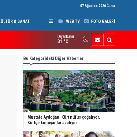
07 Ağustos 2026
Cuma
KÜLTÜR & SANAT
WEB TV
FOTO GALERİ
Diyarbakır
di Amiri'den silahlı gruplara çağrı: Suudi Arabistan ve ABD'nin sal
31 °C
Bu Kategorideki Diğer Haberler
Mustafa Aydoğan: Kürt nüfus çoğalıyor,
Kürtçe konuşanlar azalıyor