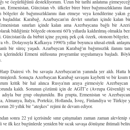
ğı ve özgürlüğünü destekliyorum. Uzun bir tarihi anlatıma girmeyeceğ
n, Ermenistan, Gürcistan vb. ülkeler birer birer bağımsızlıklarını ila
 bölgeler de bağımsızlıklarını ilan etmeye veya kendilerine yakın g
a başladılar. Karabağ, Azarbaycan'ın devlet sınırları içinde kalan b
rmenistan sınırları içinde kalan ama Azerbaycana bağlı bir Azer
larak bildiğimiz bölgede otonomi 60'lı yıllarda kaldırılmış olmakla ber
. Gürcistan'da da birbiri içine geçmiş pek çok özerk, otonom bölgeler, 
vb.. Dolayısıyla Kafkasya 1990'lı yıllar boyunca ulusal-etnik anlaşma
nlı bir süreç yaşadı. Azarbaycan Karabağ'ın bağımsızlık ilanını ta
'ın içlerindeki Ermeni nüfusuna programlar uygulamaya başladı. Böyl
.
 Harp Dairesi vb. bu savaşta Azerbaycan'ın yanında yer aldı. Hatta
etmişlerdi. Sonuçta Azerbaycan Karabağ savaşını kaybetti ve bir kısım t
Durum kritik bir hal alınca Rusya'nın araya girmesiyle Azerbayca
zorunda kaldı. Sorunun çözümü için de AGİT’e (Avrupa Güvenliği ve 
u adıyla bur grup oluşturuldu. Bu grupta, Ermenistan ve Azerbaycan
Almanya, İtalya, Portekiz, Hollanda, İsveç, Finlandiya ve Türkiye ye
un 20 yıllık bir "ateşkes" rejimi ile devam ediyor.
ından sonra 22 yıl içerisinde sınır çatışmaları zaman zaman alevlenip
ndi ve ilk kez bugünlerde yeniden bir sıcak savaşa dönüşme ihtimali belird