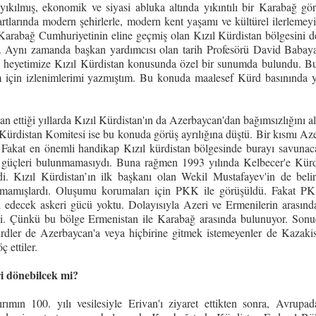
yıkılmış, ekonomik ve siyasi abluka altında yıkıntılı bir Karabağ gö
larında modern şehirlerle, modern kent yaşamı ve kültürel ilerlemey
Karabağ Cumhuriyetinin eline geçmiş olan Kızıl Kürdistan bölgesini d
ık. Aynı zamanda başkan yardımcısı olan tarih Profesörü David Babay
tede heyetimize Kızıl Kürdistan konusunda özel bir sunumda bulundu. 
ğim için izlenimlerimi yazmıştım. Bu konuda maalesef Kürd basınında 
an ettiği yıllarda Kızıl Kürdistan'ın da Azerbaycan'dan bağımsızlığını a
Kürdistan Komitesi ise bu konuda görüş ayrılığına düştü. Bir kısmı Az
. Fakat en önemli handikap Kızıl kürdistan bölgesinde burayı savunac
 güçleri bulunmamasıydı. Buna rağmen 1993 yılında Kelbecer'e Kür
i. Kızıl Kürdistan’ın ilk başkanı olan Wekil Mustafayev'in de belirt
amamışlardı. Oluşumu korumaları için PKK ile görüşüldü. Fakat PK
l edecek askeri gücü yoktu. Dolayısıyla Azeri ve Ermenilerin arasınd
di. Çünkü bu bölge Ermenistan ile Karabağ arasında bulunuyor. Sonu
dler de Azerbaycan'a veya hiçbirine gitmek istemeyenler de Kazaki
 ettiler.
i dönebilcek mi?
mın 100. yılı vesilesiyle Erivan'ı ziyaret ettikten sonra, Avrupa