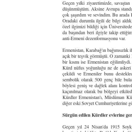
Geçen yılki ziyaretimizde, savaştan 
düşünmüştüm. Aksine Avrupa standart
çok şaşırdım ve sevindim. Bu arada 
Oradaki durumla ilgili de bilgi ald
özel ilgimizi bildiği için Üniversi
da başından beri ilgiyle takip etti
anti-Ermeni dezenformasyonu var.
Ermenistan, Karabağ'ın bağımsızlık il
açık bir teşvik görmüştü. O zamanki 
bir kısmı ise Ermenistan eğilimliydi
Kürd nüfus yoğunluğu ne de askeri
çekildi ve Ermeniler bunu destekled
sembolik olarak 500 genç bile bul
böylesi geniş ve dağlek alanı kontro
kaçınılmaz olarak bu bölgeyi etkile
Kürdler Ermenistan'ı, Müslüman Kür
diğer eski Sovyet Cumhuriyetlerine göç
Sürgün edilen Kürdler evlerine ger
Geçen yıl 24 Nisan'da 1915 Soykırı