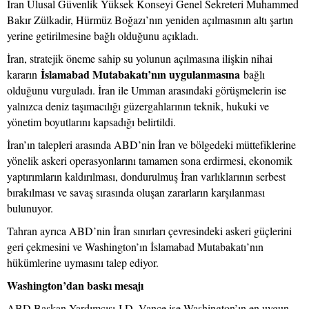
İran Ulusal Güvenlik Yüksek Konseyi Genel Sekreteri Muhammed
Bakır Zülkadir, Hürmüz Boğazı’nın yeniden açılmasının altı şartın
yerine getirilmesine bağlı olduğunu açıkladı.
İran, stratejik öneme sahip su yolunun açılmasına ilişkin nihai
İslamabad Mutabakatı’nın uygulanmasına
kararın
bağlı
olduğunu vurguladı. İran ile Umman arasındaki görüşmelerin ise
yalnızca deniz taşımacılığı güzergahlarının teknik, hukuki ve
yönetim boyutlarını kapsadığı belirtildi.
İran’ın talepleri arasında ABD’nin İran ve bölgedeki müttefiklerine
yönelik askeri operasyonlarını tamamen sona erdirmesi, ekonomik
yaptırımların kaldırılması, dondurulmuş İran varlıklarının serbest
bırakılması ve savaş sırasında oluşan zararların karşılanması
bulunuyor.
Tahran ayrıca ABD’nin İran sınırları çevresindeki askeri güçlerini
geri çekmesini ve Washington’ın İslamabad Mutabakatı’nın
hükümlerine uymasını talep ediyor.
Washington’dan baskı mesajı
ABD Başkan Yardımcısı J.D. Vance ise Washington’ın en uygun