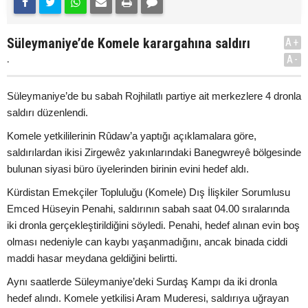
Süleymaniye’de Komele karargahına saldırı
A+
.
A-
Süleymaniye’de bu sabah Rojhilatlı partiye ait merkezlere 4 dronla
saldırı düzenlendi.
Komele yetkililerinin Rûdaw’a yaptığı açıklamalara göre,
saldırılardan ikisi Zirgewêz yakınlarındaki Banegwreyê bölgesinde
bulunan siyasi büro üyelerinden birinin evini hedef aldı.
Kürdistan Emekçiler Topluluğu (Komele) Dış İlişkiler Sorumlusu
Emced Hüseyin Penahi, saldırının sabah saat 04.00 sıralarında
iki dronla gerçekleştirildiğini söyledi. Penahi, hedef alınan evin boş
olması nedeniyle can kaybı yaşanmadığını, ancak binada ciddi
maddi hasar meydana geldiğini belirtti.
Aynı saatlerde Süleymaniye’deki Surdaş Kampı da iki dronla
hedef alındı. Komele yetkilisi Aram Muderesi, saldırıya uğrayan