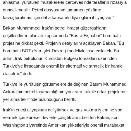
anlaşma, yürütülen müzakereler çerçevesinde tarafların rızasıyla
güncellenebilir. Petrol dosyasının tamamen çözüme
kavuşturulması için daha kapsamlı diyaloglara ihtiyaç var."
Bakan Muhammed, Irak’ın petrol ihracat güzergahlarını
çeşitlendirme planları kapsamında "Basra-Fişhabur" boru hattı
projesine dikkat çekti. Projenin detaylarını açıklayan Bakan, "Bu
boru hattı BOT (Yap-İşlet-Devret) modeliyle inşa edilecek. Bu
adım, Irak petrolünün Kürdistan Bölgesi toprakları üzerinden
Türkiye’ye ihracatında önemli bir alternatif ve stratejik bir hamle
olacaktır." dedi.
Türkiye ile yürütülen görüşmelere de değinen Basım Muhammed,
Ankara’nın petrol taşımacılığının yanı sıra Irak ile ortak projelerde
yer alma teklifinde bulunduğunu belirtti.
Irak’ın enerji altyapısını geliştirmek ve gaz yakma işlemine son
vermek için küresel devlerle çalıştıklarını belirten Bakan, son
Washington ziyaretinde Amerikan şirketleriyle önemli mutabakat