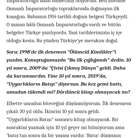
İmparatorluğu’ndan bahsetmiş oluyorum. Ben ailemde
Osmanlı İmparatorluğu topraklarında doğmayan ilk
kuşağım. Babamın 1914 tarihli doğum belgesi Türkçeydi.
O zaman hâlâ Osmanlı İmparatorluğu vardı ve bütün
belgeler Türkçe yazılıyordu. Yani tarihlerimizin iç içe
olduğu kesin. Bu yüzden Türkiye’ye merakım doğal.
Soru: 1998’de ilk denemen “Ölümcül Kimlikler”i
yazdın. Konuştuğumuzda “Bu ilk çığlığımdı” dedin. 10
yıl sonra, 2009’da “Çivisi Çıkmış Dünya” geldi. Daha
da karamsardın. Yine 10 yıl sonra, 2019’da,
“Uygarlıkların Batışı” diyorsun. Bu kez gemi battı,
umudun tükendi mi? Dördüncü kitap olmayacak mı?
Elbette umudun biteceğini düşünmüyorum. İlk denemem
çıkalı 20 yıl oldu. İkincisi 10 yıl sonra geldi.
“Uygarlıkların Batışı” sonuncu kitap olmayacak. Bir
sonrakini yazmak için 10 yıl geçer mi bilmiyorum ama
‘batış’tan sonra da bir yaşam vardır. ‘Batış’ dünyanın