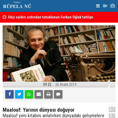
Irkçı saldırı ardından tutuklanan Furkan Oğlak tahliye
Haci Mahmu
edildi
birleştirme
09:32
26 Aralık 2019
Maalouf: Yarının dünyası doğuyor
A+
Maalouf yeni kitabını anlatırken dünyadaki gelişmelere
A-