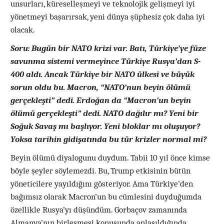
unsurları, küreselleşmeyi ve teknolojik gelişmeyi iyi
yönetmeyi başarırsak, yeni dünya şüphesiz çok daha iyi
olacak.
Soru: Bugün bir NATO krizi var. Batı, Türkiye’ye füze
savunma sistemi vermeyince Türkiye Rusya’dan S-
400 aldı. Ancak Türkiye bir NATO ülkesi ve büyük
sorun oldu bu. Macron, “NATO’nun beyin ölümü
gerçekleşti” dedi. Erdoğan da “Macron’un beyin
ölümü gerçekleşti” dedi. NATO dağılır mı? Yeni bir
Soğuk Savaş mı başlıyor. Yeni bloklar mı oluşuyor?
Yoksa tarihin gidişatında bu tür krizler normal mi?
Beyin ölümü diyalogunu duydum. Tabii 10 yıl önce kimse
böyle şeyler söylemezdi. Bu, Trump etkisinin bütün
yöneticilere yayıldığını gösteriyor. Ama Türkiye’den
bağımsız olarak Macron’un bu cümlesini duyduğumda
özellikle Rusya’yı düşündüm. Gorbaçov zamanında
Almanya’nın birleşmesi konusunda anlaşıldığında,