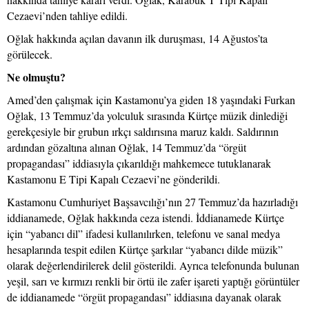
Cezaevi’nden tahliye edildi.
Oğlak hakkında açılan davanın ilk duruşması, 14 Ağustos’ta
görülecek.
Ne olmuştu?
Amed’den çalışmak için Kastamonu’ya giden 18 yaşındaki Furkan
Oğlak, 13 Temmuz’da yolculuk sırasında Kürtçe müzik dinlediği
gerekçesiyle bir grubun ırkçı saldırısına maruz kaldı. Saldırının
ardından gözaltına alınan Oğlak, 14 Temmuz’da “örgüt
propagandası” iddiasıyla çıkarıldığı mahkemece tutuklanarak
Kastamonu E Tipi Kapalı Cezaevi’ne gönderildi.
Kastamonu Cumhuriyet Başsavcılığı’nın 27 Temmuz’da hazırladığı
iddianamede, Oğlak hakkında ceza istendi. İddianamede Kürtçe
için “yabancı dil” ifadesi kullanılırken, telefonu ve sanal medya
hesaplarında tespit edilen Kürtçe şarkılar “yabancı dilde müzik”
olarak değerlendirilerek delil gösterildi. Ayrıca telefonunda bulunan
yeşil, sarı ve kırmızı renkli bir örtü ile zafer işareti yaptığı görüntüler
de iddianamede “örgüt propagandası” iddiasına dayanak olarak