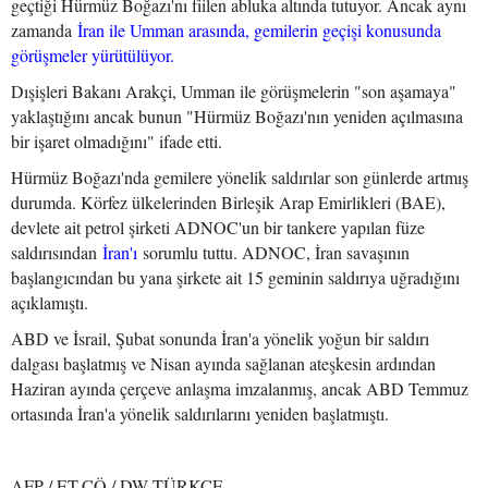
geçtiği Hürmüz Boğazı'nı fiilen abluka altında tutuyor. Ancak aynı
zamanda
İran ile Umman arasında, gemilerin geçişi konusunda
görüşmeler yürütülüyor.
Dışişleri Bakanı Arakçi, Umman ile görüşmelerin "son aşamaya"
yaklaştığını ancak bunun "Hürmüz Boğazı'nın yeniden açılmasına
bir işaret olmadığını" ifade etti.
Hürmüz Boğazı'nda gemilere yönelik saldırılar son günlerde artmış
durumda. Körfez ülkelerinden Birleşik Arap Emirlikleri (BAE),
devlete ait petrol şirketi ADNOC'un bir tankere yapılan füze
saldırısından
İran'ı
sorumlu tuttu. ADNOC, İran savaşının
başlangıcından bu yana şirkete ait 15 geminin saldırıya uğradığını
açıklamıştı.
ABD ve İsrail, Şubat sonunda İran'a yönelik yoğun bir saldırı
dalgası başlatmış ve Nisan ayında sağlanan ateşkesin ardından
Haziran ayında çerçeve anlaşma imzalanmış, ancak ABD Temmuz
ortasında İran'a yönelik saldırılarını yeniden başlatmıştı.
AFP / ET,CÖ / DW TÜRKÇE