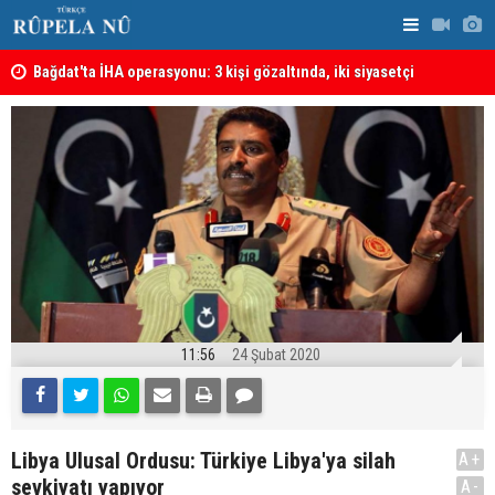
lmeli
Bağdat'ta İHA operasyonu: 3 kişi gözaltında, iki siyasetçi
Almanya'da 
hakkında tutuklama kararı
11:56
24 Şubat 2020
Libya Ulusal Ordusu: Türkiye Libya'ya silah
A+
sevkiyatı yapıyor
A-