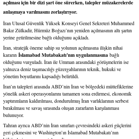
açılması için bir dizi şart öne sürerken, talepler müzakerelerde
anlaşmaya varılmasını zorlaştırıyor.
İran Ulusal Güvenlik Yüksek Konseyi Genel Sekreteri Muhammed
Bakır Zülkadir, Hürmüz Boğazı’nın yeniden açılmasının altı şartın
yerine getirilmesine bağlı olduğunu açıkladı.
İran, stratejik öneme sahip su yolunun açılmasına ilişkin nihai
İslamabad Mutabakatı’nın uygulanmasına
kararın
bağlı
olduğunu vurguladı. İran ile Umman arasındaki görüşmelerin ise
yalnızca deniz taşımacılığı güzergahlarının teknik, hukuki ve
yönetim boyutlarını kapsadığı belirtildi.
İran’ın talepleri arasında ABD’nin İran ve bölgedeki müttefiklerine
yönelik askeri operasyonlarını tamamen sona erdirmesi, ekonomik
yaptırımların kaldırılması, dondurulmuş İran varlıklarının serbest
bırakılması ve savaş sırasında oluşan zararların karşılanması
bulunuyor.
Tahran ayrıca ABD’nin İran sınırları çevresindeki askeri güçlerini
geri çekmesini ve Washington’ın İslamabad Mutabakatı’nın