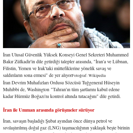
İran Ulusal Güvenlik Yüksek Konseyi Genel Sekreteri Muhammed
Bakır Zülkadir'in dile getirdiği talepler arasında, "İran'a ve Lübnan,
Filistin, Yemen ve Irak'taki müttefiklerine yönelik savaş ve
saldırıların sona ermesi" de yer alıyor
Fotoğraf: Wikipedia
İran Devrim Muhafızları Ordusu Sözcüsü Tuğgeneral Hüseyin
Muhibbi de, Washington "Tahran'ın tüm şartlarını kabul edene
kadar Hürmüz Boğazı'nı kontrol altında tutacağını" dile getirdi.
İran ile Umman arasında görüşmeler sürüyor
İran, savaşın başladığı Şubat ayından önce dünya petrol ve
sıvılaştırılmış doğal gaz (LNG) taşımacılığının yaklaşık beşte birinin