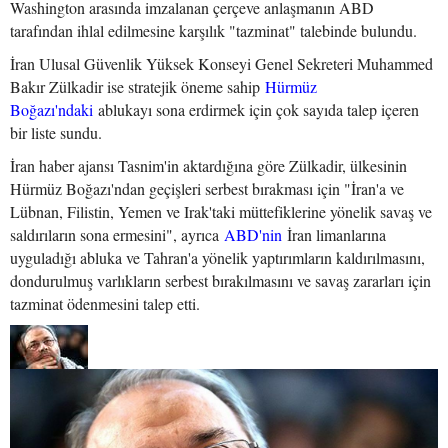
Washington arasında imzalanan çerçeve anlaşmanın ABD
tarafından ihlal edilmesine karşılık "tazminat" talebinde bulundu.
İran Ulusal Güvenlik Yüksek Konseyi Genel Sekreteri Muhammed
Bakır Zülkadir ise stratejik öneme sahip
Hürmüz
Boğazı'ndaki
ablukayı sona erdirmek için çok sayıda talep içeren
bir liste sundu.
İran haber ajansı Tasnim'in aktardığına göre Zülkadir, ülkesinin
Hürmüz Boğazı'ndan geçişleri serbest bırakması için "İran'a ve
Lübnan, Filistin, Yemen ve Irak'taki müttefiklerine yönelik savaş ve
saldırıların sona ermesini", ayrıca
ABD'nin
İran limanlarına
uyguladığı abluka ve Tahran'a yönelik yaptırımların kaldırılmasını,
dondurulmuş varlıkların serbest bırakılmasını ve savaş zararları için
tazminat ödenmesini talep etti.