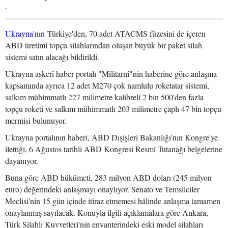
.
Ukrayna'nın
Türkiye'den, 70 adet ATACMS füzesini de içeren
ABD üretimi topçu silahlarından oluşan büyük bir paket silah
sistemi satın alacağı bildirildi.
Ukrayna askerî haber portalı "Militarni"nin haberine göre anlaşma
kapsamında ayrıca 12 adet M270 çok namlulu roketatar sistemi,
salkım mühimmatlı 227 milimetre kalibreli 2 bin 500'den fazla
topçu roketi ve salkım mühimmatlı 203 milimetre çaplı 47 bin topçu
mermisi bulunuyor.
Ukrayna portalının haberi, ABD Dışişleri Bakanlığı'nın Kongre'ye
ilettiği, 6 Ağustos tarihli ABD Kongresi Resmî Tutanağı belgelerine
dayanıyor.
Buna göre ABD hükümeti, 283 milyon ABD doları (245 milyon
euro) değerindeki anlaşmayı onaylıyor. Senato ve Temsilciler
Meclisi'nin 15 gün içinde itiraz etmemesi hâlinde anlaşma tamamen
onaylanmış sayılacak. Konuyla ilgili açıklamalara göre Ankara,
Türk Silahlı Kuvvetleri'nin envanterindeki eski model silahları