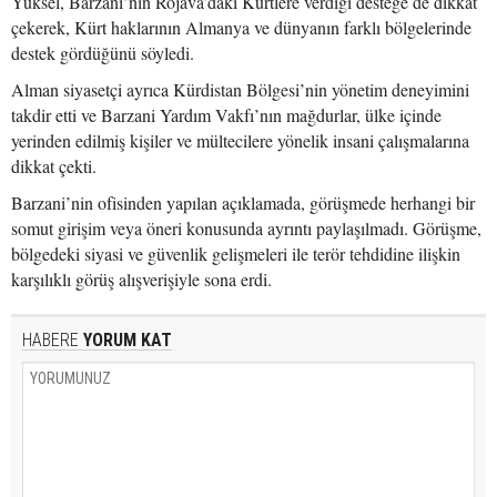
Yüksel, Barzani’nin Rojava’daki Kürtlere verdiği desteğe de dikkat
çekerek, Kürt haklarının Almanya ve dünyanın farklı bölgelerinde
destek gördüğünü söyledi.
Alman siyasetçi ayrıca Kürdistan Bölgesi’nin yönetim deneyimini
takdir etti ve Barzani Yardım Vakfı’nın mağdurlar, ülke içinde
yerinden edilmiş kişiler ve mültecilere yönelik insani çalışmalarına
dikkat çekti.
Barzani’nin ofisinden yapılan açıklamada, görüşmede herhangi bir
somut girişim veya öneri konusunda ayrıntı paylaşılmadı. Görüşme,
bölgedeki siyasi ve güvenlik gelişmeleri ile terör tehdidine ilişkin
karşılıklı görüş alışverişiyle sona erdi.
HABERE
YORUM KAT