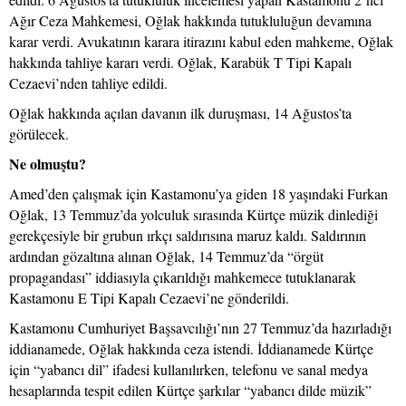
Ağır Ceza Mahkemesi, Oğlak hakkında tutukluluğun devamına
karar verdi. Avukatının karara itirazını kabul eden mahkeme, Oğlak
hakkında tahliye kararı verdi. Oğlak, Karabük T Tipi Kapalı
Cezaevi’nden tahliye edildi.
Oğlak hakkında açılan davanın ilk duruşması, 14 Ağustos’ta
görülecek.
Ne olmuştu?
Amed’den çalışmak için Kastamonu’ya giden 18 yaşındaki Furkan
Oğlak, 13 Temmuz’da yolculuk sırasında Kürtçe müzik dinlediği
gerekçesiyle bir grubun ırkçı saldırısına maruz kaldı. Saldırının
ardından gözaltına alınan Oğlak, 14 Temmuz’da “örgüt
propagandası” iddiasıyla çıkarıldığı mahkemece tutuklanarak
Kastamonu E Tipi Kapalı Cezaevi’ne gönderildi.
Kastamonu Cumhuriyet Başsavcılığı’nın 27 Temmuz’da hazırladığı
iddianamede, Oğlak hakkında ceza istendi. İddianamede Kürtçe
için “yabancı dil” ifadesi kullanılırken, telefonu ve sanal medya
hesaplarında tespit edilen Kürtçe şarkılar “yabancı dilde müzik”