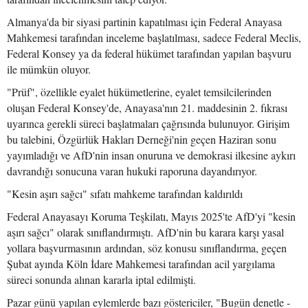
Almanya'da bir siyasi partinin kapatılması için Federal Anayasa
Mahkemesi tarafından inceleme başlatılması, sadece Federal Meclis,
Federal Konsey ya da federal hükümet tarafından yapılan başvuru
ile mümkün oluyor.
"Prüf", özellikle eyalet hükümetlerine, eyalet temsilcilerinden
oluşan Federal Konsey'de, Anayasa'nın 21. maddesinin 2. fıkrası
uyarınca gerekli süreci başlatmaları çağrısında bulunuyor. Girişim
bu talebini, Özgürlük Hakları Derneği'nin geçen Haziran sonu
yayımladığı ve AfD'nin insan onuruna ve demokrasi ilkesine aykırı
davrandığı sonucuna varan hukuki raporuna dayandırıyor.
"Kesin aşırı sağcı" sıfatı mahkeme tarafından kaldırıldı
Federal Anayasayı Koruma Teşkilatı, Mayıs 2025'te AfD'yi "kesin
aşırı sağcı" olarak sınıflandırmıştı. AfD'nin bu karara karşı yasal
yollara başvurmasının ardından, söz konusu sınıflandırma, geçen
Şubat ayında Köln İdare Mahkemesi tarafından acil yargılama
süreci sonunda alınan kararla iptal edilmişti.
Pazar günü yapılan eylemlerde bazı göstericiler, "Bugün denetle -