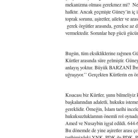
mekanizma olması gerekmez mi? Ne ya
halktır. Ancak geçmişte Güney’in iç
toprak sorunu, aşiretler, aileler ve a
gerek örgütler arasında, gerekse az d
vermektedir. Sorunlar hep gücü gücüne
Bugün, tüm eksikliklerine rağmen Gü
Kürtler arasında süre gelmiştir. Güne
anlayış yoktur. Büyük BARZANİ İbrah
uğraşıyor.’’ Gerçekten Kürtlerin en ön
Kısacası biz Kürtler, şunu bilmeliyi
başkalarından adaletli, hukuku isteme
gereklidir. Örneğin, İslam tarihi ince
hukuksuzluklarının önemli rol oynad
Amed ve Nusaybin işgal edildi. 644-65
Bu dönemde de yine aşiretler arası çeli
tarihimizdeki YNK- PDK ile PDK- PKK