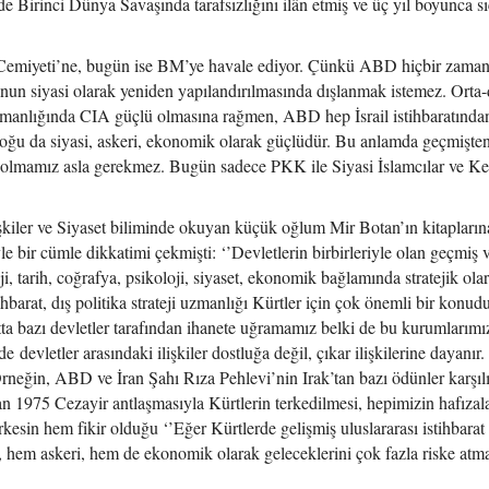
nde Birinci Dünya Savaşında tarafsızlığını ilân etmiş ve üç yıl boyunca s
r Cemiyeti’ne, bugün ise BM’ye havale ediyor. Çünkü ABD hiçbir zaman
unun siyasi olarak yeniden yapılandırılmasında dışlanmak istemez. Orta
 uzmanlığında CIA güçlü olmasına rağmen, ABD hep İsrail istihbaratında
tadoğu da siyasi, askeri, ekonomik olarak güçlüdür. Bu anlamda geçmişte
an olmamız asla gerekmez. Bugün sadece PKK ile Siyasi İslamcılar ve Ke
lişkiler ve Siyaset biliminde okuyan küçük oğlum Mir Botan’ın kitapları
şöyle bir cümle dikkatimi çekmişti: ‘’Devletlerin birbirleriyle olan geçmiş 
oji, tarih, coğrafya, psikoloji, siyaset, ekonomik bağlamında stratejik ola
tihbarat, dış politika strateji uzmanlığı Kürtler için çok önemli bir konudu
ta bazı devletler tarafından ihanete uğramamız belki de bu kurumlarımız
vletler arasındaki ilişkiler dostluğa değil, çıkar ilişkilerine dayanır.
 Örneğin, ABD ve İran Şahı Rıza Pehlevi’nin Irak’tan bazı ödünler karşıl
n 1975 Cezayir antlaşmasıyla Kürtlerin terkedilmesi, hepimizin hafızal
kesin hem fikir olduğu ‘’Eğer Kürtlerde gelişmiş uluslararası istihbarat
 , hem askeri, hem de ekonomik olarak geleceklerini çok fazla riske atma