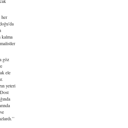
ıcak
 her
-doğu’da
n
n kalma
malistler
na göz
ve
rak ele
r.
ın yeteri
 Dost
ığında
arında
 ve
zlardı.’’