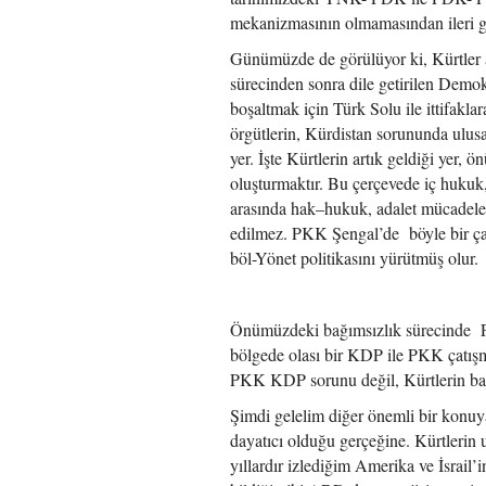
mekanizmasının olmamasından ileri ge
Günümüzde de görülüyor ki, Kürtler a
sürecinden sonra dile getirilen Demok
boşaltmak için Türk Solu ile ittifaklar
örgütlerin, Kürdistan sorununda ulusal
yer. İşte Kürtlerin artık geldiği yer,
oluşturmaktır. Bu çerçevede iç hukuk,
arasında hak–hukuk, adalet mücadeles
edilmez. PKK Şengal’de böyle bir çatı
böl-Yönet politikasını yürütmüş olur.
Önümüzdeki bağımsızlık sürecinde PK
bölgede olası bir KDP ile PKK çatışma
PKK KDP sorunu değil, Kürtlerin bağı
Şimdi gelelim diğer önemli bir konuya
dayatıcı olduğu gerçeğine. Kürtlerin 
yıllardır izlediğim Amerika ve İsrail’