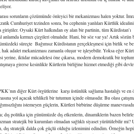
liyor.
rası sorunların çözümünde önleyici bir mekanizması halen yoktur. İmra
ratik Cumhuriyet tezinden sonra, bu cephenin yanlıları Kürtlük idealini
a giriştiler. Oysaki Kürt halkından oy alan bir partinin, tüm Kürdistan’ı
 anlamda kırmızı çizgileri olmalıdır. Hani, bir söz var ya! Artık sözün b
 önümüzdeki süreçte Bağımsız Kürdistanın gerçekleşmesi için birlik ve be
 hak adalet mekanizması zamanla oluşur ve işleyebilir. Yoksa eğer Kürt
i yerine, iktidar mücadelesi öne çıkarsa, modern demokratik bir toplu
şmaya girerse kesinlikle Kürtlerin birliğine hizmet etmediği gibi devlet
K’nın diğer Kürt örgütlerine karşı üstünlük sağlama hastalığı ve en 
sına yol açacak tehlikeli bir tutumun içinde olmasıdır. Bu olası çatışm
msızlığını istemeyen güçlerin, Kürtleri birbirine düşürme manevrasıdır
; dış politika için günümüzde dış etkenlerin, dinamiklerin bazen belirle
uzman stratejik bir kurumları olmadan sağlıklı siyaset yürütülebilir mi?
in, dış stratejik dalda çok güçlü olduğu izlenimini edindim. Örneğin hep