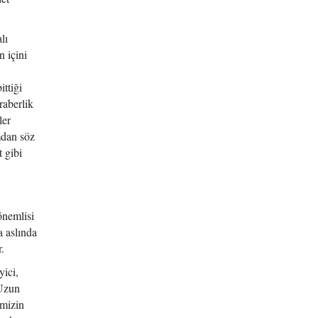
lı
n içini
ittiği
raberlik
ler
mdan söz
 gibi
önemlisi
a aslında
.
yici,
 Uzun
imizin