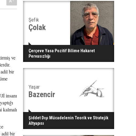
A-
Şefik
Çolak
Çerçeve Yasa Pozitif Bilime Hakaret
Pervasızlığı
irmiş ve
erdir.
adil bir
züme
Yaşar
Bazencir
Jİ insanı
yaptığı
mi kalmalı
Şiddet Dışı Mücadelenin Teorik ve Stratejik
Altyapısı
ce
 adil bir