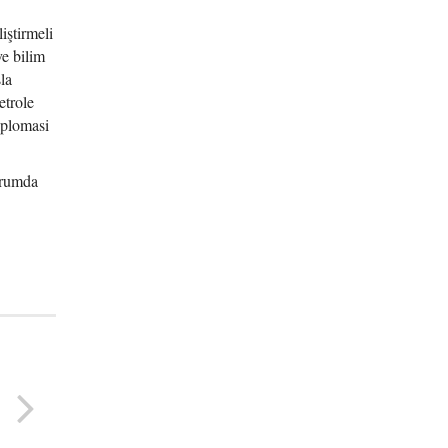
iştirmeli
ve bilim
la
etrole
iplomasi
urumda