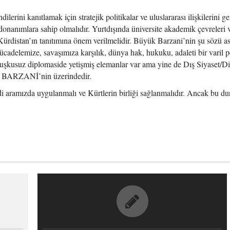
erini kanıtlamak için stratejik politikalar ve uluslararası ilişkilerini gel
donanımlara sahip olmalıdır. Yurtdışında üniversite akademik çevreleri 
lı, Kürdistan’ın tanıtımına önem verilmelidir. Büyük Barzani’nin şu sözü as
ücadelemize, savaşımıza karşılık, dünya hak, hukuku, adaleti bir varil p
uşkusuz diplomaside yetişmiş elemanlar var ama yine de Dış Siyaset/D
ud BARZANİ’nin üzerindedir.
 aramızda uygulanmalı ve Kürtlerin birliği sağlanmalıdır. Ancak bu d