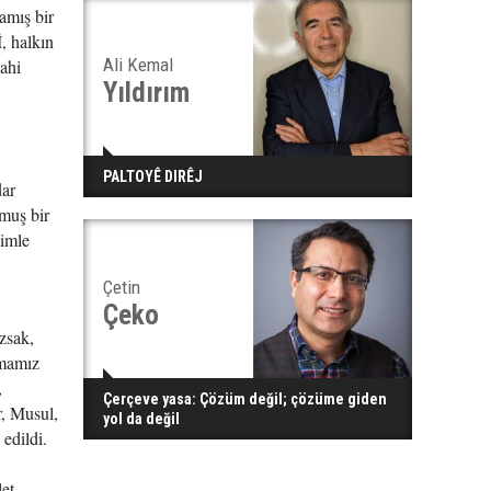
amış bir
, halkın
Ali Kemal
dahi
Yıldırım
PALTOYÊ DIRÊJ
dar
rmuş bir
nimle
Çetin
Çeko
zsak,
lmamız
,
Çerçeve yasa: Çözüm değil; çözüme giden
r, Musul,
yol da değil
edildi.
et