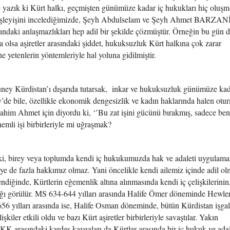
zık ki Kürt halkı, geçmişten günümüze kadar iç hukukları hiç oluşm
 işleyişini incelediğimizde, Şeyh Abdulselam ve Şeyh Ahmet BARZANİ
rasındaki anlaşmazlıkları hep adil bir şekilde çözmüştür. Örneğin bu gün 
a olsa aşiretler arasındaki şiddet, hukuksuzluk Kürt halkına çok zarar
 yetenlerin yöntemleriyle hal yoluna gidilmiştir.
ney Kürdistan’ı dışarıda tutarsak, inkar ve hukuksuzluk günümüze ka
y’de bile, özellikle ekonomik dengesizlik ve kadın haklarında halen otu
im Ahmet için diyordu ki, ‘’Bu zat işini gücünü bırakmış, sadece be
emli işi birbirleriyle mi uğraşmak?
z ki, birey veya toplumda kendi iç hukukumuzda hak ve adaleti uygulama
ye de fazla hakkımız olmaz. Yani öncelikle kendi ailemiz içinde adil o
lendiğinde, Kürtlerin eğemenlik altına alınmasında kendi iç çelişkilerinin
ığı görülür. MS 634-644 yılları arasında Halife Ömer döneminde Hewle
6 yılları arasında ise, Halife Osman döneminde, bütün Kürdistan işgal 
şkiler etkili oldu ve bazı Kürt aşiretler birbirleriyle savaştılar. Yakın
 arasındaki kardeş kavgaları da Kürtler arasında bir iç hukuk ve adal