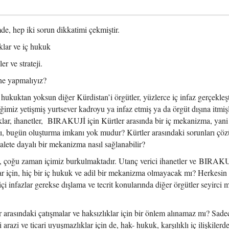
de, hep iki sorun dikkatimi çekmiştir.
uklar ve iç hukuk
er ve strateji.
 ne yapmalıyız?
ukuktan yoksun diğer Kürdistan’i örgütler, yüzlerce iç infaz gerçekleşt
ğimiz yetişmiş yurtsever kadroyu ya infaz etmiş ya da örgüt dışına itmişl
klar, ihanetler, BIRAKUJİ için Kürtler arasında bir iç mekanizma, yani 
, bugün oluşturma imkanı yok mudur? Kürtler arasındaki sorunları çö
alete dayalı bir mekanizma nasıl sağlanabilir?
, çoğu zaman içimiz burkulmaktadır. Utanç verici ihanetler ve BIRAKU
lar için, hiç bir iç hukuk ve adil bir mekanizma olmayacak mı? Herkesin 
i infazlar gerekse dışlama ve tecrit konularında diğer örgütler seyirci 
r arasındaki çatışmalar ve haksızlıklar için bir önlem alınamaz mı? Sade
i arazi ve ticari uyuşmazlıklar için de, hak- hukuk, karşılıklı iç ilişkilerde