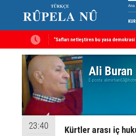
Ana 
KUR
“Safları netleştiren bu yasa demokrasi
Türkiye, Suudi Arabistan ve Pakistan’d
sayılacak
Ali Buran
E-posta:
alimirhan63@hot
23:40
Kürtler arası iç huk