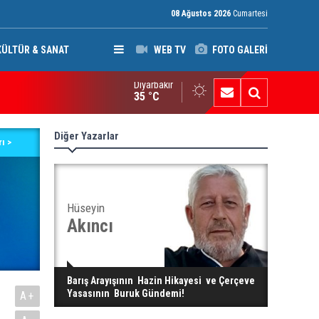
08 Ağustos 2026
Cumartesi
KÜLTÜR & SANAT
WEB TV
FOTO GALERİ
Diyarbakır
I Raporu: Peşmerge, Washington'ın Ortadoğu'daki En Önemli Güve
35 °C
Diğer Yazarlar
ı >
Hüseyin
Akıncı
Barış Arayışının Hazin Hikayesi ve Çerçeve
Yasasının Buruk Gündemi!
A+