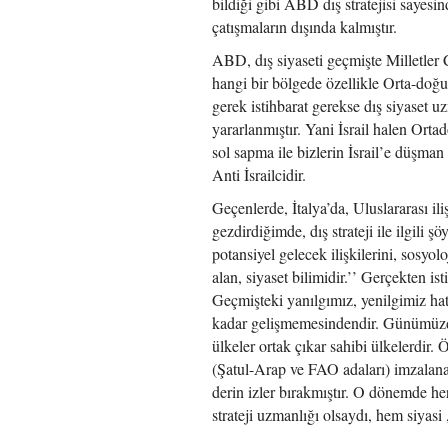
bildiği gibi ABD dış stratejisi sayesi
çatışmaların dışında kalmıştır.
ABD, dış siyaseti geçmişte Milletle
hangi bir bölgede özellikle Orta-doğ
gerek istihbarat gerekse dış siyaset
yararlanmıştır. Yani İsrail halen Or
sol sapma ile bizlerin İsrail’e düşm
Anti İsrailcidir.
Geçenlerde, İtalya’da, Uluslararası i
gezdirdiğimde, dış strateji ile ilgili 
potansiyel gelecek ilişkilerini, sosyol
alan, siyaset bilimidir.’’ Gerçekten is
Geçmişteki yanılgımız, yenilgimiz hat
kadar gelişmemesindendir. Günümüzde de
ülkeler ortak çıkar sahibi ülkelerdir.
(Şatul-Arap ve FAO adaları) imzalana
derin izler bırakmıştır. O dönemde her
strateji uzmanlığı olsaydı, hem siyasi