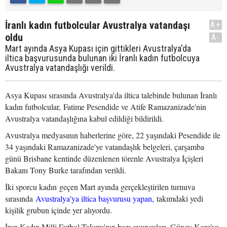
İranlı kadın futbolcular Avustralya vatandaşı
A+
oldu
A-
Mart ayında Asya Kupası için gittikleri Avustralya'da
iltica başvurusunda bulunan iki İranlı kadın futbolcuya
Avustralya vatandaşlığı verildi.
Asya Kupası sırasında Avustralya'da iltica talebinde bulunan İranlı
kadın futbolcular, Fatime Pesendide ve Atife Ramazanizade'nin
Avustralya vatandaşlığına kabul edildiği bildirildi.
Avustralya medyasının haberlerine göre, 22 yaşındaki Pesendide ile
34 yaşındaki Ramazanizade'ye vatandaşlık belgeleri, çarşamba
günü Brisbane kentinde düzenlenen törenle Avustralya İçişleri
Bakanı Tony Burke tarafından verildi.
İki sporcu kadın geçen Mart ayında gerçekleştirilen turnuva
sırasında
Avustralya'ya iltica başvurusu yapan,
takımdaki yedi
kişilik grubun içinde yer alıyordu.
İran Kadın Milli Futbol Takımı'nın bazı oyuncuları, Güney Kore'ye