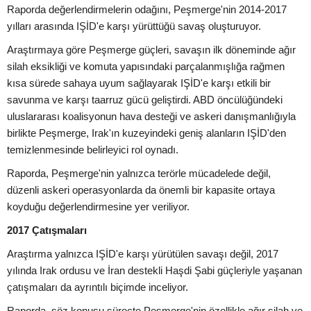
Raporda değerlendirmelerin odağını, Peşmerge'nin 2014-2017
yılları arasında IŞİD'e karşı yürüttüğü savaş oluşturuyor.
Araştırmaya göre Peşmerge güçleri, savaşın ilk döneminde ağır
silah eksikliği ve komuta yapısındaki parçalanmışlığa rağmen
kısa sürede sahaya uyum sağlayarak IŞİD'e karşı etkili bir
savunma ve karşı taarruz gücü geliştirdi. ABD öncülüğündeki
uluslararası koalisyonun hava desteği ve askeri danışmanlığıyla
birlikte Peşmerge, Irak'ın kuzeyindeki geniş alanların IŞİD'den
temizlenmesinde belirleyici rol oynadı.
Raporda, Peşmerge'nin yalnızca terörle mücadelede değil,
düzenli askeri operasyonlarda da önemli bir kapasite ortaya
koyduğu değerlendirmesine yer veriliyor.
2017 Çatışmaları
Araştırma yalnızca IŞİD'e karşı yürütülen savaşı değil, 2017
yılında Irak ordusu ve İran destekli Haşdi Şabi güçleriyle yaşanan
çatışmaları da ayrıntılı biçimde inceliyor.
Raporda, söz konusu süreçte Peşmerge'nin özellikle ağır silah ve