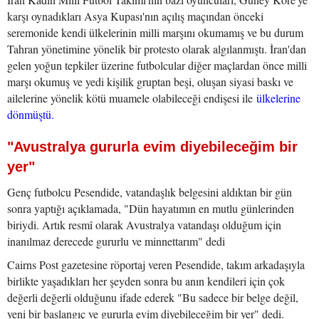
karşı oynadıkları Asya Kupası'nın açılış maçından önceki
seremonide kendi ülkelerinin milli marşını okumamış ve bu durum
Tahran yönetimine yönelik bir protesto olarak algılanmıştı. İran'dan
gelen yoğun tepkiler üzerine futbolcular diğer maçlardan önce milli
marşı okumuş ve yedi kişilik gruptan beşi, oluşan siyasi baskı ve
ailelerine yönelik kötü muamele olabileceği endişesi ile
ülkelerine
dönmüştü.
"Avustralya gururla evim diyebileceğim bir
yer"
Genç futbolcu Pesendide, vatandaşlık belgesini aldıktan bir gün
sonra yaptığı açıklamada, "Dün hayatımın en mutlu günlerinden
biriydi. Artık resmî olarak Avustralya vatandaşı olduğum için
inanılmaz derecede gururlu ve minnettarım" dedi
Cairns Post gazetesine röportaj veren Pesendide, takım arkadaşıyla
birlikte yaşadıkları her şeyden sonra bu anın kendileri için çok
değerli değerli olduğunu ifade ederek "Bu sadece bir belge değil,
yeni bir başlangıç ve gururla evim diyebileceğim bir yer" dedi.