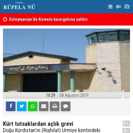
nın
Süleymaniye’de Komele karargahına saldırı
“Safları ne
sonuçlar d
10:29
08 Ağustos 2019
Kürt tutsaklardan açlık grevi
A+
Doğu Kürdistan'ın (Rojhılat) Urmiye kentindeki
A-