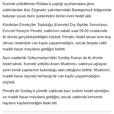
Komele yetkililerinin Rûdaw’a yaptığı açıklamalara göre,
saldırılardan ikisi Zirgewêz yakınlarındaki Banegwreyê bölgesinde
bulunan siyasi büro üyelerinden birinin evini hedef aldı.
Kürdistan Emekçiler Topluluğu (Komele) Dış İlişkiler Sorumlusu
Emced Hüseyin Penahi, saldırının sabah saat 04.00 sıralarında
iki dronla gerçekleştirildiğini söyledi. Penahi, hedef alınan evin boş
olması nedeniyle can kaybı yaşanmadığını, ancak binada ciddi
maddi hasar meydana geldiğini belirtti.
Aynı saatlerde Süleymaniye’deki Surdaş Kampı da iki dronla
hedef alındı. Komele yetkilisi Aram Muderesi, saldırıya uğrayan
yerin kendi yapılarının bulunduğu alan olduğunu belirtti. Muderesî,
maddi hasar dışında herhangi bir can kaybı yaşanmadığını
söyledi.
Penahi de Surdaş’a yönelik saldırıda bazı evlerin hedef alındığını
ve maddi hasar meydana geldiğini, ancak saldırıda kimsenin
hayatını kaybetmediğini ifade etti.