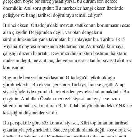
gerçekten böyle bir süreç yaşanıyorsa, bu durum son derece
önemlidir. Asıl soru şudur: Bu merkezler hangi eksen üzerinde
gelişiyor ve hangi tarihsel doğrultuyu temsil ediyor?
Birinci eksen, Ortadoğu'daki mevcut statükonun korunmasını esas
alan çizgidir. Değişimden değil, var olan dengelerin
sürdürülmesinden yana tavır alan bir anlayıştır bu. Tarihte 1815
Viyana Kongresi sonrasında Metternich'in Avrupa'da kurmaya
çalıştığı düzeni hatırlatır. Devrimci dinamikleri bastıran, halkların
iradesini değil, mevcut güç dengelerini esas alan bir siyasal akıl söz
konusudur.
Bugün de benzer bir yaklaşımın Ortadoğu'da etkili olduğu
görülmektedir. Bu eksen içerisinde Türkiye, İran ve çeşitli Arap
siyasi güçleriyle uyumlu hareket eden çevreler bulunmaktadır. Bu
çizginin, Abdullah Öcalan merkezli siyasal anlayışla ve uzun
süredir bu hatta yakın duran Bafıl Talabani yönetimindeki YNK ile
kesiştiğini düşünenler vardır.
Bu perspektife göre söz konusu siyaset, Kürt toplumunun tarihsel
çıkarlarıyla çelişmektedir. Sadece politik olarak değil, sosyolojik ve
düşünsel düzlemde de Kürdistan'ın enerjisini tüketen, onu kendi