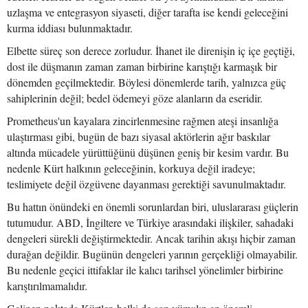
uzlaşma ve entegrasyon siyaseti, diğer tarafta ise kendi geleceğini
kurma iddiası bulunmaktadır.
Elbette süreç son derece zorludur. İhanet ile direnişin iç içe geçtiği,
dost ile düşmanın zaman zaman birbirine karıştığı karmaşık bir
dönemden geçilmektedir. Böylesi dönemlerde tarih, yalnızca güç
sahiplerinin değil; bedel ödemeyi göze alanların da eseridir.
Prometheus'un kayalara zincirlenmesine rağmen ateşi insanlığa
ulaştırması gibi, bugün de bazı siyasal aktörlerin ağır baskılar
altında mücadele yürüttüğünü düşünen geniş bir kesim vardır. Bu
nedenle Kürt halkının geleceğinin, korkuya değil iradeye;
teslimiyete değil özgüvene dayanması gerektiği savunulmaktadır.
Bu hattın önündeki en önemli sorunlardan biri, uluslararası güçlerin
tutumudur. ABD, İngiltere ve Türkiye arasındaki ilişkiler, sahadaki
dengeleri sürekli değiştirmektedir. Ancak tarihin akışı hiçbir zaman
durağan değildir. Bugünün dengeleri yarının gerçekliği olmayabilir.
Bu nedenle geçici ittifaklar ile kalıcı tarihsel yönelimler birbirine
karıştırılmamalıdır.