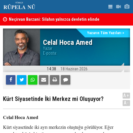
Neçirvan Barzani: Silahın yalnızca devletin elinde
KDP’den Ke
toplanması kararı uygulanmalı
Kürdistan Hükümeti'nden Kor Mor gazı tepkisi
Yazarın Tüm Yazıları >
Celal Hoca Amed
Yazar
E-posta:
14:38
18 Haziran 2026
A+
Kürt Siyasetinde İki Merkez mi Oluşuyor?
A-
Celal Hoca Amed
Kürt siyasetinde iki ayrı merkezin oluştuğu görülüyor. Eğer