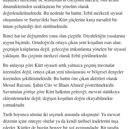
dinamiklerinden uzaklaştıran bir yönelim olarak
değerlendirilmektedir. Bu nedenle bu hattın, Erbil merkezli siyasal
oluşumlara ve Suriye'deki bazı Kürt güçlerine karşı mesafeli bir
tutum geliştirdiği ileri sürülmektedir.
İkinci hat ise değişimden yana olan çizgidir. Diyalektiğin yasalarına
uygun biçimde, Ortadoğu'da ortaya çıkan yeni koşulları esas alan;
geçmişin kalıplarına değil, geleceğin imkanlarına yönelen bir siyasal
yaklaşım. Bu çizginin merkezi olarak Erbil görülmektedir.
Bu anlayışa göre Kürt siyaseti artık yalnızca geçmiş travmalar
üzerinden değil, ortaya çıkan yeni uluslararası ve bölgesel dengeler
üzerinden şekillenmektedir. Bu hattın öne çıkan aktörleri olarak
Mesud Barzani, Şahin Cilo ve İlham Ahmed gösterilmektedir.
Savunulan görüşe göre Kürt halkının geleceği, mevcut statükoya
eklemlenmekte değil; değişen koşulları doğru okuyabilmekte
yatmaktadır.
Tarih boyunca uluslar iki seçenek arasında sıkışmıştır: Ya mevcut
düzenin içine entegre olurlar ya da kendi tarihsel iradelerini inşa
ederler. Kürtler de bugün benzer bir yol ayrımındadır. Bir tarafta