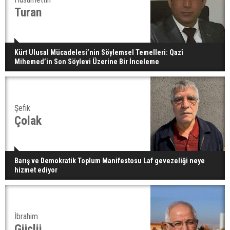
Turan
Kürt Ulusal Mücadelesi’nin Söylemsel Temelleri: Qazî
Mihemed’in Son Söylevi Üzerine Bir İnceleme
Şefik
Çolak
Barış ve Demokratik Toplum Manifestosu Laf gevezeliği neye
hizmet ediyor
İbrahim
Güçlü