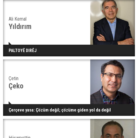
Ali Kemal
Yıldırım
PALTOYÊ DIRÊJ
Çetin
Çeko
Çerçeve yasa: Çözüm değil; çözüme giden yol da değil
Hüsamettin