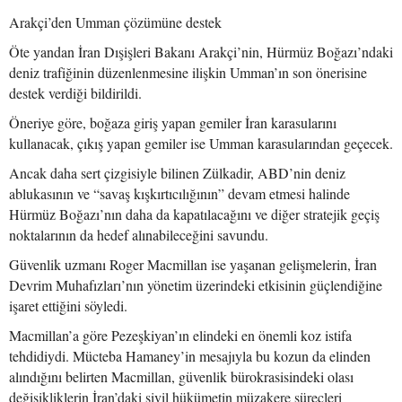
Arakçi’den Umman çözümüne destek
Öte yandan İran Dışişleri Bakanı Arakçi’nin, Hürmüz Boğazı’ndaki
deniz trafiğinin düzenlenmesine ilişkin Umman’ın son önerisine
destek verdiği bildirildi.
Öneriye göre, boğaza giriş yapan gemiler İran karasularını
kullanacak, çıkış yapan gemiler ise Umman karasularından geçecek.
Ancak daha sert çizgisiyle bilinen Zülkadir, ABD’nin deniz
ablukasının ve “savaş kışkırtıcılığının” devam etmesi halinde
Hürmüz Boğazı’nın daha da kapatılacağını ve diğer stratejik geçiş
noktalarının da hedef alınabileceğini savundu.
Güvenlik uzmanı Roger Macmillan ise yaşanan gelişmelerin, İran
Devrim Muhafızları’nın yönetim üzerindeki etkisinin güçlendiğine
işaret ettiğini söyledi.
Macmillan’a göre Pezeşkiyan’ın elindeki en önemli koz istifa
tehdidiydi. Mücteba Hamaney’in mesajıyla bu kozun da elinden
alındığını belirten Macmillan, güvenlik bürokrasisindeki olası
değişikliklerin İran’daki sivil hükümetin müzakere süreçleri