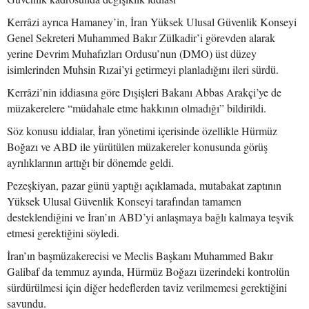
Kerrâzi ayrıca Hamaney’in, İran Yüksek Ulusal Güvenlik Konseyi
Genel Sekreteri Muhammed Bakır Zülkadir’i görevden alarak
yerine Devrim Muhafızları Ordusu’nun (DMO) üst düzey
isimlerinden Muhsin Rızai’yi getirmeyi planladığını ileri sürdü.
Kerrâzi’nin iddiasına göre Dışişleri Bakanı Abbas Arakçi’ye de
müzakerelere “müdahale etme hakkının olmadığı” bildirildi.
Söz konusu iddialar, İran yönetimi içerisinde özellikle Hürmüz
Boğazı ve ABD ile yürütülen müzakereler konusunda görüş
ayrılıklarının arttığı bir dönemde geldi.
Pezeşkiyan, pazar günü yaptığı açıklamada, mutabakat zaptının
Yüksek Ulusal Güvenlik Konseyi tarafından tamamen
desteklendiğini ve İran’ın ABD’yi anlaşmaya bağlı kalmaya teşvik
etmesi gerektiğini söyledi.
İran’ın başmüzakerecisi ve Meclis Başkanı Muhammed Bakır
Galibaf da temmuz ayında, Hürmüz Boğazı üzerindeki kontrolün
sürdürülmesi için diğer hedeflerden taviz verilmemesi gerektiğini
savundu.