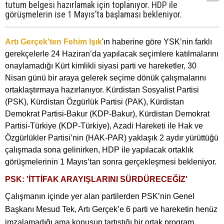
tutum belgesi hazırlamak için toplanıyor. HDP ile
görüşmelerin ise 1 Mayıs’ta başlaması bekleniyor.
Artı Gerçek'ten Fehim Işık
'ın haberine göre
YSK’nin farklı
gerekçelerle 24 Haziran’da yapılacak seçimlere katılmalarını
onaylamadığı Kürt kimlikli siyasi parti ve hareketler, 30
Nisan günü bir araya gelerek seçime dönük çalışmalarını
ortaklaştırmaya hazırlanıyor. Kürdistan Sosyalist Partisi
(PSK), Kürdistan Özgürlük Partisi (PAK), Kürdistan
Demokrat Partisi-Bakur (KDP-Bakur), Kürdistan Demokrat
Partisi-Türkiye (KDP-Türkiye), Azadi Hareketi ile Hak ve
Özgürlükler Partisi’nin (HAK-PAR) yaklaşık 2 aydır yürüttüğü
çalışmada sona gelinirken, HDP ile yapılacak ortaklık
görüşmelerinin 1 Mayıs’tan sonra gerçekleşmesi bekleniyor.
PSK: 'İTTİFAK ARAYIŞLARINI SÜRDÜRECEĞİZ'
Çalışmanın içinde yer alan partilerden PSK’nin Genel
Başkanı Mesud Tek, Artı Gerçek’e 6 parti ve hareketin henüz
imzalamadığı ama konuşup tartıştığı bir ortak program