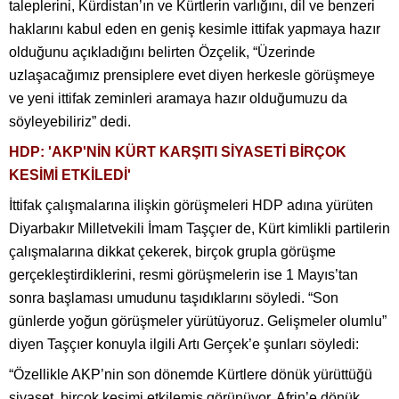
taleplerini, Kürdistan’ın ve Kürtlerin varlığını, dil ve benzeri
haklarını kabul eden en geniş kesimle ittifak yapmaya hazır
olduğunu açıkladığını belirten Özçelik, “Üzerinde
uzlaşacağımız prensiplere evet diyen herkesle görüşmeye
ve yeni ittifak zeminleri aramaya hazır olduğumuzu da
söyleyebiliriz” dedi.
HDP: 'AKP'NİN KÜRT KARŞITI SİYASETİ BİRÇOK
KESİMİ ETKİLEDİ'
İttifak çalışmalarına ilişkin görüşmeleri HDP adına yürüten
Diyarbakır Milletvekili İmam Taşçıer de, Kürt kimlikli partilerin
çalışmalarına dikkat çekerek, birçok grupla görüşme
gerçekleştirdiklerini, resmi görüşmelerin ise 1 Mayıs’tan
sonra başlaması umudunu taşıdıklarını söyledi. “Son
günlerde yoğun görüşmeler yürütüyoruz. Gelişmeler olumlu”
diyen Taşçıer konuyla ilgili Artı Gerçek’e şunları söyledi:
“Özellikle AKP’nin son dönemde Kürtlere dönük yürüttüğü
siyaset, birçok kesimi etkilemiş görünüyor. Afrin’e dönük