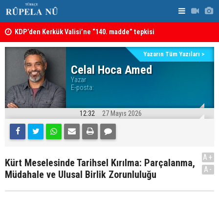
KDP’den Kerkük Valisi’ne “140. madde” tepkisi
Irak: Silah
Kerkük’te Kürt partilerden 7 maddelik ortak bildiri
Yazarın Tüm Yazıları >
Celal Hoca Amed
Yazar
E-posta:
12:32
27 Mayıs 2026
A+
Kürt Meselesinde Tarihsel Kırılma: Parçalanma,
A-
Müdahale ve Ulusal Birlik Zorunluluğu