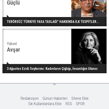
Güçlü
TERÖRSÜZ TÜRKİYE YASA TASLAĞI” HAKKINDA İLK TESPİTLER…
Yüksel
Avşar
3 Ağustos Ezidi Soykırımı: Kadınların Çığlığı, İnsanlığın Utancı
Redaksiyon
Günün Haberleri
Sitene Ekle
Sık Kullanılanlara Ekle
RSS
SPOR