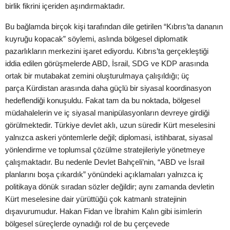
birlik fikrini içeriden
aşındırmaktadır.
Bu bağlamda birçok kişi tarafından dile getirilen “Kıbrıs’ta dananın
kuyruğu
kopacak” söylemi, aslında bölgesel diplomatik
pazarlıkların merkezini işaret
ediyordu. Kıbrıs’ta gerçekleştiği
iddia edilen görüşmelerde ABD, İsrail, SDG ve
KDP arasında
ortak bir mutabakat zemini oluşturulmaya çalışıldığı; üç
parça
Kürdistan arasında daha güçlü bir siyasal koordinasyon
hedeflendiği konuşuldu.
Fakat tam da bu noktada, bölgesel
müdahalelerin ve iç siyasal manipülasyonların
devreye girdiği
görülmektedir.
Türkiye devlet aklı, uzun süredir Kürt meselesini
yalnızca askeri yöntemlerle
değil; diplomasi, istihbarat, siyasal
yönlendirme ve toplumsal çözülme
stratejileriyle yönetmeye
çalışmaktadır. Bu nedenle Devlet Bahçeli’nin, “ABD ve
İsrail
planlarını boşa çıkardık” yönündeki açıklamaları yalnızca iç
politikaya dönük
sıradan sözler değildir; aynı zamanda devletin
Kürt meselesine dair yürüttüğü
çok katmanlı stratejinin
dışavurumudur. Hakan Fidan ve İbrahim Kalın gibi
isimlerin
bölgesel süreçlerde oynadığı rol de bu çerçevede