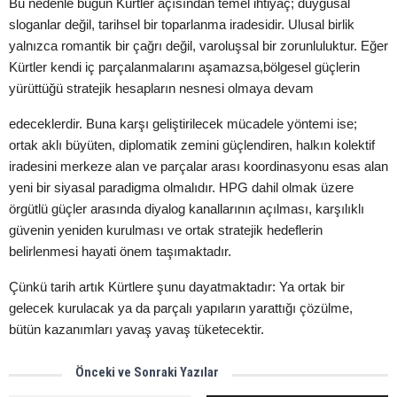
Bu nedenle bugün Kürtler açısından temel ihtiyaç; duygusal
sloganlar değil,
tarihsel bir toparlanma iradesidir. Ulusal birlik
yalnızca romantik bir çağrı değil,
varoluşsal bir zorunluluktur. Eğer
Kürtler kendi iç parçalanmalarını aşamazsa,
bölgesel güçlerin
yürüttüğü stratejik hesapların nesnesi olmaya devam
edeceklerdir.
Buna karşı geliştirilecek mücadele yöntemi ise;
ortak aklı büyüten, diplomatik
zemini güçlendiren, halkın kolektif
iradesini merkeze alan ve parçalar arası
koordinasyonu esas alan
yeni bir siyasal paradigma olmalıdır. HPG dahil olmak
üzere
örgütlü güçler arasında diyalog kanallarının açılması, karşılıklı
güvenin
yeniden kurulması ve ortak stratejik hedeflerin
belirlenmesi hayati önem
taşımaktadır.
Çünkü tarih artık Kürtlere şunu dayatmaktadır:
Ya ortak bir
gelecek kurulacak ya da parçalı yapıların yarattığı çözülme,
bütün
kazanımları yavaş yavaş tüketecektir.
Önceki ve Sonraki Yazılar