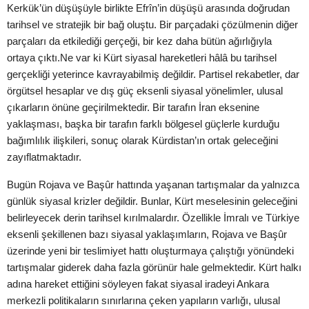
Kerkük’ün
düşüşüyle birlikte Efrîn’in düşüşü arasında doğrudan
tarihsel ve stratejik bir bağ
oluştu. Bir parçadaki çözülmenin diğer
parçaları da etkilediği gerçeği, bir kez
daha bütün ağırlığıyla
ortaya çıktı.
Ne var ki Kürt siyasal hareketleri hâlâ bu tarihsel
gerçekliği yeterince
kavrayabilmiş değildir. Partisel rekabetler, dar
örgütsel hesaplar ve dış güç
eksenli siyasal yönelimler, ulusal
çıkarların önüne geçirilmektedir. Bir tarafın İran
eksenine
yaklaşması, başka bir tarafın farklı bölgesel güçlerle kurduğu
bağımlılık
ilişkileri, sonuç olarak Kürdistan’ın ortak geleceğini
zayıflatmaktadır.
Bugün Rojava ve Başûr hattında yaşanan tartışmalar da yalnızca
günlük siyasal
krizler değildir. Bunlar, Kürt meselesinin geleceğini
belirleyecek derin tarihsel
kırılmalardır. Özellikle İmralı ve Türkiye
eksenli şekillenen bazı siyasal
yaklaşımların, Rojava ve Başûr
üzerinde yeni bir teslimiyet hattı oluşturmaya
çalıştığı yönündeki
tartışmalar giderek daha fazla görünür hale gelmektedir. Kürt
halkı
adına hareket ettiğini söyleyen fakat siyasal iradeyi Ankara
merkezli
politikaların sınırlarına çeken yapıların varlığı, ulusal