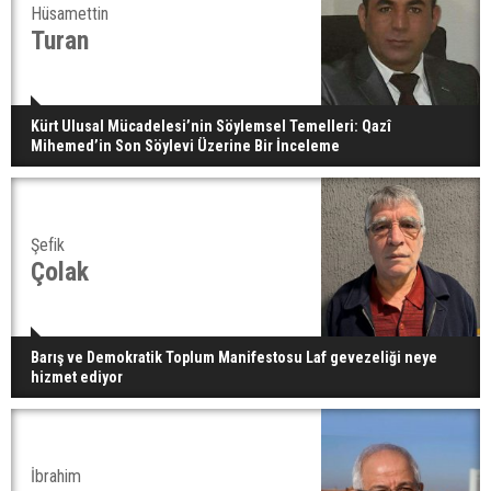
Hüsamettin
Turan
Kürt Ulusal Mücadelesi’nin Söylemsel Temelleri: Qazî
Mihemed’in Son Söylevi Üzerine Bir İnceleme
Şefik
Çolak
Barış ve Demokratik Toplum Manifestosu Laf gevezeliği neye
hizmet ediyor
İbrahim