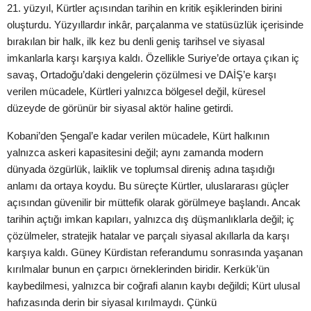
21. yüzyıl, Kürtler açısından tarihin en kritik eşiklerinden birini
oluşturdu.
Yüzyıllardır inkâr, parçalanma ve statüsüzlük içerisinde
bırakılan bir halk, ilk kez
bu denli geniş tarihsel ve siyasal
imkanlarla karşı karşıya kaldı. Özellikle
Suriye’de ortaya çıkan iç
savaş, Ortadoğu’daki dengelerin çözülmesi ve DAİŞ’e
karşı
verilen mücadele, Kürtleri yalnızca bölgesel değil, küresel
düzeyde de
görünür bir siyasal aktör haline getirdi.
Kobani’den Şengal’e kadar verilen mücadele, Kürt halkının
yalnızca askeri
kapasitesini değil; aynı zamanda modern
dünyada özgürlük, laiklik ve toplumsal
direniş adına taşıdığı
anlamı da ortaya koydu. Bu süreçte Kürtler, uluslararası
güçler
açısından güvenilir bir müttefik olarak görülmeye başlandı. Ancak
tarihin
açtığı imkan kapıları, yalnızca dış düşmanlıklarla değil; iç
çözülmeler, stratejik
hatalar ve parçalı siyasal akıllarla da karşı
karşıya kaldı.
Güney Kürdistan referandumu sonrasında yaşanan
kırılmalar bunun en çarpıcı
örneklerinden biridir. Kerkük’ün
kaybedilmesi, yalnızca bir coğrafi alanın kaybı
değildi; Kürt ulusal
hafızasında derin bir siyasal kırılmaydı. Çünkü