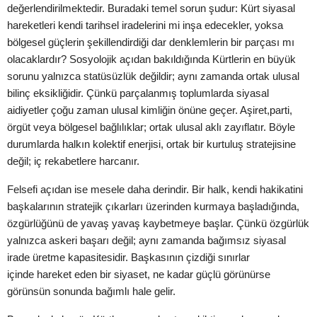
değerlendirilmektedir.
Buradaki temel sorun şudur: Kürt siyasal
hareketleri kendi tarihsel iradelerini mi
inşa edecekler, yoksa
bölgesel güçlerin şekillendirdiği dar denklemlerin bir
parçası mı
olacaklardır?
Sosyolojik açıdan bakıldığında Kürtlerin en büyük
sorunu yalnızca statüsüzlük
değildir; aynı zamanda ortak ulusal
bilinç eksikliğidir. Çünkü parçalanmış
toplumlarda siyasal
aidiyetler çoğu zaman ulusal kimliğin önüne geçer. Aşiret,
parti,
örgüt veya bölgesel bağlılıklar; ortak ulusal aklı zayıflatır. Böyle
durumlarda
halkın kolektif enerjisi, ortak bir kurtuluş stratejisine
değil; iç rekabetlere
harcanır.
Felsefi açıdan ise mesele daha derindir. Bir halk, kendi hakikatini
başkalarının
stratejik çıkarları üzerinden kurmaya başladığında,
özgürlüğünü de yavaş yavaş
kaybetmeye başlar. Çünkü özgürlük
yalnızca askeri başarı değil; aynı zamanda
bağımsız siyasal
irade üretme kapasitesidir. Başkasının çizdiği sınırlar
içinde
hareket eden bir siyaset, ne kadar güçlü görünürse
görünsün sonunda bağımlı
hale gelir.