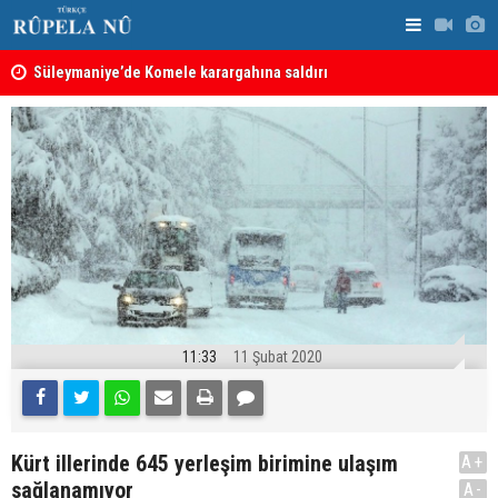
nın
Süleymaniye’de Komele karargahına saldırı
“Safları ne
sonuçlar d
11:33
11 Şubat 2020
Kürt illerinde 645 yerleşim birimine ulaşım
A+
sağlanamıyor
A-