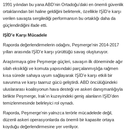
1991 yılından bu yana ABD'nin Ortadoğu'daki en önemli güvenlik
ortaklarından biri haline geldiğini belirterek, özellikle IŞİD'e karşı
verilen savaşta sergilediği performansın bu ortaklığı daha da
güçlendirdiğini ifade etti.
IŞİD'e Karşı Mücadele
Raporda değerlendirmelerin odağını, Peşmerge'nin 2014-2017
yılları arasında IŞİD'e karşı yürüttüğü savaş oluşturuyor.
Araştırmaya göre Peşmerge güçleri, savaşın ilk döneminde ağır
silah eksikliği ve komuta yapısındaki parçalanmışlığa rağmen
kısa sürede sahaya uyum sağlayarak IŞİD'e karşı etkili bir
savunma ve karşı taarruz gücü geliştirdi. ABD öncülüğündeki
uluslararası koalisyonun hava desteği ve askeri danışmanlığıyla
birlikte Peşmerge, Irak'ın kuzeyindeki geniş alanların IŞİD'den
temizlenmesinde belirleyici rol oynadı.
Raporda, Peşmerge'nin yalnızca terörle mücadelede değil,
düzenli askeri operasyonlarda da önemli bir kapasite ortaya
koyduğu değerlendirmesine yer veriliyor.