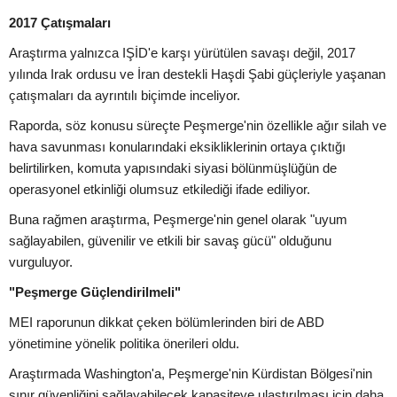
2017 Çatışmaları
Araştırma yalnızca IŞİD'e karşı yürütülen savaşı değil, 2017
yılında Irak ordusu ve İran destekli Haşdi Şabi güçleriyle yaşanan
çatışmaları da ayrıntılı biçimde inceliyor.
Raporda, söz konusu süreçte Peşmerge'nin özellikle ağır silah ve
hava savunması konularındaki eksikliklerinin ortaya çıktığı
belirtilirken, komuta yapısındaki siyasi bölünmüşlüğün de
operasyonel etkinliği olumsuz etkilediği ifade ediliyor.
Buna rağmen araştırma, Peşmerge'nin genel olarak "uyum
sağlayabilen, güvenilir ve etkili bir savaş gücü" olduğunu
vurguluyor.
"Peşmerge Güçlendirilmeli"
MEI raporunun dikkat çeken bölümlerinden biri de ABD
yönetimine yönelik politika önerileri oldu.
Araştırmada Washington'a, Peşmerge'nin Kürdistan Bölgesi'nin
sınır güvenliğini sağlayabilecek kapasiteye ulaştırılması için daha