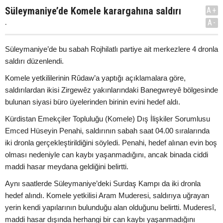
Süleymaniye’de Komele karargahına saldırı
A+
.
A-
Süleymaniye’de bu sabah Rojhilatlı partiye ait merkezlere 4 dronla
saldırı düzenlendi.
Komele yetkililerinin Rûdaw’a yaptığı açıklamalara göre,
saldırılardan ikisi Zirgewêz yakınlarındaki Banegwreyê bölgesinde
bulunan siyasi büro üyelerinden birinin evini hedef aldı.
Kürdistan Emekçiler Topluluğu (Komele) Dış İlişkiler Sorumlusu
Emced Hüseyin Penahi, saldırının sabah saat 04.00 sıralarında
iki dronla gerçekleştirildiğini söyledi. Penahi, hedef alınan evin boş
olması nedeniyle can kaybı yaşanmadığını, ancak binada ciddi
maddi hasar meydana geldiğini belirtti.
Aynı saatlerde Süleymaniye’deki Surdaş Kampı da iki dronla
hedef alındı. Komele yetkilisi Aram Muderesi, saldırıya uğrayan
yerin kendi yapılarının bulunduğu alan olduğunu belirtti. Muderesî,
maddi hasar dışında herhangi bir can kaybı yaşanmadığını