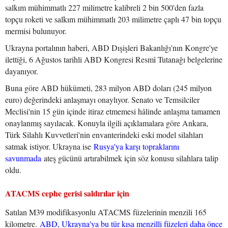
salkım mühimmatlı 227 milimetre kalibreli 2 bin 500'den fazla
topçu roketi ve salkım mühimmatlı 203 milimetre çaplı 47 bin topçu
mermisi bulunuyor.
Ukrayna portalının haberi, ABD Dışişleri Bakanlığı'nın Kongre'ye
ilettiği, 6 Ağustos tarihli ABD Kongresi Resmî Tutanağı belgelerine
dayanıyor.
Buna göre ABD hükümeti, 283 milyon ABD doları (245 milyon
euro) değerindeki anlaşmayı onaylıyor. Senato ve Temsilciler
Meclisi'nin 15 gün içinde itiraz etmemesi hâlinde anlaşma tamamen
onaylanmış sayılacak. Konuyla ilgili açıklamalara göre Ankara,
Türk Silahlı Kuvvetleri'nin envanterindeki eski model silahları
satmak istiyor. Ukrayna ise
Rusya'ya karşı topraklarını
savunmada
ateş gücünü artırabilmek için söz konusu silahlara talip
oldu.
ATACMS cephe gerisi saldırılar için
Satılan M39 modifikasyonlu ATACMS füzelerinin menzili 165
kilometre.
ABD, Ukrayna'ya bu tür kısa menzilli füzeleri daha önce