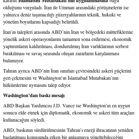
İslamabad Mutabakatı’nın uygulanmasına
kararın
bağlı
olduğunu vurguladı. İran ile Umman arasındaki görüşmelerin ise
yalnızca deniz taşımacılığı güzergahlarının teknik, hukuki ve
yönetim boyutlarını kapsadığı belirtildi.
İran’ın talepleri arasında ABD’nin İran ve bölgedeki müttefiklerine
yönelik askeri operasyonlarını tamamen sona erdirmesi, ekonomik
yaptırımların kaldırılması, dondurulmuş İran varlıklarının serbest
bırakılması ve savaş sırasında oluşan zararların karşılanması
bulunuyor.
Tahran ayrıca ABD’nin İran sınırları çevresindeki askeri güçlerini
geri çekmesini ve Washington’ın İslamabad Mutabakatı’nın
hükümlerine uymasını talep ediyor.
Washington’dan baskı mesajı
ABD Başkan Yardımcısı J.D. Vance ise Washington’ın en uygun
sonucu elde etmek için diplomatik, ekonomik ve askeri tüm araçları
kullanacağını söyledi.
ABD, baskının sürdürülmesinin Tahran’ı enerji ihracatının yeniden
başlatılması konusunda erken bir anlaşmaya yöneltebileceğini