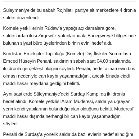
Süleymaniye’de bu sabah Rojhilatlı partiye ait merkezlere 4 dronla
saldırı düzenlendi.
Komele yetkililerinin Rûdaw’a yaptığı açıklamalara göre,
saldırılardan ikisi Zirgewêz yakınlarındaki Banegwreyê bölgesinde
bulunan siyasi büro üyelerinden birinin evini hedef aldı.
Kürdistan Emekçiler Topluluğu (Komele) Dış İlişkiler Sorumlusu
Emced Hüseyin Penahi, saldırının sabah saat 04.00 sıralarında
iki dronla gerçekleştirildiğini söyledi. Penahi, hedef alınan evin boş
olması nedeniyle can kaybı yaşanmadığını, ancak binada ciddi
maddi hasar meydana geldiğini belirtti.
Aynı saatlerde Süleymaniye’deki Surdaş Kampı da iki dronla
hedef alındı. Komele yetkilisi Aram Muderesi, saldırıya uğrayan
yerin kendi yapılarının bulunduğu alan olduğunu belirtti. Muderesî,
maddi hasar dışında herhangi bir can kaybı yaşanmadığını
söyledi.
Penahi de Surdaş’a yönelik saldırıda bazı evlerin hedef alındığını