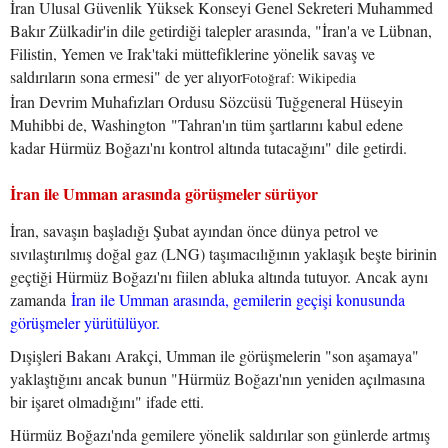
İran Ulusal Güvenlik Yüksek Konseyi Genel Sekreteri Muhammed
Bakır Zülkadir'in dile getirdiği talepler arasında, "İran'a ve Lübnan,
Filistin, Yemen ve Irak'taki müttefiklerine yönelik savaş ve
saldırıların sona ermesi" de yer alıyor
Fotoğraf: Wikipedia
İran Devrim Muhafızları Ordusu Sözcüsü Tuğgeneral Hüseyin
Muhibbi de, Washington "Tahran'ın tüm şartlarını kabul edene
kadar Hürmüz Boğazı'nı kontrol altında tutacağını" dile getirdi.
İran ile Umman arasında görüşmeler sürüyor
İran, savaşın başladığı Şubat ayından önce dünya petrol ve
sıvılaştırılmış doğal gaz (LNG) taşımacılığının yaklaşık beşte birinin
geçtiği Hürmüz Boğazı'nı fiilen abluka altında tutuyor. Ancak aynı
zamanda
İran ile Umman arasında, gemilerin geçişi konusunda
görüşmeler yürütülüyor.
Dışişleri Bakanı Arakçi, Umman ile görüşmelerin "son aşamaya"
yaklaştığını ancak bunun "Hürmüz Boğazı'nın yeniden açılmasına
bir işaret olmadığını" ifade etti.
Hürmüz Boğazı'nda gemilere yönelik saldırılar son günlerde artmış