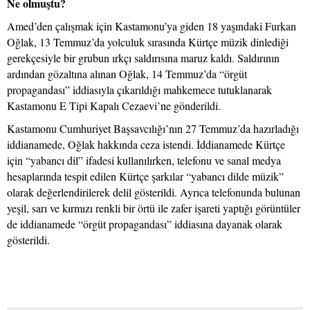
Ne olmuştu?
Amed’den çalışmak için Kastamonu’ya giden 18 yaşındaki Furkan
Oğlak, 13 Temmuz’da yolculuk sırasında Kürtçe müzik dinlediği
gerekçesiyle bir grubun ırkçı saldırısına maruz kaldı. Saldırının
ardından gözaltına alınan Oğlak, 14 Temmuz’da “örgüt
propagandası” iddiasıyla çıkarıldığı mahkemece tutuklanarak
Kastamonu E Tipi Kapalı Cezaevi’ne gönderildi.
Kastamonu Cumhuriyet Başsavcılığı’nın 27 Temmuz’da hazırladığı
iddianamede, Oğlak hakkında ceza istendi. İddianamede Kürtçe
için “yabancı dil” ifadesi kullanılırken, telefonu ve sanal medya
hesaplarında tespit edilen Kürtçe şarkılar “yabancı dilde müzik”
olarak değerlendirilerek delil gösterildi. Ayrıca telefonunda bulunan
yeşil, sarı ve kırmızı renkli bir örtü ile zafer işareti yaptığı görüntüler
de iddianamede “örgüt propagandası” iddiasına dayanak olarak
gösterildi.