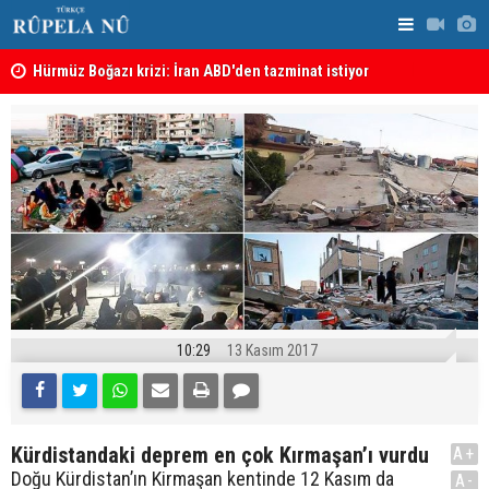
şı
Hürmüz Boğazı krizi: İran ABD'den tazminat istiyor
İran'dan Hü
10:29
13 Kasım 2017
Kürdistandaki deprem en çok Kırmaşan’ı vurdu
A+
Doğu Kürdistan’ın Kirmaşan kentinde 12 Kasım da
A-