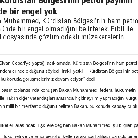
 Kürdistan Bölgesi’nin petrol payının
de bir engel yok
ım Muhammed, Kürdistan Bölgesi’nin ham petro
ünde bir engel olmadığını belirterek, Erbil ile
ol dosyasında çözüm odaklı müzakerelerin
n Cebari’ye yaptığı açıklamada, Kürdistan Bölgesi’nin ham petrol
ndemlerinde olduğunu söyledi. Iraklı yetkili, "Kürdistan Bölgesi’nin pet
l; bu konuda görüşmelerimiz devam ediyor." dedi.
 basın toplantısında konuşan Bakan Muhammed, federal hükümetin
ile Irak’ın diğer vatandaşları arasında hiçbir ayrım yapmadığını vurgul
in milli bir menfaat olduğunu belirten Bakan, bu konuda kapsayıcı b
şirketleri arasındaki ilişkilere değinen Bakan Muhammed, şu bilgileri pa
Hükümeti ve yabancı petrol şirketleri arasında halihazırda üçlü bir 