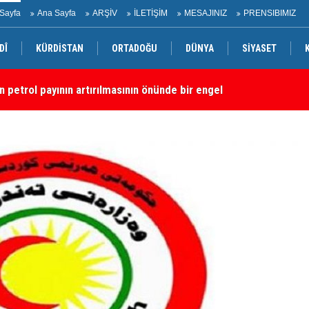
Sayfa
Ana Sayfa
ARŞİV
İLETİŞİM
MESAJINIZ
PRENSIBIMIZ
DÎ
KÜRDİSTAN
ORTADOĞU
DÜNYA
SİYASET
dırı
“S