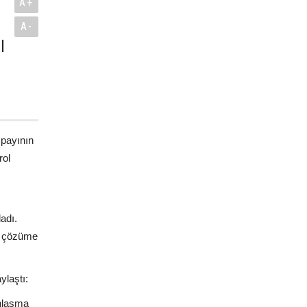
A+
A-
l
 payının
rol
adı.
ir çözüme
ylaştı:
anlaşma