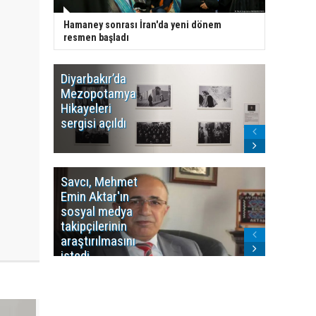
Hamaney sonrası İran'da yeni dönem
resmen başladı
Diyarbakır’da
WDR, Kü
Mezopotamya
yayın y
Hikayeleri
Cosmo K
sergisi açıldı
program
sonlandı
Savcı, Mehmet
Kürdist
Emin Aktar'ın
Bölgesi 
sosyal medya
Washing
takipçilerinin
Gündem
araştırılmasını
ile ilişkil
istedi