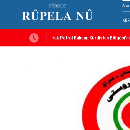
Ana 
KUR
e bir engel yok
Süleymaniye’de Komele karargahına sal