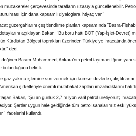
 müzakereler çerçevesinde tarafların rızasıyla güncellenebilir. Petro
ulması için daha kapsamlı diyaloglara ihtiyaç var."
cat güzergahlarını çeşitlendirme planları kapsamında "Basra-Fişhab
n detaylarını açıklayan Bakan, "Bu boru hattı BOT (Yap-İşlet-Devret) m
nün Kürdistan Bölgesi toprakları üzerinden Türkiye’ye ihracatında önem
tır." dedi.
e değinen Basım Muhammed, Ankara’nın petrol taşımacılığının yanı sı
e bulunduğunu belirtti.
k ve gaz yakma işlemine son vermek için küresel devlerle çalıştıklarını 
erikan şirketleriyle önemli mutabakat zaptları imzaladıklarını hatırla
aylaşan Bakan, "Şu an günlük 2,7 milyon varil petrol üretiyoruz; ihracat
rediyor. Şartlar uygun hale geldiğinde tüm petrol sahalarımız eski yük
" ifadelerini kullandı.