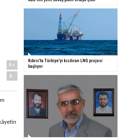
Kıbrıs'ta Türkiye'yi kızdıran LNG projesi
A+
başlıyor
A-
am
kâyetin