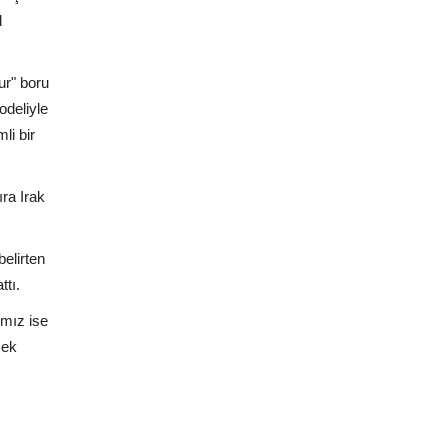
l
ur" boru
odeliyle
li bir
ra Irak
belirten
ttı.
ımız ise
sek