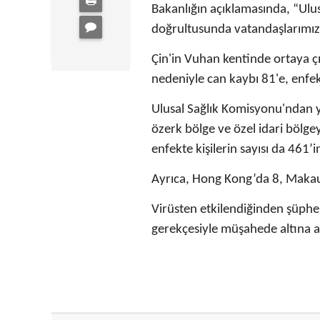
Bakanlığın açıklamasında, “Ulus
doğrultusunda vatandaşlarımızı
Çin'in Vuhan kentinde ortaya ç
nedeniyle can kaybı 81'e, enfekt
Ulusal Sağlık Komisyonu'ndan y
özerk bölge ve özel idari bölgey
enfekte kişilerin sayısı da 461
Ayrıca, Hong Kong’da 8, Makau’
Virüsten etkilendiğinden şüphele
gerekçesiyle müşahede altına al