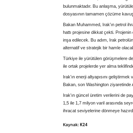
bulunmaktadır. Bu anlaşma, yürütülen
dosyasının tamamen çözüme kavuştur
Bakan Muhammed, Irak’ın petrol ihra
hattı projesine dikkat çekti. Projeni
inşa edilecek. Bu adım, Irak petrolü
alternatif ve stratejik bir hamle olacak
Türkiye ile yürütülen görüşmelere d
ile ortak projelerde yer alma teklifind
Irak’ın enerji altyapısını geliştirme
Bakan, son Washington ziyaretinde Am
Irak’ın güncel üretim verilerini de p
1,5 ile 1,7 milyon varil arasında sey
ihracat seviyelerine dönmeye hazırdır.
Kaynak:
K24