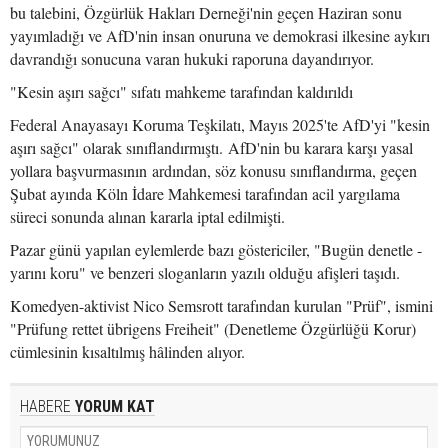
bu talebini, Özgürlük Hakları Derneği'nin geçen Haziran sonu
yayımladığı ve AfD'nin insan onuruna ve demokrasi ilkesine aykırı
davrandığı sonucuna varan hukuki raporuna dayandırıyor.
"Kesin aşırı sağcı" sıfatı mahkeme tarafından kaldırıldı
Federal Anayasayı Koruma Teşkilatı, Mayıs 2025'te AfD'yi "kesin
aşırı sağcı" olarak sınıflandırmıştı. AfD'nin bu karara karşı yasal
yollara başvurmasının ardından, söz konusu sınıflandırma, geçen
Şubat ayında Köln İdare Mahkemesi tarafından acil yargılama
süreci sonunda alınan kararla iptal edilmişti.
Pazar günü yapılan eylemlerde bazı göstericiler, "Bugün denetle -
yarını koru" ve benzeri sloganların yazılı olduğu afişleri taşıdı.
Komedyen-aktivist Nico Semsrott tarafından kurulan "Prüf", ismini
"Prüfung rettet übrigens Freiheit" (Denetleme Özgürlüğü Korur)
cümlesinin kısaltılmış hâlinden alıyor.
HABERE
YORUM KAT