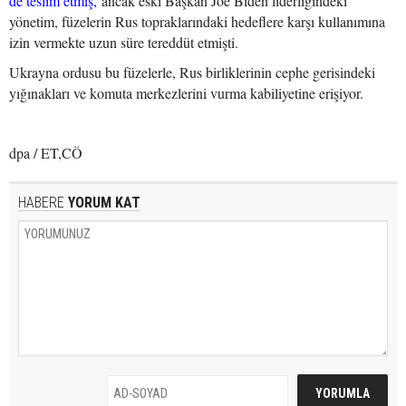
de teslim etmiş,
ancak eski Başkan Joe Biden liderliğindeki
yönetim, füzelerin Rus topraklarındaki hedeflere karşı kullanımına
izin vermekte uzun süre tereddüt etmişti.
Ukrayna ordusu bu füzelerle, Rus birliklerinin cephe gerisindeki
yığınakları ve komuta merkezlerini vurma kabiliyetine erişiyor.
dpa / ET,CÖ
HABERE
YORUM KAT