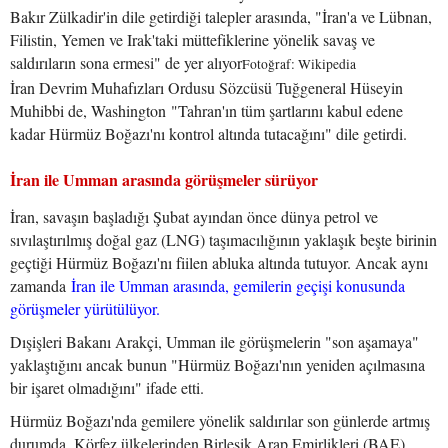
Bakır Zülkadir'in dile getirdiği talepler arasında, "İran'a ve Lübnan,
Filistin, Yemen ve Irak'taki müttefiklerine yönelik savaş ve
saldırıların sona ermesi" de yer alıyor
Fotoğraf: Wikipedia
İran Devrim Muhafızları Ordusu Sözcüsü Tuğgeneral Hüseyin
Muhibbi de, Washington "Tahran'ın tüm şartlarını kabul edene
kadar Hürmüz Boğazı'nı kontrol altında tutacağını" dile getirdi.
İran ile Umman arasında görüşmeler sürüyor
İran, savaşın başladığı Şubat ayından önce dünya petrol ve
sıvılaştırılmış doğal gaz (LNG) taşımacılığının yaklaşık beşte birinin
geçtiği Hürmüz Boğazı'nı fiilen abluka altında tutuyor. Ancak aynı
zamanda
İran ile Umman arasında, gemilerin geçişi konusunda
görüşmeler yürütülüyor.
Dışişleri Bakanı Arakçi, Umman ile görüşmelerin "son aşamaya"
yaklaştığını ancak bunun "Hürmüz Boğazı'nın yeniden açılmasına
bir işaret olmadığını" ifade etti.
Hürmüz Boğazı'nda gemilere yönelik saldırılar son günlerde artmış
durumda. Körfez ülkelerinden Birleşik Arap Emirlikleri (BAE),