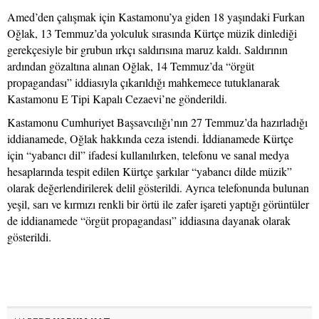
Amed’den çalışmak için Kastamonu’ya giden 18 yaşındaki Furkan
Oğlak, 13 Temmuz’da yolculuk sırasında Kürtçe müzik dinlediği
gerekçesiyle bir grubun ırkçı saldırısına maruz kaldı. Saldırının
ardından gözaltına alınan Oğlak, 14 Temmuz’da “örgüt
propagandası” iddiasıyla çıkarıldığı mahkemece tutuklanarak
Kastamonu E Tipi Kapalı Cezaevi’ne gönderildi.
Kastamonu Cumhuriyet Başsavcılığı’nın 27 Temmuz’da hazırladığı
iddianamede, Oğlak hakkında ceza istendi. İddianamede Kürtçe
için “yabancı dil” ifadesi kullanılırken, telefonu ve sanal medya
hesaplarında tespit edilen Kürtçe şarkılar “yabancı dilde müzik”
olarak değerlendirilerek delil gösterildi. Ayrıca telefonunda bulunan
yeşil, sarı ve kırmızı renkli bir örtü ile zafer işareti yaptığı görüntüler
de iddianamede “örgüt propagandası” iddiasına dayanak olarak
gösterildi.