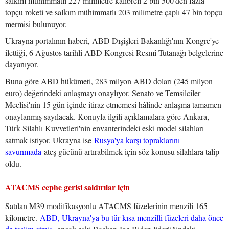
salkım mühimmatlı 227 milimetre kalibreli 2 bin 500'den fazla
topçu roketi ve salkım mühimmatlı 203 milimetre çaplı 47 bin topçu
mermisi bulunuyor.
Ukrayna portalının haberi, ABD Dışişleri Bakanlığı'nın Kongre'ye
ilettiği, 6 Ağustos tarihli ABD Kongresi Resmî Tutanağı belgelerine
dayanıyor.
Buna göre ABD hükümeti, 283 milyon ABD doları (245 milyon
euro) değerindeki anlaşmayı onaylıyor. Senato ve Temsilciler
Meclisi'nin 15 gün içinde itiraz etmemesi hâlinde anlaşma tamamen
onaylanmış sayılacak. Konuyla ilgili açıklamalara göre Ankara,
Türk Silahlı Kuvvetleri'nin envanterindeki eski model silahları
satmak istiyor. Ukrayna ise
Rusya'ya karşı topraklarını
savunmada
ateş gücünü artırabilmek için söz konusu silahlara talip
oldu.
ATACMS cephe gerisi saldırılar için
Satılan M39 modifikasyonlu ATACMS füzelerinin menzili 165
kilometre.
ABD, Ukrayna'ya bu tür kısa menzilli füzeleri daha önce