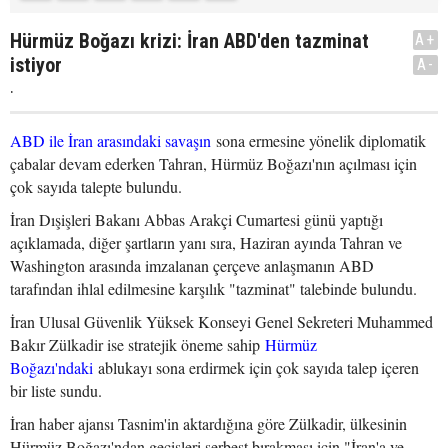
Hürmüz Boğazı krizi: İran ABD'den tazminat
A+
istiyor
A-
.
ABD ile İran arasındaki savaşın
sona ermesine yönelik diplomatik
çabalar devam ederken Tahran, Hürmüz Boğazı'nın açılması için
çok sayıda talepte bulundu.
İran Dışişleri Bakanı Abbas Arakçi Cumartesi günü yaptığı
açıklamada, diğer şartların yanı sıra, Haziran ayında Tahran ve
Washington arasında imzalanan çerçeve anlaşmanın ABD
tarafından ihlal edilmesine karşılık "tazminat" talebinde bulundu.
İran Ulusal Güvenlik Yüksek Konseyi Genel Sekreteri Muhammed
Bakır Zülkadir ise stratejik öneme sahip
Hürmüz
Boğazı'ndaki
ablukayı sona erdirmek için çok sayıda talep içeren
bir liste sundu.
İran haber ajansı Tasnim'in aktardığına göre Zülkadir, ülkesinin
Hürmüz Boğazı'ndan geçişleri serbest bırakması için "İran'a ve