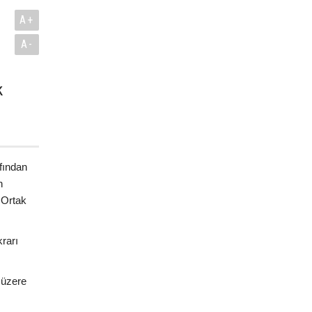
A+
A-
k
.
fından
n
 Ortak
rarı
 üzere