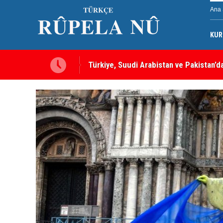
Ana 
KUR
ırı, tüm üyelere yapılmış
MEI Raporu: Peşmerge, Washington'ın O