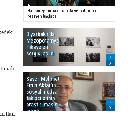
Hamaney sonrası İran'da yeni dönem
resmen başladı
kedeki
Diyarbakır’da
WDR, Kü
Mezopotamya
yayın y
Hikayeleri
Cosmo K
sergisi açıldı
program
sonlandı
timali
Savcı, Mehmet
Kürdist
Emin Aktar'ın
Bölgesi 
sosyal medya
Washing
takipçilerinin
Gündem
araştırılmasını
ile ilişkil
istedi
m ilan