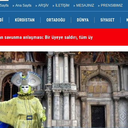
Sayfa
Ana Sayfa
ARŞİV
İLETİŞİM
MESAJINIZ
PRENSIBIMIZ
DÎ
KÜRDİSTAN
ORTADOĞU
DÜNYA
SİYASET
rtadoğu'daki En Önemli Güvenlik Ortaklarından Biri
Ha