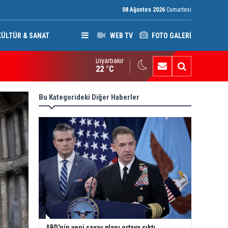
08 Ağustos 2026
Cumartesi
KÜLTÜR & SANAT
WEB TV
FOTO GALERİ
Diyarbakır
di Amiri'den silahlı gruplara çağrı: Suudi Arabistan ve ABD'nin sal
22 °C
Bu Kategorideki Diğer Haberler
ABD'nin yeni savaş planı ortaya çıktı