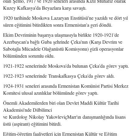
olan Şemo, 1917 ve 1920 seneleri arasında Kızıl Muhafız olarak
Kuzey Kafkasya’da Beyazlara karşı savaştı.
1920 tarihinde Moskova Lazaryan Enstitüsü'ne yazıldı ve dört yıl
süren eğitimini bitirdikten sonra Ermenistan'a geri döndü.
Ekim Devriminin başarıya ulaşmasıyla birlikte 1920-1921'de
Azerbaycan'a bağlı Guba şehrinde Çeka'nın (Karşı Devrim ve
Sabotajla Mücadele Olağanüstü Komisyonu) gizli operasyonlar
bölümünden sorumlu oldu.
1921-1922 senelerinde Moskova'da bulunan Çeka'da görev yaptı.
1922-1923 senelerinde Transkafkasya Çeka'da görev aldı.
1924-1931 seneleri arasında Ermenistan Komünist Partisi Merkez
Komitesi ulusal azınlıklar bölümünde görev yaptı.
Önemli Akademilerden biri olan Devlet Maddi Kültür Tarihi
Akademisi'nde Dilbilimci
ve Kurdolog Nikolay YakovleviçMarr'ın danışmanlığında lisans
üstü (aspirant) eğitimini bitirdi.
Eğitim-öğretim faaliyetleri için Ermenistan Kültür ve Eğitim