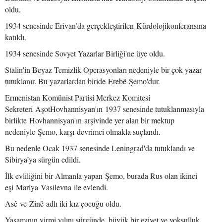
oldu.
1934 senesinde Erivan’da gerçekleştirilen Kürdolojikonferansına
katıldı.
1934 senesinde Sovyet Yazarlar Birliği'ne üye oldu.
Stalin'in Beyaz Temizlik Operasyonları nedeniyle bir çok yazar
tutuklanır. Bu yazarlardan biride Erebê Şemo'dur.
Ermenistan Komünist Partisi Merkez Komitesi
Sekreteri AşotHovhannisyan'ın 1937 senesinde tutuklanmasıyla
birlikte Hovhannisyan'ın arşivinde yer alan bir mektup
nedeniyle Şemo, karşı-devrimci olmakla suçlandı.
Bu nedenle Ocak 1937 senesinde Leningrad'da tutuklandı ve
Sibirya’ya sürgün edildi.
İlk evliliğini bir Almanla yapan Şemo, burada Rus olan ikinci
eşi Mariya Vasilevna ile evlendi.
Asê ve Zinê adlı iki kız çocuğu oldu.
Yaşamının yirmi yılını sürgünde, büyük bir eziyet ve yoksulluk