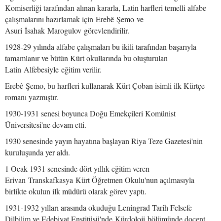
Komiserliği tarafından alınan kararla, Latin harfleri temelli alfabe
çalışmalarını hazırlamak için Erebê Şemo ve
Asuri İsahak Marogulov görevlendirilir.
1928-29 yılında alfabe çalışmaları bu ikili tarafından başarıyla
tamamlanır ve bütün Kürt okullarında bu oluşturulan
Latin Alfebesiyle eğitim verilir.
Erebê Şemo, bu harfleri kullanarak Kürt Çoban isimli ilk Kürtçe
romanı yazmıştır.
1930-1931 senesi boyunca Doğu Emekçileri Komünist
Üniversitesi'ne devam etti.
1930 senesinde yayın hayatına başlayan Riya Teze Gazetesi'nin
kuruluşunda yer aldı.
1 Ocak 1931 senesinde dört yıllık eğitim veren
Erivan Transkafkasya Kürt Öğretmen Okulu'nun açılmasıyla
birlikte okulun ilk müdürü olarak görev yaptı.
1931-1932 yılları arasında okuduğu Leningrad Tarih Felsefe
Dilbilim ve Edebiyat Enstitüsü'nde Kürdoloji bölümünde doçent