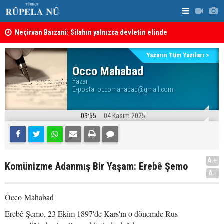
Neçirvan Barzani: Silahın yalnızca devletin elinde
toplanması kararı uygulanmalı
KDP’den Ke
Kürdistan Hükümeti'nden Kor Mor gazı tepkisi
Yazarın Tüm Yazıları >
Occo Mahabad
Yazar
E-posta:
occomahabad@gmail.com
09:55
04 Kasım 2025
A+
Komünizme Adanmış Bir Yaşam: Erebê Şemo
A-
Occo Mahabad
Erebê Şemo, 23 Ekim 1897'de Kars'ın o dönemde Rus