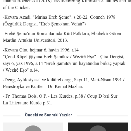
Joanna Bocheńska (2018). Rediscovering Kurdistan'sCultures and Ide
of the Cricket.
-Kovara Azadi, "Mırina Ereb Şemo", s.20-22, Cotmeh 1978
(Özgürlük Dergisi, "Ereb Şemo'nun Vefatı")
-Erebê Şemo'nun Romanlarında Kürt Folkloru, Ebubekir Gören -
Mardin Artuklu Üniversitesi, 2013.
-Kovara Çira, hejmar 6, havin 1996, r.14
"Çend Rûpel jijiyana Ereb Şamilov / Wezîrê Eşo" - Çira Dergisi,
sayı 6, yaz 1996, s.14 "Ereb Şamilov’un hayatından birkaç yaprak
/ Wezîrê Eşo" s.14.
-Deng, Aylık siyasal ve kültürel dergi, Sayı 11, Mart-Nisan 1991 /
Perestroyka ve Kürtler - Dr. Kemal Mazhar.
- Fr. Thomas Bois, O.P. - Les Kurdes, p.38 / Coup D´œıl Sur
La Liiterature Kurde p.31.
Önceki ve Sonraki Yazılar