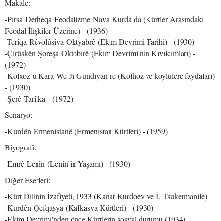
Makale:
-Pırsa Derheqa Feodalizme Nava Kurda da (Kürtler Arasındaki
Feodal İlişkiler Üzerine) - (1936)
-Terîqa Rêvolûsîya Oktyabrê (Ekim Devrimi Tarihi) - (1930)
-Çirûskên Şoreşa Oktobirê (Ekim Devrimi'nin Kıvılcımları) -
(1972)
-Kolxoz û Kara Wê Ji Gundîyan re (Kolhoz ve köylülere faydaları)
- (1930)
-Şerê Tarîlka - (1972)
Senaryo:
-Kurdên Ermenistanê (Ermenistan Kürtleri) - (1959)
Biyografi:
-Emrê Lenîn (Lenin’in Yaşamı) - (1930)
Diğer Eserleri:
-Kürt Dilinin İzafiyeti, 1933 (Kanat Кurdoev ve İ. Tsukermanile)
-Kurdên Qefqasya (Kafkasya Kürtleri) - (1930)
-Ekim Devrimi'nden önce Kürtlerin sosyal durumu (1934)