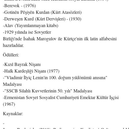
-Berevok - (1976)
-Gotinên Pêşiyên Kurdan (Kürt Atasözleri)
-Derweşen Kurd (Kürt Dervişleri) - (1930)
-Alav (Yayımlanmayan kitabı)
-1929 yılında ise Sovyetler
Birliği'nde İsahak Marogulov ile Kürtçe'nin ilk latin alfabesini
hazırladılar.
Ödülleri:
-Kızıl Bayrak Nişanı
-Halk Kardeşliği Nişanı (1977)
-"Vladimir İlyiç Lenin'in 100. doğum yıldönümü anısına"
Madalyası
-"SSCB Silahlı Kuvvetlerinin 50. yılı" Madalyası
-Ermenistan Sovyet Sosyalist Cumhuriyeti Emektar Kültür İşçisi
(1967)
Kaynaklar:
-