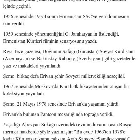
içinde geçirdi.
1956 senesinde 19 yıl sonra Ermenistan SSC'ye geri dönmesine
izin verildi.
1959 senesinde yönetmenliğini C. Jamharyan'ın üstlendiği,
Ermenistan Kürtleri filminin senaryosunu yazdı.
Riya Teze gazetesi, Doğunun Şafağı (Gürcistan) Sovyet Kürdistanı
(Azerbaycan) ve Bakinskiy Raboçiy (Azerbaycan) gibi gazetelerde
yazı ve makaleleri yayınlandı.
Şemo, birkaç defa Erivan şehir Sovyeti milletvekiliğineseçildi.
1967 senesinde Moskova'da Kürt halk hikâyelerinden oluşan bir
koleksiyon yayınladı.
Şemo, 21 Mayıs 1978 senesinde Erivan'da yaşamını yitirdi.
Erivan'da bulunan Panteon mezarlığında toprağa verildi.
Yaşadığı Abovyan Sokağı üzerindeki evinin duvarına asılı Rusça
mermer makberde şöyle yazılmıştır: "Bu evde 1963'ten 1978'e
kadar Kürt yazar, kamu çalışanı Arab ŞamoeviçŞamilov yaşadı".