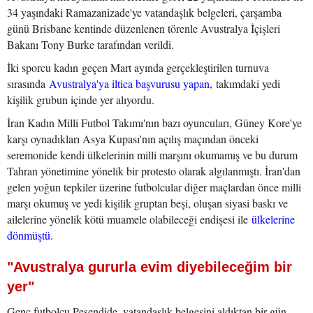
34 yaşındaki Ramazanizade'ye vatandaşlık belgeleri, çarşamba
günü Brisbane kentinde düzenlenen törenle Avustralya İçişleri
Bakanı Tony Burke tarafından verildi.
İki sporcu kadın geçen Mart ayında gerçekleştirilen turnuva
sırasında
Avustralya'ya iltica başvurusu yapan,
takımdaki yedi
kişilik grubun içinde yer alıyordu.
İran Kadın Milli Futbol Takımı'nın bazı oyuncuları, Güney Kore'ye
karşı oynadıkları Asya Kupası'nın açılış maçından önceki
seremonide kendi ülkelerinin milli marşını okumamış ve bu durum
Tahran yönetimine yönelik bir protesto olarak algılanmıştı. İran'dan
gelen yoğun tepkiler üzerine futbolcular diğer maçlardan önce milli
marşı okumuş ve yedi kişilik gruptan beşi, oluşan siyasi baskı ve
ailelerine yönelik kötü muamele olabileceği endişesi ile
ülkelerine
dönmüştü.
"Avustralya gururla evim diyebileceğim bir
yer"
Genç futbolcu Pesendide, vatandaşlık belgesini aldıktan bir gün