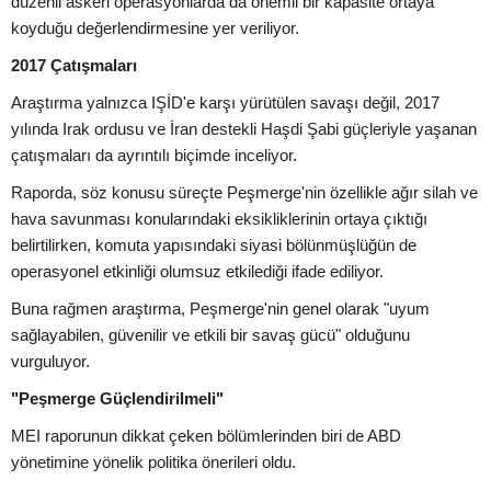
düzenli askeri operasyonlarda da önemli bir kapasite ortaya
koyduğu değerlendirmesine yer veriliyor.
2017 Çatışmaları
Araştırma yalnızca IŞİD'e karşı yürütülen savaşı değil, 2017
yılında Irak ordusu ve İran destekli Haşdi Şabi güçleriyle yaşanan
çatışmaları da ayrıntılı biçimde inceliyor.
Raporda, söz konusu süreçte Peşmerge'nin özellikle ağır silah ve
hava savunması konularındaki eksikliklerinin ortaya çıktığı
belirtilirken, komuta yapısındaki siyasi bölünmüşlüğün de
operasyonel etkinliği olumsuz etkilediği ifade ediliyor.
Buna rağmen araştırma, Peşmerge'nin genel olarak "uyum
sağlayabilen, güvenilir ve etkili bir savaş gücü" olduğunu
vurguluyor.
"Peşmerge Güçlendirilmeli"
MEI raporunun dikkat çeken bölümlerinden biri de ABD
yönetimine yönelik politika önerileri oldu.