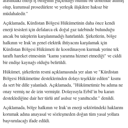
arasındaki enerji iş birliğinin güçlendiği olumlu bir dönemde atılmış
olup, kurumsal prosedürlere ve yerleşik ilişkilere haksız bir
müdahaledir."
Açıklamada, Kürdistan Bölgesi Hükümetinin daha önce kendi
enerji tesisleri için defalarca ek doğal gaz talebinde bulunduğu
ancak bu taleplerin karşılanmadığı hatırlatıldı. Şirketlerin, bölge
halkının ve Irak’ın genel elektrik ihtiyacını karşılamak için
Kürdistan Bölgesi Hükümeti ile koordinasyon kurmak yerine tek
taraflı hareket etmesinin "kamu yararına hizmet etmediği" ve ciddi
bir endişe kaynağı olduğu belirtildi.
Hükümet, şirketlerin resmi açıklamasında yer alan ve "Kürdistan
Bölgesi Hükümetine desteklerinden dolayı teşekkür edilen" kısmı
da sert bir dille yalanladı. Açıklamada, "Hükümetimiz bu adıma ne
onay vermiş ne de izin vermiştir. Dolayısıyla Erbil’in bu kararı
desteklediğine dair her türlü atıf asılsız ve yanıltıcıdır." denildi.
Açıklamada, bölge halkının ve Irak’ın enerji sektöründeki haklarını
korumak adına anayasal ve sözleşmeden doğan tüm yasal yollara
başvurulacağı ifade edildi.