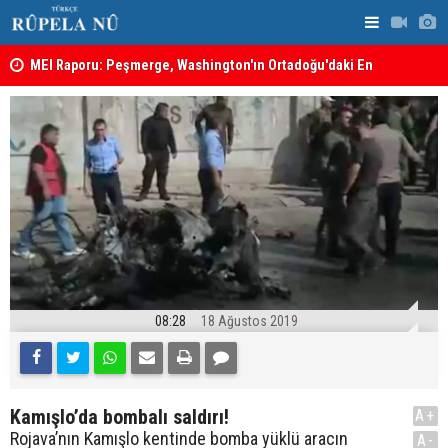
MEI Raporu: Peşmerge, Washington'ın Ortadoğu'daki En
Hadi Amiri'
Önemli Güvenlik Ortaklarından Biri
ABD'nin sal
08:28
18 Ağustos 2019
Kamışlo’da bombalı saldırı!
A+
Rojava’nın Kamışlo kentinde bomba yüklü aracın
A-