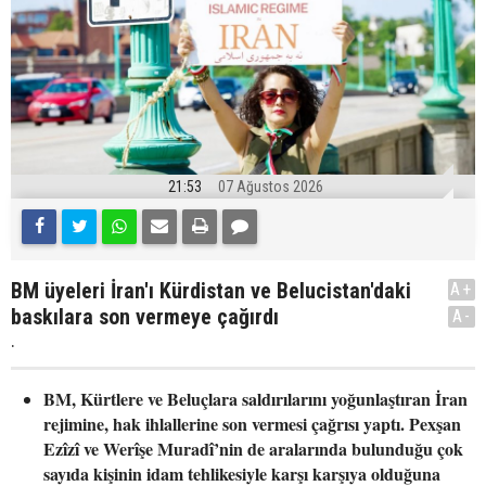
21:53
07 Ağustos 2026
BM üyeleri İran'ı Kürdistan ve Belucistan'daki
A+
baskılara son vermeye çağırdı
A-
.
BM, Kürtlere ve Beluçlara saldırılarını yoğunlaştıran İran
rejimine, hak ihlallerine son vermesi çağrısı yaptı. Pexşan
Ezîzî ve Werîşe Muradî’nin de aralarında bulunduğu çok
sayıda kişinin idam tehlikesiyle karşı karşıya olduğuna