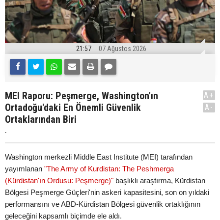
21:57
07 Ağustos 2026
MEI Raporu: Peşmerge, Washington'ın
A+
Ortadoğu'daki En Önemli Güvenlik
A-
Ortaklarından Biri
.
Washington merkezli Middle East Institute (MEI) tarafından
yayımlanan
"The Army of Kurdistan: The Peshmerga
(Kürdistan'ın Ordusu: Peşmerge)"
başlıklı araştırma, Kürdistan
Bölgesi Peşmerge Güçleri'nin askeri kapasitesini, son on yıldaki
performansını ve ABD-Kürdistan Bölgesi güvenlik ortaklığının
geleceğini kapsamlı biçimde ele aldı.