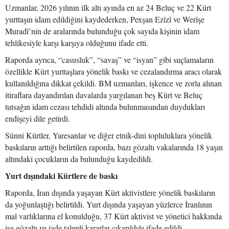
Uzmanlar, 2026 yılının ilk altı ayında en az 24 Beluç ve 22 Kürt
yurttaşın idam edildiğini kaydederken, Pexşan Ezîzî ve Werîşe
Muradî’nin de aralarında bulunduğu çok sayıda kişinin idam
tehlikesiyle karşı karşıya olduğunu ifade etti.
Raporda ayrıca, “casusluk”, “savaş” ve “isyan” gibi suçlamaların
özellikle Kürt yurttaşlara yönelik baskı ve cezalandırma aracı olarak
kullanıldığına dikkat çekildi. BM uzmanları, işkence ve zorla alınan
itiraflara dayandırılan davalarda yargılanan beş Kürt ve Beluç
tutsağın idam cezası tehdidi altında bulunmasından duydukları
endişeyi dile getirdi.
Sünni Kürtler, Yaresanlar ve diğer etnik-dini topluluklara yönelik
baskıların arttığı belirtilen raporda, bazı gözaltı vakalarında 18 yaşın
altındaki çocukların da bulunduğu kaydedildi.
Yurt dışındaki Kürtlere de baskı
Raporda, İran dışında yaşayan Kürt aktivistlere yönelik baskıların
da yoğunlaştığı belirtildi. Yurt dışında yaşayan yüzlerce İranlının
mal varlıklarına el konulduğu, 37 Kürt aktivist ve yönetici hakkında
ise gözaltı ve iade talepli kararlar çıkarıldığı ifade edildi.