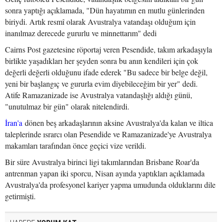
sonra yaptığı açıklamada, "Dün hayatımın en mutlu günlerinden
biriydi. Artık resmî olarak Avustralya vatandaşı olduğum için
inanılmaz derecede gururlu ve minnettarım" dedi
Cairns Post gazetesine röportaj veren Pesendide, takım arkadaşıyla
birlikte yaşadıkları her şeyden sonra bu anın kendileri için çok
değerli değerli olduğunu ifade ederek "Bu sadece bir belge değil,
yeni bir başlangıç ve gururla evim diyebileceğim bir yer" dedi.
Atife Ramazanizade ise Avustralya vatandaşlığı aldığı günü,
"unutulmaz bir gün" olarak nitelendirdi.
İran'a
dönen beş arkadaşlarının aksine Avustralya'da kalan ve iltica
taleplerinde ısrarcı olan Pesendide ve Ramazanizade'ye Avustralya
makamları tarafından önce geçici vize verildi.
Bir süre Avustralya birinci ligi takımlarından Brisbane Roar'da
antrenman yapan iki sporcu, Nisan ayında yaptıkları açıklamada
Avustralya'da profesyonel kariyer yapma umudunda olduklarını dile
getirmişti.