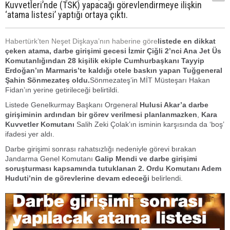
Kuvvetleri’nde (TSK) yapacağı görevlendirmeye ilişkin
‘atama listesi’ yaptığı ortaya çıktı.
Habertürk’ten Neşet Dişkaya’nın haberine göre
listede en dikkat
çeken atama, darbe girişimi gecesi İzmir Çiğli 2’nci Ana Jet Üs
Komutanlığından 28 kişilik ekiple Cumhurbaşkanı Tayyip
Erdoğan’ın Marmaris’te kaldığı otele baskın yapan Tuğgeneral
Şahin Sönmezateş oldu.
Sönmezateş’in MİT Müsteşarı Hakan
Fidan’ın yerine getirileceği belirtildi.
Listede Genelkurmay Başkanı Orgeneral
Hulusi Akar’a darbe
girişiminin ardından bir görev verilmesi planlanmazken
,
Kara
Kuvvetler Komutanı
Salih Zeki Çolak’ın isminin karşısında da ‘boş’
ifadesi yer aldı.
Darbe girişimi sonrası rahatsızlığı nedeniyle görevi bırakan
Jandarma Genel Komutanı
Galip Mendi ve darbe girişimi
soruşturması kapsamında tutuklanan 2. Ordu Komutanı Adem
Huduti’nin de görevlerine devam edeceği
belirlendi.