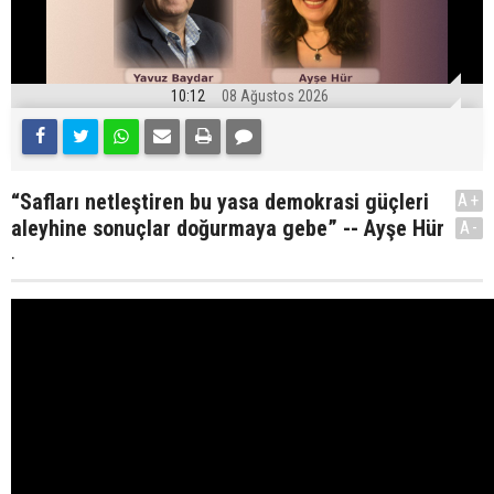
10:12
08 Ağustos 2026
“Safları netleştiren bu yasa demokrasi güçleri
A+
aleyhine sonuçlar doğurmaya gebe” -- Ayşe Hür
A-
.