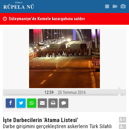
nın
Süleymaniye’de Komele karargahına saldırı
“Safları ne
sonuçlar d
12:59
25 Temmuz 2016
İşte Darbecilerin 'Atama Listesi'
A+
Darbe girişimini gerçekleştiren askerlerin Türk Silahlı
A-