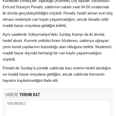
Kürdistan Emekçiler Topluluğu (Komele) Dış İlişkiler Sorumlusu
Emced Hüseyin Penahi, saldırının sabah saat 04.00 sıralarında
iki dronla gerçekleştirildiğini söyledi. Penahi, hedef alınan evin boş
olması nedeniyle can kaybı yaşanmadığını, ancak binada ciddi
maddi hasar meydana geldiğini belirtti.
Aynı saatlerde Süleymaniye’deki Surdaş Kampı da iki dronla
hedef alındı. Komele yetkilisi Aram Muderesi, saldırıya uğrayan
yerin kendi yapılarının bulunduğu alan olduğunu belirtti. Muderesî,
maddi hasar dışında herhangi bir can kaybı yaşanmadığını
söyledi.
Penahi de Surdaş’a yönelik saldırıda bazı evlerin hedef alındığını
ve maddi hasar meydana geldiğini, ancak saldırıda kimsenin
hayatını kaybetmediğini ifade etti.
HABERE
YORUM KAT