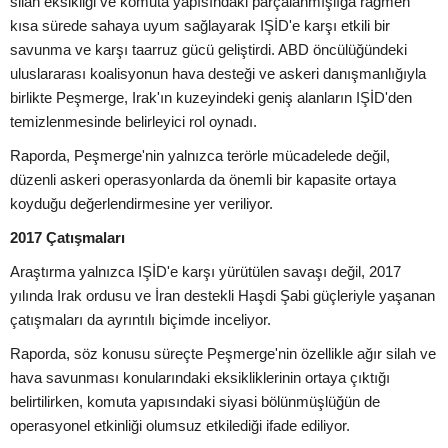
silah eksikliği ve komuta yapısındaki parçalanmışlığa rağmen
kısa sürede sahaya uyum sağlayarak IŞİD'e karşı etkili bir
savunma ve karşı taarruz gücü geliştirdi. ABD öncülüğündeki
uluslararası koalisyonun hava desteği ve askeri danışmanlığıyla
birlikte Peşmerge, Irak'ın kuzeyindeki geniş alanların IŞİD'den
temizlenmesinde belirleyici rol oynadı.
Raporda, Peşmerge'nin yalnızca terörle mücadelede değil,
düzenli askeri operasyonlarda da önemli bir kapasite ortaya
koyduğu değerlendirmesine yer veriliyor.
2017 Çatışmaları
Araştırma yalnızca IŞİD'e karşı yürütülen savaşı değil, 2017
yılında Irak ordusu ve İran destekli Haşdi Şabi güçleriyle yaşanan
çatışmaları da ayrıntılı biçimde inceliyor.
Raporda, söz konusu süreçte Peşmerge'nin özellikle ağır silah ve
hava savunması konularındaki eksikliklerinin ortaya çıktığı
belirtilirken, komuta yapısındaki siyasi bölünmüşlüğün de
operasyonel etkinliği olumsuz etkilediği ifade ediliyor.