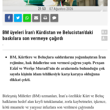
21:53
07 Ağustos 2026
BM üyeleri İran'ı Kürdistan ve Belucistan'daki
A+
baskılara son vermeye çağırdı
A-
.
BM, Kürtlere ve Beluçlara saldırılarını yoğunlaştıran İran
rejimine, hak ihlallerine son vermesi çağrısı yaptı. Pexşan
Ezîzî ve Werîşe Muradî’nin de aralarında bulunduğu çok
sayıda kişinin idam tehlikesiyle karşı karşıya olduğuna
dikkat çekti.
Birleşmiş Milletler (BM) uzmanları, İran’a özellikle Kürt ve Beluç
halklarını hedef alan keyfi tutuklamalar, zorla kaybetmeler, işkence,
kötü muamele ve yargısız infazlara son verilmesi çağrısında