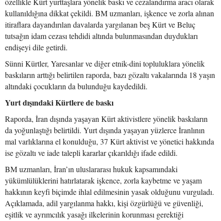
özellikle Kürt yurttaşlara yönelik baskı ve cezalandırma aracı olarak
kullanıldığına dikkat çekildi. BM uzmanları, işkence ve zorla alınan
itiraflara dayandırılan davalarda yargılanan beş Kürt ve Beluç
tutsağın idam cezası tehdidi altında bulunmasından duydukları
endişeyi dile getirdi.
Sünni Kürtler, Yaresanlar ve diğer etnik-dini topluluklara yönelik
baskıların arttığı belirtilen raporda, bazı gözaltı vakalarında 18 yaşın
altındaki çocukların da bulunduğu kaydedildi.
Yurt dışındaki Kürtlere de baskı
Raporda, İran dışında yaşayan Kürt aktivistlere yönelik baskıların
da yoğunlaştığı belirtildi. Yurt dışında yaşayan yüzlerce İranlının
mal varlıklarına el konulduğu, 37 Kürt aktivist ve yönetici hakkında
ise gözaltı ve iade talepli kararlar çıkarıldığı ifade edildi.
BM uzmanları, İran’ın uluslararası hukuk kapsamındaki
yükümlülüklerini hatırlatarak işkence, zorla kaybetme ve yaşam
hakkının keyfi biçimde ihlal edilmesinin yasak olduğunu vurguladı.
Açıklamada, adil yargılanma hakkı, kişi özgürlüğü ve güvenliği,
eşitlik ve ayrımcılık yasağı ilkelerinin korunması gerektiği