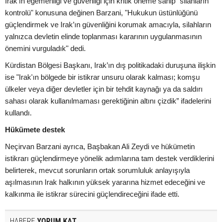
Irak’ın egemenliği ve güvenliği için kritik öneme sahip "silahların
kontrolü" konusuna değinen Barzani, "Hukukun üstünlüğünü
güçlendirmek ve Irak’ın güvenliğini korumak amacıyla, silahların
yalnızca devletin elinde toplanması kararının uygulanmasının
önemini vurguladık" dedi.
Kürdistan Bölgesi Başkanı, Irak’ın dış politikadaki duruşuna ilişkin
ise "Irak'ın bölgede bir istikrar unsuru olarak kalması; komşu
ülkeler veya diğer devletler için bir tehdit kaynağı ya da saldırı
sahası olarak kullanılmaması gerektiğinin altını çizdik” ifadelerini
kullandı.
Hükümete destek
Neçirvan Barzani ayrıca, Başbakan Ali Zeydi ve hükümetin
istikrarı güçlendirmeye yönelik adımlarına tam destek verdiklerini
belirterek, mevcut sorunların ortak sorumluluk anlayışıyla
aşılmasının Irak halkının yüksek yararına hizmet edeceğini ve
kalkınma ile istikrar sürecini güçlendireceğini ifade etti.
HABERE
YORUM KAT