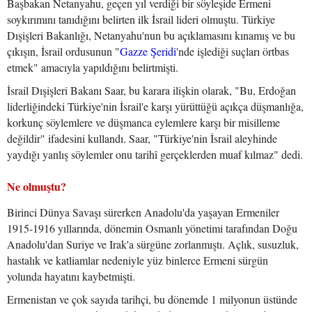
Başbakan Netanyahu, geçen yıl verdiği bir söyleşide Ermeni
soykırımını tanıdığını belirten ilk İsrail lideri olmuştu. Türkiye
Dışişleri Bakanlığı, Netanyahu'nun bu açıklamasını kınamış ve bu
çıkışın, İsrail ordusunun "
Gazze Şeridi
'nde işlediği suçları örtbas
etmek" amacıyla yapıldığını belirtmişti.
İsrail Dışişleri Bakanı Saar, bu karara ilişkin olarak, "Bu, Erdoğan
liderliğindeki Türkiye'nin İsrail'e karşı yürüttüğü açıkça düşmanlığa,
korkunç söylemlere ve düşmanca eylemlere karşı bir misilleme
değildir" ifadesini kullandı. Saar, "Türkiye'nin İsrail aleyhinde
yaydığı yanlış söylemler onu tarihî gerçeklerden muaf kılmaz" dedi.
Ne olmuştu?
Birinci Dünya Savaşı sürerken Anadolu'da yaşayan Ermeniler
1915-1916 yıllarında, dönemin Osmanlı yönetimi tarafından Doğu
Anadolu'dan Suriye ve Irak'a sürgüne zorlanmıştı. Açlık, susuzluk,
hastalık ve katliamlar nedeniyle yüz binlerce Ermeni sürgün
yolunda hayatını kaybetmişti.
Ermenistan ve çok sayıda tarihçi, bu dönemde 1 milyonun üstünde