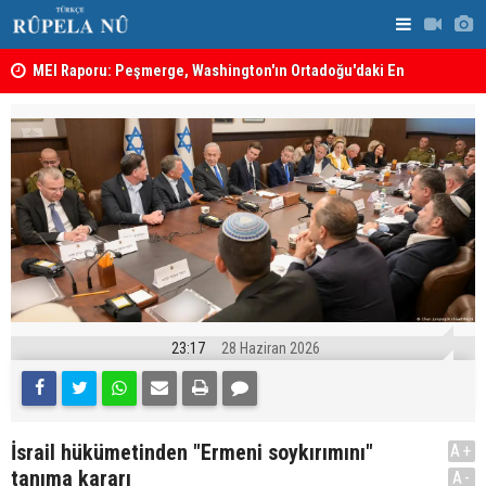
MEI Raporu: Peşmerge, Washington'ın Ortadoğu'daki En
Hadi Amiri'
Önemli Güvenlik Ortaklarından Biri
ABD'nin sal
23:17
28 Haziran 2026
İsrail hükümetinden "Ermeni soykırımını"
A+
tanıma kararı
A-