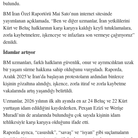
bulundu.
BM İran Özel Raportörü Mai Sato’nun internet sitesinde
yayımlanan açıklamada, “Ben ve diğer uzmanlar, İran yetkililerini
Kürt ve Beluç halklarının karşı karşıya kaldığı keyfi tutuklamalara,
zorla kaybetmelere, işkenceye ve infazlara son vermeye çağırıyoruz”
denildi.
İdamlar artıyor
BM uzmanları, farklı halkların güvenlik, onur ve ayrımcılıktan uzak
bir yaşam sürme hakkına sahip olduğunu vurguladı. Raporda,
Aralık 2025’te İran’da başlayan protestoların ardından binlerce
kişinin gözaltına alındığı, işkence, zorla itiraf ve zorla kaybetme
vakalarında artış yaşandığı belirtildi.
Uzmanlar, 2026 yılının ilk altı ayında en az 24 Beluç ve 22 Kürt
yurttaşın idam edildiğini kaydederken, Pexşan Ezîzî ve Werîşe
Muradî’nin de aralarında bulunduğu çok sayıda kişinin idam
tehlikesiyle karşı karşıya olduğunu ifade etti.
Raporda ayrıca, “casusluk”, “savaş” ve “isyan” gibi suçlamaların