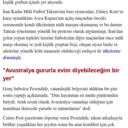
kişilik grubun içinde yer alıyordu.
İran Kadın Milli Futbol Takımı'nın bazı oyuncuları, Güney Kore'ye
karşı oynadıkları Asya Kupası'nın açılış maçından önceki
seremonide kendi ülkelerinin milli marşını okumamış ve bu durum
Tahran yönetimine yönelik bir protesto olarak algılanmıştı. İran'dan
gelen yoğun tepkiler üzerine futbolcular diğer maçlardan önce milli
marşı okumuş ve yedi kişilik gruptan beşi, oluşan siyasi baskı ve
ailelerine yönelik kötü muamele olabileceği endişesi ile
ülkelerine
dönmüştü.
"Avustralya gururla evim diyebileceğim bir
yer"
Genç futbolcu Pesendide, vatandaşlık belgesini aldıktan bir gün
sonra yaptığı açıklamada, "Dün hayatımın en mutlu günlerinden
biriydi. Artık resmî olarak Avustralya vatandaşı olduğum için
inanılmaz derecede gururlu ve minnettarım" dedi
Cairns Post gazetesine röportaj veren Pesendide, takım arkadaşıyla
birlikte yaşadıkları her şeyden sonra bu anın kendileri için çok