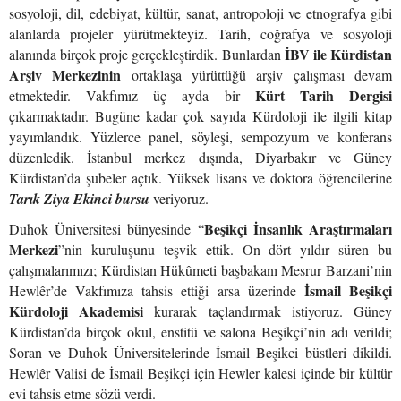
sosyoloji, dil, edebiyat, kültür, sanat, antropoloji ve etnografya gibi
alanlarda projeler yürütmekteyiz. Tarih, coğrafya ve sosyoloji
İBV ile Kürdistan
alanında birçok proje gerçekleştirdik. Bunlardan
Arşiv Merkezinin
ortaklaşa yürüttüğü arşiv çalışması devam
Kürt Tarih Dergisi
etmektedir. Vakfımız üç ayda bir
çıkarmaktadır. Bugüne kadar çok sayıda Kürdoloji ile ilgili kitap
yayımlandık. Yüzlerce panel, söyleşi, sempozyum ve konferans
düzenledik. İstanbul merkez dışında, Diyarbakır ve Güney
Kürdistan’da şubeler açtık. Yüksek lisans ve doktora öğrencilerine
Tarık Ziya Ekinci bursu
veriyoruz.
Beşikçi İnsanlık Araştırmaları
Duhok Üniversitesi bünyesinde “
Merkezi
”nin kuruluşunu teşvik ettik. On dört yıldır süren bu
çalışmalarımızı; Kürdistan Hükûmeti başbakanı Mesrur Barzani’nin
İsmail Beşikçi
Hewlêr’de Vakfımıza tahsis ettiği arsa üzerinde
Kürdoloji Akademisi
kurarak taçlandırmak istiyoruz. Güney
Kürdistan’da birçok okul, enstitü ve salona Beşikçi’nin adı verildi;
Soran ve Duhok Üniversitelerinde İsmail Beşikci büstleri dikildi.
Hewlêr Valisi de İsmail Beşikçi için Hewler kalesi içinde bir kültür
evi tahsis etme sözü verdi.