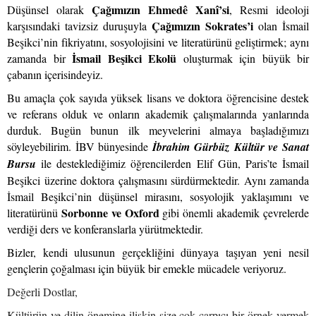
Çağımızın Ehmedê Xanî’si
Düşünsel olarak
, Resmi ideoloji
Çağımızın Sokrates’i
karşısındaki tavizsiz duruşuyla
olan İsmail
Beşikci’nin fikriyatını, sosyolojisini ve literatürünü geliştirmek; aynı
İsmail Beşikci Ekolü
zamanda bir
oluşturmak için büyük bir
çabanın içerisindeyiz.
Bu amaçla çok sayıda yüksek lisans ve doktora öğrencisine destek
ve referans olduk ve onların akademik çalışmalarında yanlarında
durduk. Bugün bunun ilk meyvelerini almaya başladığımızı
söyleyebilirim. İBV bünyesinde
İbrahim Gürbüz
Kültür ve Sanat
Bursu
ile desteklediğimiz öğrencilerden Elif Gün, Paris’te İsmail
Beşikci üzerine doktora çalışmasını sürdürmektedir. Aynı zamanda
İsmail Beşikci’nin düşünsel mirasını, sosyolojik yaklaşımını ve
Sorbonne ve Oxford
literatürünü
gibi önemli akademik çevrelerde
verdiği ders ve konferanslarla yürütmektedir.
Bizler, kendi ulusunun gerçekliğini dünyaya taşıyan yeni nesil
gençlerin çoğalması için büyük bir emekle mücadele veriyoruz.
Değerli Dostlar,
Kültürün ve dilin önemine ilişkin size çok çarpıcı bir örnek vermek