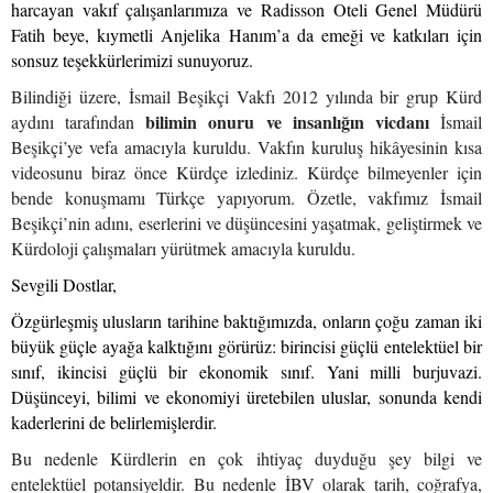
harcayan vakıf çalışanlarımıza ve Radisson Oteli Genel Müdürü
Fatih beye, kıymetli Anjelika Hanım’a da emeği ve katkıları için
sonsuz teşekkürlerimizi sunuyoruz.
Bilindiği üzere, İsmail Beşikçi Vakfı 2012 yılında bir grup Kürd
bilimin onuru ve insanlığın vicdanı
aydını tarafından
İsmail
Beşikçi’ye vefa amacıyla kuruldu. Vakfın kuruluş hikâyesinin kısa
videosunu biraz önce Kürdçe izlediniz. Kürdçe bilmeyenler için
bende konuşmamı Türkçe yapıyorum. Özetle, vakfımız İsmail
Beşikçi’nin adını, eserlerini ve düşüncesini yaşatmak, geliştirmek ve
Kürdoloji çalışmaları yürütmek amacıyla kuruldu.
Sevgili Dostlar,
Özgürleşmiş ulusların tarihine baktığımızda, onların çoğu zaman iki
büyük güçle ayağa kalktığını görürüz: birincisi güçlü entelektüel bir
sınıf, ikincisi güçlü bir ekonomik sınıf. Yani milli burjuvazi.
Düşünceyi, bilimi ve ekonomiyi üretebilen uluslar, sonunda kendi
kaderlerini de belirlemişlerdir.
Bu nedenle Kürdlerin en çok ihtiyaç duyduğu şey bilgi ve
entelektüel potansiyeldir. Bu nedenle İBV olarak tarih, coğrafya,