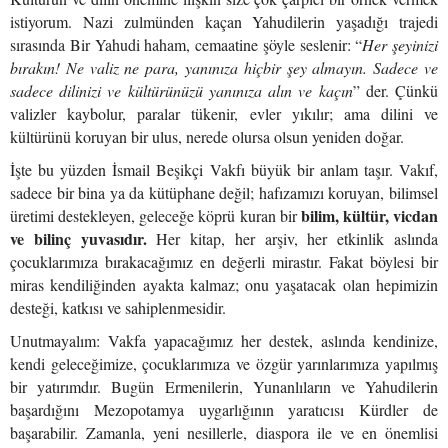
istiyorum. Nazi zulmünden kaçan Yahudilerin yaşadığı trajedi
sırasında Bir Yahudi haham, cemaatine şöyle seslenir: “
Her şeyinizi
bırakın! Ne valiz ne para, yanınıza hiçbir şey almayın. Sadece ve
sadece dilinizi ve kültürünüzü yanınıza alın ve kaçın
” der. Çünkü
valizler kaybolur, paralar tükenir, evler yıkılır; ama dilini ve
kültürünü koruyan bir ulus, nerede olursa olsun yeniden doğar.
İşte bu yüzden İsmail Beşikçi Vakfı büyük bir anlam taşır. Vakıf,
sadece bir bina ya da kütüphane değil; hafızamızı koruyan, bilimsel
bilim, kültür, vicdan
üretimi destekleyen, geleceğe köprü kuran bir
ve bilinç yuvasıdır.
Her kitap, her arşiv, her etkinlik aslında
çocuklarımıza bırakacağımız en değerli mirastır. Fakat böylesi bir
miras kendiliğinden ayakta kalmaz; onu yaşatacak olan hepimizin
desteği, katkısı ve sahiplenmesidir.
Unutmayalım: Vakfa yapacağımız her destek, aslında kendinize,
kendi geleceğimize, çocuklarımıza ve özgür yarınlarımıza yapılmış
bir yatırımdır. Bugün Ermenilerin, Yunanlıların ve Yahudilerin
başardığını Mezopotamya uygarlığının yaratıcısı Kürdler de
başarabilir. Zamanla, yeni nesillerle, diaspora ile ve en önemlisi