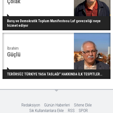
Çolak
Barış ve Demokratik Toplum Manifestosu Laf gevezeliği neye
hizmet ediyor
İbrahim
Güçlü
TERÖRSÜZ TÜRKİYE YASA TASLAĞI” HAKKINDA İLK TESPİTLER…
Redaksiyon
Günün Haberleri
Sitene Ekle
Sık Kullanılanlara Ekle
RSS
SPOR