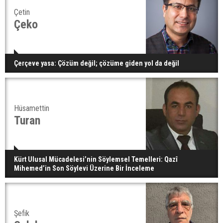
Çetin
Çeko
Çerçeve yasa: Çözüm değil; çözüme giden yol da değil
Hüsamettin
Turan
Kürt Ulusal Mücadelesi’nin Söylemsel Temelleri: Qazî
Mihemed’in Son Söylevi Üzerine Bir İnceleme
Şefik