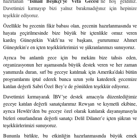
İsmail Beşikçi’ye Vefa Gecesi
hazırlanan “
”ne hoş geldiniz.
Davetimizi kırmayıp bizi yalnız bırakmadığınız için hepinize
teşekkür ediyoruz.
Özellikle bu gecenin fikir babası olan, gecenin hazırlanmasında ve
hayata geçirilmesinde bize büyük bir içtenlikle omuz veren
kardeş Güneştekin Vakfı’na ve başkanı, gururumuz Ahmet
Güneştekin’e en içten teşekkürlerimizi ve şükranlarımızı sunuyoruz.
Ayrıca bu anlamlı gece için bu mekânı bize tahsis eden,
organizasyonun her aşamasında büyük destek veren ve her zaman
yanımızda duran, sırf bu geceye katılmak için Amerika’daki bütün
programlarını iptal ederek bunca uzun yolu katederek gecemize
katılan değerli Sabri Özel Bey’e de gönülden teşekkür ediyoruz.
Davetimizi kırmayarak İBV’ye destek amacıyla düzenlediğimiz
geceye katılan değerli sanatçılarımız Rewşan ve kıymetli ekibine,
ayrıca Hewlêr’den bu geceye özel olarak katılarak dayanışmasıyla
bizleri onurlandıran değerli sanatçı Delil Dilaner’e içten şükran ve
teşekkürlerimizi sunuyoruz.
Bununla birlikte, bu etkinliğin hazırlanmasında büyük emek