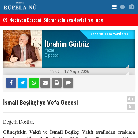
Neçirvan Barzani: Silahın yalnızca devletin elinde
toplanması kararı uygulanmalı
KDP’den Ke
Kürdistan Hükümeti'nden Kor Mor gazı tepkisi
Yazarın Tüm Yazıları >
İbrahim Gürbüz
Yazar
E-posta:
13:03
17 Mayıs 2026
A+
İsmail Beşikçi’ye Vefa Gecesi
A-
Değerli Dostlar,
Güneştekin Vakfı
İsmail Beşikçi Vakfı
ve
tarafından ortaklaşa