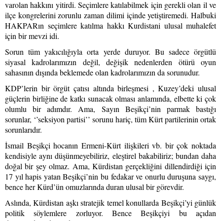
varolan hakkını yitirdi. Seçimlere katılabilmek için gerekli olan il ve
ilçe kongrelerini zorunlu zaman dilimi içinde yetiştiremedi. Halbuki
HAKPARın seçimlere katılma hakkı Kurdistani ulusal muhalefet
için bir mevzi idi.
Sorun tüm yakıcılığıyla orta yerde duruyor. Bu sadece örgütlü
siyasal kadrolarımızın değil, değişik nedenlerden ötürü oyun
sahasının dışında beklemede olan kadrolarımızın da sorunudur.
KDP’lerin bir örgüt çatısı altında birleşmesi , Kuzey’deki ulusal
güçlerin birliğine de katkı sunacak olması anlamında, elbette ki çok
olumlu bir adımdır. Ama, Sayın Beşikçi’nin parmak bastığı
sorunlar, ‘’seksiyon partisi’’ sorunu hariç, tüm Kürt partilerinin ortak
sorunlarıdır.
İsmail Beşikçi hocanın Ermeni-Kürt ilişkileri vb. bir çok noktada
kendisiyle aynı düşünmeyebiliriz, eleştirel bakabiliriz; bundan daha
doğal bir şey olmaz. Ama, Kürdistan gerçekliğini dillendirdiği için
17 yıl hapis yatan Beşikçi’nin bu fedakar ve onurlu duruşuna saygı,
bence her Kürd’ün omuzlarında duran ulusal bir görevdir.
Aslında, Kürdistan aşkı stratejik temel konullarda Beşikçi’yi günlük
politik söylemlere zorluyor. Bence Beşikçiyi bu açıdan