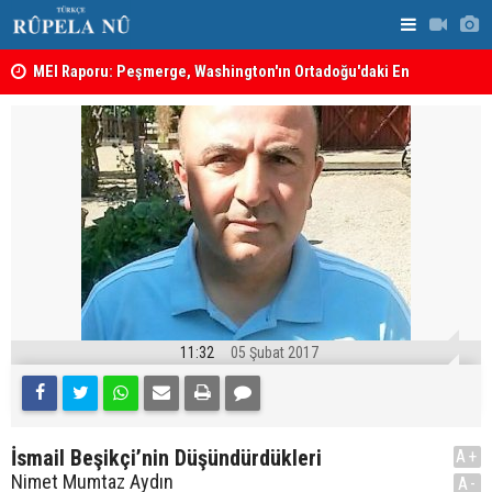
MEI Raporu: Peşmerge, Washington'ın Ortadoğu'daki En
Hadi Amiri'
Önemli Güvenlik Ortaklarından Biri
ABD'nin sal
11:32
05 Şubat 2017
İsmail Beşikçi’nin Düşündürdükleri
A+
Nimet Mumtaz Aydın
A-