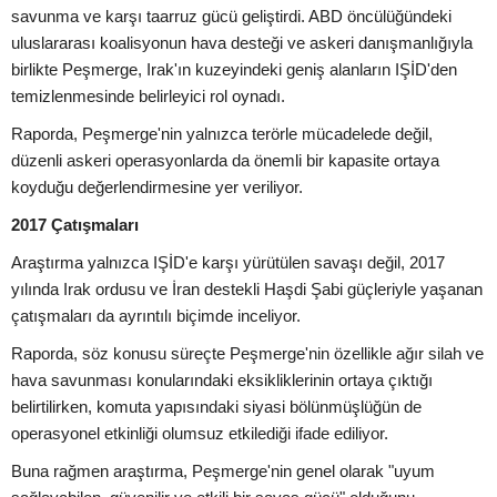
savunma ve karşı taarruz gücü geliştirdi. ABD öncülüğündeki
uluslararası koalisyonun hava desteği ve askeri danışmanlığıyla
birlikte Peşmerge, Irak'ın kuzeyindeki geniş alanların IŞİD'den
temizlenmesinde belirleyici rol oynadı.
Raporda, Peşmerge'nin yalnızca terörle mücadelede değil,
düzenli askeri operasyonlarda da önemli bir kapasite ortaya
koyduğu değerlendirmesine yer veriliyor.
2017 Çatışmaları
Araştırma yalnızca IŞİD'e karşı yürütülen savaşı değil, 2017
yılında Irak ordusu ve İran destekli Haşdi Şabi güçleriyle yaşanan
çatışmaları da ayrıntılı biçimde inceliyor.
Raporda, söz konusu süreçte Peşmerge'nin özellikle ağır silah ve
hava savunması konularındaki eksikliklerinin ortaya çıktığı
belirtilirken, komuta yapısındaki siyasi bölünmüşlüğün de
operasyonel etkinliği olumsuz etkilediği ifade ediliyor.
Buna rağmen araştırma, Peşmerge'nin genel olarak "uyum