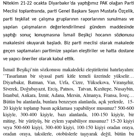
Nitekim 21-22 ocakta Diyarbakır’da yaptığımız PAK olağan Parti
Meclisi toplantısında, parti Genel Başkanı Sayın Mustafa Özçelik,
parti teşkilat ve çalışma gruplarının raporlarının sunulması ve
yapılan çalışmaların değerlendirilmesi gündem maddesinde
yaptığı sonuç konuşmasına İsmail Beşikçi hocanın sözkonusu
makalesini okuyarak başladı. Biz parti meclisi olarak makalede
geçen saptamaları partimize yapılan eleştiriler ve hatta dostane
ve yapıcı öneriler olarak kabul ettik.
İsmail Beşikçi’nin sözkonusu makaledek
i eleştirilerini hatırlayalım
:
’’Tasarlanan bir siyasal parti kitle temeli üzerinde yükselir…
Diyarbakır, Batman, Van, Urfa, Cizre, Yüksekova, Viranşehir,
Siverek, Doğubayazıt, Erciş, Patnos, Tatvan, Kızıltepe, Nusaybin,
İstanbul, Ankara, İzmir, Adana, Mersin, Almanya, Fransa, İsveç…
Bütün bu alanlarda, bunlara benzeyen alanlarda, açık yerlerde, 15-
20 kişiyle toplanıp basın açıklaması yapabiliyor musunuz? 500-600
kişiyle, 300-400 kişiyle, bazı alanlarda, 100-150 kişiyle, bir
miting, bir yürüyüş, bir eylem yapabiliyor musunuz? 15-20 kişiyi
veya 500-600 kişiyi, 300-400 kişiyi, 100-150 kişiyi oradan oraya,
oradan oraya, taksilerle, otobüslerle taşıyarak değil, bütün bu