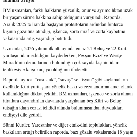
BM uzmanları, farklı halkların güvenlik, onur ve ayrımcılıktan uzak
bir yaşam sürme hakkına sahip olduğunu vurguladı. Raporda,
Aralık 2025’te İran’da başlayan protestoların ardından binlerce
kişinin gözaltına alındığı, işkence, zorla itiraf ve zorla kaybetme
vakalarında artış yaşandığı belirtildi.
Uzmanlar, 2026 yılının ilk altı ayında en az 24 Beluç ve 22 Kürt
yurttaşın idam edildiğini kaydederken, Pexşan Ezîzî ve Werîşe
Muradî’nin de aralarında bulunduğu çok sayıda kişinin idam
tehlikesiyle karşı karşıya olduğunu ifade etti.
Raporda ayrıca, “casusluk”, “savaş” ve “isyan” gibi suçlamaların
özellikle Kürt yurttaşlara yönelik baskı ve cezalandırma aracı olarak
kullanıldığına dikkat çekildi. BM uzmanları, işkence ve zorla alınan
itiraflara dayandırılan davalarda yargılanan beş Kürt ve Beluç
tutsağın idam cezası tehdidi altında bulunmasından duydukları
endişeyi dile getirdi.
Sünni Kürtler, Yaresanlar ve diğer etnik-dini topluluklara yönelik
baskıların arttığı belirtilen raporda, bazı gözaltı vakalarında 18 yaşın