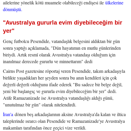
ailelerine yönelik kötü muamele olabileceği endişesi ile
ülkelerine
dönmüştü.
"Avustralya gururla evim diyebileceğim bir
yer"
Genç futbolcu Pesendide, vatandaşlık belgesini aldıktan bir gün
sonra yaptığı açıklamada, "Dün hayatımın en mutlu günlerinden
biriydi. Artık resmî olarak Avustralya vatandaşı olduğum için
inanılmaz derecede gururlu ve minnettarım" dedi
Cairns Post gazetesine röportaj veren Pesendide, takım arkadaşıyla
birlikte yaşadıkları her şeyden sonra bu anın kendileri için çok
değerli değerli olduğunu ifade ederek "Bu sadece bir belge değil,
yeni bir başlangıç ve gururla evim diyebileceğim bir yer" dedi.
Atife Ramazanizade ise Avustralya vatandaşlığı aldığı günü,
"unutulmaz bir gün" olarak nitelendirdi.
İran'a
dönen beş arkadaşlarının aksine Avustralya'da kalan ve iltica
taleplerinde ısrarcı olan Pesendide ve Ramazanizade'ye Avustralya
makamları tarafından önce geçici vize verildi.