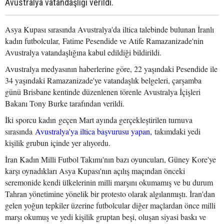
Avustralya vatandaşlığı verildi.
Asya Kupası sırasında Avustralya'da iltica talebinde bulunan İranlı
kadın futbolcular, Fatime Pesendide ve Atife Ramazanizade'nin
Avustralya vatandaşlığına kabul edildiği bildirildi.
Avustralya medyasının haberlerine göre, 22 yaşındaki Pesendide ile
34 yaşındaki Ramazanizade'ye vatandaşlık belgeleri, çarşamba
günü Brisbane kentinde düzenlenen törenle Avustralya İçişleri
Bakanı Tony Burke tarafından verildi.
İki sporcu kadın geçen Mart ayında gerçekleştirilen turnuva
sırasında
Avustralya'ya iltica başvurusu yapan,
takımdaki yedi
kişilik grubun içinde yer alıyordu.
İran Kadın Milli Futbol Takımı'nın bazı oyuncuları, Güney Kore'ye
karşı oynadıkları Asya Kupası'nın açılış maçından önceki
seremonide kendi ülkelerinin milli marşını okumamış ve bu durum
Tahran yönetimine yönelik bir protesto olarak algılanmıştı. İran'dan
gelen yoğun tepkiler üzerine futbolcular diğer maçlardan önce milli
marşı okumuş ve yedi kişilik gruptan beşi, oluşan siyasi baskı ve