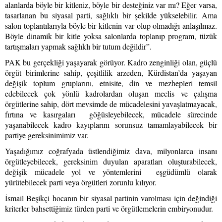
alanlarda böyle bir kitleniz, böyle bir desteğiniz var mı? Eğer varsa,
tasarlanan bu siyasal parti, sağlıklı bir şekilde yükselebilir. Ama
salon toplantılarıyla böyle bir kitlenin var olup olmadığı anlaşılmaz.
Böyle dinamik bir kitle yoksa salonlarda toplanıp program, tüzük
tartışmaları yapmak sağlıklı bir tutum değildir”.
PAK bu ger
çekliği yaşayarak görüyor. Kadro zenginliği olan, güçlü
örgüt birimlerine sahip, çeşitlilik arzeden, Kürdistan’da yaşayan
değişik toplum gruplarını, etnisite, din ve mezhepleri temsil
edebilecek çok yönlü kadrolardan oluşan meclis ve çalışma
örgütlerine sahip, dört mevsimde de mücadelesini yavaşlatmayacak,
fırtına ve kasırgaları
göğüsleyebilecek, mücadele sürecinde
yaşanabilecek kadro kayıplarını sorunsuz tamamlayabilecek bir
partiye gereksinimimiz var.
Yaşadığımız coğrafyada üstlendiğimiz dava, milyonlarca insanı
örgütleyebilecek, gereksinim duyulan aparatları oluşturabilecek,
değişik mücadele yol ve yöntemlerini
eşgüdümlü olarak
yürütebilecek parti veya örgütleri zorunlu kılıyor.
İsmail Beşikçi hocanın bir siyasal partinin varolması için değindiği
kriterler bahsettiğimiz türden parti ve örgütlemelerin embiryonudur.