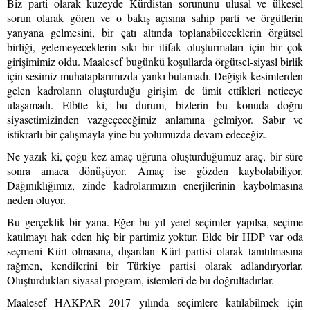
Biz parti olarak kuzeyde Kürdistan sorununu ulusal ve ülkesel
sorun olarak gören ve o bakış açısına sahip parti ve örgütlerin
yanyana gelmesini, bir çatı altında toplanabileceklerin örgütsel
birliği, gelemeyeceklerin sıkı bir itifak oluşturmaları için bir çok
girişimimiz oldu. Maalesef bugünkü koşullarda örgütsel-siyasl birlik
için sesimiz muhataplarımızda yankı bulamadı. Değişik kesimlerden
gelen kadroların oluşturduğu girişim de ümit ettikleri neticeye
ulaşamadı. Elbtte ki, bu durum, bizlerin bu konuda doğru
siyasetimizinden vazgeçeceğimiz anlamına gelmiyor. Sabır ve
istikrarlı bir çalışmayla yine bu yolumuzda devam edeceğiz.
Ne yazık ki, çoğu kez amaç uğruna oluşturduğumuz araç, bir süre
sonra amaca dönüşüyor. Amaç ise gözden kaybolabiliyor.
Dağınıklığımız, zinde kadrolarımızın enerjilerinin kaybolmasına
neden oluyor.
Bu gerçeklik bir yana. Eğer bu yıl yerel seçimler yapılsa, seçime
katılmayı hak eden hiç bir partimiz yoktur. Elde bir HDP var oda
seçmeni Kürt olmasına, dışardan Kürt partisi olarak tanıtılmasına
rağmen, kendilerini bir Türkiye partisi olarak adlandıryorlar.
Oluşturdukları siyasal program, istemleri de bu doğrultadırlar.
Maalesef HAKPAR 2017 yılında seçimlere katılabilmek için