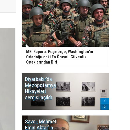
MEI Raporu: Peşmerge, Washington'ın
Ortadoğu'daki En Önemli Güvenlik
Ortaklarından Biri
Diyarbakır’da
WDR, Kü
Mezopotamya
yayın y
Hikayeleri
Cosmo K
sergisi açıldı
program
sonlandı
Savcı, Mehmet
Kürdist
Emin Aktar'ın
Bölgesi 