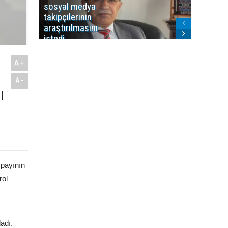
sosyal medya
Washing
takipçilerinin
Gündem
araştırılmasını
ile ilişkil
istedi
A+
A-
l
 payının
rol
adı.