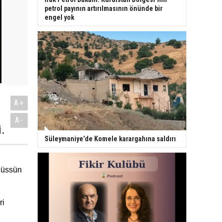
petrol payının artırılmasının önünde bir
engel yok
A+
A-
i.
Süleymaniye’de Komele karargahına saldırı
t üssün
ri