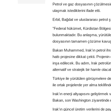
Petrol ve gaz dosyasının çözülmesin
ulaşmak istediklerini ifade etti.
Erbil, Bağdat ve uluslararası petrol 
"Federal hükümet, Kürdistan Bölgesi 
bulunmaktadır. Bu anlaşma, yürütülen
dosyasının tamamen çözüme kavuştur
Bakan Muhammed, Irak’ın petrol ihra
hattı projesine dikkat çekti. Projeni
inşa edilecek. Bu adım, Irak petrolü
alternatif ve stratejik bir hamle olacak
Türkiye ile yürütülen görüşmelere d
ile ortak projelerde yer alma teklifind
Irak’ın enerji altyapısını geliştirme
Bakan, son Washington ziyaretinde Am
Irak’ın güncel üretim verilerini de p