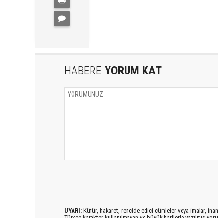
HABERE
YORUM KAT
UYARI:
Küfür, hakaret, rencide edici cümleler veya imalar, inanç
Türkçe karakter kullanılmayan ve büyük harflerle yazılmış yo