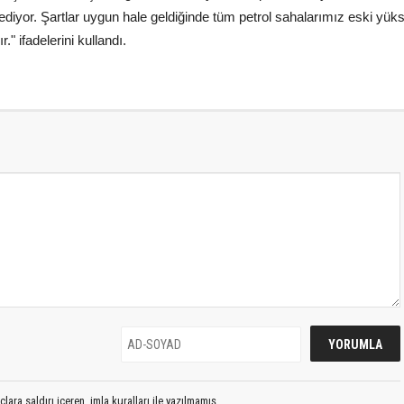
rediyor. Şartlar uygun hale geldiğinde tüm petrol sahalarımız eski yük
" ifadelerini kullandı.
lara saldırı içeren, imla kuralları ile yazılmamış,