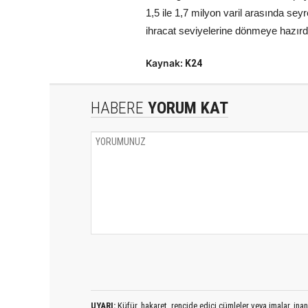
1,5 ile 1,7 milyon varil arasında sey
ihracat seviyelerine dönmeye hazırdır.
Kaynak:
K24
HABERE
YORUM KAT
UYARI:
Küfür, hakaret, rencide edici cümleler veya imalar, inanç