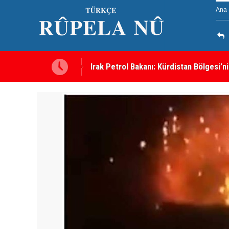
Ana 
e bir engel yok
Süleymaniye’de Komele karargahına sal