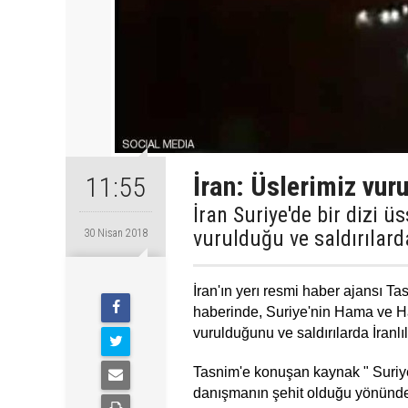
İran: Üslerimiz vur
11:55
İran Suriye'de bir dizi ü
vurulduğu ve saldırılarda
30 Nisan 2018
İran'ın yerı resmi haber ajansı T
haberinde, Suriye'nin Hama ve Hale
vurulduğunu ve saldırılarda İranlıl
Tasnim'e konuşan kaynak " Suriye'd
danışmanın şehit olduğu yönündek