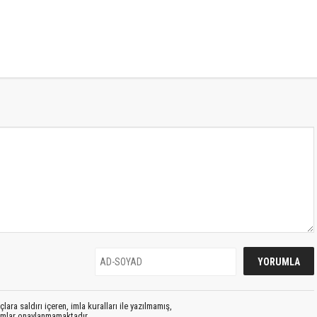
lara saldırı içeren, imla kuralları ile yazılmamış,
rumlar onaylanmamaktadır.