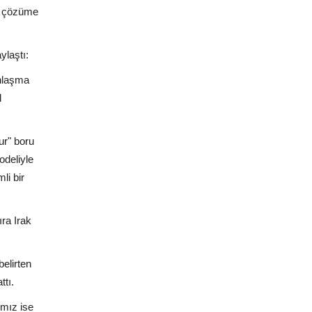
ir çözüme
ylaştı:
anlaşma
l
ur" boru
odeliyle
li bir
ra Irak
belirten
ttı.
ımız ise