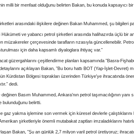
in milli bir menfaat olduğunu belirten Bakan, bu konuda kapsayıcı b
şirketleri arasındaki ilişkilere değinen Bakan Muhammed, şu bilgileri pa
Hükümeti ve yabancı petrol şirketleri arasında halihazırda üçlü bir 
 müzakereler çerçevesinde tarafların rızasıyla güncellenebilir. Petro
ulması için daha kapsamlı diyaloglara ihtiyaç var."
cat güzergahlarını çeşitlendirme planları kapsamında "Basra-Fişhab
n detaylarını açıklayan Bakan, "Bu boru hattı BOT (Yap-İşlet-Devret) m
nün Kürdistan Bölgesi toprakları üzerinden Türkiye’ye ihracatında önem
tır." dedi.
e değinen Basım Muhammed, Ankara’nın petrol taşımacılığının yanı sı
e bulunduğunu belirtti.
k ve gaz yakma işlemine son vermek için küresel devlerle çalıştıklarını 
erikan şirketleriyle önemli mutabakat zaptları imzaladıklarını hatırla
aylaşan Bakan, "Şu an günlük 2,7 milyon varil petrol üretiyoruz; ihracat