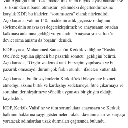
Vali Agaoğlu’nun “140. madde Irak’ın en büyük siyasi hatasıdır ve
16 Ekim’den itibaren ölmüştür” şeklindeki değerlendirmesine
karşılık KDP, bu ifadeleri “sorumsuzca” olarak nitelendirdi.
Açıklamada, valinin 140. maddenin artık geçersiz olduğunu
söylemesinin anayasayı değersizleştirmek ve anayasanın ortadan
kalkması anlamına geldiği vurgulandı. “Anayasa yoksa Irak’ın
devlet olma anlamı da boşalır” denildi.
KDP ayrıca, Muhammed Samaan’ın Kerkük valiliğine “Rashid
Oteli’nde yapılan şüpheli bir pazarlık sonucu” geldiğini belirtti.
Açıklamada, “Özgür ve demokratik bir seçim yapılsaydı ve bu
pazarlık olmasaydı durum çok farklı olurdu” ifadeleri kullanıldı.
Açıklamada, bu tür söylemlerin Kerkük’teki bileşenlere hizmet
etmediği, aksine birlik ve kardeşliği zedelemeye, fitne çıkarmaya ve
sorunları derinleştirmeye yönelik uygunsuz bir girişim olduğu
kaydedildi.
KDP, Kerkük Valisi’ne ve tüm sorumlulara anayasaya ve Kerkük
halkının haklarına saygı göstermeleri, akılcı davranmaları ve kargaşa
yaratacak adımlardan uzak durmaları çağrısında bulundu.