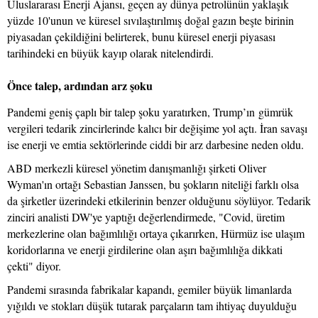
Uluslararası Enerji Ajansı, geçen ay dünya petrolünün yaklaşık
yüzde 10'unun ve küresel sıvılaştırılmış doğal gazın beşte birinin
piyasadan çekildiğini belirterek, bunu küresel enerji piyasası
tarihindeki en büyük kayıp olarak nitelendirdi.
Önce talep, ardından arz şoku
Pandemi geniş çaplı bir talep şoku yaratırken, Trump’ın gümrük
vergileri tedarik zincirlerinde kalıcı bir değişime yol açtı. İran savaşı
ise enerji ve emtia sektörlerinde ciddi bir arz darbesine neden oldu.
ABD merkezli küresel yönetim danışmanlığı şirketi Oliver
Wyman'ın ortağı Sebastian Janssen, bu şokların niteliği farklı olsa
da şirketler üzerindeki etkilerinin benzer olduğunu söylüyor. Tedarik
zinciri analisti DW'ye yaptığı değerlendirmede, "Covid, üretim
merkezlerine olan bağımlılığı ortaya çıkarırken, Hürmüz ise ulaşım
koridorlarına ve enerji girdilerine olan aşırı bağımlılığa dikkati
çekti" diyor.
Pandemi sırasında fabrikalar kapandı, gemiler büyük limanlarda
yığıldı ve stokları düşük tutarak parçaların tam ihtiyaç duyulduğu