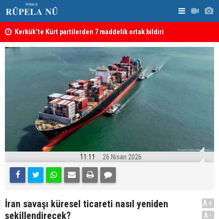
Kerkük’te Kürt partilerden 7 maddelik ortak bildiri
Irak: Silah
11:11
26 Nisan 2026
İran savaşı küresel ticareti nasıl yeniden
A+
şekillendirecek?
A-