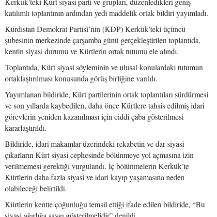
Kerkük’teki Kürt siyasi parti ve grupları, düzenledikleri geniş
katılımlı toplantının ardından yedi maddelik ortak bildiri yayımladı.
Kürdistan Demokrat Partisi’nin (KDP) Kerkük’teki üçüncü
şubesinin merkezinde çarşamba günü gerçekleştirilen toplantıda,
kentin siyasi durumu ve Kürtlerin ortak tutumu ele alındı.
Toplantıda, Kürt siyasi söyleminin ve ulusal konulardaki tutumun
ortaklaştırılması konusunda görüş birliğine varıldı.
Yayımlanan bildiride, Kürt partilerinin ortak toplantıları sürdürmesi
ve son yıllarda kaybedilen, daha önce Kürtlere tahsis edilmiş idari
görevlerin yeniden kazanılması için ciddi çaba gösterilmesi
kararlaştırıldı.
Bildiride, idari makamlar üzerindeki rekabetin ve dar siyasi
çıkarların Kürt siyasi cephesinde bölünmeye yol açmasına izin
verilmemesi gerektiği vurgulandı. İç bölünmelerin Kerkük’te
Kürtlerin daha fazla siyasi ve idari kayıp yaşamasına neden
olabileceği belirtildi.
Kürtlerin kentte çoğunluğu temsil ettiği ifade edilen bildiride, “Bu
siyasi ağırlığa saygı gösterilmelidir” denildi.