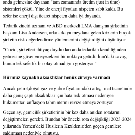
anda gelmesine dayanan "tam zamanında üretim (just in time)
sistemleri çöktü. Yine de enerji fiyatları nispeten sabit kaldı. Bu
sefer ise enerji dışı ticaret nispeten daha iyi dayandı.
Tedarik zinciri uzmanı ve ABD merkezli LMA danışma şirketinin
başkanı Lisa Anderson, arka arkaya meydana gelen krizlerin birçok
şirketin risk değerlendirme yöntemlerini değiştirdiğini düşünüyor:
"Covid, şirketleri ihtiyaç duydukları anda tedarikin kendiliğinden
gelmesine güvenemeyecekleri bir noktaya getirdi. İran'daki savaş,
bunun tek seferlik bir olay olmadığını gösteriyor."
Hürmüz kaynaklı aksaklıklar henüz zirveye varmadı
Ancak petrol
,
doğal gaz ve gübre fiyatlarındaki artış, -mal ticaretinde
daha geniş çaplı aksaklıklar için hâlâ risk olması nedeniyle-
hükümetleri enflasyon tahminlerini revize etmeye zorluyor.
Geçen ay, gemicilik şirketlerinin bir kez daha aniden rotalarını
değiştirmeleri gerekti. Bundan bir önceki rota değişikliği 2023-2024
yıllarında Yemen'deki Husilerin Kızıldeniz'den geçen gemilere
saldırması nedeniyle olmuştu.