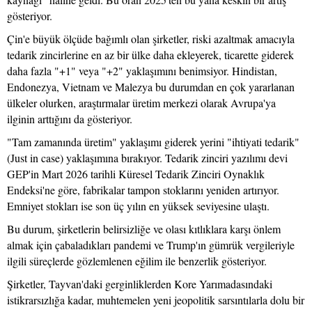
gösteriyor.
Çin'e büyük ölçüde bağımlı olan şirketler, riski azaltmak amacıyla
tedarik zincirlerine en az bir ülke daha ekleyerek, ticarette giderek
daha fazla "+1" veya "+2" yaklaşımını benimsiyor. Hindistan,
Endonezya, Vietnam ve Malezya bu durumdan en çok yararlanan
ülkeler olurken, araştırmalar üretim merkezi olarak Avrupa'ya
ilginin arttığını da gösteriyor.
"Tam zamanında üretim" yaklaşımı giderek yerini "ihtiyati tedarik"
(Just in case) yaklaşımına bırakıyor. Tedarik zinciri yazılımı devi
GEP'in Mart 2026 tarihli Küresel Tedarik Zinciri Oynaklık
Endeksi'ne göre, fabrikalar tampon stoklarını yeniden artırıyor.
Emniyet stokları ise son üç yılın en yüksek seviyesine ulaştı.
Bu durum, şirketlerin belirsizliğe ve olası kıtlıklara karşı önlem
almak için çabaladıkları pandemi ve Trump'ın gümrük vergileriyle
ilgili süreçlerde gözlemlenen eğilim ile benzerlik gösteriyor.
Şirketler, Tayvan'daki gerginliklerden Kore Yarımadasındaki
istikrarsızlığa kadar, muhtemelen yeni jeopolitik sarsıntılarla dolu bir