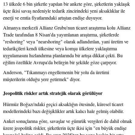
13 ülkede 6 bin şirketle yapılan bir ankete göre, şirketlerin yaklaşık
üçte ikisi savaş nedeniyle tedarik zincirindeki yeni aksaklıklar ile
enerji ve emtia fiyatlarındaki artıştan endişe duyuyor.
Almanya merkezli Allianz Grubu'nun ticaret araştırma kolu Allianz
Trade tarafından 8 Nisan'da yayımlanan araştırma, şirketlerde
"reshoring" veya "nearshoring" olarak adlandırılan, yani üretim ve
tedarikçileri kendi ülkesine veya komşu ülkelere yaklaştırma
uygulamasını hızlandırma planlarında bir artışa dikkat çekti. Bu
eğilim özellikle Avrupa'da belirgin bir şekilde göze çarpıyor.
Anderson, "Tıkanmayı engellemenin bir yolu da üretimi
müşterilerin olduğu yere getirmek" diyor.
Jeopolitik riskler artık stratejik olarak görülüyor
Hürmüz Boğazı'ndaki geçici aksaklığın ötesinde, küresel ticaret
modellerindeki bazı değişiklikler artık kalıcı hale gelmiş olabilir.
Anket sonuçlarına göre, savaşlar ve gümrük vergileri de dahil olmak
üzere jeopolitik riskler, şirketlerin üçte ikisi için "en büyük endişe
kaynağı" haline geldi. Bu oran 2025'ten bu yana keskin bir artış