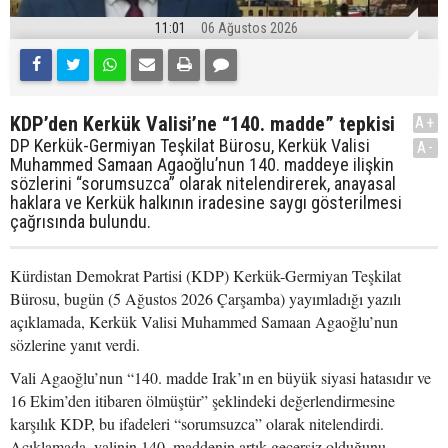
11:01
06 Ağustos 2026
KDP’den Kerkük Valisi’ne “140. madde” tepkisi
A+
DP Kerkük-Germiyan Teşkilat Bürosu, Kerkük Valisi
A-
Muhammed Samaan Agaoğlu’nun 140. maddeye ilişkin
sözlerini “sorumsuzca” olarak nitelendirerek, anayasal
haklara ve Kerkük halkının iradesine saygı gösterilmesi
çağrısında bulundu.
Kürdistan Demokrat Partisi (KDP) Kerkük-Germiyan Teşkilat
Bürosu, bugün (5 Ağustos 2026 Çarşamba) yayımladığı yazılı
açıklamada, Kerkük Valisi Muhammed Samaan Agaoğlu’nun
sözlerine yanıt verdi.
Vali Agaoğlu’nun “140. madde Irak’ın en büyük siyasi hatasıdır ve
16 Ekim’den itibaren ölmüştür” şeklindeki değerlendirmesine
karşılık KDP, bu ifadeleri “sorumsuzca” olarak nitelendirdi.
Açıklamada, valinin 140. maddenin artık geçersiz olduğunu