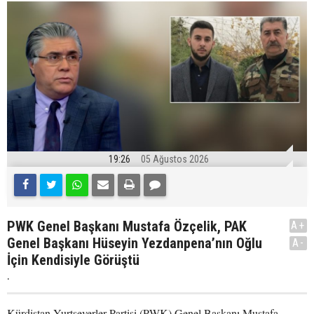
19:26
05 Ağustos 2026
PWK Genel Başkanı Mustafa Özçelik, PAK
A+
Genel Başkanı Hüseyin Yezdanpena’nın Oğlu
A-
İçin Kendisiyle Görüştü
.
Kürdistan Yurtseverler Partisi (PWK) Genel Başkanı Mustafa