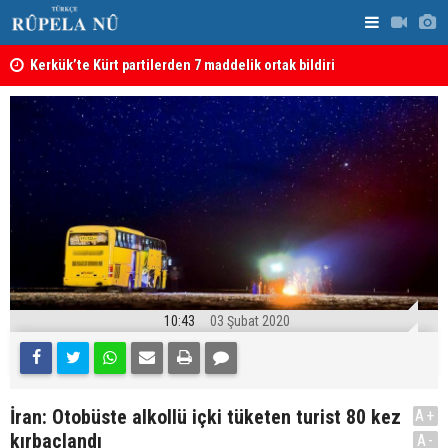
Kerkük’te Kürt partilerden 7 maddelik ortak bildiri
Irak: Silah
10:43
03 Şubat 2020
İran: Otobüste alkollü içki tüketen turist 80 kez
A+
kırbaçlandı
A-