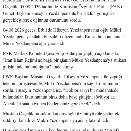
Özçelik, 05.08.2026 tarihinde Kürdistan Özgürlük Partisi (PAK)
Genel Başkanı Hüseyin Yezdanpena ile bir telefon görüşmesi
gerçekleştirerek oğlunun durumunu sordu.
04.08.2026 gecesi Erbil'de Hüseyin Yezdanpena'nın oğlu Mükri
Yezdanpena'ya silahlı bir saldırı düzenlendi. Bu saldırı sonucunda
Mükri Yezdanpena ağır yaralandı.
PAK Merkez Komite Üyesi Edip Halidyan yaptığı açıklamada,
"İran İslam Rejimi'ne bağlı bir ajanın Mükri Yezdanpena'ya suikast
girişiminde bulunduğunu" ifade etmişti.
PWK Başkanı Mustafa Özçelik, Hüseyin Yezdanpena ile yaptığı
telefon görüşmesinde, Mükri Yezdanpena'nın sağlık durumunu
sordu. Hüseyin Yezdanpena ise, "Doktorlar iyi bir müdahalede
bulundular. Durumunun biraz daha iyiye gittiğini söylüyorlar.
Ancak 24 saat boyunca beklememiz gerekecek" dedi.
Mustafa Özçelik bu saldırıdan duyduğu üzüntüyü dile getirerek
saldırıyı kınadı ve Mükri Yezdanpena'ya acil şifalar diledi.
Hüseyin Yezdanpena da kendilerini armasından dolayı Mustafa