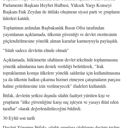
Parlamento Başkanı Heybet Halbusi, Yüksek Yargı Konseyi
Başkanı Faik Zeydan ile ittifakı oluşturan siyasi parti ve grupların
liderleri katıldı.
Toplantının ardından Başbakanlık Basın Ofisi tarafından
yayımlanan açıklamada, ülkenin güvenliği ve devlet otoritesinin
güçlendirilmesine yönelik alınan kararlar kamuoyuyla paylaşıldı.
"Silah sadece devletin elinde olmalı"
Açıklamada, hükümetin silahların devlet tekelinde toplanmasına
yönelik adımlarına tam destek verildiği belirtilerek, "Irak
topraklarının komşu ülkelere yönelik saldırılar için kullanılmasına
ya da ülkenin halkın çıkarına hizmet etmeyen çatışmaların parçası
haline getirilmesine izin verilmeyecek" ifadeleri kullanıldı.
İttifak, devletin yetkisi dışında silahlı faaliyet yürüten kişi ve
grupların "ülke güvenliğine karşı suç işleyen ve yasayı ihlal eden
taraflar" olarak değerlendirileceğini bildirdi.
30 Eylül son tarih
Devleti Yönetme İttifakı, silahlı gruplara silahlarını devlete teslim