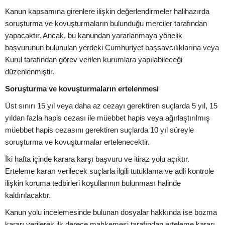
Kanun kapsamına girenlere ilişkin değerlendirmeler halihazırda
soruşturma ve kovuşturmaların bulunduğu merciler tarafından
yapacaktır. Ancak, bu kanundan yararlanmaya yönelik
başvurunun bulunulan yerdeki Cumhuriyet başsavcılıklarına veya
Kurul tarafından görev verilen kurumlara yapılabileceği
düzenlenmiştir.
Soruşturma ve kovuşturmaların ertelenmesi
Üst sınırı 15 yıl veya daha az cezayı gerektiren suçlarda 5 yıl, 15
yıldan fazla hapis cezası ile müebbet hapis veya ağırlaştırılmış
müebbet hapis cezasını gerektiren suçlarda 10 yıl süreyle
soruşturma ve kovuşturmalar ertelenecektir.
İki hafta içinde karara karşı başvuru ve itiraz yolu açıktır.
Erteleme kararı verilecek suçlarla ilgili tutuklama ve adli kontrole
ilişkin koruma tedbirleri koşullarının bulunması halinde
kaldırılacaktır.
Kanun yolu incelemesinde bulunan dosyalar hakkında ise bozma
kararı verilerek ilk derece mahkemesi tarafından erteleme kararı