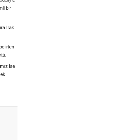
li bir
ra Irak
belirten
ttı.
ımız ise
sek