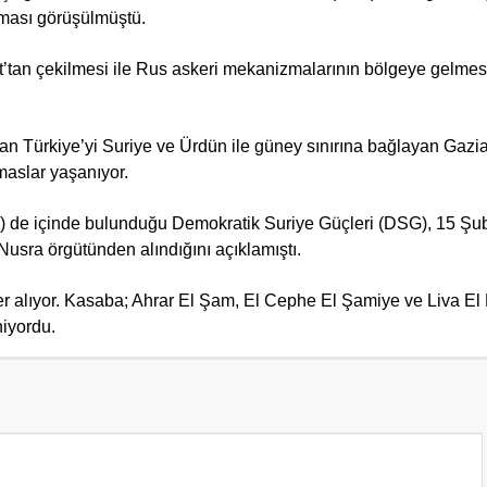
lması görüşülmüştü.
fat’tan çekilmesi ile Rus askeri mekanizmalarının bölgeye gelmes
dan Türkiye’yi Suriye ve Ürdün ile güney sınırına bağlayan Gazi
maslar yaşanıyor.
G) de içinde bulunduğu Demokratik Suriye Güçleri (DSG), 15 Şu
Nusra örgütünden alındığını açıklamıştı.
er alıyor. Kasaba; Ahrar El Şam, El Cephe El Şamiye ve Liva El 
niyordu.