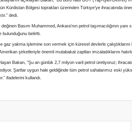
nün Kürdistan Bölgesi toprakları üzerinden Türkiye’ye ihracatında önem
tır." dedi.
e değinen Basım Muhammed, Ankara’nın petrol taşımacılığının yanı sı
e bulunduğunu belirtti.
k ve gaz yakma işlemine son vermek için küresel devlerle çalıştıklarını 
erikan şirketleriyle önemli mutabakat zaptları imzaladıklarını hatırla
aylaşan Bakan, "Şu an günlük 2,7 milyon varil petrol üretiyoruz; ihracat
rediyor. Şartlar uygun hale geldiğinde tüm petrol sahalarımız eski yük
" ifadelerini kullandı.