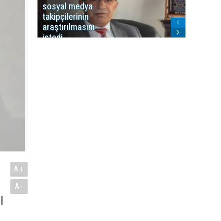
sosyal medya
Washing
takipçilerinin
Gündem
araştırılmasını
ile ilişkil
istedi
A+
A-
l