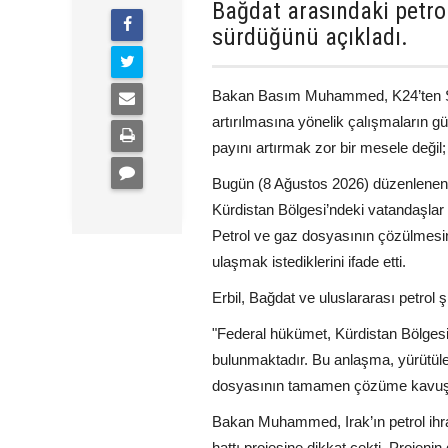
Bağdat arasındaki petr
sürdüğünü açıkladı.
Bakan Basım Muhammed, K24’ten Şiva
artırılmasına yönelik çalışmaların gü
payını artırmak zor bir mesele deği
Bugün (8 Ağustos 2026) düzenlenen
Kürdistan Bölgesi’ndeki vatandaşlar 
Petrol ve gaz dosyasının çözülmesin
ulaşmak istediklerini ifade etti.
Erbil, Bağdat ve uluslararası petrol 
"Federal hükümet, Kürdistan Bölgesi 
bulunmaktadır. Bu anlaşma, yürütülen
dosyasının tamamen çözüme kavuştur
Bakan Muhammed, Irak’ın petrol ihra
hattı projesine dikkat çekti. Projeni