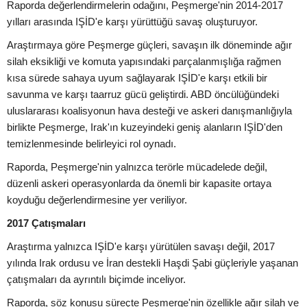
Raporda değerlendirmelerin odağını, Peşmerge'nin 2014-2017
yılları arasında IŞİD'e karşı yürüttüğü savaş oluşturuyor.
Araştırmaya göre Peşmerge güçleri, savaşın ilk döneminde ağır
silah eksikliği ve komuta yapısındaki parçalanmışlığa rağmen
kısa sürede sahaya uyum sağlayarak IŞİD'e karşı etkili bir
savunma ve karşı taarruz gücü geliştirdi. ABD öncülüğündeki
uluslararası koalisyonun hava desteği ve askeri danışmanlığıyla
birlikte Peşmerge, Irak'ın kuzeyindeki geniş alanların IŞİD'den
temizlenmesinde belirleyici rol oynadı.
Raporda, Peşmerge'nin yalnızca terörle mücadelede değil,
düzenli askeri operasyonlarda da önemli bir kapasite ortaya
koyduğu değerlendirmesine yer veriliyor.
2017 Çatışmaları
Araştırma yalnızca IŞİD'e karşı yürütülen savaşı değil, 2017
yılında Irak ordusu ve İran destekli Haşdi Şabi güçleriyle yaşanan
çatışmaları da ayrıntılı biçimde inceliyor.
Raporda, söz konusu süreçte Peşmerge'nin özellikle ağır silah ve