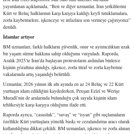
yayımlanan açıklamada, “Ben ve diğer uzmanlar, İran yetkililerini
Kürt ve Beluç halklarının karşı karşıya kaldığı keyfi tutuklamalara,
zorla kaybetmelere, işkenceye ve infazlara son vermeye çağırıyoruz”
denildi.
İdamlar artıyor
BM uzmanları, farklı halkların güvenlik, onur ve ayrımcılıktan uzak
bir yaşam sürme hakkına sahip olduğunu vurguladı. Raporda,
Aralık 2025’te İran’da başlayan protestoların ardından binlerce
kişinin gözaltına alındığı, işkence, zorla itiraf ve zorla kaybetme
vakalarında artış yaşandığı belirtildi.
Uzmanlar, 2026 yılının ilk altı ayında en az 24 Beluç ve 22 Kürt
yurttaşın idam edildiğini kaydederken, Pexşan Ezîzî ve Werîşe
Muradî’nin de aralarında bulunduğu çok sayıda kişinin idam
tehlikesiyle karşı karşıya olduğunu ifade etti.
Raporda ayrıca, “casusluk”, “savaş” ve “isyan” gibi suçlamaların
özellikle Kürt yurttaşlara yönelik baskı ve cezalandırma aracı olarak
kullanıldığına dikkat çekildi. BM uzmanları, işkence ve zorla alınan