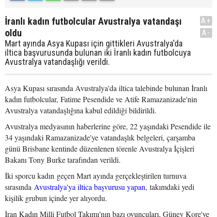
İranlı kadın futbolcular Avustralya vatandaşı
A+
oldu
A-
Mart ayında Asya Kupası için gittikleri Avustralya'da
iltica başvurusunda bulunan iki İranlı kadın futbolcuya
Avustralya vatandaşlığı verildi.
Asya Kupası sırasında Avustralya'da iltica talebinde bulunan İranlı
kadın futbolcular, Fatime Pesendide ve Atife Ramazanizade'nin
Avustralya vatandaşlığına kabul edildiği bildirildi.
Avustralya medyasının haberlerine göre, 22 yaşındaki Pesendide ile
34 yaşındaki Ramazanizade'ye vatandaşlık belgeleri, çarşamba
günü Brisbane kentinde düzenlenen törenle Avustralya İçişleri
Bakanı Tony Burke tarafından verildi.
İki sporcu kadın geçen Mart ayında gerçekleştirilen turnuva
sırasında
Avustralya'ya iltica başvurusu yapan,
takımdaki yedi
kişilik grubun içinde yer alıyordu.
İran Kadın Milli Futbol Takımı'nın bazı oyuncuları, Güney Kore'ye