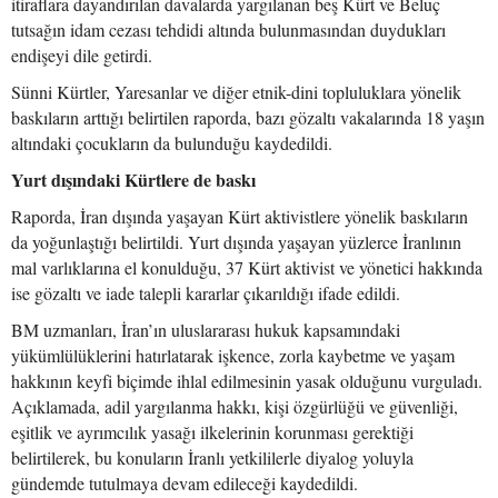
itiraflara dayandırılan davalarda yargılanan beş Kürt ve Beluç
tutsağın idam cezası tehdidi altında bulunmasından duydukları
endişeyi dile getirdi.
Sünni Kürtler, Yaresanlar ve diğer etnik-dini topluluklara yönelik
baskıların arttığı belirtilen raporda, bazı gözaltı vakalarında 18 yaşın
altındaki çocukların da bulunduğu kaydedildi.
Yurt dışındaki Kürtlere de baskı
Raporda, İran dışında yaşayan Kürt aktivistlere yönelik baskıların
da yoğunlaştığı belirtildi. Yurt dışında yaşayan yüzlerce İranlının
mal varlıklarına el konulduğu, 37 Kürt aktivist ve yönetici hakkında
ise gözaltı ve iade talepli kararlar çıkarıldığı ifade edildi.
BM uzmanları, İran’ın uluslararası hukuk kapsamındaki
yükümlülüklerini hatırlatarak işkence, zorla kaybetme ve yaşam
hakkının keyfi biçimde ihlal edilmesinin yasak olduğunu vurguladı.
Açıklamada, adil yargılanma hakkı, kişi özgürlüğü ve güvenliği,
eşitlik ve ayrımcılık yasağı ilkelerinin korunması gerektiği
belirtilerek, bu konuların İranlı yetkililerle diyalog yoluyla
gündemde tutulmaya devam edileceği kaydedildi.