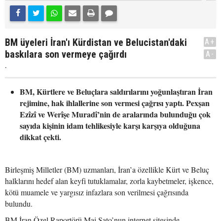
BM üyeleri İran'ı Kürdistan ve Belucistan'daki
A+
baskılara son vermeye çağırdı
A-
.
BM, Kürtlere ve Beluçlara saldırılarını yoğunlaştıran İran
rejimine, hak ihlallerine son vermesi çağrısı yaptı. Pexşan
Ezîzî ve Werîşe Muradî’nin de aralarında bulunduğu çok
sayıda kişinin idam tehlikesiyle karşı karşıya olduğuna
dikkat çekti.
Birleşmiş Milletler (BM) uzmanları, İran’a özellikle Kürt ve Beluç
halklarını hedef alan keyfi tutuklamalar, zorla kaybetmeler, işkence,
kötü muamele ve yargısız infazlara son verilmesi çağrısında
bulundu.
BM İran Özel Raportörü Mai Sato’nun internet sitesinde