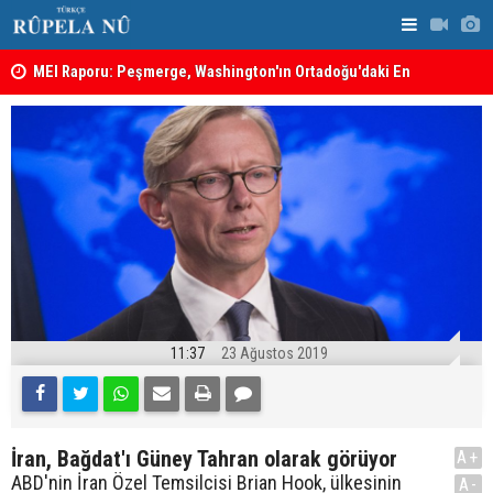
MEI Raporu: Peşmerge, Washington'ın Ortadoğu'daki En
Hadi Amiri'
Önemli Güvenlik Ortaklarından Biri
ABD'nin sal
11:37
23 Ağustos 2019
İran, Bağdat'ı Güney Tahran olarak görüyor
A+
ABD'nin İran Özel Temsilcisi Brian Hook, ülkesinin
A-