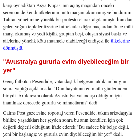
karşı oynadıkları Asya Kupası'nın açılış maçından önceki
seremonide kendi ülkelerinin milli marşını okumamış ve bu durum
Tahran yönetimine yönelik bir protesto olarak algılanmıştı. İran'dan
gelen yoğun tepkiler üzerine futbolcular diğer maçlardan önce milli
marşı okumuş ve yedi kişilik gruptan beşi, oluşan siyasi baskı ve
ailelerine yönelik kötü muamele olabileceği endişesi ile
ülkelerine
dönmüştü.
"Avustralya gururla evim diyebileceğim bir
yer"
Genç futbolcu Pesendide, vatandaşlık belgesini aldıktan bir gün
sonra yaptığı açıklamada, "Dün hayatımın en mutlu günlerinden
biriydi. Artık resmî olarak Avustralya vatandaşı olduğum için
inanılmaz derecede gururlu ve minnettarım" dedi
Cairns Post gazetesine röportaj veren Pesendide, takım arkadaşıyla
birlikte yaşadıkları her şeyden sonra bu anın kendileri için çok
değerli değerli olduğunu ifade ederek "Bu sadece bir belge değil,
yeni bir başlangıç ve gururla evim diyebileceğim bir yer" dedi.