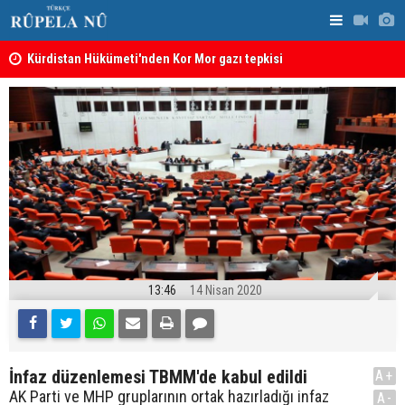
Kürdistan Hükümeti'nden Kor Mor gazı tepkisi
KDP’den Ke
13:46
14 Nisan 2020
İnfaz düzenlemesi TBMM'de kabul edildi
A+
AK Parti ve MHP gruplarının ortak hazırladığı infaz
A-