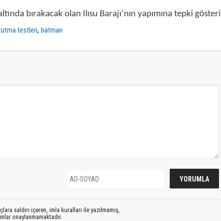
tında bırakacak olan Ilısu Barajı’nın yapımına tepki gösteri
,
tutma testleri
batman
lara saldırı içeren, imla kuralları ile yazılmamış,
rumlar onaylanmamaktadır.