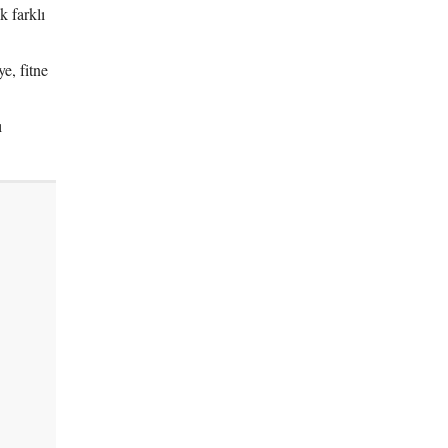
k farklı
e, fitne
ı