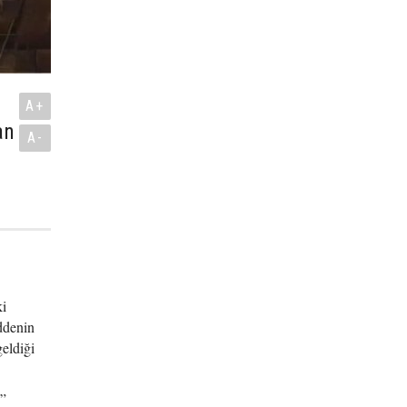
A+
an
A-
ki
ddenin
eldiği
u”