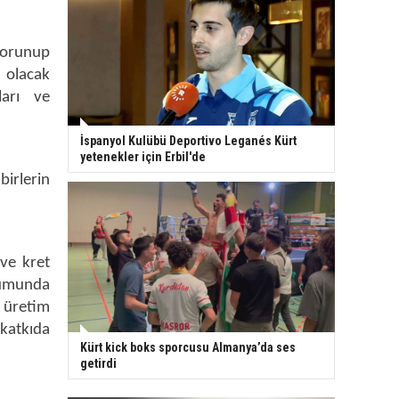
 korunup
 olacak
ları ve
İspanyol Kulübü Deportivo Leganés Kürt
yetenekler için Erbil'de
birlerin
 ve kret
numunda
 üretim
katkıda
Kürt kick boks sporcusu Almanya’da ses
getirdi