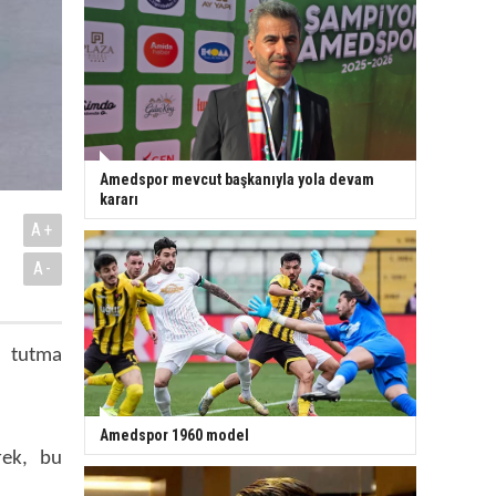
Amedspor mevcut başkanıyla yola devam
kararı
A+
A-
u tutma
Amedspor 1960 model
rek, bu