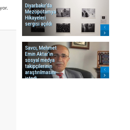
Diyarbakır’da
WDR, Kü
yor.
Mezopotamya
yayın y
Hikayeleri
Cosmo K
sergisi açıldı
program
sonlandı
Savcı, Mehmet
Kürdist
Emin Aktar'ın
Bölgesi 
sosyal medya
Washing
takipçilerinin
Gündem
araştırılmasını
ile ilişkil
istedi