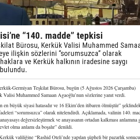
isi’ne “140. madde” tepkisi
şkilat Bürosu, Kerkük Valisi Muhammed Sama
e ilişkin sözlerini “sorumsuzca” olarak
 haklara ve Kerkük halkının iradesine saygı
 bulundu.
erkük-Germiyan Teşkilat Bürosu, bugün (5 Ağustos 2026 Çarşamba)
ük Valisi Muhammed Samaan Agaoğlu’nun sözlerine yanıt verdi.
 en büyük siyasi hatasıdır ve 16 Ekim’den itibaren ölmüştür” şeklinde
fadeleri “sorumsuzca” olarak nitelendirdi. Açıklamada, valinin 140. ma
 anayasayı değersizleştirmek ve anayasanın ortadan kalkması anlamına g
vlet olma anlamı da boşalır” denildi.
ük valiliğine “Rashid Oteli’nde yapılan şüpheli bir pazarlık sonuc