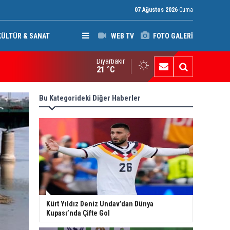
07 Ağustos 2026
Cuma
KÜLTÜR & SANAT
WEB TV
FOTO GALERİ
Diyarbakır
ak: Silah bırakmayan gruplara terör yasası uygulanacak
21 °C
Bu Kategorideki Diğer Haberler
Kürt Yıldız Deniz Undav’dan Dünya
Kupası’nda Çifte Gol