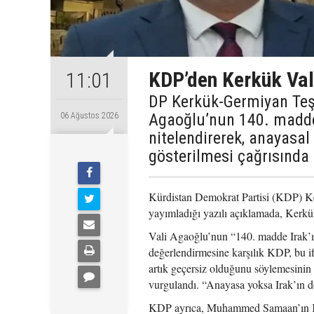
KDP’den Kerkük Val
11:01
DP Kerkük-Germiyan Te
Agaoğlu’nun 140. maddey
06 Ağustos 2026
nitelendirerek, anayasal
gösterilmesi çağrısında
Kürdistan Demokrat Partisi (KDP) K
yayımladığı yazılı açıklamada, Kerk
Vali Agaoğlu’nun “140. madde Irak’ın
değerlendirmesine karşılık KDP, bu i
artık geçersiz olduğunu söylemesinin
vurgulandı. “Anayasa yoksa Irak’ın de
KDP ayrıca, Muhammed Samaan’ın Kerk