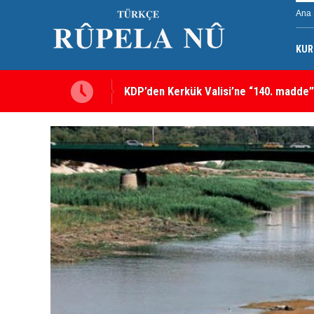
Ana 
KUR
Kerkük’te Kürt partilerden 7 maddelik o