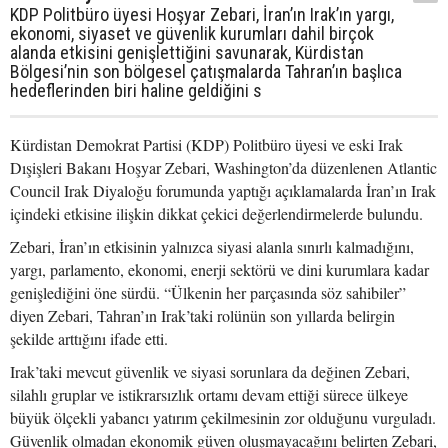
KDP Politbüro üyesi Hoşyar Zebari, İran’ın Irak’ın yargı,
ekonomi, siyaset ve güvenlik kurumları dahil birçok
alanda etkisini genişlettiğini savunarak, Kürdistan
Bölgesi’nin son bölgesel çatışmalarda Tahran’ın başlıca
hedeflerinden biri haline geldiğini s
Kürdistan Demokrat Partisi (KDP) Politbüro üyesi ve eski Irak
Dışişleri Bakanı Hoşyar Zebari, Washington’da düzenlenen Atlantic
Council Irak Diyaloğu forumunda yaptığı açıklamalarda İran’ın Irak
içindeki etkisine ilişkin dikkat çekici değerlendirmelerde bulundu.
Zebari, İran’ın etkisinin yalnızca siyasi alanla sınırlı kalmadığını,
yargı, parlamento, ekonomi, enerji sektörü ve dini kurumlara kadar
genişlediğini öne sürdü. “Ülkenin her parçasında söz sahibiler”
diyen Zebari, Tahran’ın Irak’taki rolünün son yıllarda belirgin
şekilde arttığını ifade etti.
Irak’taki mevcut güvenlik ve siyasi sorunlara da değinen Zebari,
silahlı gruplar ve istikrarsızlık ortamı devam ettiği sürece ülkeye
büyük ölçekli yabancı yatırım çekilmesinin zor olduğunu vurguladı.
Güvenlik olmadan ekonomik güven oluşmayacağını belirten Zebari,