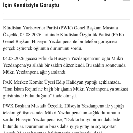
İçin Kendisiyle Görüştü
.
Kürdistan Yurtseverler Partisi (PWK) Genel Başkanı Mustafa
Özçelik, 05.08.2026 tarihinde Kürdistan Özgürlük Partisi (PAK)
Genel Başkanı Hüseyin Yezdanpena ile bir telefon görüşmesi
gerçekleştirerek oğlunun durumunu sordu.
04.08.2026 gecesi Erbil'de Hüseyin Yezdanpena'nın oğlu Mükri
Yezdanpena'ya silahlı bir saldırı düzenlendi. Bu saldırı sonucunda
Mükri Yezdanpena ağır yaralandı.
PAK Merkez Komite Üyesi Edip Halidyan yaptığı açıklamada,
"İran İslam Rejimi'ne bağlı bir ajanın Mükri Yezdanpena'ya suikast
girişiminde bulunduğunu" ifade etmişti.
PWK Başkanı Mustafa Özçelik, Hüseyin Yezdanpena ile yaptığı
telefon görüşmesinde, Mükri Yezdanpena'nın sağlık durumunu
sordu. Hüseyin Yezdanpena ise, "Doktorlar iyi bir müdahalede
bulundular. Durumunun biraz daha iyiye gittiğini söylüyorlar.
Ancak 24 saat boyunca beklememiz gerekecek" dedi.