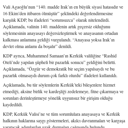
Vali Agaoğlu’nun “140. madde Irak’ın en büyük siyasi hatasıdır ve
16 Ekim’den itibaren ölmüştür” şeklindeki değerlendirmesine
karşılık KDP, bu ifadeleri “sorumsuzca” olarak nitelendirdi.
Açıklamada, valinin 140. maddenin artık geçersiz olduğunu
söylemesinin anayasayı değersizleştirmek ve anayasanın ortadan
kalkması anlamına geldiği vurgulandı. “Anayasa yoksa Irak’ın
devlet olma anlamı da boşalır” denildi.
KDP ayrıca, Muhammed Samaan’ın Kerkük valiliğine “Rashid
Oteli’nde yapılan şüpheli bir pazarlık sonucu” geldiğini belirtti.
Açıklamada, “Özgür ve demokratik bir seçim yapılsaydı ve bu
pazarlık olmasaydı durum çok farklı olurdu” ifadeleri kullanıldı.
Açıklamada, bu tür söylemlerin Kerkük’teki bileşenlere hizmet
etmediği, aksine birlik ve kardeşliği zedelemeye, fitne çıkarmaya ve
sorunları derinleştirmeye yönelik uygunsuz bir girişim olduğu
kaydedildi.
KDP, Kerkük Valisi’ne ve tüm sorumlulara anayasaya ve Kerkük
halkının haklarına saygı göstermeleri, akılcı davranmaları ve kargaşa
yaratacak adımlardan uzak durmaları çağrısında bulundu.