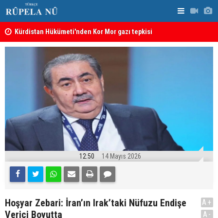
Kürdistan Hükümeti'nden Kor Mor gazı tepkisi
KDP’den Ke
12:50
14 Mayıs 2026
Hoşyar Zebari: İran’ın Irak’taki Nüfuzu Endişe
A+
Verici Boyutta
A-