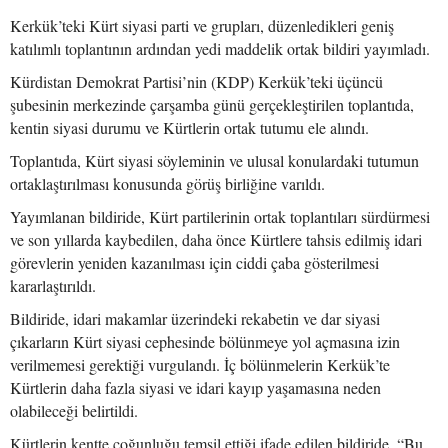
Kerkük’teki Kürt siyasi parti ve grupları, düzenledikleri geniş
katılımlı toplantının ardından yedi maddelik ortak bildiri yayımladı.
Kürdistan Demokrat Partisi’nin (KDP) Kerkük’teki üçüncü
şubesinin merkezinde çarşamba günü gerçekleştirilen toplantıda,
kentin siyasi durumu ve Kürtlerin ortak tutumu ele alındı.
Toplantıda, Kürt siyasi söyleminin ve ulusal konulardaki tutumun
ortaklaştırılması konusunda görüş birliğine varıldı.
Yayımlanan bildiride, Kürt partilerinin ortak toplantıları sürdürmesi
ve son yıllarda kaybedilen, daha önce Kürtlere tahsis edilmiş idari
görevlerin yeniden kazanılması için ciddi çaba gösterilmesi
kararlaştırıldı.
Bildiride, idari makamlar üzerindeki rekabetin ve dar siyasi
çıkarların Kürt siyasi cephesinde bölünmeye yol açmasına izin
verilmemesi gerektiği vurgulandı. İç bölünmelerin Kerkük’te
Kürtlerin daha fazla siyasi ve idari kayıp yaşamasına neden
olabileceği belirtildi.
Kürtlerin kentte çoğunluğu temsil ettiği ifade edilen bildiride, “Bu