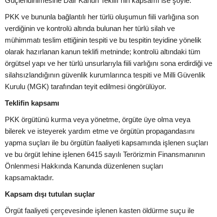
Güçlendirilmesine Dair Kanun Teklifi"nin kapsamı ise şöyle:
PKK ve bununla bağlantılı her türlü oluşumun fiili varlığına son
verdiğinin ve kontrolü altında bulunan her türlü silah ve
mühimmatı teslim ettiğinin tespiti ve bu tespitin teyidine yönelik
olarak hazırlanan kanun teklifi metninde; kontrolü altındaki tüm
örgütsel yapı ve her türlü unsurlarıyla fiili varlığını sona erdirdiği ve
silahsızlandığının güvenlik kurumlarınca tespiti ve Milli Güvenlik
Kurulu (MGK) tarafından teyit edilmesi öngörülüyor.
Teklifin kapsamı
PKK örgütünü kurma veya yönetme, örgüte üye olma veya
bilerek ve isteyerek yardım etme ve örgütün propagandasını
yapma suçları ile bu örgütün faaliyeti kapsamında işlenen suçları
ve bu örgüt lehine işlenen 6415 sayılı Terörizmin Finansmanının
Önlenmesi Hakkında Kanunda düzenlenen suçları
kapsamaktadır.
Kapsam dışı tutulan suçlar
Örgüt faaliyeti çerçevesinde işlenen kasten öldürme suçu ile