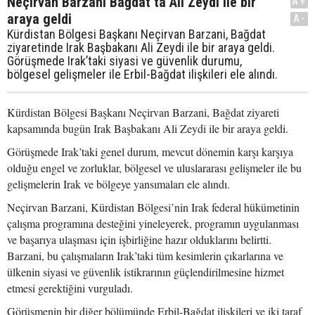
Neçirvan Barzani Bağdat’ta Ali Zeydi ile bir
A+
araya geldi
A-
Kürdistan Bölgesi Başkanı Neçirvan Barzani, Bağdat
ziyaretinde Irak Başbakanı Ali Zeydi ile bir araya geldi.
Görüşmede Irak’taki siyasi ve güvenlik durumu,
bölgesel gelişmeler ile Erbil-Bağdat ilişkileri ele alındı.
Kürdistan Bölgesi Başkanı Neçirvan Barzani, Bağdat ziyareti
kapsamında bugün Irak Başbakanı Ali Zeydi ile bir araya geldi.
Görüşmede Irak’taki genel durum, mevcut dönemin karşı karşıya
olduğu engel ve zorluklar, bölgesel ve uluslararası gelişmeler ile bu
gelişmelerin Irak ve bölgeye yansımaları ele alındı.
Neçirvan Barzani, Kürdistan Bölgesi’nin Irak federal hükümetinin
çalışma programına desteğini yineleyerek, programın uygulanması
ve başarıya ulaşması için işbirliğine hazır olduklarını belirtti.
Barzani, bu çalışmaların Irak’taki tüm kesimlerin çıkarlarına ve
ülkenin siyasi ve güvenlik istikrarının güçlendirilmesine hizmet
etmesi gerektiğini vurguladı.
Görüşmenin bir diğer bölümünde Erbil-Bağdat ilişkileri ve iki taraf