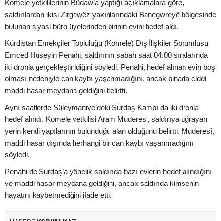
Komele yetkililerinin Rûdaw’a yaptığı açıklamalara göre,
saldırılardan ikisi Zirgewêz yakınlarındaki Banegwreyê bölgesinde
bulunan siyasi büro üyelerinden birinin evini hedef aldı.
Kürdistan Emekçiler Topluluğu (Komele) Dış İlişkiler Sorumlusu
Emced Hüseyin Penahi, saldırının sabah saat 04.00 sıralarında
iki dronla gerçekleştirildiğini söyledi. Penahi, hedef alınan evin boş
olması nedeniyle can kaybı yaşanmadığını, ancak binada ciddi
maddi hasar meydana geldiğini belirtti.
Aynı saatlerde Süleymaniye’deki Surdaş Kampı da iki dronla
hedef alındı. Komele yetkilisi Aram Muderesi, saldırıya uğrayan
yerin kendi yapılarının bulunduğu alan olduğunu belirtti. Muderesî,
maddi hasar dışında herhangi bir can kaybı yaşanmadığını
söyledi.
Penahi de Surdaş’a yönelik saldırıda bazı evlerin hedef alındığını
ve maddi hasar meydana geldiğini, ancak saldırıda kimsenin
hayatını kaybetmediğini ifade etti.