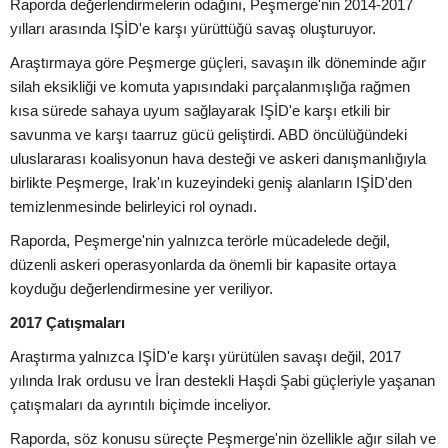
Raporda değerlendirmelerin odağını, Peşmerge'nin 2014-2017
yılları arasında IŞİD'e karşı yürüttüğü savaş oluşturuyor.
Araştırmaya göre Peşmerge güçleri, savaşın ilk döneminde ağır
silah eksikliği ve komuta yapısındaki parçalanmışlığa rağmen
kısa sürede sahaya uyum sağlayarak IŞİD'e karşı etkili bir
savunma ve karşı taarruz gücü geliştirdi. ABD öncülüğündeki
uluslararası koalisyonun hava desteği ve askeri danışmanlığıyla
birlikte Peşmerge, Irak'ın kuzeyindeki geniş alanların IŞİD'den
temizlenmesinde belirleyici rol oynadı.
Raporda, Peşmerge'nin yalnızca terörle mücadelede değil,
düzenli askeri operasyonlarda da önemli bir kapasite ortaya
koyduğu değerlendirmesine yer veriliyor.
2017 Çatışmaları
Araştırma yalnızca IŞİD'e karşı yürütülen savaşı değil, 2017
yılında Irak ordusu ve İran destekli Haşdi Şabi güçleriyle yaşanan
çatışmaları da ayrıntılı biçimde inceliyor.
Raporda, söz konusu süreçte Peşmerge'nin özellikle ağır silah ve