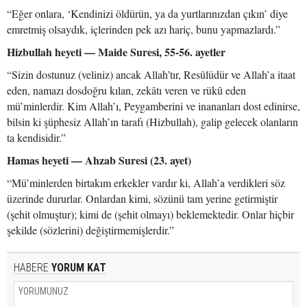
“Eğer onlara, ‘Kendinizi öldürün, ya da yurtlarınızdan çıkın’ diye
emretmiş olsaydık, içlerinden pek azı hariç, bunu yapmazlardı.”
Hizbullah heyeti — Maide Suresi, 55-56. ayetler
“Sizin dostunuz (veliniz) ancak Allah’tır, Resûlüdür ve Allah’a itaat
eden, namazı dosdoğru kılan, zekâtı veren ve rükû eden
mü’minlerdir. Kim Allah’ı, Peygamberini ve inananları dost edinirse,
bilsin ki şüphesiz Allah’ın tarafı (Hizbullah), galip gelecek olanların
ta kendisidir.”
Hamas heyeti — Ahzab Suresi (23. ayet)
“Mü’minlerden birtakım erkekler vardır ki, Allah’a verdikleri söz
üzerinde dururlar. Onlardan kimi, sözünü tam yerine getirmiştir
(şehit olmuştur); kimi de (şehit olmayı) beklemektedir. Onlar hiçbir
şekilde (sözlerini) değiştirmemişlerdir.”
HABERE
YORUM KAT