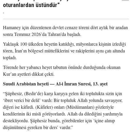
oturanlardan üstündür”
.
Hamaney için düzenlenen devlet cenaze töreni dört aylık bir aradan
sonra Temmuz 2026’da Tahran’da başladı.
Yaklaşık 100 ülkeden heyetin katıldığı, milyonlarca kişinin izlediği
tören, İran’ın bölgesel müttefiklerini ve rakiplerini aynı çatı altında
topladı.
Törende her yabancı heyet tabutun önünde durduğunda okunan
Kur’an ayetleri dikkat çekti.
Suudi Arabistan heyeti — Al-i İmran Suresi, 13. ayet
“Şüphesiz, (Bedir’de) karşı karşıya gelen iki toplulukta sizin için
‘ibret verici bir delil’ vardı: Bir topluluk Allah yolunda savaşıyor,
diğeri ise kâfirdi. (Kâfirler) onları (Müslümanları) gözleriyle
kendilerinin iki misli görüyorlardı. Allah da dilediğini yardımıyla
destekliyordu. Şüphesiz bunda, görebilenler için ‘içine alınıp
düşünülmesi gereken bir ders’ vardır.”