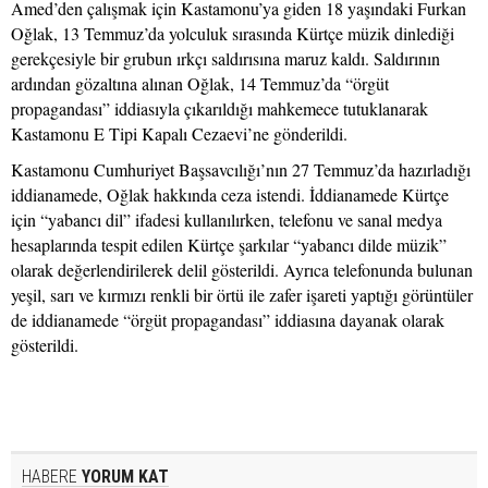
Amed’den çalışmak için Kastamonu’ya giden 18 yaşındaki Furkan
Oğlak, 13 Temmuz’da yolculuk sırasında Kürtçe müzik dinlediği
gerekçesiyle bir grubun ırkçı saldırısına maruz kaldı. Saldırının
ardından gözaltına alınan Oğlak, 14 Temmuz’da “örgüt
propagandası” iddiasıyla çıkarıldığı mahkemece tutuklanarak
Kastamonu E Tipi Kapalı Cezaevi’ne gönderildi.
Kastamonu Cumhuriyet Başsavcılığı’nın 27 Temmuz’da hazırladığı
iddianamede, Oğlak hakkında ceza istendi. İddianamede Kürtçe
için “yabancı dil” ifadesi kullanılırken, telefonu ve sanal medya
hesaplarında tespit edilen Kürtçe şarkılar “yabancı dilde müzik”
olarak değerlendirilerek delil gösterildi. Ayrıca telefonunda bulunan
yeşil, sarı ve kırmızı renkli bir örtü ile zafer işareti yaptığı görüntüler
de iddianamede “örgüt propagandası” iddiasına dayanak olarak
gösterildi.
HABERE
YORUM KAT