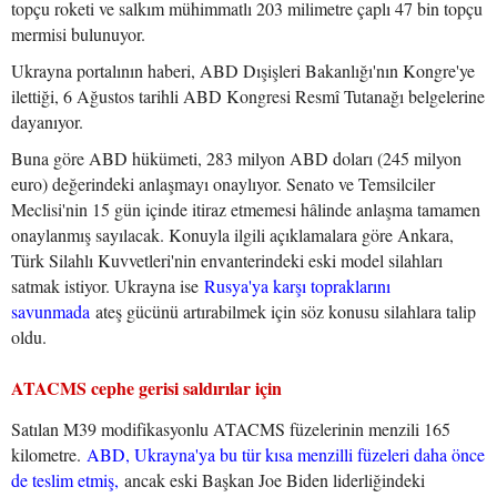
topçu roketi ve salkım mühimmatlı 203 milimetre çaplı 47 bin topçu
mermisi bulunuyor.
Ukrayna portalının haberi, ABD Dışişleri Bakanlığı'nın Kongre'ye
ilettiği, 6 Ağustos tarihli ABD Kongresi Resmî Tutanağı belgelerine
dayanıyor.
Buna göre ABD hükümeti, 283 milyon ABD doları (245 milyon
euro) değerindeki anlaşmayı onaylıyor. Senato ve Temsilciler
Meclisi'nin 15 gün içinde itiraz etmemesi hâlinde anlaşma tamamen
onaylanmış sayılacak. Konuyla ilgili açıklamalara göre Ankara,
Türk Silahlı Kuvvetleri'nin envanterindeki eski model silahları
satmak istiyor. Ukrayna ise
Rusya'ya karşı topraklarını
savunmada
ateş gücünü artırabilmek için söz konusu silahlara talip
oldu.
ATACMS cephe gerisi saldırılar için
Satılan M39 modifikasyonlu ATACMS füzelerinin menzili 165
kilometre.
ABD, Ukrayna'ya bu tür kısa menzilli füzeleri daha önce
de teslim etmiş,
ancak eski Başkan Joe Biden liderliğindeki