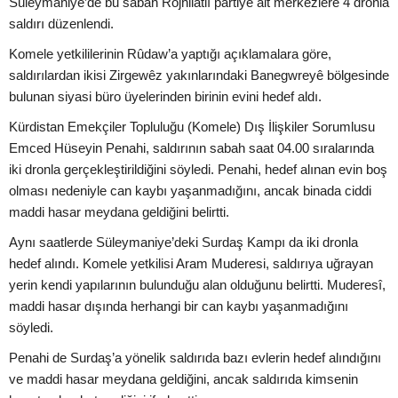
Süleymaniye’de bu sabah Rojhilatlı partiye ait merkezlere 4 dronla
saldırı düzenlendi.
Komele yetkililerinin Rûdaw’a yaptığı açıklamalara göre,
saldırılardan ikisi Zirgewêz yakınlarındaki Banegwreyê bölgesinde
bulunan siyasi büro üyelerinden birinin evini hedef aldı.
Kürdistan Emekçiler Topluluğu (Komele) Dış İlişkiler Sorumlusu
Emced Hüseyin Penahi, saldırının sabah saat 04.00 sıralarında
iki dronla gerçekleştirildiğini söyledi. Penahi, hedef alınan evin boş
olması nedeniyle can kaybı yaşanmadığını, ancak binada ciddi
maddi hasar meydana geldiğini belirtti.
Aynı saatlerde Süleymaniye’deki Surdaş Kampı da iki dronla
hedef alındı. Komele yetkilisi Aram Muderesi, saldırıya uğrayan
yerin kendi yapılarının bulunduğu alan olduğunu belirtti. Muderesî,
maddi hasar dışında herhangi bir can kaybı yaşanmadığını
söyledi.
Penahi de Surdaş’a yönelik saldırıda bazı evlerin hedef alındığını
ve maddi hasar meydana geldiğini, ancak saldırıda kimsenin