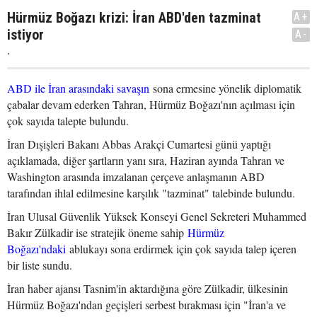
Hürmüz Boğazı krizi: İran ABD'den tazminat
A+
istiyor
A-
.
ABD ile İran arasındaki savaşın
sona ermesine yönelik diplomatik
çabalar devam ederken Tahran, Hürmüz Boğazı'nın açılması için
çok sayıda talepte bulundu.
İran Dışişleri Bakanı Abbas Arakçi Cumartesi günü yaptığı
açıklamada, diğer şartların yanı sıra, Haziran ayında Tahran ve
Washington arasında imzalanan çerçeve anlaşmanın ABD
tarafından ihlal edilmesine karşılık "tazminat" talebinde bulundu.
İran Ulusal Güvenlik Yüksek Konseyi Genel Sekreteri Muhammed
Bakır Zülkadir ise stratejik öneme sahip
Hürmüz
Boğazı'ndaki
ablukayı sona erdirmek için çok sayıda talep içeren
bir liste sundu.
İran haber ajansı Tasnim'in aktardığına göre Zülkadir, ülkesinin
Hürmüz Boğazı'ndan geçişleri serbest bırakması için "İran'a ve