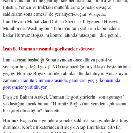
Bakır Zülkadir'in dile getirdiği talepler arasında, "İran'a ve Lübnan,
Filistin, Yemen ve Irak'taki müttefiklerine yönelik savaş ve
saldırıların sona ermesi" de yer alıyor
Fotoğraf: Wikipedia
İran Devrim Muhafızları Ordusu Sözcüsü Tuğgeneral Hüseyin
Muhibbi de, Washington "Tahran'ın tüm şartlarını kabul edene
kadar Hürmüz Boğazı'nı kontrol altında tutacağını" dile getirdi.
İran ile Umman arasında görüşmeler sürüyor
İran, savaşın başladığı Şubat ayından önce dünya petrol ve
sıvılaştırılmış doğal gaz (LNG) taşımacılığının yaklaşık beşte birinin
geçtiği Hürmüz Boğazı'nı fiilen abluka altında tutuyor. Ancak aynı
zamanda
İran ile Umman arasında, gemilerin geçişi konusunda
görüşmeler yürütülüyor.
Dışişleri Bakanı Arakçi, Umman ile görüşmelerin "son aşamaya"
yaklaştığını ancak bunun "Hürmüz Boğazı'nın yeniden açılmasına
bir işaret olmadığını" ifade etti.
Hürmüz Boğazı'nda gemilere yönelik saldırılar son günlerde artmış
durumda. Körfez ülkelerinden Birleşik Arap Emirlikleri (BAE),