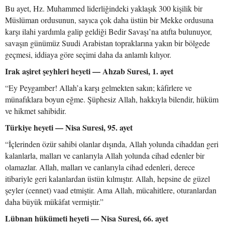
Bu ayet, Hz. Muhammed liderliğindeki yaklaşık 300 kişilik bir
Müslüman ordusunun, sayıca çok daha üstün bir Mekke ordusuna
karşı ilahi yardımla galip geldiği Bedir Savaşı’na atıfta bulunuyor,
savaşın günümüz Suudi Arabistan topraklarına yakın bir bölgede
geçmesi, iddiaya göre seçimi daha da anlamlı kılıyor.
Irak aşiret şeyhleri heyeti — Ahzab Suresi, 1. ayet
“Ey Peygamber! Allah’a karşı gelmekten sakın; kâfirlere ve
münafıklara boyun eğme. Şüphesiz Allah, hakkıyla bilendir, hüküm
ve hikmet sahibidir.
Türkiye heyeti — Nisa Suresi, 95. ayet
“İçlerinden özür sahibi olanlar dışında, Allah yolunda cihaddan geri
kalanlarla, malları ve canlarıyla Allah yolunda cihad edenler bir
olamazlar. Allah, malları ve canlarıyla cihad edenleri, derece
itibariyle geri kalanlardan üstün kılmıştır. Allah, hepsine de güzel
şeyler (cennet) vaad etmiştir. Ama Allah, mücahitlere, oturanlardan
daha büyük mükâfat vermiştir.”
Lübnan hükümeti heyeti — Nisa Suresi, 66. ayet