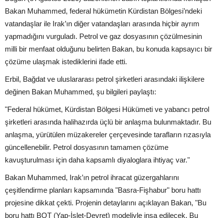
Bakan Muhammed, federal hükümetin Kürdistan Bölgesi’ndeki
vatandaşlar ile Irak’ın diğer vatandaşları arasında hiçbir ayrım
yapmadığını vurguladı. Petrol ve gaz dosyasının çözülmesinin
milli bir menfaat olduğunu belirten Bakan, bu konuda kapsayıcı bir
çözüme ulaşmak istediklerini ifade etti.
Erbil, Bağdat ve uluslararası petrol şirketleri arasındaki ilişkilere
değinen Bakan Muhammed, şu bilgileri paylaştı:
"Federal hükümet, Kürdistan Bölgesi Hükümeti ve yabancı petrol
şirketleri arasında halihazırda üçlü bir anlaşma bulunmaktadır. Bu
anlaşma, yürütülen müzakereler çerçevesinde tarafların rızasıyla
güncellenebilir. Petrol dosyasının tamamen çözüme
kavuşturulması için daha kapsamlı diyaloglara ihtiyaç var."
Bakan Muhammed, Irak’ın petrol ihracat güzergahlarını
çeşitlendirme planları kapsamında "Basra-Fişhabur" boru hattı
projesine dikkat çekti. Projenin detaylarını açıklayan Bakan, "Bu
boru hattı BOT (Yap-İşlet-Devret) modeliyle inşa edilecek. Bu