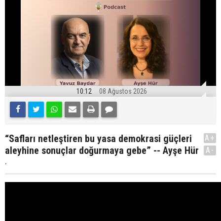
10:12
08 Ağustos 2026
“Safları netleştiren bu yasa demokrasi güçleri
A+
aleyhine sonuçlar doğurmaya gebe” -- Ayşe Hür
A-
.