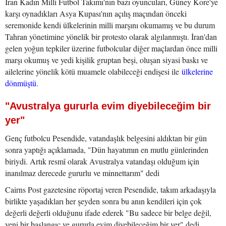
İran Kadın Milli Futbol Takımı'nın bazı oyuncuları, Güney Kore'ye
karşı oynadıkları Asya Kupası'nın açılış maçından önceki
seremonide kendi ülkelerinin milli marşını okumamış ve bu durum
Tahran yönetimine yönelik bir protesto olarak algılanmıştı. İran'dan
gelen yoğun tepkiler üzerine futbolcular diğer maçlardan önce milli
marşı okumuş ve yedi kişilik gruptan beşi, oluşan siyasi baskı ve
ailelerine yönelik kötü muamele olabileceği endişesi ile
ülkelerine
dönmüştü.
"Avustralya gururla evim diyebileceğim bir
yer"
Genç futbolcu Pesendide, vatandaşlık belgesini aldıktan bir gün
sonra yaptığı açıklamada, "Dün hayatımın en mutlu günlerinden
biriydi. Artık resmî olarak Avustralya vatandaşı olduğum için
inanılmaz derecede gururlu ve minnettarım" dedi
Cairns Post gazetesine röportaj veren Pesendide, takım arkadaşıyla
birlikte yaşadıkları her şeyden sonra bu anın kendileri için çok
değerli değerli olduğunu ifade ederek "Bu sadece bir belge değil,
yeni bir başlangıç ve gururla evim diyebileceğim bir yer" dedi.