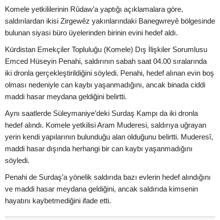
Komele yetkililerinin Rûdaw’a yaptığı açıklamalara göre,
saldırılardan ikisi Zirgewêz yakınlarındaki Banegwreyê bölgesinde
bulunan siyasi büro üyelerinden birinin evini hedef aldı.
Kürdistan Emekçiler Topluluğu (Komele) Dış İlişkiler Sorumlusu
Emced Hüseyin Penahi, saldırının sabah saat 04.00 sıralarında
iki dronla gerçekleştirildiğini söyledi. Penahi, hedef alınan evin boş
olması nedeniyle can kaybı yaşanmadığını, ancak binada ciddi
maddi hasar meydana geldiğini belirtti.
Aynı saatlerde Süleymaniye’deki Surdaş Kampı da iki dronla
hedef alındı. Komele yetkilisi Aram Muderesi, saldırıya uğrayan
yerin kendi yapılarının bulunduğu alan olduğunu belirtti. Muderesî,
maddi hasar dışında herhangi bir can kaybı yaşanmadığını
söyledi.
Penahi de Surdaş’a yönelik saldırıda bazı evlerin hedef alındığını
ve maddi hasar meydana geldiğini, ancak saldırıda kimsenin
hayatını kaybetmediğini ifade etti.