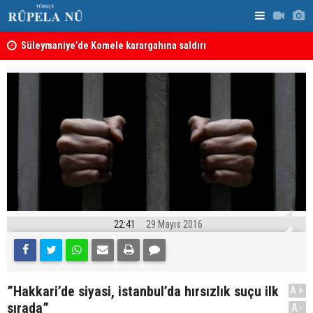
nın
Süleymaniye’de Komele karargahına saldırı
“Safları ne
sonuçlar d
22:41
29 Mayıs 2016
”Hakkari’de siyasi, istanbul’da hırsızlık suçu ilk
A+
sırada”
A-