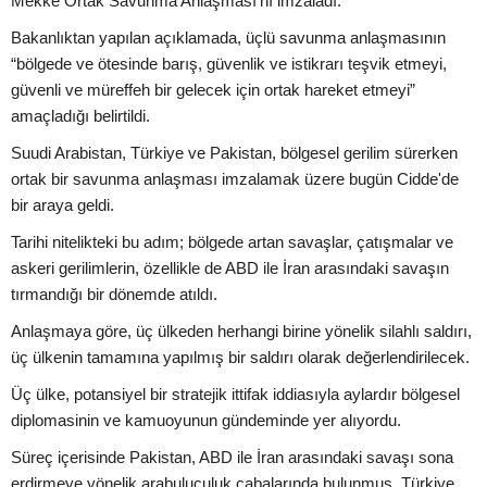
Mekke Ortak Savunma Anlaşması’nı imzaladı.
Bakanlıktan yapılan açıklamada, üçlü savunma anlaşmasının
“bölgede ve ötesinde barış, güvenlik ve istikrarı teşvik etmeyi,
güvenli ve müreffeh bir gelecek için ortak hareket etmeyi”
amaçladığı belirtildi.
Suudi Arabistan, Türkiye ve Pakistan, bölgesel gerilim sürerken
ortak bir savunma anlaşması imzalamak üzere bugün Cidde'de
bir araya geldi.
Tarihi nitelikteki bu adım; bölgede artan savaşlar, çatışmalar ve
askeri gerilimlerin, özellikle de ABD ile İran arasındaki savaşın
tırmandığı bir dönemde atıldı.
Anlaşmaya göre, üç ülkeden herhangi birine yönelik silahlı saldırı,
üç ülkenin tamamına yapılmış bir saldırı olarak değerlendirilecek.
Üç ülke, potansiyel bir stratejik ittifak iddiasıyla aylardır bölgesel
diplomasinin ve kamuoyunun gündeminde yer alıyordu.
Süreç içerisinde Pakistan, ABD ile İran arasındaki savaşı sona
erdirmeye yönelik arabuluculuk çabalarında bulunmuş, Türkiye