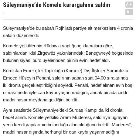
Süleymaniye’de Komele karargahına saldırı
A+
.
A-
Süleymaniye’de bu sabah Rojhilatlı partiye ait merkezlere 4 dronla
saldırı düzenlendi.
Komele yetkililerinin Rûdaw’a yaptığı açıklamalara göre,
saldırılardan ikisi Zirgewêz yakınlarındaki Banegwreyê bölgesinde
bulunan siyasi büro üyelerinden birinin evini hedef aldı.
Kürdistan Emekçiler Topluluğu (Komele) Dış İlişkiler Sorumlusu
Emced Hüseyin Penahi, saldırının sabah saat 04.00 sıralarında
iki dronla gerçekleştirildiğini söyledi. Penahi, hedef alınan evin boş
olması nedeniyle can kaybı yaşanmadığını, ancak binada ciddi
maddi hasar meydana geldiğini belirtti.
Aynı saatlerde Süleymaniye’deki Surdaş Kampı da iki dronla
hedef alındı. Komele yetkilisi Aram Muderesi, saldırıya uğrayan
yerin kendi yapılarının bulunduğu alan olduğunu belirtti. Muderesî,
maddi hasar dışında herhangi bir can kaybı yaşanmadığını