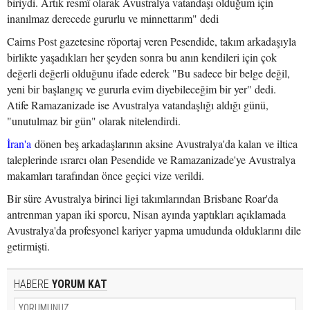
biriydi. Artık resmî olarak Avustralya vatandaşı olduğum için
inanılmaz derecede gururlu ve minnettarım" dedi
Cairns Post gazetesine röportaj veren Pesendide, takım arkadaşıyla
birlikte yaşadıkları her şeyden sonra bu anın kendileri için çok
değerli değerli olduğunu ifade ederek "Bu sadece bir belge değil,
yeni bir başlangıç ve gururla evim diyebileceğim bir yer" dedi.
Atife Ramazanizade ise Avustralya vatandaşlığı aldığı günü,
"unutulmaz bir gün" olarak nitelendirdi.
İran'a
dönen beş arkadaşlarının aksine Avustralya'da kalan ve iltica
taleplerinde ısrarcı olan Pesendide ve Ramazanizade'ye Avustralya
makamları tarafından önce geçici vize verildi.
Bir süre Avustralya birinci ligi takımlarından Brisbane Roar'da
antrenman yapan iki sporcu, Nisan ayında yaptıkları açıklamada
Avustralya'da profesyonel kariyer yapma umudunda olduklarını dile
getirmişti.
HABERE
YORUM KAT