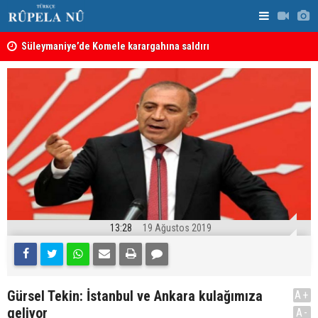
nın
Süleymaniye’de Komele karargahına saldırı
“Safları ne
sonuçlar d
13:28
19 Ağustos 2019
Gürsel Tekin: İstanbul ve Ankara kulağımıza
A+
geliyor
A-