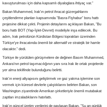
kavuşturulması için daha kapsamlı diyaloglara ihtiyaç var."
Bakan Muhammed, Irak’ın petrol ihracat güzergahlarını
çeşitlendirme planları kapsamında "Basra-Fişhabur" boru hattı
projesine dikkat çekti. Projenin detaylarını açıklayan Bakan, "Bu
boru hattı BOT (Yap-İşlet-Devret) modeliyle inşa edilecek. Bu
adım, Irak petrolünün Kürdistan Bölgesi toprakları üzerinden
Türkiye’ye ihracatında önemli bir alternatif ve stratejik bir hamle
olacaktır." dedi.
Türkiye ile yürütülen görüşmelere de değinen Basım Muhammed,
Ankara’nın petrol taşımacılığının yanı sıra Irak ile ortak projelerde
yer alma teklifinde bulunduğunu belirtti.
Irak’ın enerji altyapısını geliştirmek ve gaz yakma işlemine son
vermek için küresel devlerle çalıştıklarını belirten Bakan, son
Washington ziyaretinde Amerikan şirketleriyle önemli mutabakat
zaptları imzaladıklarını hatırlattı.
Irak’ın güncel üretim verilerini de paylaşan Bakan, "Şu an günlük