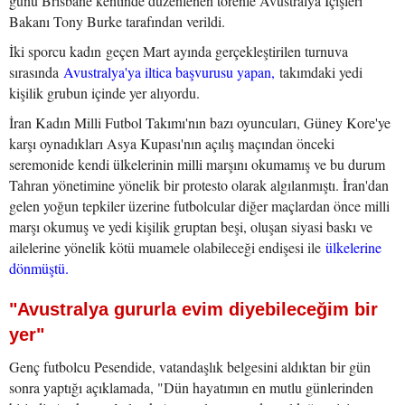
günü Brisbane kentinde düzenlenen törenle Avustralya İçişleri
Bakanı Tony Burke tarafından verildi.
İki sporcu kadın geçen Mart ayında gerçekleştirilen turnuva
sırasında
Avustralya'ya iltica başvurusu yapan,
takımdaki yedi
kişilik grubun içinde yer alıyordu.
İran Kadın Milli Futbol Takımı'nın bazı oyuncuları, Güney Kore'ye
karşı oynadıkları Asya Kupası'nın açılış maçından önceki
seremonide kendi ülkelerinin milli marşını okumamış ve bu durum
Tahran yönetimine yönelik bir protesto olarak algılanmıştı. İran'dan
gelen yoğun tepkiler üzerine futbolcular diğer maçlardan önce milli
marşı okumuş ve yedi kişilik gruptan beşi, oluşan siyasi baskı ve
ailelerine yönelik kötü muamele olabileceği endişesi ile
ülkelerine
dönmüştü.
"Avustralya gururla evim diyebileceğim bir
yer"
Genç futbolcu Pesendide, vatandaşlık belgesini aldıktan bir gün
sonra yaptığı açıklamada, "Dün hayatımın en mutlu günlerinden