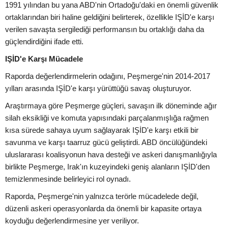
1991 yılından bu yana ABD'nin Ortadoğu'daki en önemli güvenlik
ortaklarından biri haline geldiğini belirterek, özellikle IŞİD'e karşı
verilen savaşta sergilediği performansın bu ortaklığı daha da
güçlendirdiğini ifade etti.
IŞİD'e Karşı Mücadele
Raporda değerlendirmelerin odağını, Peşmerge'nin 2014-2017
yılları arasında IŞİD'e karşı yürüttüğü savaş oluşturuyor.
Araştırmaya göre Peşmerge güçleri, savaşın ilk döneminde ağır
silah eksikliği ve komuta yapısındaki parçalanmışlığa rağmen
kısa sürede sahaya uyum sağlayarak IŞİD'e karşı etkili bir
savunma ve karşı taarruz gücü geliştirdi. ABD öncülüğündeki
uluslararası koalisyonun hava desteği ve askeri danışmanlığıyla
birlikte Peşmerge, Irak'ın kuzeyindeki geniş alanların IŞİD'den
temizlenmesinde belirleyici rol oynadı.
Raporda, Peşmerge'nin yalnızca terörle mücadelede değil,
düzenli askeri operasyonlarda da önemli bir kapasite ortaya
koyduğu değerlendirmesine yer veriliyor.