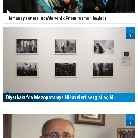
Hamaney sonrası İran'da yeni dönem resmen başladı
Diyarbakır’da Mezopotamya Hikayeleri sergisi açıldı