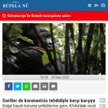
nın
Süleymaniye’de Komele karargahına saldırı
“Safları ne
sonuçlar d
15:13
30 Mart 2020
Goriller de koronavirüs tehdidiyle karşı karşıya
A+
Doğal hayatı koruma yetkililerine göre, Afrika'daki nesli
A-