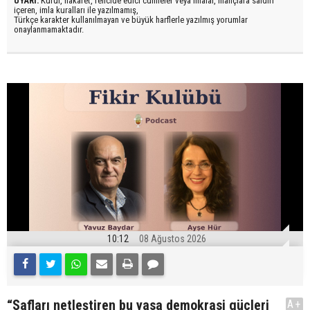
UYARI:
Küfür, hakaret, rencide edici cümleler veya imalar, inançlara saldırı
içeren, imla kuralları ile yazılmamış,
Türkçe karakter kullanılmayan ve büyük harflerle yazılmış yorumlar
onaylanmamaktadır.
10:12
08 Ağustos 2026
“Safları netleştiren bu yasa demokrasi güçleri
A+