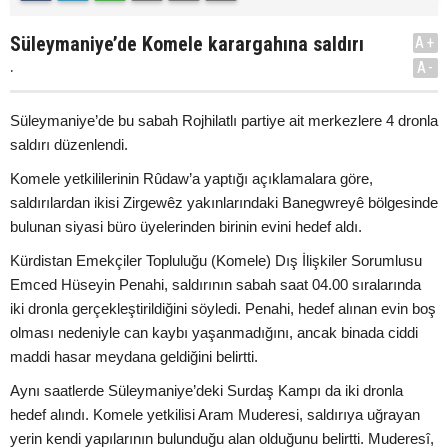
Süleymaniye’de Komele karargahına saldırı
A+
.
A-
Süleymaniye’de bu sabah Rojhilatlı partiye ait merkezlere 4 dronla
saldırı düzenlendi.
Komele yetkililerinin Rûdaw’a yaptığı açıklamalara göre,
saldırılardan ikisi Zirgewêz yakınlarındaki Banegwreyê bölgesinde
bulunan siyasi büro üyelerinden birinin evini hedef aldı.
Kürdistan Emekçiler Topluluğu (Komele) Dış İlişkiler Sorumlusu
Emced Hüseyin Penahi, saldırının sabah saat 04.00 sıralarında
iki dronla gerçekleştirildiğini söyledi. Penahi, hedef alınan evin boş
olması nedeniyle can kaybı yaşanmadığını, ancak binada ciddi
maddi hasar meydana geldiğini belirtti.
Aynı saatlerde Süleymaniye’deki Surdaş Kampı da iki dronla
hedef alındı. Komele yetkilisi Aram Muderesi, saldırıya uğrayan
yerin kendi yapılarının bulunduğu alan olduğunu belirtti. Muderesî,