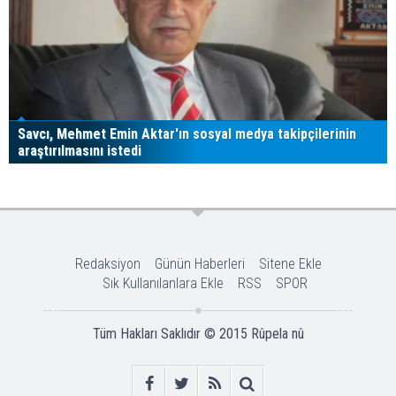
Savcı, Mehmet Emin Aktar'ın sosyal medya takipçilerinin
araştırılmasını istedi
Redaksiyon
Günün Haberleri
Sitene Ekle
Sık Kullanılanlara Ekle
RSS
SPOR
Tüm Hakları Saklıdır © 2015
Rûpela nû