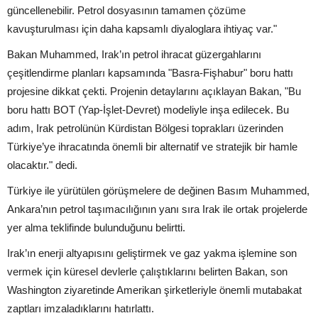
güncellenebilir. Petrol dosyasının tamamen çözüme
kavuşturulması için daha kapsamlı diyaloglara ihtiyaç var."
Bakan Muhammed, Irak’ın petrol ihracat güzergahlarını
çeşitlendirme planları kapsamında "Basra-Fişhabur" boru hattı
projesine dikkat çekti. Projenin detaylarını açıklayan Bakan, "Bu
boru hattı BOT (Yap-İşlet-Devret) modeliyle inşa edilecek. Bu
adım, Irak petrolünün Kürdistan Bölgesi toprakları üzerinden
Türkiye’ye ihracatında önemli bir alternatif ve stratejik bir hamle
olacaktır." dedi.
Türkiye ile yürütülen görüşmelere de değinen Basım Muhammed,
Ankara’nın petrol taşımacılığının yanı sıra Irak ile ortak projelerde
yer alma teklifinde bulunduğunu belirtti.
Irak’ın enerji altyapısını geliştirmek ve gaz yakma işlemine son
vermek için küresel devlerle çalıştıklarını belirten Bakan, son
Washington ziyaretinde Amerikan şirketleriyle önemli mutabakat
zaptları imzaladıklarını hatırlattı.