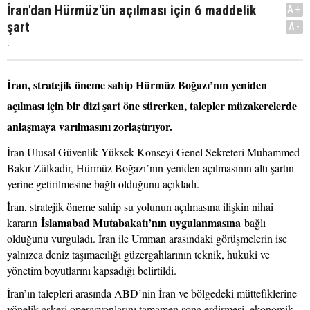
İran'dan Hürmüz'ün açılması için 6 maddelik
A+
şart
A-
.
İran, stratejik öneme sahip Hürmüz Boğazı’nın yeniden
açılması için bir dizi şart öne sürerken, talepler müzakerelerde
anlaşmaya varılmasını zorlaştırıyor.
İran Ulusal Güvenlik Yüksek Konseyi Genel Sekreteri Muhammed
Bakır Zülkadir, Hürmüz Boğazı’nın yeniden açılmasının altı şartın
yerine getirilmesine bağlı olduğunu açıkladı.
İran, stratejik öneme sahip su yolunun açılmasına ilişkin nihai
İslamabad Mutabakatı’nın uygulanmasına
kararın
bağlı
olduğunu vurguladı. İran ile Umman arasındaki görüşmelerin ise
yalnızca deniz taşımacılığı güzergahlarının teknik, hukuki ve
yönetim boyutlarını kapsadığı belirtildi.
İran’ın talepleri arasında ABD’nin İran ve bölgedeki müttefiklerine
yönelik askeri operasyonlarını tamamen sona erdirmesi, ekonomik