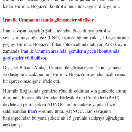
kadar Hürmüz Boğazı'nı kontrol altında tutacağını" dile getirdi.
İran ile Umman arasında görüşmeler sürüyor
İran, savaşın başladığı Şubat ayından önce dünya petrol ve
sıvılaştırılmış doğal gaz (LNG) taşımacılığının yaklaşık beşte birinin
geçtiği Hürmüz Boğazı'nı fiilen abluka altında tutuyor. Ancak aynı
zamanda
İran ile Umman arasında, gemilerin geçişi konusunda
görüşmeler yürütülüyor.
Dışişleri Bakanı Arakçi, Umman ile görüşmelerin "son aşamaya"
yaklaştığını ancak bunun "Hürmüz Boğazı'nın yeniden açılmasına
bir işaret olmadığını" ifade etti.
Hürmüz Boğazı'nda gemilere yönelik saldırılar son günlerde artmış
durumda. Körfez ülkelerinden Birleşik Arap Emirlikleri (BAE),
devlete ait petrol şirketi ADNOC'un bir tankere yapılan füze
saldırısından
İran'ı
sorumlu tuttu. ADNOC, İran savaşının
başlangıcından bu yana şirkete ait 15 geminin saldırıya uğradığını
açıklamıştı.