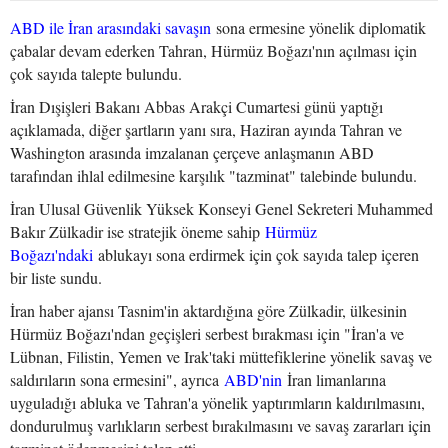
ABD ile İran arasındaki savaşın
sona ermesine yönelik diplomatik
çabalar devam ederken Tahran, Hürmüz Boğazı'nın açılması için
çok sayıda talepte bulundu.
İran Dışişleri Bakanı Abbas Arakçi Cumartesi günü yaptığı
açıklamada, diğer şartların yanı sıra, Haziran ayında Tahran ve
Washington arasında imzalanan çerçeve anlaşmanın ABD
tarafından ihlal edilmesine karşılık "tazminat" talebinde bulundu.
İran Ulusal Güvenlik Yüksek Konseyi Genel Sekreteri Muhammed
Bakır Zülkadir ise stratejik öneme sahip
Hürmüz
Boğazı'ndaki
ablukayı sona erdirmek için çok sayıda talep içeren
bir liste sundu.
İran haber ajansı Tasnim'in aktardığına göre Zülkadir, ülkesinin
Hürmüz Boğazı'ndan geçişleri serbest bırakması için "İran'a ve
Lübnan, Filistin, Yemen ve Irak'taki müttefiklerine yönelik savaş ve
saldırıların sona ermesini", ayrıca
ABD'nin
İran limanlarına
uyguladığı abluka ve Tahran'a yönelik yaptırımların kaldırılmasını,
dondurulmuş varlıkların serbest bırakılmasını ve savaş zararları için