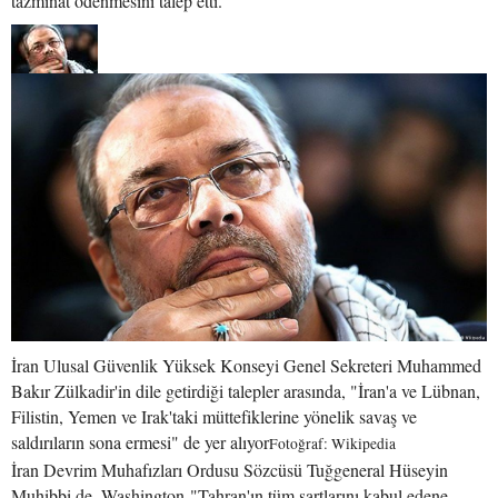
tazminat ödenmesini talep etti.
İran Ulusal Güvenlik Yüksek Konseyi Genel Sekreteri Muhammed
Bakır Zülkadir'in dile getirdiği talepler arasında, "İran'a ve Lübnan,
Filistin, Yemen ve Irak'taki müttefiklerine yönelik savaş ve
saldırıların sona ermesi" de yer alıyor
Fotoğraf: Wikipedia
İran Devrim Muhafızları Ordusu Sözcüsü Tuğgeneral Hüseyin
Muhibbi de, Washington "Tahran'ın tüm şartlarını kabul edene