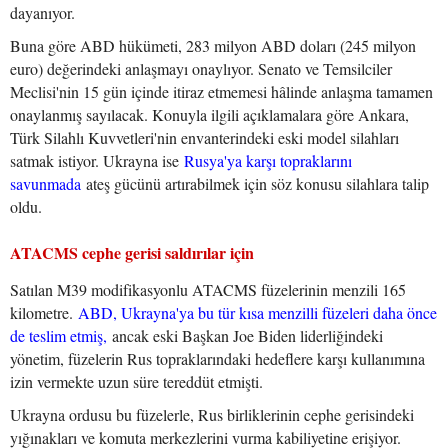
dayanıyor.
Buna göre ABD hükümeti, 283 milyon ABD doları (245 milyon
euro) değerindeki anlaşmayı onaylıyor. Senato ve Temsilciler
Meclisi'nin 15 gün içinde itiraz etmemesi hâlinde anlaşma tamamen
onaylanmış sayılacak. Konuyla ilgili açıklamalara göre Ankara,
Türk Silahlı Kuvvetleri'nin envanterindeki eski model silahları
satmak istiyor. Ukrayna ise
Rusya'ya karşı topraklarını
savunmada
ateş gücünü artırabilmek için söz konusu silahlara talip
oldu.
ATACMS cephe gerisi saldırılar için
Satılan M39 modifikasyonlu ATACMS füzelerinin menzili 165
kilometre.
ABD, Ukrayna'ya bu tür kısa menzilli füzeleri daha önce
de teslim etmiş,
ancak eski Başkan Joe Biden liderliğindeki
yönetim, füzelerin Rus topraklarındaki hedeflere karşı kullanımına
izin vermekte uzun süre tereddüt etmişti.
Ukrayna ordusu bu füzelerle, Rus birliklerinin cephe gerisindeki
yığınakları ve komuta merkezlerini vurma kabiliyetine erişiyor.