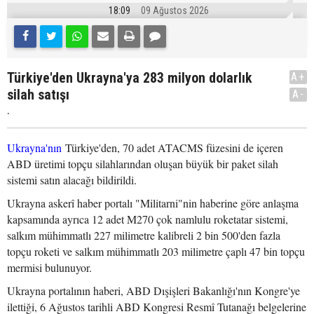
18:09
09 Ağustos 2026
Türkiye'den Ukrayna'ya 283 milyon dolarlık
A+
silah satışı
A-
.
Ukrayna'nın
Türkiye'den, 70 adet ATACMS füzesini de içeren
ABD üretimi topçu silahlarından oluşan büyük bir paket silah
sistemi satın alacağı bildirildi.
Ukrayna askerî haber portalı "Militarni"nin haberine göre anlaşma
kapsamında ayrıca 12 adet M270 çok namlulu roketatar sistemi,
salkım mühimmatlı 227 milimetre kalibreli 2 bin 500'den fazla
topçu roketi ve salkım mühimmatlı 203 milimetre çaplı 47 bin topçu
mermisi bulunuyor.
Ukrayna portalının haberi, ABD Dışişleri Bakanlığı'nın Kongre'ye
ilettiği, 6 Ağustos tarihli ABD Kongresi Resmî Tutanağı belgelerine