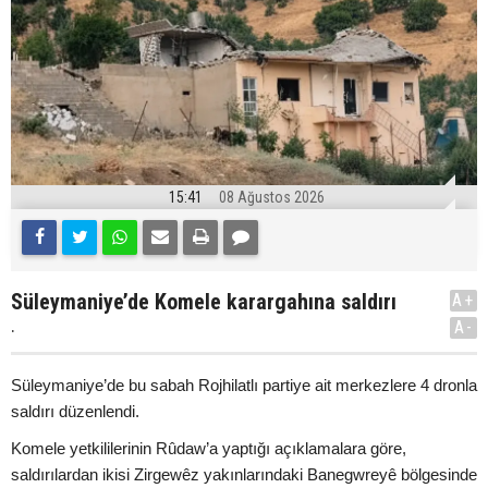
15:41
08 Ağustos 2026
Süleymaniye’de Komele karargahına saldırı
A+
.
A-
Süleymaniye’de bu sabah Rojhilatlı partiye ait merkezlere 4 dronla
saldırı düzenlendi.
Komele yetkililerinin Rûdaw’a yaptığı açıklamalara göre,
saldırılardan ikisi Zirgewêz yakınlarındaki Banegwreyê bölgesinde