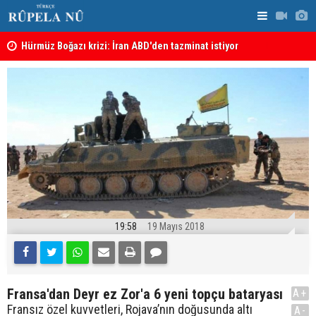
şı
Hürmüz Boğazı krizi: İran ABD'den tazminat istiyor
İran'dan Hü
19:58
19 Mayıs 2018
Fransa'dan Deyr ez Zor'a 6 yeni topçu bataryası
A+
Fransız özel kuvvetleri, Rojava’nın doğusunda altı
A-