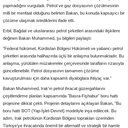
yapmadığını vurguladı. Petrol ve gaz dosyasının çözülmesinin
milli bir menfaat olduğunu belirten Bakan, bu konuda kapsayıcı bir
çözüme ulaşmak istediklerini ifade etti.
Erbil, Bağdat ve uluslararası petrol şirketleri arasındaki ilişkilere
değinen Bakan Muhammed, şu bilgileri paylaştı:
"Federal hükümet, Kürdistan Bölgesi Hükümeti ve yabancı petrol
şirketleri arasında halihazırda üçlü bir anlaşma bulunmaktadır. Bu
anlaşma, yürütülen müzakereler çerçevesinde tarafların rızasıyla
güncellenebilir. Petrol dosyasının tamamen çözüme
kavuşturulması için daha kapsamlı diyaloglara ihtiyaç var."
Bakan Muhammed, Irak’ın petrol ihracat güzergahlarını
çeşitlendirme planları kapsamında "Basra-Fişhabur" boru hattı
projesine dikkat çekti. Projenin detaylarını açıklayan Bakan, "Bu
boru hattı BOT (Yap-İşlet-Devret) modeliyle inşa edilecek. Bu
adım, Irak petrolünün Kürdistan Bölgesi toprakları üzerinden
Türkiye’ye ihracatında önemli bir alternatif ve stratejik bir hamle