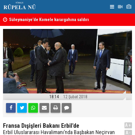
nın
Süleymaniye’de Komele karargahına saldırı
“Safları ne
sonuçlar d
18:14
12 Şubat 2018
Fransa Dışişleri Bakanı Erbil'de
A+
Erbil Uluslararası Havalimanı’nda Başbakan Neçirvan
A-