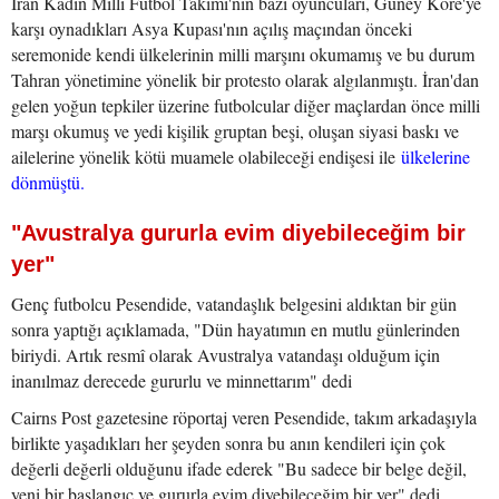
İran Kadın Milli Futbol Takımı'nın bazı oyuncuları, Güney Kore'ye
karşı oynadıkları Asya Kupası'nın açılış maçından önceki
seremonide kendi ülkelerinin milli marşını okumamış ve bu durum
Tahran yönetimine yönelik bir protesto olarak algılanmıştı. İran'dan
gelen yoğun tepkiler üzerine futbolcular diğer maçlardan önce milli
marşı okumuş ve yedi kişilik gruptan beşi, oluşan siyasi baskı ve
ailelerine yönelik kötü muamele olabileceği endişesi ile
ülkelerine
dönmüştü.
"Avustralya gururla evim diyebileceğim bir
yer"
Genç futbolcu Pesendide, vatandaşlık belgesini aldıktan bir gün
sonra yaptığı açıklamada, "Dün hayatımın en mutlu günlerinden
biriydi. Artık resmî olarak Avustralya vatandaşı olduğum için
inanılmaz derecede gururlu ve minnettarım" dedi
Cairns Post gazetesine röportaj veren Pesendide, takım arkadaşıyla
birlikte yaşadıkları her şeyden sonra bu anın kendileri için çok
değerli değerli olduğunu ifade ederek "Bu sadece bir belge değil,
yeni bir başlangıç ve gururla evim diyebileceğim bir yer" dedi.