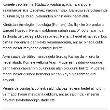
Komele yetkililerinin Rûdaw’a yaptığı açıklamalara göre,
saldırılardan ikisi Zirgewêz yakınlarındaki Banegwreyê bölgesinde
bulunan siyasi büro üyelerinden birinin evini hedef aldı.
Kürdistan Emekçiler Topluluğu (Komele) Dış İlişkiler Sorumlusu
Emced Hüseyin Penahi, saldırının sabah saat 04.00 sıralarında
iki dronla gerçekleştirildiğini söyledi. Penahi, hedef alınan evin boş
olması nedeniyle can kaybı yaşanmadığını, ancak binada ciddi
maddi hasar meydana geldiğini belirtti.
Aynı saatlerde Süleymaniye’deki Surdaş Kampı da iki dronla
hedef alındı. Komele yetkilisi Aram Muderesi, saldırıya uğrayan
yerin kendi yapılarının bulunduğu alan olduğunu belirtti. Muderesî,
maddi hasar dışında herhangi bir can kaybı yaşanmadığını
söyledi.
Penahi de Surdaş’a yönelik saldırıda bazı evlerin hedef alındığını
ve maddi hasar meydana geldiğini, ancak saldırıda kimsenin
hayatını kaybetmediğini ifade etti.