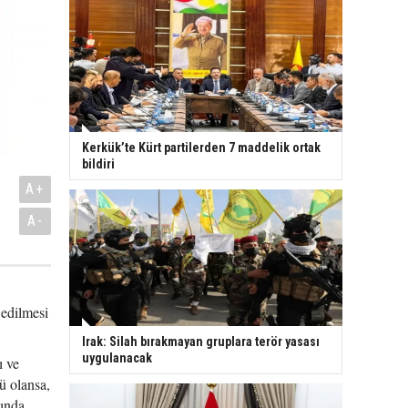
Kerkük’te Kürt partilerden 7 maddelik ortak
bildiri
A+
A-
edilmesi
Irak: Silah bırakmayan gruplara terör yasası
uygulanacak
ı ve
ü olansa,
yında