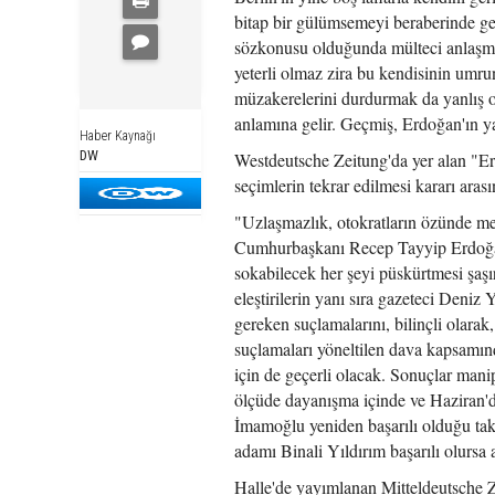
bitap bir gülümsemeyi beraberinde ge
sözkonusu olduğunda mülteci anlaşm
yeterli olmaz zira bu kendisinin umrun
müzakerelerini durdurmak da yanlış o
anlamına gelir. Geçmiş, Erdoğan'ın ya
Haber Kaynağı
DW
Westdeutsche Zeitung'da yer alan "Erd
seçimlerin tekrar edilmesi kararı arası
"Uzlaşmazlık, otokratların özünde mevc
Cumhurbaşkanı Recep Tayyip Erdoğan'
sokabilecek her şeyi püskürtmesi şaşır
eleştirilerin yanı sıra gazeteci Deni
gereken suçlamalarını, bilinçli olara
suçlamaları yöneltilen dava kapsamın
için de geçerli olacak. Sonuçlar manip
ölçüde dayanışma içinde ve Haziran'd
İmamoğlu yeniden başarılı olduğu takd
adamı Binali Yıldırım başarılı olursa 
Halle'de yayımlanan Mitteldeutsche Z