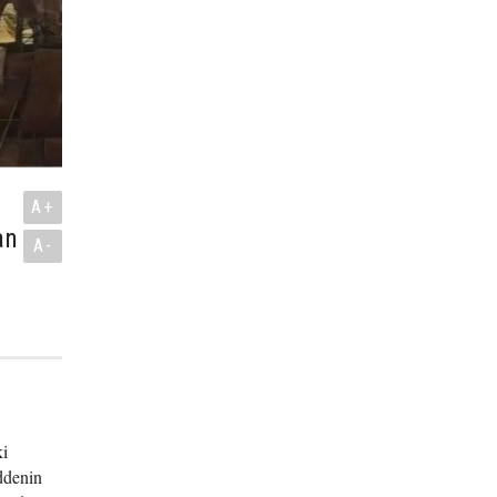
A+
an
A-
ki
ddenin