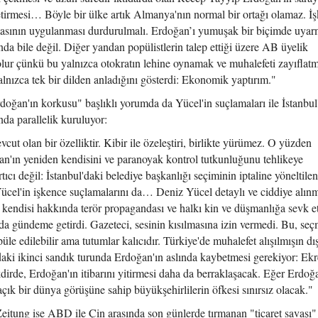
tirmesi… Böyle bir ülke artık Almanya'nın normal bir ortağı olamaz. İ
asının uygulanması durdurulmalı. Erdoğan’ı yumuşak bir biçimde uya
da bile değil. Diğer yandan popülistlerin talep ettiği üzere AB üyelik
lur çünkü bu yalnızca otokratın lehine oynamak ve muhalefeti zayıflat
lnızca tek bir dilden anladığını gösterdi: Ekonomik yaptırım."
oğan'ın korkusu" başlıklı yorumda da Yücel'in suçlamaları ile İstanbul
nda parallelik kuruluyor:
ut olan bir özelliktir. Kibir ile özeleştiri, birlikte yürümez. O yüzden
ın yeniden kendisini ve paranoyak kontrol tutkunluğunu tehlikeye
tıcı değil: İstanbul'daki belediye başkanlığı seçiminin iptaline yöneltilen
z Yücel'in işkence suçlamalarını da… Deniz Yücel detaylı ve ciddiye alın
k, kendisi hakkında terör propagandası ve halkı kin ve düşmanlığa sevk 
da gündeme getirdi. Gazeteci, sesinin kısılmasına izin vermedi. Bu, seç
üle edilebilir ama tutumlar kalıcıdır. Türkiye'de muhalefet alışılmışın dı
aki ikinci sandık turunda Erdoğan'ın aslında kaybetmesi gerekiyor: Ek
irde, Erdoğan'ın itibarını yitirmesi daha da berraklaşacak. Eğer Erdoğ
açık bir dünya görüşüne sahip büyükşehirlilerin öfkesi sınırsız olacak."
eitung ise ABD ile Çin arasında son günlerde tırmanan "ticaret savaşı"