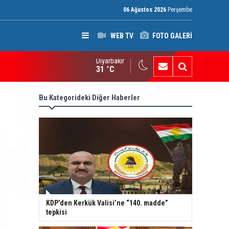
06 Ağustos 2026
Perşembe
WEB TV
FOTO GALERİ
Diyarbakır
ak: Silah bırakmayan gruplara terör yasası uygulanacak
31 °C
Bu Kategorideki Diğer Haberler
KDP’den Kerkük Valisi’ne “140. madde”
tepkisi