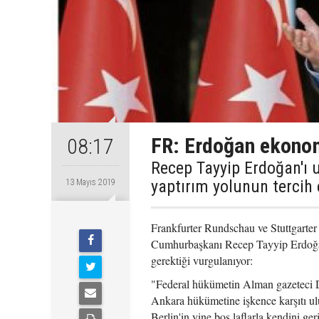
FR: Erdoğan ekonom
08:17
Recep Tayyip Erdoğan'ı 
yaptırım yolunun tercih 
13 Mayıs 2019
Frankfurter Rundschau ve Stuttgarter
Cumhurbaşkanı Recep Tayyip Erdoğan'
gerektiği vurgulanıyor:
"Federal hükümetin Alman gazeteci De
Ankara hükümetine işkence karşıtı ulu
Berlin'in yine boş laflarla kendini g