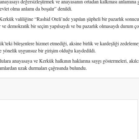
 anayasayı değersizleştirmek ve anayasanın ortadan kalkması anlamına g
vlet olma anlamı da boşalır” denildi.
ük valiliğine “Rashid Oteli’nde yapılan şüpheli bir pazarlık sonuc
r ve demokratik bir seçim yapılsaydı ve bu pazarlık olmasaydı durum ço
’teki bileşenlere hizmet etmediği, aksine birlik ve kardeşliği zedelemey
e yönelik uygunsuz bir girişim olduğu kaydedildi.
lara anayasaya ve Kerkük halkının haklarına saygı göstermeleri, akılc
ımlardan uzak durmaları çağrısında bulundu.