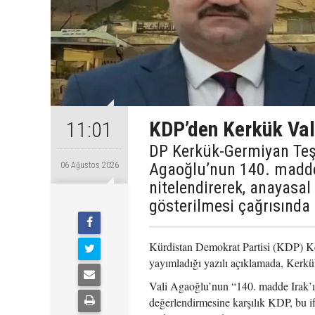
KDP’den Kerkük Val
11:01
DP Kerkük-Germiyan Te
Agaoğlu’nun 140. maddey
06 Ağustos 2026
nitelendirerek, anayasal
gösterilmesi çağrısında
Kürdistan Demokrat Partisi (KDP) K
yayımladığı yazılı açıklamada, Kerk
Vali Agaoğlu’nun “140. madde Irak’ın
değerlendirmesine karşılık KDP, bu i