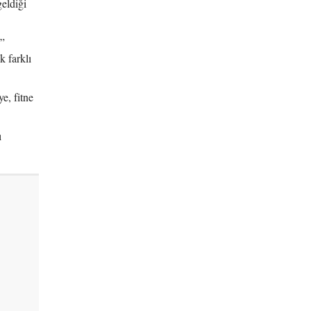
eldiği
u”
k farklı
e, fitne
ı