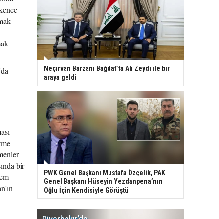
şkence
rmak
mak
Neçirvan Barzani Bağdat’ta Ali Zeydi ile bir
'da
araya geldi
ması
etme
menler
şında bir
PWK Genel Başkanı Mustafa Özçelik, PAK
rem
Genel Başkanı Hüseyin Yezdanpena’nın
an'ın
Oğlu İçin Kendisiyle Görüştü
Diyarbakır’da
WDR, Kü