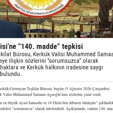
isi’ne “140. madde” tepkisi
şkilat Bürosu, Kerkük Valisi Muhammed Sama
e ilişkin sözlerini “sorumsuzca” olarak
 haklara ve Kerkük halkının iradesine saygı
 bulundu.
erkük-Germiyan Teşkilat Bürosu, bugün (5 Ağustos 2026 Çarşamba)
ük Valisi Muhammed Samaan Agaoğlu’nun sözlerine yanıt verdi.
 en büyük siyasi hatasıdır ve 16 Ekim’den itibaren ölmüştür” şeklinde
fadeleri “sorumsuzca” olarak nitelendirdi. Açıklamada, valinin 140. ma