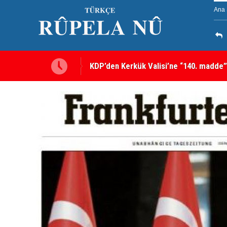
Ana 
Kerkük’te Kürt partilerden 7 maddelik o