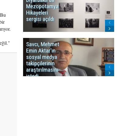
Mezopotamya
yayın y
Hikayeleri
Cosmo K
 Bu
sergisi açıldı
program
bir
sonlandı
rıyor.
eğil."
Savcı, Mehmet
Kürdist
Emin Aktar'ın
Bölgesi 
sosyal medya
Washing
takipçilerinin
Gündem
araştırılmasını
ile ilişkil
istedi