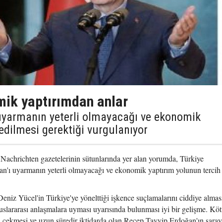
ik yaptırımdan anlar
uyarmanın yeterli olmayacağı ve ekonomik
edilmesi gerektiği vurgulanıyor
 Nachrichten gazetelerinin sütunlarında yer alan yorumda, Türkiye
ı uyarmanın yeterli olmayacağı ve ekonomik yaptırım yolunun tercih 
niz Yücel'in Türkiye'ye yönelttiği işkence suçlamalarını ciddiye almas
slararası anlaşmalara uyması uyarısında bulunması iyi bir gelişme. Köt
eri çekmesi ve uzun süredir iktidarda olan Recep Tayyip Erdoğan'ın sara