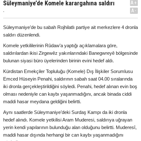
Süleymaniye’de Komele karargahına saldırı
A+
.
A-
Süleymaniye’de bu sabah Rojhilatlı partiye ait merkezlere 4 dronla
saldırı düzenlendi.
Komele yetkililerinin Rûdaw’a yaptığı açıklamalara göre,
saldırılardan ikisi Zirgewêz yakınlarındaki Banegwreyê bölgesinde
bulunan siyasi büro üyelerinden birinin evini hedef aldı.
Kürdistan Emekçiler Topluluğu (Komele) Dış İlişkiler Sorumlusu
Emced Hüseyin Penahi, saldırının sabah saat 04.00 sıralarında
iki dronla gerçekleştirildiğini söyledi. Penahi, hedef alınan evin boş
olması nedeniyle can kaybı yaşanmadığını, ancak binada ciddi
maddi hasar meydana geldiğini belirtti.
Aynı saatlerde Süleymaniye’deki Surdaş Kampı da iki dronla
hedef alındı. Komele yetkilisi Aram Muderesi, saldırıya uğrayan
yerin kendi yapılarının bulunduğu alan olduğunu belirtti. Muderesî,
maddi hasar dışında herhangi bir can kaybı yaşanmadığını