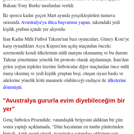
Bakanı Tony Burke tarafından verildi.
İki sporcu kadın geçen Mart ayında gerçekleştirilen turnuva
sırasında
Avustralya'ya iltica başvurusu yapan,
takımdaki yedi
kişilik grubun içinde yer alıyordu.
İran Kadın Milli Futbol Takımı'nın bazı oyuncuları, Güney Kore'ye
karşı oynadıkları Asya Kupası'nın açılış maçından önceki
seremonide kendi ülkelerinin milli marşını okumamış ve bu durum
Tahran yönetimine yönelik bir protesto olarak algılanmıştı. İran'dan
gelen yoğun tepkiler üzerine futbolcular diğer maçlardan önce milli
marşı okumuş ve yedi kişilik gruptan beşi, oluşan siyasi baskı ve
ailelerine yönelik kötü muamele olabileceği endişesi ile
ülkelerine
dönmüştü.
"Avustralya gururla evim diyebileceğim bir
yer"
Genç futbolcu Pesendide, vatandaşlık belgesini aldıktan bir gün
sonra yaptığı açıklamada, "Dün hayatımın en mutlu günlerinden
biriydi. Artık resmî olarak Avustralya vatandaşı olduğum için