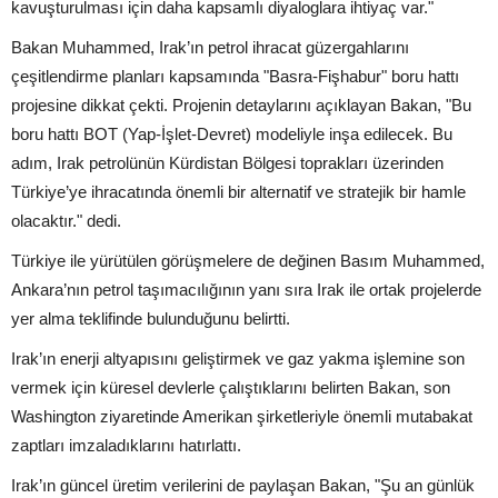
kavuşturulması için daha kapsamlı diyaloglara ihtiyaç var."
Bakan Muhammed, Irak’ın petrol ihracat güzergahlarını
çeşitlendirme planları kapsamında "Basra-Fişhabur" boru hattı
projesine dikkat çekti. Projenin detaylarını açıklayan Bakan, "Bu
boru hattı BOT (Yap-İşlet-Devret) modeliyle inşa edilecek. Bu
adım, Irak petrolünün Kürdistan Bölgesi toprakları üzerinden
Türkiye’ye ihracatında önemli bir alternatif ve stratejik bir hamle
olacaktır." dedi.
Türkiye ile yürütülen görüşmelere de değinen Basım Muhammed,
Ankara’nın petrol taşımacılığının yanı sıra Irak ile ortak projelerde
yer alma teklifinde bulunduğunu belirtti.
Irak’ın enerji altyapısını geliştirmek ve gaz yakma işlemine son
vermek için küresel devlerle çalıştıklarını belirten Bakan, son
Washington ziyaretinde Amerikan şirketleriyle önemli mutabakat
zaptları imzaladıklarını hatırlattı.
Irak’ın güncel üretim verilerini de paylaşan Bakan, "Şu an günlük