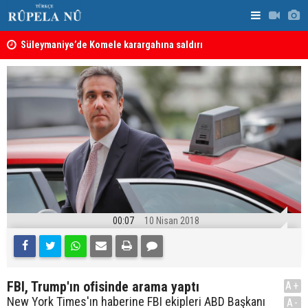
nın
Süleymaniye’de Komele karargahına saldırı
“Safları ne
sonuçlar d
00:07
10 Nisan 2018
FBI, Trump'ın ofisinde arama yaptı
A+
New York Times'ın haberine FBI ekipleri ABD Başkanı
A-