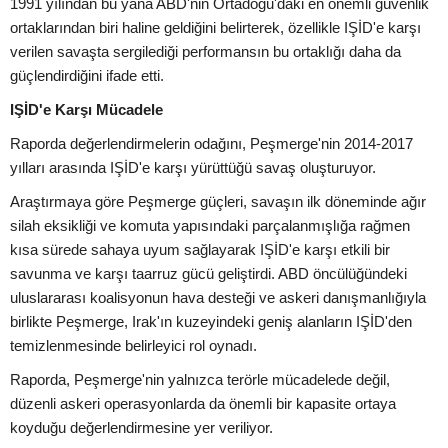
1991 yılından bu yana ABD'nin Ortadoğu'daki en önemli güvenlik
ortaklarından biri haline geldiğini belirterek, özellikle IŞİD'e karşı
verilen savaşta sergilediği performansın bu ortaklığı daha da
güçlendirdiğini ifade etti.
IŞİD'e Karşı Mücadele
Raporda değerlendirmelerin odağını, Peşmerge'nin 2014-2017
yılları arasında IŞİD'e karşı yürüttüğü savaş oluşturuyor.
Araştırmaya göre Peşmerge güçleri, savaşın ilk döneminde ağır
silah eksikliği ve komuta yapısındaki parçalanmışlığa rağmen
kısa sürede sahaya uyum sağlayarak IŞİD'e karşı etkili bir
savunma ve karşı taarruz gücü geliştirdi. ABD öncülüğündeki
uluslararası koalisyonun hava desteği ve askeri danışmanlığıyla
birlikte Peşmerge, Irak'ın kuzeyindeki geniş alanların IŞİD'den
temizlenmesinde belirleyici rol oynadı.
Raporda, Peşmerge'nin yalnızca terörle mücadelede değil,
düzenli askeri operasyonlarda da önemli bir kapasite ortaya
koyduğu değerlendirmesine yer veriliyor.