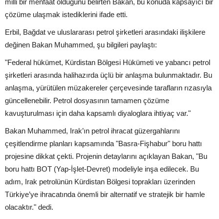
milli bir menfaat olduğunu belirten Bakan, bu konuda kapsayıcı bir
çözüme ulaşmak istediklerini ifade etti.
Erbil, Bağdat ve uluslararası petrol şirketleri arasındaki ilişkilere
değinen Bakan Muhammed, şu bilgileri paylaştı:
"Federal hükümet, Kürdistan Bölgesi Hükümeti ve yabancı petrol
şirketleri arasında halihazırda üçlü bir anlaşma bulunmaktadır. Bu
anlaşma, yürütülen müzakereler çerçevesinde tarafların rızasıyla
güncellenebilir. Petrol dosyasının tamamen çözüme
kavuşturulması için daha kapsamlı diyaloglara ihtiyaç var."
Bakan Muhammed, Irak’ın petrol ihracat güzergahlarını
çeşitlendirme planları kapsamında "Basra-Fişhabur" boru hattı
projesine dikkat çekti. Projenin detaylarını açıklayan Bakan, "Bu
boru hattı BOT (Yap-İşlet-Devret) modeliyle inşa edilecek. Bu
adım, Irak petrolünün Kürdistan Bölgesi toprakları üzerinden
Türkiye’ye ihracatında önemli bir alternatif ve stratejik bir hamle
olacaktır." dedi.