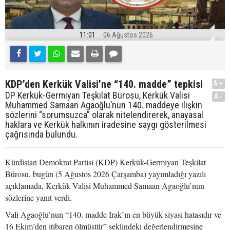
11:01
06 Ağustos 2026
KDP’den Kerkük Valisi’ne “140. madde” tepkisi
A+
DP Kerkük-Germiyan Teşkilat Bürosu, Kerkük Valisi
A-
Muhammed Samaan Agaoğlu’nun 140. maddeye ilişkin
sözlerini “sorumsuzca” olarak nitelendirerek, anayasal
haklara ve Kerkük halkının iradesine saygı gösterilmesi
çağrısında bulundu.
Kürdistan Demokrat Partisi (KDP) Kerkük-Germiyan Teşkilat
Bürosu, bugün (5 Ağustos 2026 Çarşamba) yayımladığı yazılı
açıklamada, Kerkük Valisi Muhammed Samaan Agaoğlu’nun
sözlerine yanıt verdi.
Vali Agaoğlu’nun “140. madde Irak’ın en büyük siyasi hatasıdır ve
16 Ekim’den itibaren ölmüştür” şeklindeki değerlendirmesine