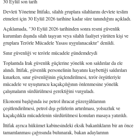
30 Eylül son tarih
Devleti Yönetme İttifakı, silahlı gruplara silahlarını devlete teslim
etmeleri için 30 Eylül 2026 tarihine kadar süre tanındığını açıkladı.
Açıklamada, "30 Eylül 2026 tarihinden sonra resmi güvenlik
kurumları dışında silah taşıyan veya silahlı faaliyet yürüten kişi ve
gruplara Terörle Mücadele Yasası uygulanacaktır" denildi.
Sınır güvenliği ve terörle mücadele gündemdeydi
Toplantıda Irak güvenlik güçlerine yönelik son saldırılar da ele
alındı. İttifak, güvenlik personelinin hayatını kaybettiği saldırıları
kınarken, sınır güvenliğinin güçlendirilmesi, terör örgütleriyle
mücadele ve uyuşturucu kaçakçılığının önlenmesine yönelik
çalışmaların sürdürülmesi gerektiğini vurguladı.
Ekonomi başlığında ise petrol ihracat güzergâhlarının
çeşitlendirilmesi, petrol dışı gelirlerin artırılması, yolsuzluk ve
kaçakçılıkla mücadelenin sürdürülmesi konuları masaya yatırıldı.
İttifak ayrıca hükümet kabinesindeki eksik bakanlıkların bir an önce
tamamlanması çağrısında bulunarak, bakan adaylarının