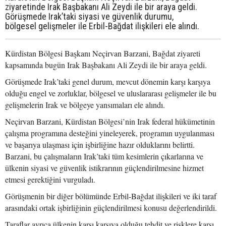
ziyaretinde Irak Başbakanı Ali Zeydi ile bir araya geldi.
Görüşmede Irak’taki siyasi ve güvenlik durumu,
bölgesel gelişmeler ile Erbil-Bağdat ilişkileri ele alındı.
Kürdistan Bölgesi Başkanı Neçirvan Barzani, Bağdat ziyareti
kapsamında bugün Irak Başbakanı Ali Zeydi ile bir araya geldi.
Görüşmede Irak’taki genel durum, mevcut dönemin karşı karşıya
olduğu engel ve zorluklar, bölgesel ve uluslararası gelişmeler ile bu
gelişmelerin Irak ve bölgeye yansımaları ele alındı.
Neçirvan Barzani, Kürdistan Bölgesi’nin Irak federal hükümetinin
çalışma programına desteğini yineleyerek, programın uygulanması
ve başarıya ulaşması için işbirliğine hazır olduklarını belirtti.
Barzani, bu çalışmaların Irak’taki tüm kesimlerin çıkarlarına ve
ülkenin siyasi ve güvenlik istikrarının güçlendirilmesine hizmet
etmesi gerektiğini vurguladı.
Görüşmenin bir diğer bölümünde Erbil-Bağdat ilişkileri ve iki taraf
arasındaki ortak işbirliğinin güçlendirilmesi konusu değerlendirildi.
Taraflar ayrıca ülkenin karşı karşıya olduğu tehdit ve risklere karşı