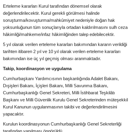
Erteleme kararları Kurul tarafından dönemsel olarak
değerlendirilecektir. Kurul gerekli görülmesi halinde
soruşturma/kovuşturma/mahkûmiyet nedeniyle doğan hak
yoksunluğunun tüm sonuçlarıyla ortadan kaldırılmasını sulh ceza
hâkimliği/mahkeme/infaz hâkimliğinden talep edebilecektir.
5 yıl olarak verilen erteleme kararları bakımından kararın verildiği
tarihten itibaren 2 yıl ve 10 yıl olarak verilen erteleme kararları
bakımından ise üç yıl geçmiş olması aranmaktadır.
Takip, koordinasyon ve uygulama
Cumhurbaşkanı Yardımcısının başkanlığında Adalet Bakanı,
Dışişleri Bakanı, İçişleri Bakanı, Milli Savunma Bakanı,
Cumhurbaşkanlığı Genel Sekreteri, Milli İstihbarat Teşkilâtı
Başkanı ve Milli Güvenlik Kurulu Genel Sekreterinden müteşekkil
Kurul Kanunun uygulanmasının takibi ve değerlendirilmesini
yapacaktır.
Kurulun koordinasyonun Cumhurbaşkanlığı Genel Sekreterliği
tarafından yapılması öngörüldü.