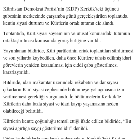
Kürdistan Demokrat Partisi’nin (KDP) Kerkük’teki üçüncü
şubesinin merkezinde çarşamba günü gerçekleştirilen toplantıda,
kentin siyasi durumu ve Kürtlerin ortak tutumu ele alındı.
Toplantıda, Kürt siyasi söyleminin ve ulusal konulardaki tutumun
ortaklaştırılması konusunda görüş birliğine varıldı.
Yayımlanan bildiride, Kürt partilerinin ortak toplantıları sürdürmesi
ve son yıllarda kaybedilen, daha önce Kürtlere tahsis edilmiş idari
görevlerin yeniden kazanılması için ciddi çaba gösterilmesi
kararlaştırıldı.
Bildiride, idari makamlar üzerindeki rekabetin ve dar siyasi
çıkarların Kürt siyasi cephesinde bölünmeye yol açmasına izin
verilmemesi gerektiği vurgulandı. İç bölünmelerin Kerkük’te
Kürtlerin daha fazla siyasi ve idari kayıp yaşamasına neden
olabileceği belirtildi.
Kürtlerin kentte çoğunluğu temsil ettiği ifade edilen bildiride, “Bu
siyasi ağırlığa saygı gösterilmelidir” denildi.
Diğer topluluklarla yapılacak anlaşmaların Kerkük’teki Kürtler