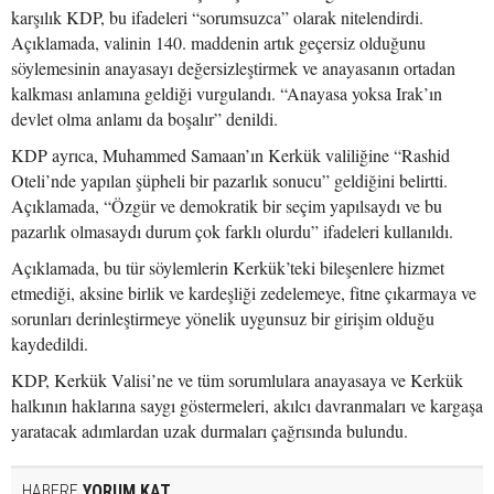
karşılık KDP, bu ifadeleri “sorumsuzca” olarak nitelendirdi.
Açıklamada, valinin 140. maddenin artık geçersiz olduğunu
söylemesinin anayasayı değersizleştirmek ve anayasanın ortadan
kalkması anlamına geldiği vurgulandı. “Anayasa yoksa Irak’ın
devlet olma anlamı da boşalır” denildi.
KDP ayrıca, Muhammed Samaan’ın Kerkük valiliğine “Rashid
Oteli’nde yapılan şüpheli bir pazarlık sonucu” geldiğini belirtti.
Açıklamada, “Özgür ve demokratik bir seçim yapılsaydı ve bu
pazarlık olmasaydı durum çok farklı olurdu” ifadeleri kullanıldı.
Açıklamada, bu tür söylemlerin Kerkük’teki bileşenlere hizmet
etmediği, aksine birlik ve kardeşliği zedelemeye, fitne çıkarmaya ve
sorunları derinleştirmeye yönelik uygunsuz bir girişim olduğu
kaydedildi.
KDP, Kerkük Valisi’ne ve tüm sorumlulara anayasaya ve Kerkük
halkının haklarına saygı göstermeleri, akılcı davranmaları ve kargaşa
yaratacak adımlardan uzak durmaları çağrısında bulundu.
HABERE
YORUM KAT