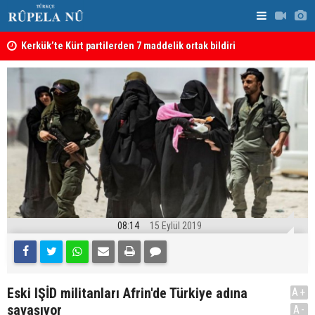
Kerkük’te Kürt partilerden 7 maddelik ortak bildiri
Irak: Silah
08:14
15 Eylül 2019
Eski IŞİD militanları Afrin'de Türkiye adına
A+
savaşıyor
A-