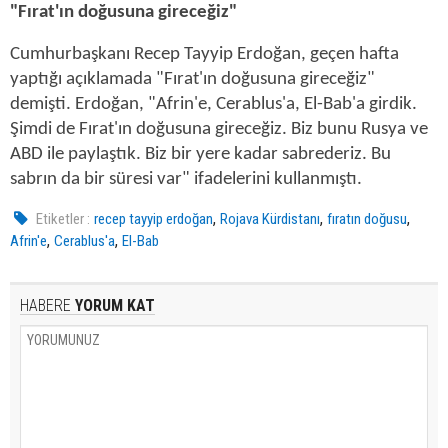
"Fırat'ın doğusuna gireceğiz"
Cumhurbaşkanı Recep Tayyip Erdoğan, geçen hafta
yaptığı açıklamada "Fırat'ın doğusuna gireceğiz"
demişti. Erdoğan, "Afrin'e, Cerablus'a, El-Bab'a girdik.
Şimdi de Fırat'ın doğusuna gireceğiz. Biz bunu Rusya ve
ABD ile paylaştık. Biz bir yere kadar sabrederiz. Bu
sabrın da bir süresi var" ifadelerini kullanmıştı.
,
,
,
Etiketler :
recep tayyip erdoğan
Rojava Kürdistanı
fıratın doğusu
,
,
Afrin'e
Cerablus'a
El-Bab
HABERE
YORUM KAT