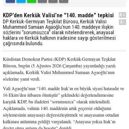
KDP’den Kerkük Valisi’ne “140. madde” tepkisi
A+
DP Kerkük-Germiyan Teşkilat Bürosu, Kerkük Valisi
A-
Muhammed Samaan Agaoğlu’nun 140. maddeye ilişkin
sözlerini “sorumsuzca” olarak nitelendirerek, anayasal
haklara ve Kerkük halkının iradesine saygı gösterilmesi
çağrısında bulundu.
Kürdistan Demokrat Partisi (KDP) Kerkük-Germiyan Teşkilat
Bürosu, bugün (5 Ağustos 2026 Çarşamba) yayımladığı yazılı
açıklamada, Kerkük Valisi Muhammed Samaan Agaoğlu’nun
sözlerine yanıt verdi.
Vali Agaoğlu’nun “140. madde Irak’ın en büyük siyasi hatasıdır ve
16 Ekim’den itibaren ölmüştür” şeklindeki değerlendirmesine
karşılık KDP, bu ifadeleri “sorumsuzca” olarak nitelendirdi.
Açıklamada, valinin 140. maddenin artık geçersiz olduğunu
söylemesinin anayasayı değersizleştirmek ve anayasanın ortadan
kalkması anlamına geldiği vurgulandı. “Anayasa yoksa Irak’ın
devlet olma anlamı da boşalır” denildi.