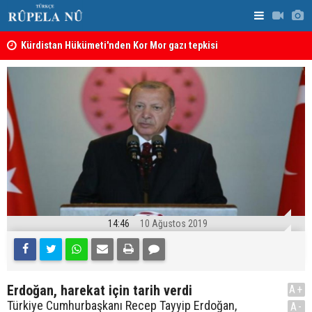
Kürdistan Hükümeti'nden Kor Mor gazı tepkisi
KDP’den Ke
14:46
10 Ağustos 2019
Erdoğan, harekat için tarih verdi
A+
Türkiye Cumhurbaşkanı Recep Tayyip Erdoğan,
A-