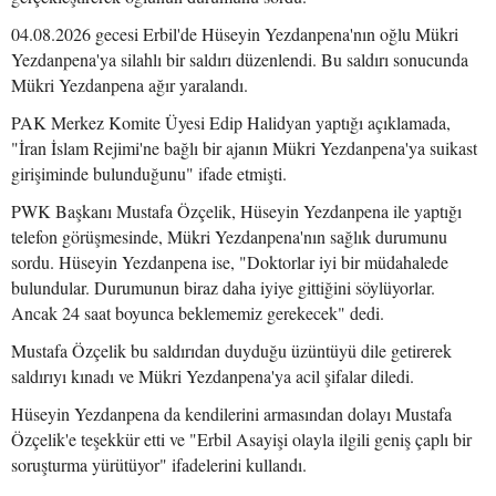
04.08.2026 gecesi Erbil'de Hüseyin Yezdanpena'nın oğlu Mükri
Yezdanpena'ya silahlı bir saldırı düzenlendi. Bu saldırı sonucunda
Mükri Yezdanpena ağır yaralandı.
PAK Merkez Komite Üyesi Edip Halidyan yaptığı açıklamada,
"İran İslam Rejimi'ne bağlı bir ajanın Mükri Yezdanpena'ya suikast
girişiminde bulunduğunu" ifade etmişti.
PWK Başkanı Mustafa Özçelik, Hüseyin Yezdanpena ile yaptığı
telefon görüşmesinde, Mükri Yezdanpena'nın sağlık durumunu
sordu. Hüseyin Yezdanpena ise, "Doktorlar iyi bir müdahalede
bulundular. Durumunun biraz daha iyiye gittiğini söylüyorlar.
Ancak 24 saat boyunca beklememiz gerekecek" dedi.
Mustafa Özçelik bu saldırıdan duyduğu üzüntüyü dile getirerek
saldırıyı kınadı ve Mükri Yezdanpena'ya acil şifalar diledi.
Hüseyin Yezdanpena da kendilerini armasından dolayı Mustafa
Özçelik'e teşekkür etti ve "Erbil Asayişi olayla ilgili geniş çaplı bir
soruşturma yürütüyor" ifadelerini kullandı.