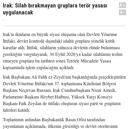
Irak: Silah bırakmayan gruplara terör yasası
A+
uygulanacak
A-
.
Irak'ta iktidarın en büyük siyasi oluşumu olan Devleti Yönetme
İttifakı, devlet kontrolü dışındaki silahlı gruplara yönelik kritik
kararlar aldı. İttifak, silahların yalnızca devletin elinde bulunması
gerektiğini vurgulayarak, 30 Eylül 2026'ya kadar silahlarını teslim
etmeyen gruplara bu tarihten sonra Terörle Mücadele Yasası
kapsamında işlem yapılacağını açıkladı.
Irak Başbakanı Ali Falih ez-Zeydi'nin başkanlığında gerçekleştirilen
Devleti Yönetme İttifakı'nın 37. toplantısına Kürdistan Bölgesi
Başkanı Neçirvan Barzani, Irak Cumhurbaşkanı Nizar Amedi,
Parlamento Başkanı Heybet Halbusi, Yüksek Yargı Konseyi
Başkanı Faik Zeydan ile ittifakı oluşturan siyasi parti ve grupların
liderleri katıldı.
Toplantının ardından Başbakanlık Basın Ofisi tarafından
yayımlanan açıklamada, ülkenin güvenliği ve devlet otoritesinin