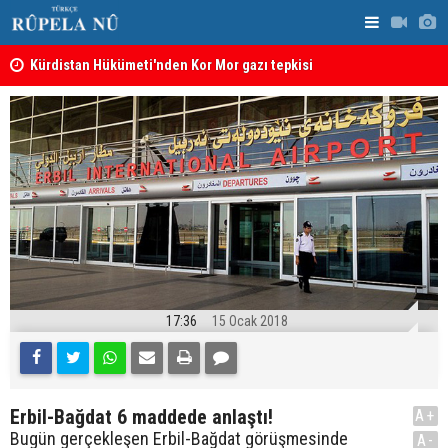
Kürdistan Hükümeti'nden Kor Mor gazı tepkisi
KDP’den Ke
17:36
15 Ocak 2018
Erbil-Bağdat 6 maddede anlaştı!
A+
Bugün gerçekleşen Erbil-Bağdat görüşmesinde
A-