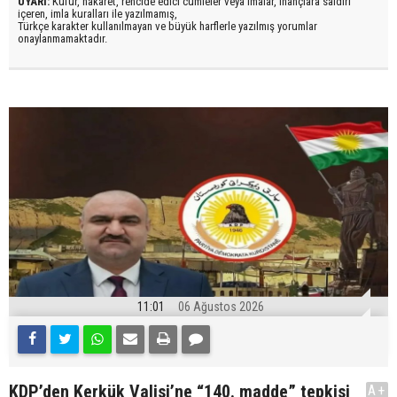
UYARI:
Küfür, hakaret, rencide edici cümleler veya imalar, inançlara saldırı
içeren, imla kuralları ile yazılmamış,
Türkçe karakter kullanılmayan ve büyük harflerle yazılmış yorumlar
onaylanmamaktadır.
11:01
06 Ağustos 2026
KDP’den Kerkük Valisi’ne “140. madde” tepkisi
A+