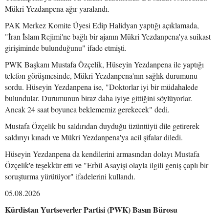
Mükri Yezdanpena ağır yaralandı.
PAK Merkez Komite Üyesi Edip Halidyan yaptığı açıklamada,
"İran İslam Rejimi'ne bağlı bir ajanın Mükri Yezdanpena'ya suikast
girişiminde bulunduğunu" ifade etmişti.
PWK Başkanı Mustafa Özçelik, Hüseyin Yezdanpena ile yaptığı
telefon görüşmesinde, Mükri Yezdanpena'nın sağlık durumunu
sordu. Hüseyin Yezdanpena ise, "Doktorlar iyi bir müdahalede
bulundular. Durumunun biraz daha iyiye gittiğini söylüyorlar.
Ancak 24 saat boyunca beklememiz gerekecek" dedi.
Mustafa Özçelik bu saldırıdan duyduğu üzüntüyü dile getirerek
saldırıyı kınadı ve Mükri Yezdanpena'ya acil şifalar diledi.
Hüseyin Yezdanpena da kendilerini armasından dolayı Mustafa
Özçelik'e teşekkür etti ve "Erbil Asayişi olayla ilgili geniş çaplı bir
soruşturma yürütüyor" ifadelerini kullandı.
05.08.2026
Kürdistan Yurtseverler Partisi (PWK) Basın Bürosu