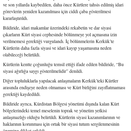
ve son yıllarda kaybedilen, daha önce Kürtlere tahsis edilmiş idari
görevlerin yeniden kazanılması için ciddi çaba gösterilmesi
kararlaştırıldı.
Bildiride, idari makamlar üzerindeki rekabetin ve dar siyasi
çıkarların Kürt siyasi cephesinde bölünmeye yol açmasına izin
verilmemesi gerektiği vurgulandı. İç bölünmelerin Kerkük’te
Kürtlerin daha fazla siyasi ve idari kayıp yaşamasına neden
olabileceği belirtildi.
Kürtlerin kentte çoğunluğu temsil ettiği ifade edilen bildiride, “Bu
siyasi ağırlığa saygı gösterilmelidir” denildi.
Diğer topluluklarla yapılacak anlaşmaların Kerkük’teki Kürtler
arasında endişeye neden olmaması ve Kürt birliğini zayıflatmaması
gerektiği kaydedildi.
Bildiride ayrıca, Kürdistan Bölgesi yönetimi dışında kalan Kürt
bölgelerindeki temel meselenin toprak ve yönetim yetkisi
anlaşmazlığı olduğu belirtildi. Kürtlerin siyasi kazanımlarının ve
haklarının korunması için ortak bir siyasi tutum sergilenmesinin
önemine dikkat çekildi.