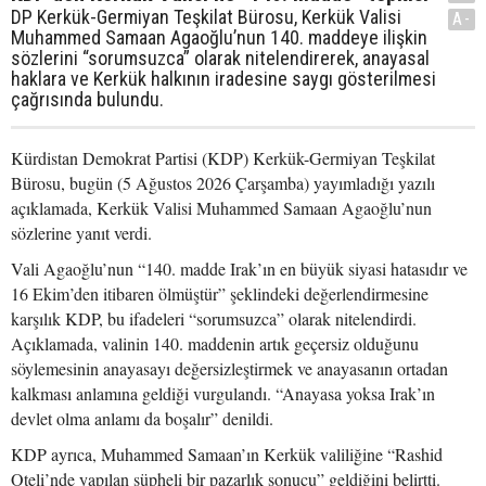
DP Kerkük-Germiyan Teşkilat Bürosu, Kerkük Valisi
A-
Muhammed Samaan Agaoğlu’nun 140. maddeye ilişkin
sözlerini “sorumsuzca” olarak nitelendirerek, anayasal
haklara ve Kerkük halkının iradesine saygı gösterilmesi
çağrısında bulundu.
Kürdistan Demokrat Partisi (KDP) Kerkük-Germiyan Teşkilat
Bürosu, bugün (5 Ağustos 2026 Çarşamba) yayımladığı yazılı
açıklamada, Kerkük Valisi Muhammed Samaan Agaoğlu’nun
sözlerine yanıt verdi.
Vali Agaoğlu’nun “140. madde Irak’ın en büyük siyasi hatasıdır ve
16 Ekim’den itibaren ölmüştür” şeklindeki değerlendirmesine
karşılık KDP, bu ifadeleri “sorumsuzca” olarak nitelendirdi.
Açıklamada, valinin 140. maddenin artık geçersiz olduğunu
söylemesinin anayasayı değersizleştirmek ve anayasanın ortadan
kalkması anlamına geldiği vurgulandı. “Anayasa yoksa Irak’ın
devlet olma anlamı da boşalır” denildi.
KDP ayrıca, Muhammed Samaan’ın Kerkük valiliğine “Rashid
Oteli’nde yapılan şüpheli bir pazarlık sonucu” geldiğini belirtti.