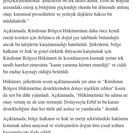
gerçekleştirilmelidir. Şirketlerin bu tek taraflı adımı, Erbil ile Bağdat
arasındaki enerji iş birliğinin güçlendiği olumlu bir dönemde atılmış
olup, kurumsal prosedürlere ve yerleşik ilişkilere haksız bir
müdahaledir."
Açıklamada, Kürdistan Bölgesi Hükümetinin daha önce kendi
enerji tesisleri için defalarca ek doğal gaz talebinde bulunduğu
ancak bu taleplerin karşılanmadığı hatırlatıldı. Şirketlerin, bölge
halkının ve Irak’ın genel elektrik ihtiyacını karşılamak için
Kürdistan Bölgesi Hükümeti ile koordinasyon kurmak yerine tek
taraflı hareket etmesinin "kamu yararına hizmet etmediği" ve ciddi
bir endişe kaynağı olduğu belirtildi.
Hükümet, şirketlerin resmi açıklamasında yer alan ve "Kürdistan
Bölgesi Hükümetine desteklerinden dolayı teşekkür edilen" kısmı
da sert bir dille yalanladı. Açıklamada, "Hükümetimiz bu adıma ne
onay vermiş ne de izin vermiştir. Dolayısıyla Erbil’in bu kararı
desteklediğine dair her türlü atıf asılsız ve yanıltıcıdır." denildi.
Açıklamada, bölge halkının ve Irak’ın enerji sektöründeki haklarını
korumak adına anayasal ve sözleşmeden doğan tüm yasal yollara
başvurulacağı ifade edildi.