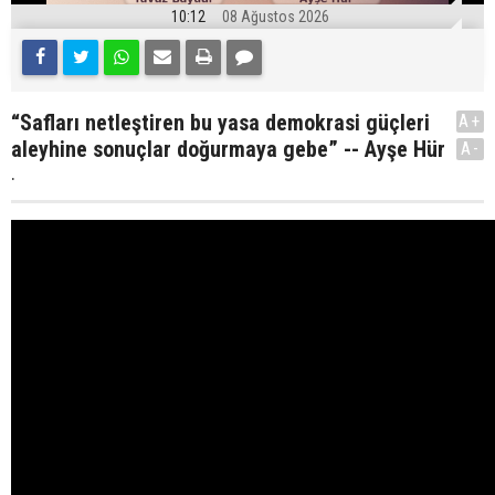
10:12
08 Ağustos 2026
“Safları netleştiren bu yasa demokrasi güçleri
A+
aleyhine sonuçlar doğurmaya gebe” -- Ayşe Hür
A-
.