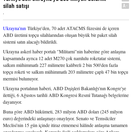
silah satışı
A-
.
Ukrayna'nın
Türkiye'den, 70 adet ATACMS füzesini de içeren
ABD üretimi topçu silahlarından oluşan büyük bir paket silah
sistemi satın alacağı bildirildi.
Ukrayna askerî haber portalı "Militarni"nin haberine göre anlaşma
kapsamında ayrıca 12 adet M270 çok namlulu roketatar sistemi,
salkım mühimmatlı 227 milimetre kalibreli 2 bin 500'den fazla
topçu roketi ve salkım mühimmatlı 203 milimetre çaplı 47 bin topçu
mermisi bulunuyor.
Ukrayna portalının haberi, ABD Dışişleri Bakanlığı'nın Kongre'ye
ilettiği, 6 Ağustos tarihli ABD Kongresi Resmî Tutanağı belgelerine
dayanıyor.
Buna göre ABD hükümeti, 283 milyon ABD doları (245 milyon
euro) değerindeki anlaşmayı onaylıyor. Senato ve Temsilciler
Meclisi'nin 15 gün içinde itiraz etmemesi hâlinde anlaşma tamamen
onaylanmış sayılacak. Konuyla ilgili açıklamalara göre Ankara,