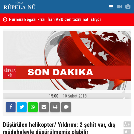
şı
Hürmüz Boğazı krizi: İran ABD'den tazminat istiyor
İran'dan Hü
15:00
10 Şubat 2018
Düşürülen helikopter/ Yıldırım: 2 şehit var, dış
A+
müdahaleyle düşürülmemiş olabilir
A-