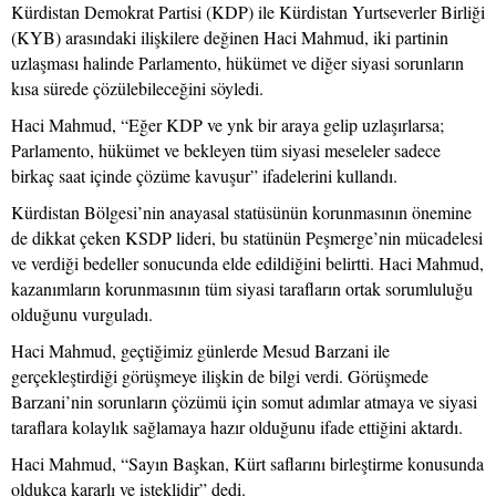
Kürdistan Demokrat Partisi (KDP) ile Kürdistan Yurtseverler Birliği
(KYB) arasındaki ilişkilere değinen Haci Mahmud, iki partinin
uzlaşması halinde Parlamento, hükümet ve diğer siyasi sorunların
kısa sürede çözülebileceğini söyledi.
Haci Mahmud, “Eğer KDP ve ynk bir araya gelip uzlaşırlarsa;
Parlamento, hükümet ve bekleyen tüm siyasi meseleler sadece
birkaç saat içinde çözüme kavuşur” ifadelerini kullandı.
Kürdistan Bölgesi’nin anayasal statüsünün korunmasının önemine
de dikkat çeken KSDP lideri, bu statünün Peşmerge’nin mücadelesi
ve verdiği bedeller sonucunda elde edildiğini belirtti. Haci Mahmud,
kazanımların korunmasının tüm siyasi tarafların ortak sorumluluğu
olduğunu vurguladı.
Haci Mahmud, geçtiğimiz günlerde Mesud Barzani ile
gerçekleştirdiği görüşmeye ilişkin de bilgi verdi. Görüşmede
Barzani’nin sorunların çözümü için somut adımlar atmaya ve siyasi
taraflara kolaylık sağlamaya hazır olduğunu ifade ettiğini aktardı.
Haci Mahmud, “Sayın Başkan, Kürt saflarını birleştirme konusunda
oldukça kararlı ve isteklidir” dedi.