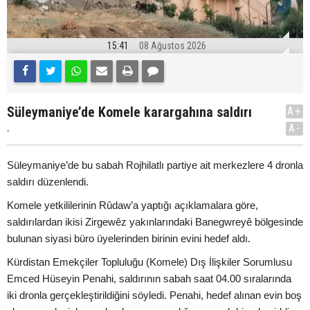
15:41
08 Ağustos 2026
Süleymaniye’de Komele karargahına saldırı
A+
.
A-
Süleymaniye’de bu sabah Rojhilatlı partiye ait merkezlere 4 dronla
saldırı düzenlendi.
Komele yetkililerinin Rûdaw’a yaptığı açıklamalara göre,
saldırılardan ikisi Zirgewêz yakınlarındaki Banegwreyê bölgesinde
bulunan siyasi büro üyelerinden birinin evini hedef aldı.
Kürdistan Emekçiler Topluluğu (Komele) Dış İlişkiler Sorumlusu
Emced Hüseyin Penahi, saldırının sabah saat 04.00 sıralarında
iki dronla gerçekleştirildiğini söyledi. Penahi, hedef alınan evin boş