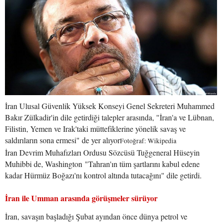
İran Ulusal Güvenlik Yüksek Konseyi Genel Sekreteri Muhammed
Bakır Zülkadir'in dile getirdiği talepler arasında, "İran'a ve Lübnan,
Filistin, Yemen ve Irak'taki müttefiklerine yönelik savaş ve
saldırıların sona ermesi" de yer alıyor
Fotoğraf: Wikipedia
İran Devrim Muhafızları Ordusu Sözcüsü Tuğgeneral Hüseyin
Muhibbi de, Washington "Tahran'ın tüm şartlarını kabul edene
kadar Hürmüz Boğazı'nı kontrol altında tutacağını" dile getirdi.
İran ile Umman arasında görüşmeler sürüyor
İran, savaşın başladığı Şubat ayından önce dünya petrol ve