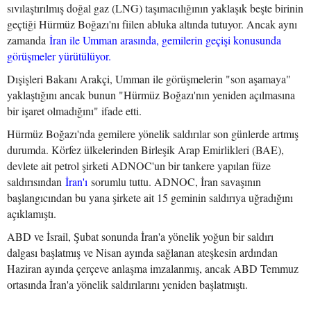
sıvılaştırılmış doğal gaz (LNG) taşımacılığının yaklaşık beşte birinin
geçtiği Hürmüz Boğazı'nı fiilen abluka altında tutuyor. Ancak aynı
zamanda
İran ile Umman arasında, gemilerin geçişi konusunda
görüşmeler yürütülüyor.
Dışişleri Bakanı Arakçi, Umman ile görüşmelerin "son aşamaya"
yaklaştığını ancak bunun "Hürmüz Boğazı'nın yeniden açılmasına
bir işaret olmadığını" ifade etti.
Hürmüz Boğazı'nda gemilere yönelik saldırılar son günlerde artmış
durumda. Körfez ülkelerinden Birleşik Arap Emirlikleri (BAE),
devlete ait petrol şirketi ADNOC'un bir tankere yapılan füze
saldırısından
İran'ı
sorumlu tuttu. ADNOC, İran savaşının
başlangıcından bu yana şirkete ait 15 geminin saldırıya uğradığını
açıklamıştı.
ABD ve İsrail, Şubat sonunda İran'a yönelik yoğun bir saldırı
dalgası başlatmış ve Nisan ayında sağlanan ateşkesin ardından
Haziran ayında çerçeve anlaşma imzalanmış, ancak ABD Temmuz
ortasında İran'a yönelik saldırılarını yeniden başlatmıştı.