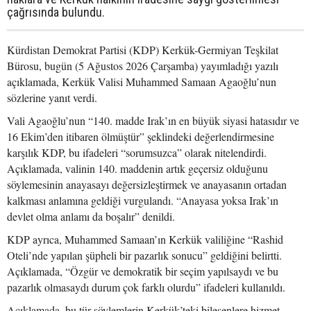
çağrısında bulundu.
Kürdistan Demokrat Partisi (KDP) Kerkük-Germiyan Teşkilat
Bürosu, bugün (5 Ağustos 2026 Çarşamba) yayımladığı yazılı
açıklamada, Kerkük Valisi Muhammed Samaan Agaoğlu’nun
sözlerine yanıt verdi.
Vali Agaoğlu’nun “140. madde Irak’ın en büyük siyasi hatasıdır ve
16 Ekim’den itibaren ölmüştür” şeklindeki değerlendirmesine
karşılık KDP, bu ifadeleri “sorumsuzca” olarak nitelendirdi.
Açıklamada, valinin 140. maddenin artık geçersiz olduğunu
söylemesinin anayasayı değersizleştirmek ve anayasanın ortadan
kalkması anlamına geldiği vurgulandı. “Anayasa yoksa Irak’ın
devlet olma anlamı da boşalır” denildi.
KDP ayrıca, Muhammed Samaan’ın Kerkük valiliğine “Rashid
Oteli’nde yapılan şüpheli bir pazarlık sonucu” geldiğini belirtti.
Açıklamada, “Özgür ve demokratik bir seçim yapılsaydı ve bu
pazarlık olmasaydı durum çok farklı olurdu” ifadeleri kullanıldı.
Açıklamada, bu tür söylemlerin Kerkük’teki bileşenlere hizmet