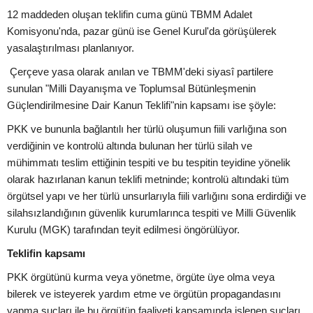
12 maddeden oluşan teklifin cuma günü TBMM Adalet
Komisyonu'nda, pazar günü ise Genel Kurul'da görüşülerek
yasalaştırılması planlanıyor.
Çerçeve yasa olarak anılan ve TBMM'deki siyasî partilere
sunulan "Milli Dayanışma ve Toplumsal Bütünleşmenin
Güçlendirilmesine Dair Kanun Teklifi"nin kapsamı ise şöyle:
PKK ve bununla bağlantılı her türlü oluşumun fiili varlığına son
verdiğinin ve kontrolü altında bulunan her türlü silah ve
mühimmatı teslim ettiğinin tespiti ve bu tespitin teyidine yönelik
olarak hazırlanan kanun teklifi metninde; kontrolü altındaki tüm
örgütsel yapı ve her türlü unsurlarıyla fiili varlığını sona erdirdiği ve
silahsızlandığının güvenlik kurumlarınca tespiti ve Milli Güvenlik
Kurulu (MGK) tarafından teyit edilmesi öngörülüyor.
Teklifin kapsamı
PKK örgütünü kurma veya yönetme, örgüte üye olma veya
bilerek ve isteyerek yardım etme ve örgütün propagandasını
yapma suçları ile bu örgütün faaliyeti kapsamında işlenen suçları