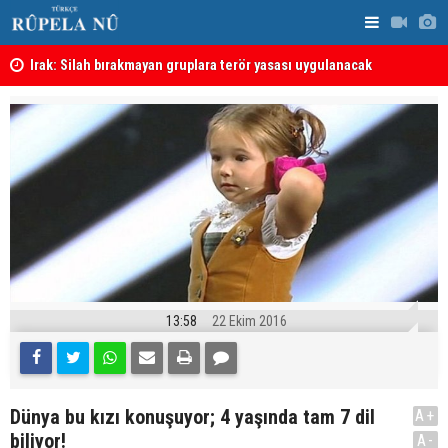
Irak: Silah bırakmayan gruplara terör yasası uygulanacak
Neçirvan Ba
13:58
22 Ekim 2016
Dünya bu kızı konuşuyor; 4 yaşında tam 7 dil
A+
biliyor!
A-