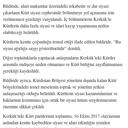
Bildiride, idari makamlar üzerindeki rekabetin ve dar siyasi
çıkarların Kürt siyasi cephesinde bölünmeye yol açmasına izin
verilmemesi gerektiği vurgulandı. İç bölünmelerin Kerkük’te
Kürtlerin daha fazla siyasi ve idari kayıp yaşamasına neden
olabileceği belirtildi.
Kürtlerin kentte çoğunluğu temsil ettiği ifade edilen bildiride, “Bu
siyasi ağırlığa saygı gösterilmelidir” denildi.
Diğer topluluklarla yapılacak anlaşmaların Kerkük’teki Kürtler
arasında endişeye neden olmaması ve Kürt birliğini zayıflatmaması
gerektiği kaydedildi.
Bildiride ayrıca, Kürdistan Bölgesi yönetimi dışında kalan Kürt
bölgelerindeki temel meselenin toprak ve yönetim yetkisi
anlaşmazlığı olduğu belirtildi. Kürtlerin siyasi kazanımlarının ve
haklarının korunması için ortak bir siyasi tutum sergilenmesinin
önemine dikkat çekildi.
Kerkük’teki Kürt partilerinin toplantısı, 16 Ekim 2017 olaylarının
ardından kentte kaybedilen siyasi ve idari etkinliğin yeniden