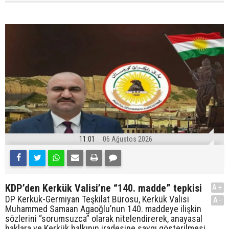
11:01
06 Ağustos 2026
KDP’den Kerkük Valisi’ne “140. madde” tepkisi
A+
DP Kerkük-Germiyan Teşkilat Bürosu, Kerkük Valisi
A-
Muhammed Samaan Agaoğlu’nun 140. maddeye ilişkin
sözlerini “sorumsuzca” olarak nitelendirerek, anayasal
haklara ve Kerkük halkının iradesine saygı gösterilmesi