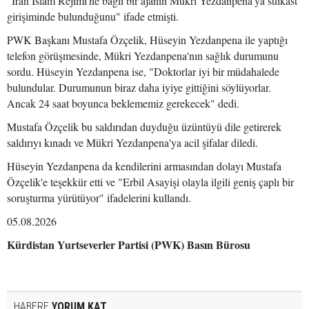
"İran İslam Rejimi'ne bağlı bir ajanın Mükri Yezdanpena'ya suikast
girişiminde bulunduğunu" ifade etmişti.
PWK Başkanı Mustafa Özçelik, Hüseyin Yezdanpena ile yaptığı
telefon görüşmesinde, Mükri Yezdanpena'nın sağlık durumunu
sordu. Hüseyin Yezdanpena ise, "Doktorlar iyi bir müdahalede
bulundular. Durumunun biraz daha iyiye gittiğini söylüyorlar.
Ancak 24 saat boyunca beklememiz gerekecek" dedi.
Mustafa Özçelik bu saldırıdan duyduğu üzüntüyü dile getirerek
saldırıyı kınadı ve Mükri Yezdanpena'ya acil şifalar diledi.
Hüseyin Yezdanpena da kendilerini armasından dolayı Mustafa
Özçelik'e teşekkür etti ve "Erbil Asayişi olayla ilgili geniş çaplı bir
soruşturma yürütüyor" ifadelerini kullandı.
05.08.2026
Kürdistan Yurtseverler Partisi (PWK) Basın Bürosu
HABERE
YORUM KAT