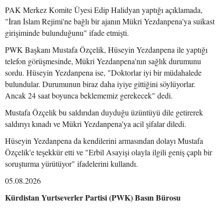
PAK Merkez Komite Üyesi Edip Halidyan yaptığı açıklamada,
"İran İslam Rejimi'ne bağlı bir ajanın Mükri Yezdanpena'ya suikast
girişiminde bulunduğunu" ifade etmişti.
PWK Başkanı Mustafa Özçelik, Hüseyin Yezdanpena ile yaptığı
telefon görüşmesinde, Mükri Yezdanpena'nın sağlık durumunu
sordu. Hüseyin Yezdanpena ise, "Doktorlar iyi bir müdahalede
bulundular. Durumunun biraz daha iyiye gittiğini söylüyorlar.
Ancak 24 saat boyunca beklememiz gerekecek" dedi.
Mustafa Özçelik bu saldırıdan duyduğu üzüntüyü dile getirerek
saldırıyı kınadı ve Mükri Yezdanpena'ya acil şifalar diledi.
Hüseyin Yezdanpena da kendilerini armasından dolayı Mustafa
Özçelik'e teşekkür etti ve "Erbil Asayişi olayla ilgili geniş çaplı bir
soruşturma yürütüyor" ifadelerini kullandı.
05.08.2026
Kürdistan Yurtseverler Partisi (PWK) Basın Bürosu