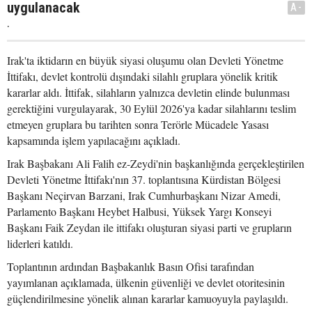
uygulanacak
A-
.
Irak'ta iktidarın en büyük siyasi oluşumu olan Devleti Yönetme
İttifakı, devlet kontrolü dışındaki silahlı gruplara yönelik kritik
kararlar aldı. İttifak, silahların yalnızca devletin elinde bulunması
gerektiğini vurgulayarak, 30 Eylül 2026'ya kadar silahlarını teslim
etmeyen gruplara bu tarihten sonra Terörle Mücadele Yasası
kapsamında işlem yapılacağını açıkladı.
Irak Başbakanı Ali Falih ez-Zeydi'nin başkanlığında gerçekleştirilen
Devleti Yönetme İttifakı'nın 37. toplantısına Kürdistan Bölgesi
Başkanı Neçirvan Barzani, Irak Cumhurbaşkanı Nizar Amedi,
Parlamento Başkanı Heybet Halbusi, Yüksek Yargı Konseyi
Başkanı Faik Zeydan ile ittifakı oluşturan siyasi parti ve grupların
liderleri katıldı.
Toplantının ardından Başbakanlık Basın Ofisi tarafından
yayımlanan açıklamada, ülkenin güvenliği ve devlet otoritesinin
güçlendirilmesine yönelik alınan kararlar kamuoyuyla paylaşıldı.