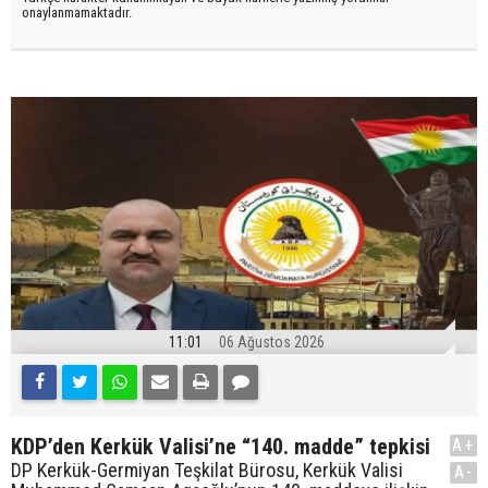
onaylanmamaktadır.
11:01
06 Ağustos 2026
KDP’den Kerkük Valisi’ne “140. madde” tepkisi
A+
DP Kerkük-Germiyan Teşkilat Bürosu, Kerkük Valisi
A-