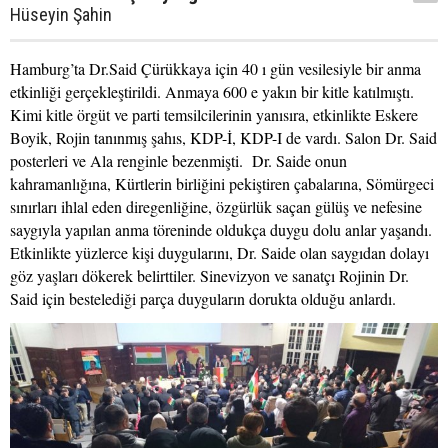
Hüseyin Şahin
Hamburg’ta Dr.Said Çürükkaya için 40 ı gün vesilesiyle bir anma
etkinliği gerçekleştirildi. Anmaya 600 e yakın bir kitle katılmıştı.
Kimi kitle örgüt ve parti temsilcilerinin yanısıra, etkinlikte Eskere
Boyik, Rojin tanınmış şahıs, KDP-İ, KDP-I de vardı. Salon Dr. Said
posterleri ve Ala renginle bezenmişti.
Dr. Saide onun
kahramanlığına, Kürtlerin birliğini pekiştiren çabalarına, Sömürgeci
sınırları ihlal eden diregenliğine, özgürlük saçan gülüş ve nefesine
saygıyla yapılan anma töreninde oldukça duygu dolu anlar yaşandı.
Etkinlikte yüzlerce kişi duygularını, Dr. Saide olan saygıdan dolayı
göz yaşları dökerek belirttiler. Sinevizyon ve sanatçı Rojinin Dr.
Said için bestelediği parça duyguların dorukta olduğu anlardı.