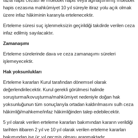
fazla hapis cezası ile müebbet hapis veya ağırlaştırılmış müebbet
hapis cezasına mahkûmiyet 10 yıl süreyle itiraz yolu açık olmak
üzere infaz hâkiminin kararıyla ertelenecektir.
Erteleme süresi suç işlenmeksizin geçirildiği takdirde verilen ceza
infaz edilmiş sayılacaktır.
Zamanaşımı
Erteleme sürelerinde dava ve ceza zamanaşımı süreleri
işlemeyecektir.
Hak yoksunlukları
Erteleme kararları Kurul tarafından dönemsel olarak
değerlendirilecektir. Kurul gerekli görülmesi halinde
soruşturma/kovuşturma/mahkûmiyet nedeniyle doğan hak
yoksunluğunun tüm sonuçlarıyla ortadan kaldırılmasını sulh ceza
hâkimliği/mahkeme/infaz hâkimliğinden talep edebilecektir.
5 yıl olarak verilen erteleme kararları bakımından kararın verildiği
tarihten itibaren 2 yıl ve 10 yıl olarak verilen erteleme kararları
bakımından ise üç yıl geçmiş olması aranmaktadır.