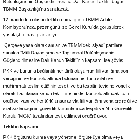
Bütünleşmenin Güçlendirilmesine Dair Kanun Teklifi”, bugün
TBMM Başkanlığı’na sunulacak.
12 maddeden oluşan teklifin cuma günü TBMM Adalet
Komisyonu'nda, pazar günü ise Genel Kurul'da görüşülerek
yasalaştırılması planlanıyor.
Çerçeve yasa olarak anılan ve TBMM'deki siyasî partilere
sunulan "Milli Dayanışma ve Toplumsal Bütünleşmenin
Güçlendirilmesine Dair Kanun Teklifi"nin kapsamı ise şöyle:
PKK ve bununla bağlantılı her türlü oluşumun fiili varlığına son
verdiğinin ve kontrolü altında bulunan her türlü silah ve
mühimmatı teslim ettiğinin tespiti ve bu tespitin teyidine yönelik
olarak hazırlanan kanun teklifi metninde; kontrolü altındaki tüm
örgütsel yapı ve her türlü unsurlarıyla fiili varlığını sona erdirdiği ve
silahsızlandığının güvenlik kurumlarınca tespiti ve Milli Güvenlik
Kurulu (MGK) tarafından teyit edilmesi öngörülüyor.
Teklifin kapsamı
PKK örgütünü kurma veya yönetme, örgüte üye olma veya