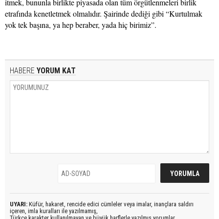
itmek, bununla birlikte piyasada olan tüm örgütlenmeleri birlik
etrafında kenetletmek olmalıdır. Şairinde dediği gibi “Kurtulmak
yok tek başına, ya hep beraber, yada hiç birimiz”.
HABERE
YORUM KAT
UYARI:
Küfür, hakaret, rencide edici cümleler veya imalar, inançlara saldırı
içeren, imla kuralları ile yazılmamış,
Türkçe karakter kullanılmayan ve büyük harflerle yazılmış yorumlar