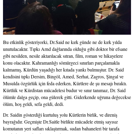
Bu etkinlik gösteriyorki, Dr.Said ne kırk günde ne de kırk yılda
unutulacaktır. Tıpkı Arnd dağlarında olduğu gibi doktor bir efsane
gibi nesilden, nesile aktarılacak sıtran, film, roman ve hikayelere
konu olacaktır. Kahramanlığı sömürgeci sınırları parçalamakla
kalmamış, Kürdün yaşadığı her kıtada yankı bulmuştur. Dr. Said
kendisini tıpkı Dersim, Bingöl, Amed, Serhat, Zagros, Şingal ve
Musulda özgürlük için feda ederken, Kürtlere de şu mesajı bıraktı.
Kürtlük ve Kürdistan mücadelesi budur ve sınır tanımaz, Dr. Said
ölümle dalga geçip, ona gülerek gitti. Giderkende uğruna değecekse
ölüm, hoş geldi, sefa geldi, dedi.
Dr. Saidin gösterdiği kurtuluş yolu Kürtlerin birlik, ve direniş
bayrağıdır. Geçmişte Dr.Saitle birlikte mücadele etmiş sayısız
komutanın yeri safları sıklaştırmak, sudan bahaneleri bir tarafa