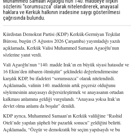
Muhammed Samaan Agaoğlu’nun 140. maddeye ilişkin
sözlerini “sorumsuzca” olarak nitelendirerek, anayasal
haklara ve Kerkük halkının iradesine saygı gösterilmesi
çağrısında bulundu.
Kürdistan Demokrat Partisi (KDP) Kerkük-Germiyan Teşkilat
Bürosu, bugün (5 Ağustos 2026 Çarşamba) yayımladığı yazılı
açıklamada, Kerkük Valisi Muhammed Samaan Agaoğlu’nun
sözlerine yanıt verdi.
Vali Agaoğlu’nun “140. madde Irak’ın en büyük siyasi hatasıdır ve
16 Ekim’den itibaren ölmüştür” şeklindeki değerlendirmesine
karşılık KDP, bu ifadeleri “sorumsuzca” olarak nitelendirdi.
Açıklamada, valinin 140. maddenin artık geçersiz olduğunu
söylemesinin anayasayı değersizleştirmek ve anayasanın ortadan
kalkması anlamına geldiği vurgulandı. “Anayasa yoksa Irak’ın
devlet olma anlamı da boşalır” denildi.
KDP ayrıca, Muhammed Samaan’ın Kerkük valiliğine “Rashid
Oteli’nde yapılan şüpheli bir pazarlık sonucu” geldiğini belirtti.
Açıklamada, “Özgür ve demokratik bir seçim yapılsaydı ve bu