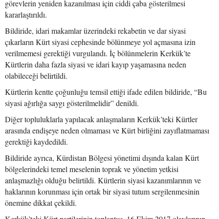
görevlerin yeniden kazanılması için ciddi çaba gösterilmesi
kararlaştırıldı.
Bildiride, idari makamlar üzerindeki rekabetin ve dar siyasi
çıkarların Kürt siyasi cephesinde bölünmeye yol açmasına izin
verilmemesi gerektiği vurgulandı. İç bölünmelerin Kerkük’te
Kürtlerin daha fazla siyasi ve idari kayıp yaşamasına neden
olabileceği belirtildi.
Kürtlerin kentte çoğunluğu temsil ettiği ifade edilen bildiride, “Bu
siyasi ağırlığa saygı gösterilmelidir” denildi.
Diğer topluluklarla yapılacak anlaşmaların Kerkük’teki Kürtler
arasında endişeye neden olmaması ve Kürt birliğini zayıflatmaması
gerektiği kaydedildi.
Bildiride ayrıca, Kürdistan Bölgesi yönetimi dışında kalan Kürt
bölgelerindeki temel meselenin toprak ve yönetim yetkisi
anlaşmazlığı olduğu belirtildi. Kürtlerin siyasi kazanımlarının ve
haklarının korunması için ortak bir siyasi tutum sergilenmesinin
önemine dikkat çekildi.
Kerkük’teki Kürt partilerinin toplantısı, 16 Ekim 2017 olaylarının