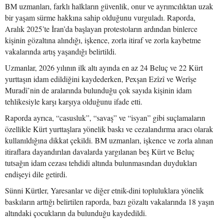
BM uzmanları, farklı halkların güvenlik, onur ve ayrımcılıktan uzak
bir yaşam sürme hakkına sahip olduğunu vurguladı. Raporda,
Aralık 2025’te İran’da başlayan protestoların ardından binlerce
kişinin gözaltına alındığı, işkence, zorla itiraf ve zorla kaybetme
vakalarında artış yaşandığı belirtildi.
Uzmanlar, 2026 yılının ilk altı ayında en az 24 Beluç ve 22 Kürt
yurttaşın idam edildiğini kaydederken, Pexşan Ezîzî ve Werîşe
Muradî’nin de aralarında bulunduğu çok sayıda kişinin idam
tehlikesiyle karşı karşıya olduğunu ifade etti.
Raporda ayrıca, “casusluk”, “savaş” ve “isyan” gibi suçlamaların
özellikle Kürt yurttaşlara yönelik baskı ve cezalandırma aracı olarak
kullanıldığına dikkat çekildi. BM uzmanları, işkence ve zorla alınan
itiraflara dayandırılan davalarda yargılanan beş Kürt ve Beluç
tutsağın idam cezası tehdidi altında bulunmasından duydukları
endişeyi dile getirdi.
Sünni Kürtler, Yaresanlar ve diğer etnik-dini topluluklara yönelik
baskıların arttığı belirtilen raporda, bazı gözaltı vakalarında 18 yaşın
altındaki çocukların da bulunduğu kaydedildi.