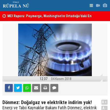
MEI Raporu: Peşmerge, Washington'ın Ortadoğu'daki En
Hadi Amiri'
Önemli Güvenlik Ortaklarından Biri
ABD'nin sal
12:37
04 Kasım 2018
Dönmez: Doğalgaz ve elektrikte indirim yok!
A+
Enerji ve Tabii Kaynaklar Bakanı Fatih Dönmez, elektrik
A-