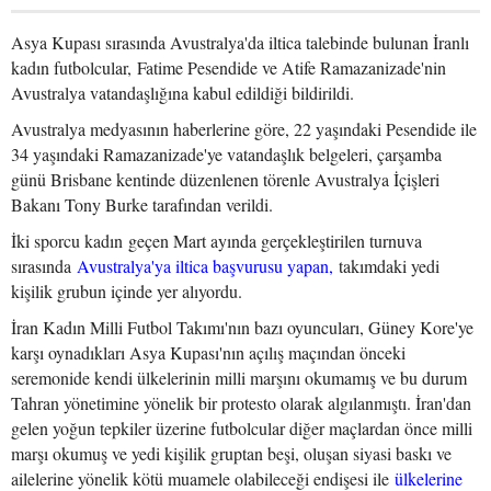
Asya Kupası sırasında Avustralya'da iltica talebinde bulunan İranlı
kadın futbolcular, Fatime Pesendide ve Atife Ramazanizade'nin
Avustralya vatandaşlığına kabul edildiği bildirildi.
Avustralya medyasının haberlerine göre, 22 yaşındaki Pesendide ile
34 yaşındaki Ramazanizade'ye vatandaşlık belgeleri, çarşamba
günü Brisbane kentinde düzenlenen törenle Avustralya İçişleri
Bakanı Tony Burke tarafından verildi.
İki sporcu kadın geçen Mart ayında gerçekleştirilen turnuva
sırasında
Avustralya'ya iltica başvurusu yapan,
takımdaki yedi
kişilik grubun içinde yer alıyordu.
İran Kadın Milli Futbol Takımı'nın bazı oyuncuları, Güney Kore'ye
karşı oynadıkları Asya Kupası'nın açılış maçından önceki
seremonide kendi ülkelerinin milli marşını okumamış ve bu durum
Tahran yönetimine yönelik bir protesto olarak algılanmıştı. İran'dan
gelen yoğun tepkiler üzerine futbolcular diğer maçlardan önce milli
marşı okumuş ve yedi kişilik gruptan beşi, oluşan siyasi baskı ve
ailelerine yönelik kötü muamele olabileceği endişesi ile
ülkelerine