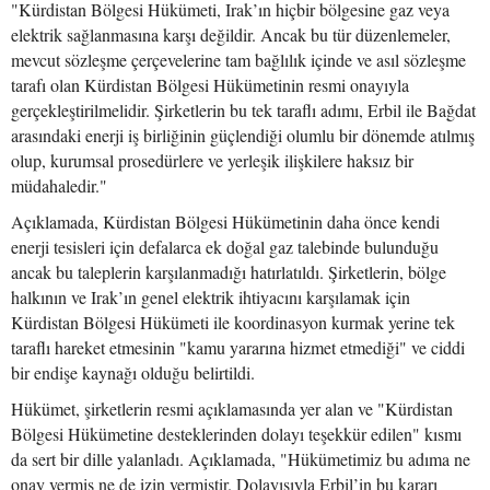
"Kürdistan Bölgesi Hükümeti, Irak’ın hiçbir bölgesine gaz veya
elektrik sağlanmasına karşı değildir. Ancak bu tür düzenlemeler,
mevcut sözleşme çerçevelerine tam bağlılık içinde ve asıl sözleşme
tarafı olan Kürdistan Bölgesi Hükümetinin resmi onayıyla
gerçekleştirilmelidir. Şirketlerin bu tek taraflı adımı, Erbil ile Bağdat
arasındaki enerji iş birliğinin güçlendiği olumlu bir dönemde atılmış
olup, kurumsal prosedürlere ve yerleşik ilişkilere haksız bir
müdahaledir."
Açıklamada, Kürdistan Bölgesi Hükümetinin daha önce kendi
enerji tesisleri için defalarca ek doğal gaz talebinde bulunduğu
ancak bu taleplerin karşılanmadığı hatırlatıldı. Şirketlerin, bölge
halkının ve Irak’ın genel elektrik ihtiyacını karşılamak için
Kürdistan Bölgesi Hükümeti ile koordinasyon kurmak yerine tek
taraflı hareket etmesinin "kamu yararına hizmet etmediği" ve ciddi
bir endişe kaynağı olduğu belirtildi.
Hükümet, şirketlerin resmi açıklamasında yer alan ve "Kürdistan
Bölgesi Hükümetine desteklerinden dolayı teşekkür edilen" kısmı
da sert bir dille yalanladı. Açıklamada, "Hükümetimiz bu adıma ne
onay vermiş ne de izin vermiştir. Dolayısıyla Erbil’in bu kararı