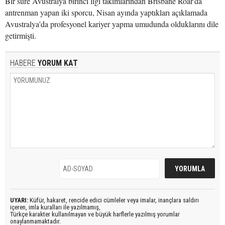
Bir süre Avustralya birinci ligi takımlarından Brisbane Roar'da
antrenman yapan iki sporcu, Nisan ayında yaptıkları açıklamada
Avustralya'da profesyonel kariyer yapma umudunda olduklarını dile
getirmişti.
HABERE
YORUM KAT
UYARI:
Küfür, hakaret, rencide edici cümleler veya imalar, inançlara saldırı
içeren, imla kuralları ile yazılmamış,
Türkçe karakter kullanılmayan ve büyük harflerle yazılmış yorumlar
onaylanmamaktadır.