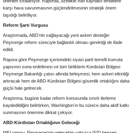
önerileri sıralanıyor. Raporda, özellikle İran kaynaklı tehditlere
karşı hava savunmasının güçlendirilmesinin stratejik önem
taşıdığı belirtiliyor.
Reform Şartı Vurgusu
Araştırmada, ABD'nin sağlayacağı yeni askeri desteğin
Peşmerge reform süreciyle bağlantılı olması gerektiği de ifade
edildi.
Rapora göre Peşmerge içerisindeki siyasi parti temelli komuta
yapısının sona erdirilmesi ve tüm birliklerin Kürdistan Bölgesi
Peşmerge Bakanlığı çatısı altında birleşmesi, hem askeri etkinliği
artıracak hem de ABD-Kürdistan Bölgesi güvenlik ortaklığını daha
güçlü hale getirecek.
Araştırma, bugüne kadar reform konusunda sınırlı ilerleme
kaydedildiğini belirtirken, Washington'ın bu sürece daha aktif katkı
sunmasının önemine dikkat çekiyor.
ABD-Kürdistan Ortaklığının Geleceği
MEI raporu, Peşmerge'nin gelecekte yalnızca IŞİD benzeri