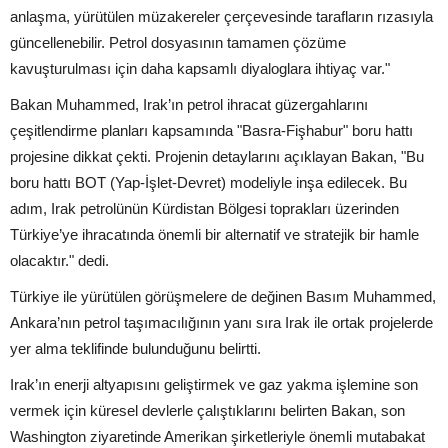
anlaşma, yürütülen müzakereler çerçevesinde tarafların rızasıyla
güncellenebilir. Petrol dosyasının tamamen çözüme
kavuşturulması için daha kapsamlı diyaloglara ihtiyaç var."
Bakan Muhammed, Irak’ın petrol ihracat güzergahlarını
çeşitlendirme planları kapsamında "Basra-Fişhabur" boru hattı
projesine dikkat çekti. Projenin detaylarını açıklayan Bakan, "Bu
boru hattı BOT (Yap-İşlet-Devret) modeliyle inşa edilecek. Bu
adım, Irak petrolünün Kürdistan Bölgesi toprakları üzerinden
Türkiye’ye ihracatında önemli bir alternatif ve stratejik bir hamle
olacaktır." dedi.
Türkiye ile yürütülen görüşmelere de değinen Basım Muhammed,
Ankara’nın petrol taşımacılığının yanı sıra Irak ile ortak projelerde
yer alma teklifinde bulunduğunu belirtti.
Irak’ın enerji altyapısını geliştirmek ve gaz yakma işlemine son
vermek için küresel devlerle çalıştıklarını belirten Bakan, son
Washington ziyaretinde Amerikan şirketleriyle önemli mutabakat