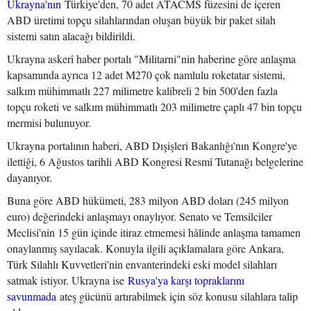
Ukrayna'nın
Türkiye'den, 70 adet ATACMS füzesini de içeren
ABD üretimi topçu silahlarından oluşan büyük bir paket silah
sistemi satın alacağı bildirildi.
Ukrayna askerî haber portalı "Militarni"nin haberine göre anlaşma
kapsamında ayrıca 12 adet M270 çok namlulu roketatar sistemi,
salkım mühimmatlı 227 milimetre kalibreli 2 bin 500'den fazla
topçu roketi ve salkım mühimmatlı 203 milimetre çaplı 47 bin topçu
mermisi bulunuyor.
Ukrayna portalının haberi, ABD Dışişleri Bakanlığı'nın Kongre'ye
ilettiği, 6 Ağustos tarihli ABD Kongresi Resmî Tutanağı belgelerine
dayanıyor.
Buna göre ABD hükümeti, 283 milyon ABD doları (245 milyon
euro) değerindeki anlaşmayı onaylıyor. Senato ve Temsilciler
Meclisi'nin 15 gün içinde itiraz etmemesi hâlinde anlaşma tamamen
onaylanmış sayılacak. Konuyla ilgili açıklamalara göre Ankara,
Türk Silahlı Kuvvetleri'nin envanterindeki eski model silahları
satmak istiyor. Ukrayna ise
Rusya'ya karşı topraklarını
savunmada
ateş gücünü artırabilmek için söz konusu silahlara talip