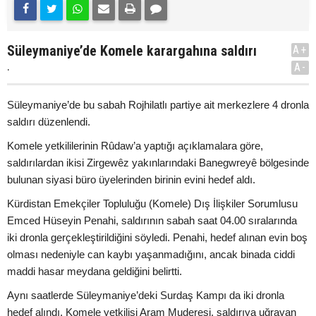
Süleymaniye’de Komele karargahına saldırı
A+
.
A-
Süleymaniye’de bu sabah Rojhilatlı partiye ait merkezlere 4 dronla
saldırı düzenlendi.
Komele yetkililerinin Rûdaw’a yaptığı açıklamalara göre,
saldırılardan ikisi Zirgewêz yakınlarındaki Banegwreyê bölgesinde
bulunan siyasi büro üyelerinden birinin evini hedef aldı.
Kürdistan Emekçiler Topluluğu (Komele) Dış İlişkiler Sorumlusu
Emced Hüseyin Penahi, saldırının sabah saat 04.00 sıralarında
iki dronla gerçekleştirildiğini söyledi. Penahi, hedef alınan evin boş
olması nedeniyle can kaybı yaşanmadığını, ancak binada ciddi
maddi hasar meydana geldiğini belirtti.
Aynı saatlerde Süleymaniye’deki Surdaş Kampı da iki dronla
hedef alındı. Komele yetkilisi Aram Muderesi, saldırıya uğrayan