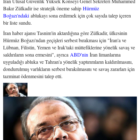
İran Ulusal Güvenlik Yüksek Konseyi Genel Sekreteri Muhammed
Bakır Zülkadir ise stratejik öneme sahip
Hürmüz
Boğazı'ndaki
ablukayı sona erdirmek için çok sayıda talep içeren
bir liste sundu.
İran haber ajansı Tasnim'in aktardığına göre Zülkadir, ülkesinin
Hürmüz Boğazı'ndan geçişleri serbest bırakması için "İran'a ve
Lübnan, Filistin, Yemen ve Irak'taki müttefiklerine yönelik savaş ve
saldırıların sona ermesini", ayrıca
ABD'nin
İran limanlarına
uyguladığı abluka ve Tahran'a yönelik yaptırımların kaldırılmasını,
dondurulmuş varlıkların serbest bırakılmasını ve savaş zararları için
tazminat ödenmesini talep etti.