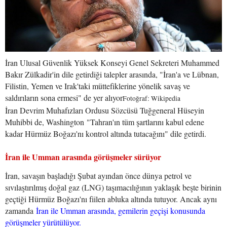
İran Ulusal Güvenlik Yüksek Konseyi Genel Sekreteri Muhammed
Bakır Zülkadir'in dile getirdiği talepler arasında, "İran'a ve Lübnan,
Filistin, Yemen ve Irak'taki müttefiklerine yönelik savaş ve
saldırıların sona ermesi" de yer alıyor
Fotoğraf: Wikipedia
İran Devrim Muhafızları Ordusu Sözcüsü Tuğgeneral Hüseyin
Muhibbi de, Washington "Tahran'ın tüm şartlarını kabul edene
kadar Hürmüz Boğazı'nı kontrol altında tutacağını" dile getirdi.
İran ile Umman arasında görüşmeler sürüyor
İran, savaşın başladığı Şubat ayından önce dünya petrol ve
sıvılaştırılmış doğal gaz (LNG) taşımacılığının yaklaşık beşte birinin
geçtiği Hürmüz Boğazı'nı fiilen abluka altında tutuyor. Ancak aynı
zamanda
İran ile Umman arasında, gemilerin geçişi konusunda
görüşmeler yürütülüyor.