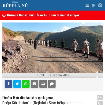
şı
Hürmüz Boğazı krizi: İran ABD'den tazminat istiyor
İran'dan Hü
15:34
09 Haziran 2018
Doğu Kürdistan'da çatışma
A+
Doğu Kürdistan’ın (Rojhılat) Şino bölgesinin sınır
A-