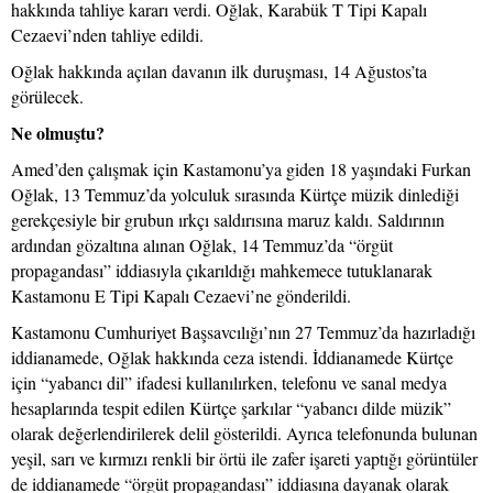
hakkında tahliye kararı verdi. Oğlak, Karabük T Tipi Kapalı
Cezaevi’nden tahliye edildi.
Oğlak hakkında açılan davanın ilk duruşması, 14 Ağustos’ta
görülecek.
Ne olmuştu?
Amed’den çalışmak için Kastamonu’ya giden 18 yaşındaki Furkan
Oğlak, 13 Temmuz’da yolculuk sırasında Kürtçe müzik dinlediği
gerekçesiyle bir grubun ırkçı saldırısına maruz kaldı. Saldırının
ardından gözaltına alınan Oğlak, 14 Temmuz’da “örgüt
propagandası” iddiasıyla çıkarıldığı mahkemece tutuklanarak
Kastamonu E Tipi Kapalı Cezaevi’ne gönderildi.
Kastamonu Cumhuriyet Başsavcılığı’nın 27 Temmuz’da hazırladığı
iddianamede, Oğlak hakkında ceza istendi. İddianamede Kürtçe
için “yabancı dil” ifadesi kullanılırken, telefonu ve sanal medya
hesaplarında tespit edilen Kürtçe şarkılar “yabancı dilde müzik”
olarak değerlendirilerek delil gösterildi. Ayrıca telefonunda bulunan
yeşil, sarı ve kırmızı renkli bir örtü ile zafer işareti yaptığı görüntüler
de iddianamede “örgüt propagandası” iddiasına dayanak olarak