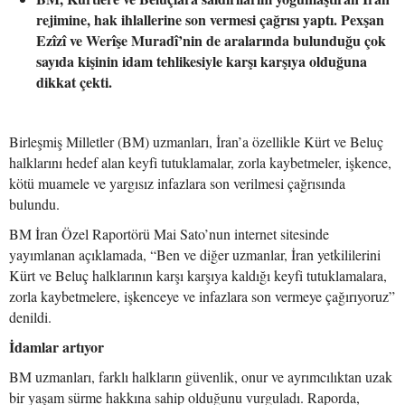
rejimine, hak ihlallerine son vermesi çağrısı yaptı. Pexşan
Ezîzî ve Werîşe Muradî’nin de aralarında bulunduğu çok
sayıda kişinin idam tehlikesiyle karşı karşıya olduğuna
dikkat çekti.
Birleşmiş Milletler (BM) uzmanları, İran’a özellikle Kürt ve Beluç
halklarını hedef alan keyfi tutuklamalar, zorla kaybetmeler, işkence,
kötü muamele ve yargısız infazlara son verilmesi çağrısında
bulundu.
BM İran Özel Raportörü Mai Sato’nun internet sitesinde
yayımlanan açıklamada, “Ben ve diğer uzmanlar, İran yetkililerini
Kürt ve Beluç halklarının karşı karşıya kaldığı keyfi tutuklamalara,
zorla kaybetmelere, işkenceye ve infazlara son vermeye çağırıyoruz”
denildi.
İdamlar artıyor
BM uzmanları, farklı halkların güvenlik, onur ve ayrımcılıktan uzak
bir yaşam sürme hakkına sahip olduğunu vurguladı. Raporda,