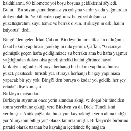
kaldıklarını, 90 kilometre yol boşu boşuna geldiklerini söyledi.
Bulut, “Bu suyun çamurlaşması ya çalışma vardır ya da yağmurdan
dolayı olabilir. Yetkililerden çağrımız bu güzel doğamızı
güzelleştirelim, suyu temiz ve berrak olsun. Birkleyn’in eski halini
istiyoruz” dedi.
Bingöl’den gelen İrfan Çafkın, Birkleyn’in turistlik alan olduğunu
fakat bakım yapılması gerektiğini dile getirdi. Çafkın, “Gezmeye
gelmiştik geçen hafta geldiğimizde su berraktı ama bu hafta yağmur
yağdığından dolayı olsa gerek şimdiki halini görünce hayal
kırıklığına uğradık. Buraya herhangi bir bakım yapılırsa, burası
güzel, gezilecek, turistik yer. Buraya herhangi bir şey yapılmasa
yapacak bir şey yok. Bingöl’den buraya o kadar yol geldik, her şey
ortada” diye konuştu.
Birkleyn mağaraları
Birkleyin suyunun önce yerin altından aktığı ve doğal bir tünelden
sonra yeryüzüne çıktığı yere Birklyen ya da Dicle Tüneli ismi
verilmiştir. Antik çağlarda, bu suyun kaybolduğu yerin altına indiği
yer ‘dünyanın bittiği yer’ olarak tanımlanmıştır. Birkleyn’de birbirine
paralel olarak uzanan bu kayalığın içerisinde üç mağara