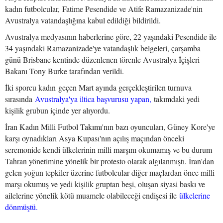
kadın futbolcular, Fatime Pesendide ve Atife Ramazanizade'nin
Avustralya vatandaşlığına kabul edildiği bildirildi.
Avustralya medyasının haberlerine göre, 22 yaşındaki Pesendide ile
34 yaşındaki Ramazanizade'ye vatandaşlık belgeleri, çarşamba
günü Brisbane kentinde düzenlenen törenle Avustralya İçişleri
Bakanı Tony Burke tarafından verildi.
İki sporcu kadın geçen Mart ayında gerçekleştirilen turnuva
sırasında
Avustralya'ya iltica başvurusu yapan,
takımdaki yedi
kişilik grubun içinde yer alıyordu.
İran Kadın Milli Futbol Takımı'nın bazı oyuncuları, Güney Kore'ye
karşı oynadıkları Asya Kupası'nın açılış maçından önceki
seremonide kendi ülkelerinin milli marşını okumamış ve bu durum
Tahran yönetimine yönelik bir protesto olarak algılanmıştı. İran'dan
gelen yoğun tepkiler üzerine futbolcular diğer maçlardan önce milli
marşı okumuş ve yedi kişilik gruptan beşi, oluşan siyasi baskı ve
ailelerine yönelik kötü muamele olabileceği endişesi ile
ülkelerine
dönmüştü.