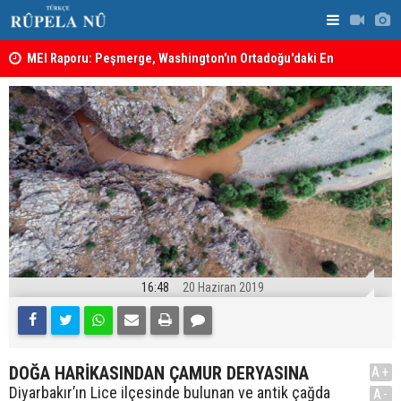
MEI Raporu: Peşmerge, Washington'ın Ortadoğu'daki En
Hadi Amiri'
Önemli Güvenlik Ortaklarından Biri
ABD'nin sal
16:48
20 Haziran 2019
DOĞA HARİKASINDAN ÇAMUR DERYASINA
A+
Diyarbakır’ın Lice ilçesinde bulunan ve antik çağda
A-