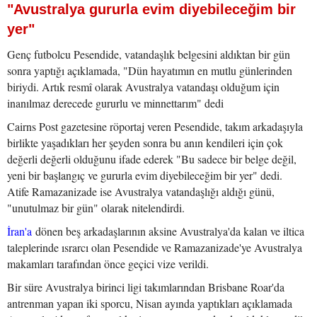
"Avustralya gururla evim diyebileceğim bir
yer"
Genç futbolcu Pesendide, vatandaşlık belgesini aldıktan bir gün
sonra yaptığı açıklamada, "Dün hayatımın en mutlu günlerinden
biriydi. Artık resmî olarak Avustralya vatandaşı olduğum için
inanılmaz derecede gururlu ve minnettarım" dedi
Cairns Post gazetesine röportaj veren Pesendide, takım arkadaşıyla
birlikte yaşadıkları her şeyden sonra bu anın kendileri için çok
değerli değerli olduğunu ifade ederek "Bu sadece bir belge değil,
yeni bir başlangıç ve gururla evim diyebileceğim bir yer" dedi.
Atife Ramazanizade ise Avustralya vatandaşlığı aldığı günü,
"unutulmaz bir gün" olarak nitelendirdi.
İran'a
dönen beş arkadaşlarının aksine Avustralya'da kalan ve iltica
taleplerinde ısrarcı olan Pesendide ve Ramazanizade'ye Avustralya
makamları tarafından önce geçici vize verildi.
Bir süre Avustralya birinci ligi takımlarından Brisbane Roar'da
antrenman yapan iki sporcu, Nisan ayında yaptıkları açıklamada