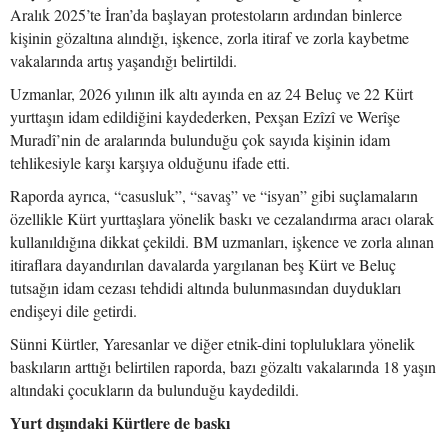
Aralık 2025’te İran’da başlayan protestoların ardından binlerce
kişinin gözaltına alındığı, işkence, zorla itiraf ve zorla kaybetme
vakalarında artış yaşandığı belirtildi.
Uzmanlar, 2026 yılının ilk altı ayında en az 24 Beluç ve 22 Kürt
yurttaşın idam edildiğini kaydederken, Pexşan Ezîzî ve Werîşe
Muradî’nin de aralarında bulunduğu çok sayıda kişinin idam
tehlikesiyle karşı karşıya olduğunu ifade etti.
Raporda ayrıca, “casusluk”, “savaş” ve “isyan” gibi suçlamaların
özellikle Kürt yurttaşlara yönelik baskı ve cezalandırma aracı olarak
kullanıldığına dikkat çekildi. BM uzmanları, işkence ve zorla alınan
itiraflara dayandırılan davalarda yargılanan beş Kürt ve Beluç
tutsağın idam cezası tehdidi altında bulunmasından duydukları
endişeyi dile getirdi.
Sünni Kürtler, Yaresanlar ve diğer etnik-dini topluluklara yönelik
baskıların arttığı belirtilen raporda, bazı gözaltı vakalarında 18 yaşın
altındaki çocukların da bulunduğu kaydedildi.
Yurt dışındaki Kürtlere de baskı