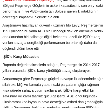
Bölgesi Peşmerge Güçleri'nin askeri kapasitesini, son on yıldaki
performansını ve ABD-Kürdistan Bölgesi güvenlik ortaklığının
geleceğini kapsamlı biçimde ele aldı.
Araştırmayı hazırlayan güvenlik uzmanı Ido Levy, Peşmerge'nin
1991 yılından bu yana ABD'nin Ortadoğu'daki en önemli güvenlik
ortaklarından biri haline geldiğini belirterek, özellikle IŞİD'e karşı
verilen savaşta sergilediği performansın bu ortaklığı daha da
güçlendirdiğini ifade etti.
IŞİD'e Karşı Mücadele
Raporda değerlendirmelerin odağını, Peşmerge'nin 2014-2017
yılları arasında IŞİD'e karşı yürüttüğü savaş oluşturuyor.
Araştırmaya göre Peşmerge güçleri, savaşın ilk döneminde ağır
silah eksikliği ve komuta yapısındaki parçalanmışlığa rağmen
kısa sürede sahaya uyum sağlayarak IŞİD'e karşı etkili bir
savunma ve karşı taarruz gücü geliştirdi. ABD öncülüğündeki
uluslararası koalisyonun hava desteği ve askeri danışmanlığıyla
birlikte Peşmerge, Irak'ın kuzeyindeki geniş alanların IŞİD'den