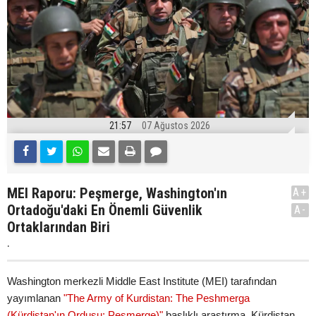
21:57
07 Ağustos 2026
MEI Raporu: Peşmerge, Washington'ın
A+
Ortadoğu'daki En Önemli Güvenlik
A-
Ortaklarından Biri
.
Washington merkezli Middle East Institute (MEI) tarafından
yayımlanan
"The Army of Kurdistan: The Peshmerga
(Kürdistan'ın Ordusu: Peşmerge)"
başlıklı araştırma, Kürdistan